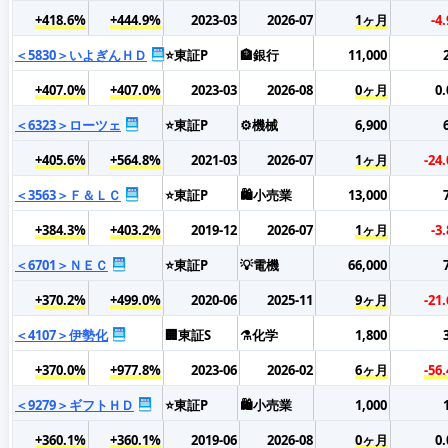
+418.6%
+444.9%
2023-03
2026-07
1ヶ月
-4
＜5830＞いよぎんＨＤ
⭐東証P
🏦銀行
11,000
+407.0%
+407.0%
2023-03
2026-08
0ヶ月
0
＜6323＞ローツェ
⭐東証P
⚙️機械
6,900
+405.6%
+564.8%
2021-03
2026-07
1ヶ月
-24
＜3563＞Ｆ＆ＬＣ
⭐東証P
🛍️小売業
13,000
+384.3%
+403.2%
2019-12
2026-07
1ヶ月
-3
＜6701＞ＮＥＣ
⭐東証P
💡電機
66,000
+370.2%
+499.0%
2020-06
2025-11
9ヶ月
-21
＜4107＞伊勢化
🏢東証S
⚗️化学
1,800
+370.0%
+977.8%
2023-06
2026-02
6ヶ月
-56
＜9279＞ギフトＨＤ
⭐東証P
🛍️小売業
1,000
+360.1%
+360.1%
2019-06
2026-08
0ヶ月
0