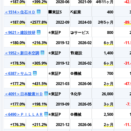
+187.0%
+399.2%
2020-06
2021-09
4年11ヶ月
-42
＜1514＞住石ＨＤ
🏢東証S
⛏️鉱業
400
+187.0%
+2577.8%
2022-09
2024-03
2年5ヶ月
-89
＜9621＞建設技研
⭐東証P
🤝サービス
800
+180.0%
+216.3%
2019-12
2026-02
6ヶ月
-11
＜1952＞新日本空調
⭐東証P
🏗️建設
1,400
+178.5%
+305.9%
2019-12
2026-02
6ヶ月
-31
＜6387＞サムコ
⭐東証P
⚙️機械
700
+177.2%
+431.5%
2021-03
2026-06
2ヶ月
-47
＜4091＞日本酸素ＨＤ
⭐東証P
⚗️化学
26,000
+177.0%
+198.1%
2019-09
2026-05
3ヶ月
-7
＜6490＞ＰＩＬＬＡＲ
⭐東証P
⚙️機械
2,500
+176.3%
+211.2%
2021-12
2026-06
2ヶ月
-11