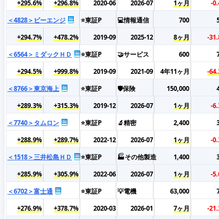
+295.6%
+296.8%
2020-06
2026-07
1ヶ月
-0
＜4828＞ビーエンジ
⭐東証P
💻情報通信
700
+294.7%
+478.2%
2019-09
2025-12
8ヶ月
-31
＜6564＞ミダックＨＤ
⭐東証P
🤝サービス
600
+294.5%
+999.8%
2019-09
2021-09
4年11ヶ月
-64
＜8766＞東京海上
⭐東証P
🛡️保険
150,000
+289.3%
+315.3%
2019-12
2026-07
1ヶ月
-6
＜7740＞タムロン
⭐東証P
🔬精密
2,400
+288.9%
+289.7%
2022-12
2026-07
1ヶ月
-0
＜1518＞三井松島ＨＤ
⭐東証P
🏭その他製造
1,400
+285.9%
+305.9%
2022-06
2026-07
1ヶ月
-5
＜6702＞富士通
⭐東証P
💡電機
63,000
+276.9%
+378.7%
2020-03
2026-01
7ヶ月
-21