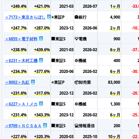
+249.4%
+421.0%
2021-03
2026-07
1ヶ月
-33
＜7173＞東京きらぼし
⭐東証P
🏦銀行
4,900
+247.7%
+287.0%
2023-12
2026-06
2ヶ月
-10
＜6855＞電子材料
🏢東証S
💡電機
900
+238.9%
+439.6%
2021-03
2026-02
6ヶ月
-37
＜6231＞木村工機
🏢東証S
⚙️機械
400
+234.3%
+377.6%
2020-06
2026-02
6ヶ月
-30
＜8002＞丸紅
⭐東証P
📦卸売業
83,000
+231.6%
+317.6%
2022-12
2026-02
6ヶ月
-20
＜6227＞ＡＩメカ
🏢東証S
⚙️機械
1,300
+231.4%
+343.3%
2023-12
2026-02
6ヶ月
-25
＜9709＞ＮＣＳ＆Ａ
🏢東証S
💻情報通信
200
+227.6%
+320.3%
2020-03
2025-10
10ヶ月
-22