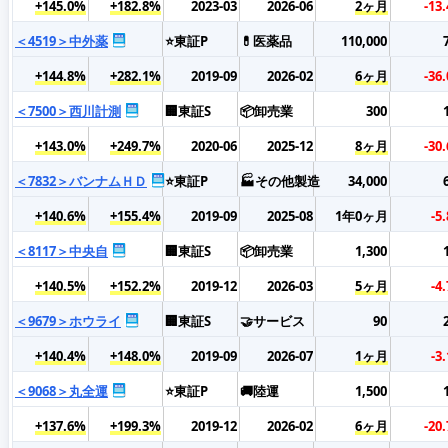
+145.0%
+182.8%
2023-03
2026-06
2ヶ月
-13
＜4519＞中外薬
⭐東証P
💊医薬品
110,000
+144.8%
+282.1%
2019-09
2026-02
6ヶ月
-36
＜7500＞西川計測
🏢東証S
📦卸売業
300
+143.0%
+249.7%
2020-06
2025-12
8ヶ月
-30
＜7832＞バンナムＨＤ
⭐東証P
🏭その他製造
34,000
+140.6%
+155.4%
2019-09
2025-08
1年0ヶ月
-5
＜8117＞中央自
🏢東証S
📦卸売業
1,300
+140.5%
+152.2%
2019-12
2026-03
5ヶ月
-4
＜9679＞ホウライ
🏢東証S
🤝サービス
90
+140.4%
+148.0%
2019-09
2026-07
1ヶ月
-3
＜9068＞丸全運
⭐東証P
🚚陸運
1,500
+137.6%
+199.3%
2019-12
2026-02
6ヶ月
-20