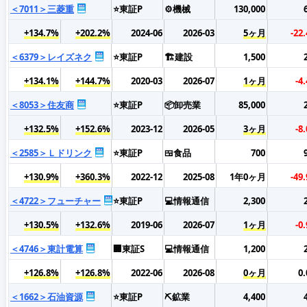
＜7011＞三菱重
⭐東証P
⚙️機械
130,000
+134.7%
+202.2%
2024-06
2026-03
5ヶ月
-22
＜6379＞レイズネク
⭐東証P
🏗️建設
1,500
+134.1%
+144.7%
2020-03
2026-07
1ヶ月
-4
＜8053＞住友商
⭐東証P
📦卸売業
85,000
+132.5%
+152.6%
2023-12
2026-05
3ヶ月
-8
＜2585＞Ｌドリンク
⭐東証P
🍱食品
700
+130.9%
+360.3%
2022-12
2025-08
1年0ヶ月
-49
＜4722＞フューチャー
⭐東証P
💻情報通信
2,300
+130.5%
+132.6%
2019-06
2026-07
1ヶ月
-0
＜4746＞東計電算
🏢東証S
💻情報通信
1,200
+126.8%
+126.8%
2022-06
2026-08
0ヶ月
0
＜1662＞石油資源
⭐東証P
⛏️鉱業
4,400