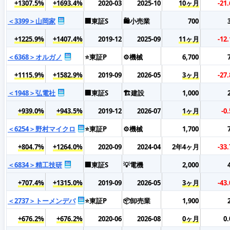
+1307.5%
+1693.4%
2020-03
2025-10
10ヶ月
-21
＜3399＞山岡家
🏢東証S
🛍️小売業
700
+1225.9%
+1407.4%
2019-12
2025-09
11ヶ月
-12
＜6368＞オルガノ
⭐東証P
⚙️機械
6,700
+1115.9%
+1582.9%
2019-09
2026-05
3ヶ月
-27
＜1948＞弘電社
🏢東証S
🏗️建設
1,000
+939.0%
+943.5%
2019-12
2026-07
1ヶ月
-0
＜6254＞野村マイクロ
⭐東証P
⚙️機械
1,700
+804.7%
+1264.0%
2020-09
2024-04
2年4ヶ月
-33
＜6834＞精工技研
🏢東証S
💡電機
2,000
+707.4%
+1315.0%
2019-09
2026-05
3ヶ月
-43
＜2737＞トーメンデバ
⭐東証P
📦卸売業
1,900
+676.2%
+676.2%
2020-06
2026-08
0ヶ月
0