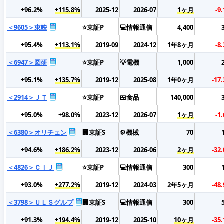
+96.2%
+115.8%
2025-12
2026-07
1ヶ月
-9
＜9605＞東映
⭐東証P
💻情報通信
4,400
+95.4%
+113.1%
2019-09
2024-12
1年8ヶ月
-8
＜6947＞図研
⭐東証P
💡電機
1,000
+95.1%
+135.7%
2019-12
2025-08
1年0ヶ月
-17
＜2914＞ＪＴ
⭐東証P
🍱食品
140,000
+95.0%
+98.0%
2023-12
2026-07
1ヶ月
-1
＜6380＞オリチェン
🏢東証S
⚙️機械
70
+94.6%
+186.2%
2023-12
2026-06
2ヶ月
-32
＜4826＞ＣＩＪ
⭐東証P
💻情報通信
300
+93.0%
+277.2%
2019-12
2024-03
2年5ヶ月
-48
＜3798＞ＵＬＳグルプ
🏢東証S
💻情報通信
300
+91.3%
+194.4%
2019-12
2025-10
10ヶ月
-35