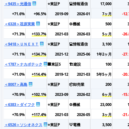
＜9435＞光通信
⭐東証P
💻情報通信
17,000
+71.6%
+96.5%
2019-09
2026-01
7ヶ月
-12
＜6328＞荏原実業
⭐東証P
⚙️機械
500
+71.3%
+133.7%
2021-03
2026-03
5ヶ月
-26
＜9418＞ＵＮＥＸＴ
⭐東証P
💻情報通信
3,100
+71.1%
+134.7%
2021-12
2025-06
1年2ヶ月
-27
＜1787＞ナカボテック
🏢東証S
🏗️建設
100
+71.0%
+114.4%
2019-12
2021-03
5年5ヶ月
-20
＜8007＞高島
⭐東証P
📦卸売業
200
+70.9%
+102.1%
2023-09
2026-02
6ヶ月
-15
＜6383＞ダイフク
⭐東証P
⚙️機械
23,000
+70.9%
+117.4%
2021-03
2026-05
3ヶ月
-21
＜6526＞ソシオネクス
⭐東証P
💡電機
3,500