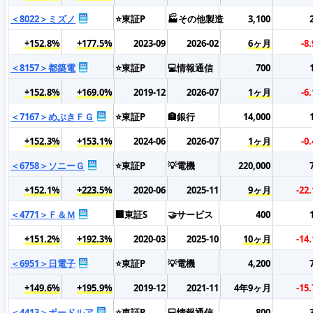
＜8022＞ミズノ
⭐東証P
🏭その他製造
3,100
+152.8%
+177.5%
2023-09
2026-02
6ヶ月
-8
＜8157＞都築電
⭐東証P
💻情報通信
700
+152.8%
+169.0%
2019-12
2026-07
1ヶ月
-6
＜7167＞めぶきＦＧ
⭐東証P
🏦銀行
14,000
+152.3%
+153.1%
2024-06
2026-07
1ヶ月
-0
＜6758＞ソニーＧ
⭐東証P
💡電機
220,000
+152.1%
+223.5%
2020-06
2025-11
9ヶ月
-22
＜4771＞Ｆ＆Ｍ
🏢東証S
🤝サービス
400
+151.2%
+192.3%
2020-03
2025-10
10ヶ月
-14
＜6951＞日電子
⭐東証P
💡電機
4,200
+149.6%
+195.9%
2019-12
2021-11
4年9ヶ月
-15
＜4413＞ボードルア
⭐東証P
💻情報通信
800