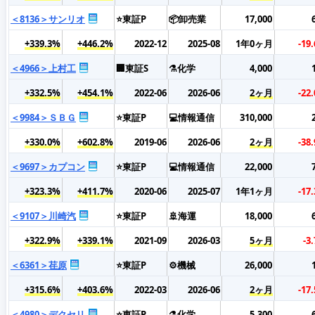
＜8136＞サンリオ
⭐東証P
📦卸売業
17,000
+339.3%
+446.2%
2022-12
2025-08
1年0ヶ月
-19
＜4966＞上村工
🏢東証S
⚗️化学
4,000
+332.5%
+454.1%
2022-06
2026-06
2ヶ月
-22
＜9984＞ＳＢＧ
⭐東証P
💻情報通信
310,000
+330.0%
+602.8%
2019-06
2026-06
2ヶ月
-38
＜9697＞カプコン
⭐東証P
💻情報通信
22,000
+323.3%
+411.7%
2020-06
2025-07
1年1ヶ月
-17
＜9107＞川崎汽
⭐東証P
🚢海運
18,000
+322.9%
+339.1%
2021-09
2026-03
5ヶ月
-3
＜6361＞荏原
⭐東証P
⚙️機械
26,000
+315.6%
+403.6%
2022-03
2026-06
2ヶ月
-17
＜4980＞デクセリ
⭐東証P
⚗️化学
5,300