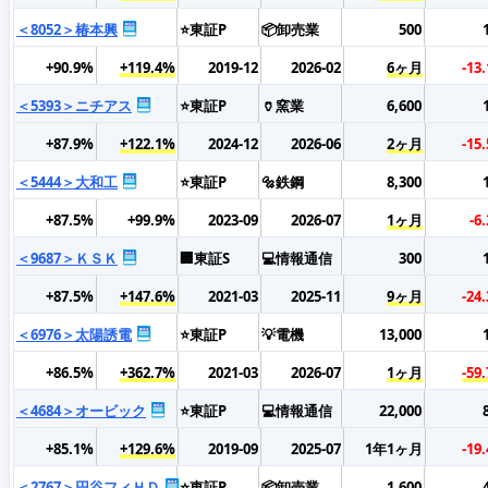
＜8052＞椿本興
⭐東証P
📦卸売業
500
+90.9%
+119.4%
2019-12
2026-02
6ヶ月
-13
＜5393＞ニチアス
⭐東証P
🏺窯業
6,600
+87.9%
+122.1%
2024-12
2026-06
2ヶ月
-15
＜5444＞大和工
⭐東証P
🔩鉄鋼
8,300
+87.5%
+99.9%
2023-09
2026-07
1ヶ月
-6
＜9687＞ＫＳＫ
🏢東証S
💻情報通信
300
+87.5%
+147.6%
2021-03
2025-11
9ヶ月
-24
＜6976＞太陽誘電
⭐東証P
💡電機
13,000
+86.5%
+362.7%
2021-03
2026-07
1ヶ月
-59
＜4684＞オービック
⭐東証P
💻情報通信
22,000
+85.1%
+129.6%
2019-09
2025-07
1年1ヶ月
-19
＜2767＞円谷フィＨＤ
⭐東証P
📦卸売業
1,600