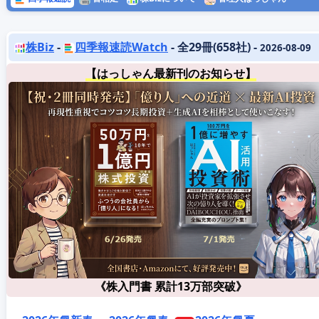
株Biz
-
四季報速読Watch
- 全29冊(658社) -
2026-08-09
【はっしゃん最新刊のお知らせ】
《株入門書 累計13万部突破》