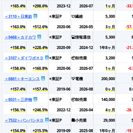
+165.4%
+298.6%
2023-12
2026-07
1ヶ月
-33
＜3110＞日東紡
⭐東証P
👕繊維
5,300
+163.0%
+512.6%
2020-06
2026-05
3ヶ月
-57
＜9468＞カドカワ
⭐東証P
💻情報通信
5,300
+158.8%
+228.4%
2020-09
2024-12
1年8ヶ月
-21
＜3107＞ダイワボＨＤ
⭐東証P
📦卸売業
3,200
+158.6%
+160.8%
2020-06
2026-07
1ヶ月
-0
＜6861＞キーエンス
⭐東証P
💡電機
200,000
+157.4%
+157.4%
2019-06
2026-08
0ヶ月
0
＜8031＞三井物
⭐東証P
📦卸売業
140,000
+156.1%
+246.5%
2022-12
2026-04
4ヶ月
-26
＜7532＞パンパシＨＤ
⭐東証P
🛍️小売業
29,000
+154.0%
+215.5%
2019-09
2025-08
1年0ヶ月
-19