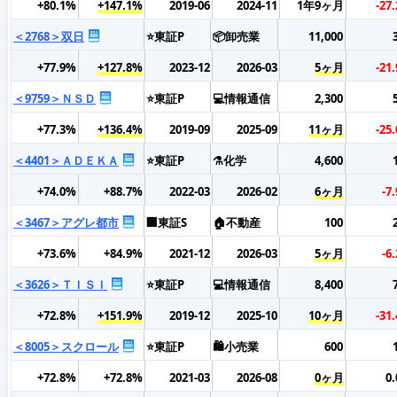
+80.1%
+147.1%
2019-06
2024-11
1年9ヶ月
-27
＜2768＞双日
⭐東証P
📦卸売業
11,000
+77.9%
+127.8%
2023-12
2026-03
5ヶ月
-21
＜9759＞ＮＳＤ
⭐東証P
💻情報通信
2,300
+77.3%
+136.4%
2019-09
2025-09
11ヶ月
-25
＜4401＞ＡＤＥＫＡ
⭐東証P
⚗️化学
4,600
+74.0%
+88.7%
2022-03
2026-02
6ヶ月
-7
＜3467＞アグレ都市
🏢東証S
🏠不動産
100
+73.6%
+84.9%
2021-12
2026-03
5ヶ月
-6
＜3626＞ＴＩＳＩ
⭐東証P
💻情報通信
8,400
+72.8%
+151.9%
2019-12
2025-10
10ヶ月
-31
＜8005＞スクロール
⭐東証P
🛍️小売業
600
+72.8%
+72.8%
2021-03
2026-08
0ヶ月
0