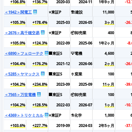
+106.8%
+136.7%
2020-03
2024-11
1年9ヶ月
-12
＜1942＞関電工
⭐東証P
🏗️建設
11,000
+105.3%
+178.4%
2025-03
2026-05
3ヶ月
-26
＜2676＞高千穂交易
⭐東証P
📦卸売業
400
+105.0%
+124.3%
2022-09
2025-06
1年2ヶ月
-8
＜6890＞フェローテク
🏢東証S
💡電機
4,600
+104.4%
+176.2%
2021-12
2026-06
2ヶ月
-26
＜5285＞ヤマックス
🏢東証S
🏺窯業
100
+104.2%
+234.8%
2023-09
2025-09
11ヶ月
-39
＜7565＞万世電機
🏢東証S
📦卸売業
100
+104.2%
+128.5%
2022-03
2026-07
1ヶ月
-10
＜4369＞トリケミカル
⭐東証P
⚗️化学
1,000
+103.6%
+227.7%
2019-09
2024-03
2年5ヶ月
-37