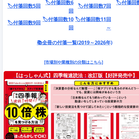
🏷️付箋回数6
🏷️付箋回
🏷️付箋回数5回
🏷️付箋回数7回
回
🏷️付箋回数10
🏷️付箋回数11回
🏷️付箋回数9回
回
～
📚全冊の付箋一覧(2019～2026年)
[市場別や業種別の分類はこちら]
【はっしゃん式】四季報速読法：改訂版【好評発売中】