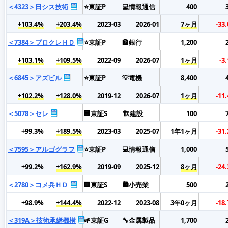
＜4323＞日シス技術
⭐東証P
💻情報通信
400
+103.4%
+203.4%
2023-03
2026-01
7ヶ月
-33
＜7384＞プロクレＨＤ
⭐東証P
🏦銀行
1,200
+103.1%
+109.5%
2022-09
2026-07
1ヶ月
-3
＜6845＞アズビル
⭐東証P
💡電機
8,400
+102.2%
+128.0%
2019-12
2026-07
1ヶ月
-11
＜5078＞セレ
🏢東証S
🏗️建設
100
+99.3%
+189.5%
2023-03
2025-07
1年1ヶ月
-31
＜7595＞アルゴグラフ
⭐東証P
💻情報通信
1,000
+99.2%
+162.9%
2019-09
2025-12
8ヶ月
-24
＜2780＞コメ兵ＨＤ
🏢東証S
🛍️小売業
500
+98.9%
+144.4%
2022-12
2023-08
3年0ヶ月
-18
＜319A＞技術承継機構
🌱東証G
🔧金属製品
1,700