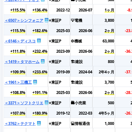
+115.5%
+136.4%
2022-12
2026-07
1ヶ月
-8
＜6507＞シンフォニア
⭐東証P
💡電機
3,800
+115.5%
+182.6%
2025-03
2026-06
2ヶ月
-23
＜6146＞ディスコ
⭐東証P
⚙️機械
63,000
+111.8%
+232.4%
2023-09
2026-06
2ヶ月
-36
＜1419＞タマホーム
⭐東証P
🏗️建設
800
+109.9%
+233.6%
2019-09
2024-04
2年4ヶ月
-37
＜1961＞三機工
⭐東証P
🏗️建設
3,700
+108.8%
+191.1%
2025-03
2026-06
2ヶ月
-28
＜3371＞ソフトクリエ
⭐東証P
🛍️小売業
500
+107.0%
+180.9%
2019-12
2022-03
4年5ヶ月
-26
＜3762＞テクマト
⭐東証P
💻情報通信
1,000