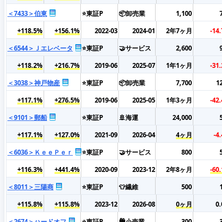
＜7433＞伯東
⭐東証P
📦卸売業
1,100
+118.5%
+156.1%
2022-03
2024-01
2年7ヶ月
-14
＜6544＞Ｊエレベータ
⭐東証P
🤝サービス
2,600
+118.2%
+216.7%
2019-06
2025-07
1年1ヶ月
-31
＜3038＞神戸物産
⭐東証P
📦卸売業
7,700
1
+117.1%
+276.5%
2019-06
2025-05
1年3ヶ月
-42
＜9101＞郵船
⭐東証P
🚢海運
24,000
+117.1%
+127.0%
2021-09
2026-04
4ヶ月
-4
＜6036＞ＫｅｅＰｅｒ
⭐東証P
🤝サービス
800
+116.3%
+441.4%
2020-09
2023-12
2年8ヶ月
-60
＜8011＞三陽商
⭐東証P
👕繊維
500
+115.8%
+115.8%
2023-12
2026-08
0ヶ月
0
＜2674＞ハードオフ
⭐東証P
🛍️小売業
300