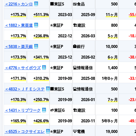
＜2216＞カンロ
🏢東証S
🍱食品
500
+175.2%
+511.3%
2023-03
2025-09
11ヶ月
-55
＜1882＞東亜道
⭐東証P
🏗️建設
800
+173.7%
+236.8%
2022-12
2026-03
5ヶ月
-18
＜5838＞楽天銀
⭐東証P
🏦銀行
10,000
+173.5%
+341.1%
2023-12
2026-02
6ヶ月
-38
＜4776＞サイボウズ
⭐東証P
💻情報通信
1,400
+171.3%
+310.2%
2019-09
2025-08
1年0ヶ月
-33
＜4832＞ＪＦＥシステ
🏢東証S
💻情報通信
500
+170.3%
+250.7%
2019-09
2026-01
7ヶ月
-23
＜1431＞リブワーク
🌱東証G
🏗️建設
100
+165.9%
+426.6%
2019-09
2020-11
5年9ヶ月
-49
＜6525＞コクサイエレ
⭐東証P
💡電機
19,000