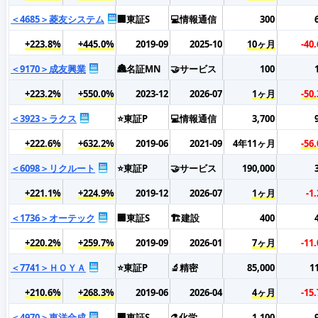
＜4685＞菱友システム
🏢東証S
💻情報通信
300
+223.8%
+445.0%
2019-09
2025-10
10ヶ月
-40
＜9170＞成友興業
🏯名証MN
🤝サービス
100
+223.2%
+550.0%
2023-12
2026-07
1ヶ月
-50
＜3923＞ラクス
⭐東証P
💻情報通信
3,700
+222.6%
+632.2%
2019-06
2021-09
4年11ヶ月
-56
＜6098＞リクルート
⭐東証P
🤝サービス
190,000
+221.1%
+224.9%
2019-12
2026-07
1ヶ月
-1
＜1736＞オーテック
🏢東証S
🏗️建設
400
+220.2%
+259.7%
2019-09
2026-01
7ヶ月
-11
＜7741＞ＨＯＹＡ
⭐東証P
🔬精密
85,000
1
+210.6%
+268.3%
2019-06
2026-04
4ヶ月
-15
＜4970＞東洋合成
🏢東証S
⚗️化学
1,100