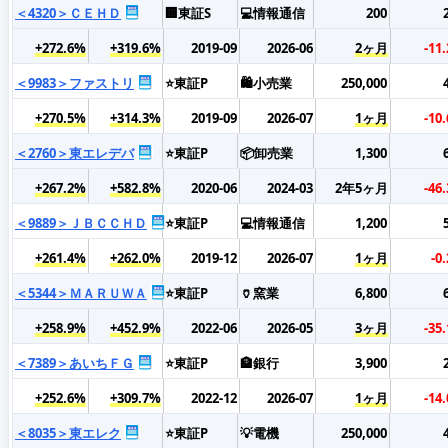
＜4320＞ＣＥＨＤ
🏢東証S
💻情報通信
200
+272.6%
+319.6%
2019-09
2026-06
2ヶ月
-11
＜9983＞ファストリ
⭐東証P
🛍️小売業
250,000
+270.5%
+314.3%
2019-09
2026-07
1ヶ月
-10
＜2760＞東エレデバ
⭐東証P
📦卸売業
1,300
+267.2%
+582.8%
2020-06
2024-03
2年5ヶ月
-46
＜9889＞ＪＢＣＣＨＤ
⭐東証P
💻情報通信
1,200
+261.4%
+262.0%
2019-12
2026-07
1ヶ月
-0
＜5344＞ＭＡＲＵＷＡ
⭐東証P
🏺窯業
6,800
+258.9%
+452.9%
2022-06
2026-05
3ヶ月
-35
＜7389＞あいちＦＧ
⭐東証P
🏦銀行
3,900
+252.6%
+309.7%
2022-12
2026-07
1ヶ月
-14
＜8035＞東エレク
⭐東証P
💡電機
250,000