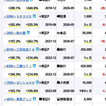
+209.1%
+340.8%
2019-12
2026-05
3ヶ月
-29
＜2384＞ＳＢＳＨＤ
⭐東証P
🚚陸運
1,800
+202.4%
+235.3%
2019-06
2026-05
3ヶ月
-9
＜2802＞味の素
⭐東証P
🍱食品
50,000
+197.2%
+262.7%
2021-12
2026-07
1ヶ月
-18
＜8316＞三井住友ＦＧ
⭐東証P
🏦銀行
250,000
+195.7%
+216.6%
2023-12
2026-07
1ヶ月
-6
＜8306＞三菱ＵＦＪ
⭐東証P
🏦銀行
420,000
+194.3%
+214.8%
2023-12
2026-07
1ヶ月
-6
＜7550＞ゼンショＨＤ
⭐東証P
🛍️小売業
16,000
+192.1%
+195.6%
2022-09
2025-08
1年0ヶ月
-1
＜4816＞東映アニメ
🏢東証S
💻情報通信
6,000