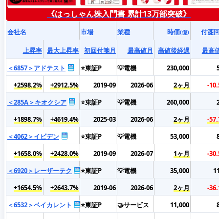
《はっしゃん株入門書 累計13万部突破》
会社名
市場
業種
時価
付箋
(億)
上昇率
最大上昇率
初回付箋月
最高値月
高値後経過
最高
＜6857＞アドテスト
⭐東証P
💡電機
230,000
+2598.2%
+2912.5%
2019-09
2026-06
2ヶ月
-10
＜285A＞キオクシア
⭐東証P
💡電機
260,000
+1898.7%
+4619.4%
2025-03
2026-06
2ヶ月
-57
＜4062＞イビデン
⭐東証P
💡電機
53,000
+1658.0%
+2428.0%
2019-09
2026-07
1ヶ月
-30
＜6920＞レーザーテク
⭐東証P
💡電機
35,000
1
+1654.5%
+2643.7%
2019-06
2026-06
2ヶ月
-36
＜6532＞ベイカレント
⭐東証P
🤝サービス
11,000