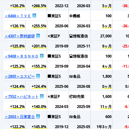
+126.2%
+266.5%
2022-12
2026-03
5ヶ月
-38
＜6466＞ＴＶＥ
🏢東証S
⚙️機械
100
+126.1%
+255.5%
2020-06
2026-03
5ヶ月
-36
＜4307＞野村総研
⭐東証P
💻情報通信
27,000
1
+125.8%
+201.0%
2019-09
2025-11
9ヶ月
-25
＜9408＞ＢＳＮＨＤ
🏢東証S
💻情報通信
100
+125.2%
+155.2%
2019-09
2026-04
4ヶ月
-11
＜2805＞エスビー
🏢東証S
🍱食品
1,800
+124.4%
+124.4%
2025-06
2026-08
0ヶ月
0
＜7552＞ハピネット
⭐東証P
📦卸売業
1,600
+124.2%
+140.0%
2024-03
2025-09
11ヶ月
-6
＜2003＞日東富士
🏢東証S
🍱食品
600
+122.2%
+145.8%
2019-12
2025-05
1年3ヶ月
-9