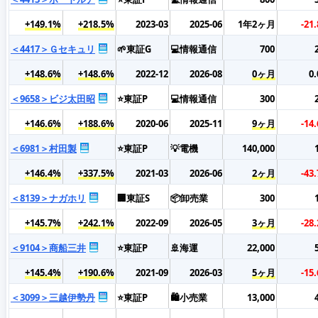
+149.1%
+218.5%
2023-03
2025-06
1年2ヶ月
-21
＜4417＞Ｇセキュリ
🌱東証G
💻情報通信
700
+148.6%
+148.6%
2022-12
2026-08
0ヶ月
0
＜9658＞ビジ太田昭
⭐東証P
💻情報通信
300
+146.6%
+188.6%
2020-06
2025-11
9ヶ月
-14
＜6981＞村田製
⭐東証P
💡電機
140,000
+146.4%
+337.5%
2021-03
2026-06
2ヶ月
-43
＜8139＞ナガホリ
🏢東証S
📦卸売業
300
+145.7%
+242.1%
2022-09
2026-05
3ヶ月
-28
＜9104＞商船三井
⭐東証P
🚢海運
22,000
+145.4%
+190.6%
2021-09
2026-03
5ヶ月
-15
＜3099＞三越伊勢丹
⭐東証P
🛍️小売業
13,000