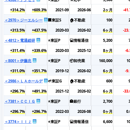
+314.2%
+609.3%
2021-09
2026-06
2ヶ月
-41
＜2970＞ジーエルシー
🏢東証S
🏠不動産
100
+313.5%
+437.5%
2020-03
2026-02
6ヶ月
-23
＜4812＞電通総研
⭐東証P
💻情報通信
5,200
+311.4%
+339.6%
2020-03
2025-12
8ヶ月
-6
＜8001＞伊藤忠
⭐東証P
📦卸売業
160,000
1
+311.0%
+351.7%
2019-12
2026-02
6ヶ月
-9
＜2986＞ＬＡホールデ
🌱東証G
🏠不動産
600
+296.7%
+491.3%
2021-12
2026-02
6ヶ月
-33
＜7381＞ＣＣＩＧ
⭐東証P
🏦銀行
2,700
+296.7%
+296.7%
2022-03
2026-08
0ヶ月
0
＜3774＞ＩＩＪ
⭐東証P
💻情報通信
6,600
1