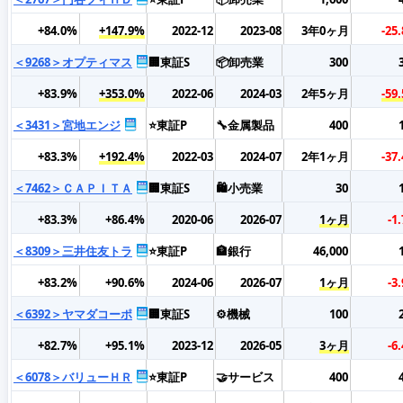
+84.0%
+147.9%
2022-12
2023-08
3年0ヶ月
-25
＜9268＞オプティマス
🏢東証S
📦卸売業
300
+83.9%
+353.0%
2022-06
2024-03
2年5ヶ月
-59
＜3431＞宮地エンジ
⭐東証P
🔧金属製品
400
+83.3%
+192.4%
2022-03
2024-07
2年1ヶ月
-37
＜7462＞ＣＡＰＩＴＡ
🏢東証S
🛍️小売業
30
+83.3%
+86.4%
2020-06
2026-07
1ヶ月
-1
＜8309＞三井住友トラ
⭐東証P
🏦銀行
46,000
+83.2%
+90.6%
2024-06
2026-07
1ヶ月
-3
＜6392＞ヤマダコーポ
🏢東証S
⚙️機械
100
+82.7%
+95.1%
2023-12
2026-05
3ヶ月
-6
＜6078＞バリューＨＲ
⭐東証P
🤝サービス
400