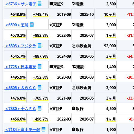
＜6736＞サン電子
🏢東証S
💡電機
2,500
+648.9%
+748.4%
2019-09
2025-10
10ヶ月
-11
＜6590＞芝浦
⭐東証P
💡電機
3,000
+570.2%
+882.8%
2022-06
2026-07
1ヶ月
-31
＜5803＞フジクラ
⭐東証P
🥇非鉄金属
92,000
+545.7%
+887.9%
2024-09
2026-05
3ヶ月
-34
＜1723＞日本電技
🏢東証S
🏗️建設
1,400
+495.9%
+752.8%
2020-03
2026-03
5ヶ月
-30
＜5805＞ＳＷＣＣ
⭐東証P
🥇非鉄金属
3,900
+476.0%
+769.7%
2021-09
2026-05
3ヶ月
-33
＜7380＞十六ＦＧ
⭐東証P
🏦銀行
4,500
+456.6%
+496.7%
2022-03
2026-07
1ヶ月
-6
＜7184＞富山第一銀
⭐東証P
🏦銀行
1,900