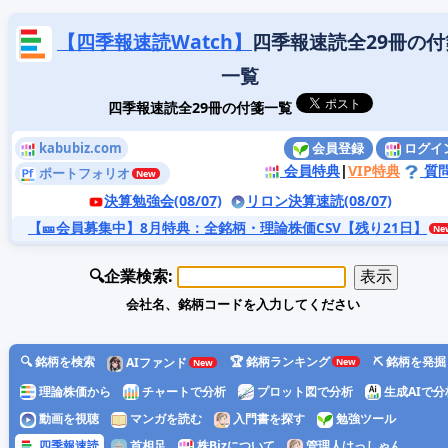
【四季報速読Watch】
四季報速読全29冊の付
一覧
四季報速読全29冊の付箋一覧
kabubiz.com
会員登録
ログイ
会員特典
|
VIP特典
質
ポートフォリオ
決算勉強会(08/07)
リロン決算速読(08/07)
【🎫会員募集中】8月特典
：全銘柄・理論株価CSV【残り21日】
🔍企業検索:
会社名、銘柄コードを入力してください
🔍 銘柄を検索
🏆 銘柄ランキング
⛏️ 銘柄を発掘
AIファンド
理論株価から
チャートで分析
プロット図で分析
生成AIで分
動画を視聴
マンガを読む
入門書を探す
勉強ツール
四季報速読
首相足
株Bizについて
管理人はっしゃん