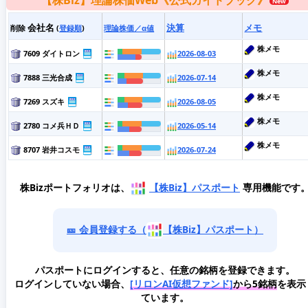
【株Biz】理論株価Web《公式ガイドブック》
会社名
決算
メモ
削除
(
登録順
)
理論株価／α値
株メモ
7609 ダイトロン
2026-08-03
株メモ
7888 三光合成
2026-07-14
株メモ
7269 スズキ
2026-08-05
株メモ
2780 コメ兵ＨＤ
2026-05-14
株メモ
8707 岩井コスモ
2026-07-24
株Bizポートフォリオは、
【株Biz】パスポート
専用機能です
🎫 会員登録する（
【株Biz】パスポート）
パスポートにログインすると、任意の銘柄を登録できます。
ログインしていない場合、
[リロンAI仮想ファンド]
から5銘柄
を表示
ています。