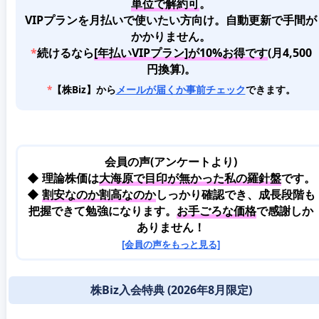
単位で解約可
。
VIPプランを月払いで使いたい方向け。自動更新で手間が
かかりません。
*
続けるなら
[年払いVIPプラン]が10%お得です
(月4,500
円換算)。
*
【株Biz】から
メールが届くか事前チェック
できます。
会員の声(アンケートより)
◆ 理論株価は
大海原で目印が無かった私の羅針盤
です。
◆
割安なのか割高なのか
しっかり確認でき、成長段階も
把握できて勉強になります。
お手ごろな価格
で感謝しか
ありません！
[会員の声をもっと見る]
株Biz入会特典 (2026年8月限定)