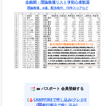
全銘柄・理論株価リスト🔰初心者歓迎
理論株価、α値、配当格付、10年スコアなど
🎫 パスポート 会員登録する
[
CAMPFIREで申し込み(クレカ)]
[
銀行振込で申し込み]