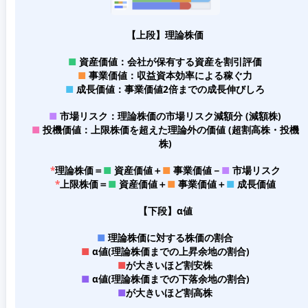
【上段】理論株価
■
資産価値：会社が保有する資産を割引評価
■
事業価値：収益資本効率による稼ぐ力
■
成長価値：事業価値2倍までの成長伸びしろ
■
市場リスク：理論株価の市場リスク減額分 (減額株)
■
投機価値：上限株価を超えた理論外の価値 (超割高株・投機
株)
*
理論株価＝
■
資産価値＋
■
事業価値－
■
市場リスク
*
上限株価＝
■
資産価値＋
■
事業価値＋
■
成長価値
【下段】α値
■
理論株価に対する株価の割合
■
α値(理論株価までの上昇余地の割合)
■
が大きいほど割安株
■
α値(理論株価までの下落余地の割合)
■
が大きいほど割高株