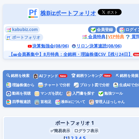
株Bizポートフォリオ
kabubiz.com
会員登録
ログイ
会員特典
|
VIP特典
質
ポートフォリオ
決算勉強会(08/06)
リロン決算速読(08/06)
【🎫会員募集中】8月特典
：全銘柄・理論株価CSV【残り24日】
🔍 銘柄を検索
🏆 銘柄ランキング
⛏️ 銘柄を発掘
AIファンド
理論株価から
チャートで分析
プロット図で分析
生成AIで分
動画を視聴
マンガを読む
入門書を探す
勉強ツール
四季報速読
首相足
株Bizについて
管理人はっしゃん
ポートフォリオ 1
✅簡易表示
□グラフ表示
[
1
]
2
3
4
5