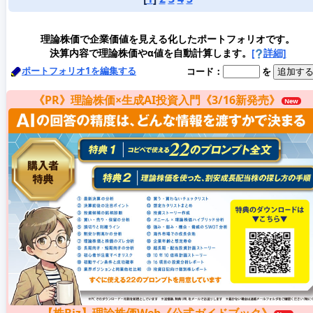
理論株価で企業価値を見える化したポートフォリオです。
決算内容で理論株価やα値を自動計算します。
[
詳細]
ポートフォリオ1を編集する
コード：
を
《PR》理論株価×生成AI投資入門《3/16新発売》