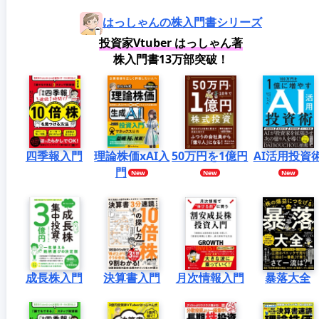
はっしゃんの株入門書シリーズ
投資家Vtuber はっしゃん著
株入門書13万部突破！
四季報入門
理論株価xAI入
50万円を1億円
AI活用投資
門
成長株入門
決算書入門
月次情報入門
暴落大全