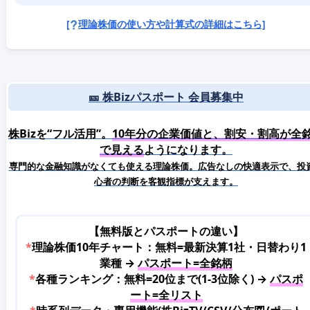
[
理論株価の使い方や計算式の詳細はこちら]
🎫 株Bizパスポート 会員募集中
株Bizを“フル活用”。
10年分の企業価値と、割安・割高が全
で見える
ようになります。
専門的な金融知識がなくても使える理論株価。広告なしの快適表示で、投
心者の判断を客観指標が支えます。
【無料版とパスポートの違い】
*
理論株価10年チャート：無料=最新決算1社・日替わり1
業種 →
パスポート=全銘柄
*
各種ランキング：無料=20位まで(1-3位除く) →
パスポ
ート=全リスト