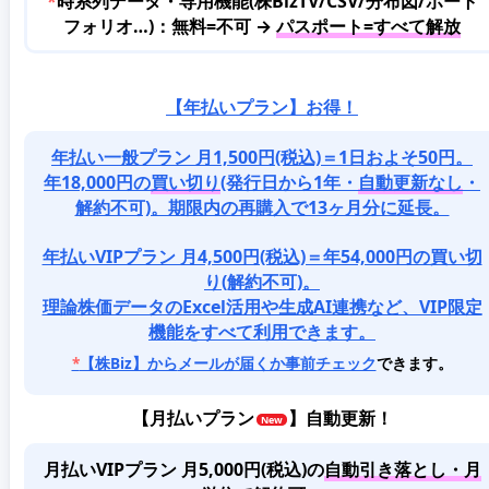
*
時系列データ・専用機能(株BizTV/CSV/分布図/ポート
フォリオ…)：無料=不可 →
パスポート=すべて解放
【年払いプラン】お得！
年払い一般プラン 月1,500円(税込)＝1日およそ50円。
年18,000円の
買い切り
(発行日から1年・
自動更新なし
・
解約不可)。期限内の再購入で13ヶ月分に延長。
年払いVIPプラン 月4,500円(税込)＝年54,000円の買い切
り(解約不可)。
理論株価データのExcel活用や生成AI連携など、VIP限定
機能をすべて利用できます。
*
【株Biz】から
メールが届くか事前チェック
できます。
【
月払いプラン
】自動更新！
月払いVIPプラン 月5,000円(税込)
の
自動引き落とし・月