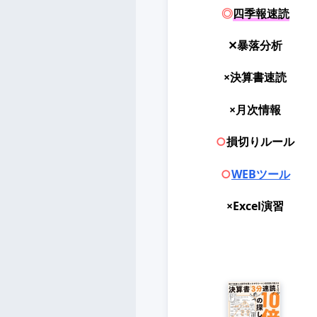
◎
四季報速読
✕暴落分析
×決算書速読
×月次情報
○
損切りルール
○
WEBツール
×Excel演習