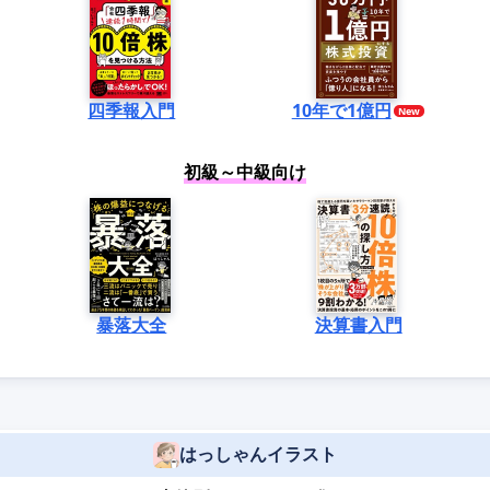
四季報入門
10年で1億円
初級～中級向け
暴落大全
決算書入門
はっしゃんイラスト