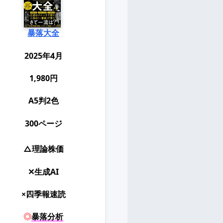
暴落大全
2025年4月
1,980円
A5判2色
300ページ
△理論株価
✕生成AI
×四季報速読
◎
暴落分析