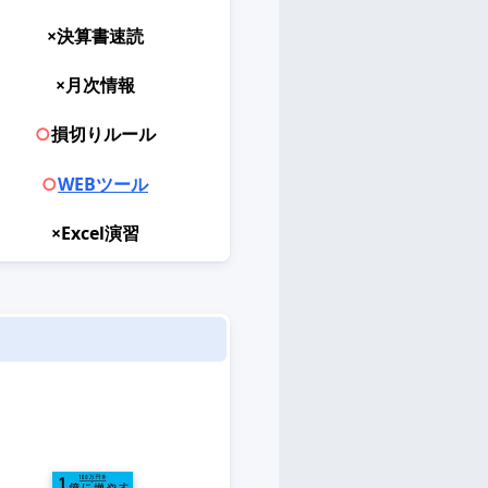
×決算書速読
×月次情報
○
損切りルール
○
WEBツール
×Excel演習