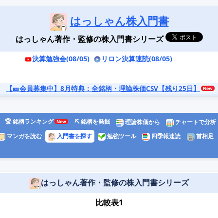
はっしゃん株入門書
はっしゃん著作・監修の株入門書シリーズ
決算勉強会(08/05)
リロン決算速読(08/05)
【🎫会員募集中】8月特典
：全銘柄・理論株価CSV【残り25日】
🏆 銘柄ランキング
⛏️ 銘柄を発掘
理論株価から
チャートで分析
マンガを読む
入門書を探す
勉強ツール
四季報速読
首相足
はっしゃん著作・監修の株入門書シリーズ
比較表1