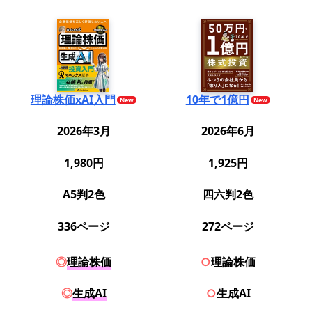
理論株価xAI入門
10年で1億円
2026年3月
2026年6月
1,980円
1,925円
A5判2色
四六判2色
336ページ
272ページ
◎
理論株価
○
理論株価
◎
生成AI
○
生成AI