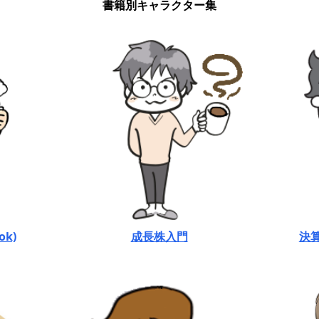
書籍別キャラクター集
k)
成長株入門
決