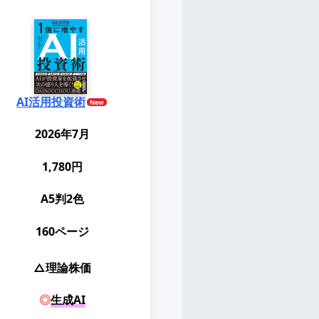
AI活用投資術
2026年7月
1,780円
A5判2色
160ページ
△理論株価
◎
生成AI