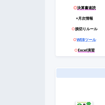
◎
決算書速読
×月次情報
○
損切りルール
○
WEBツール
○
Excel演習