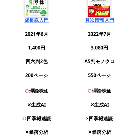
成長株入門
月次情報入門
2021年6月
2022年7月
1,400円
3,080円
四六判2色
A5判モノクロ
200ページ
550ページ
○
理論株価
○
理論株価
✕生成AI
✕生成AI
○
四季報速読
×四季報速読
✕暴落分析
✕暴落分析