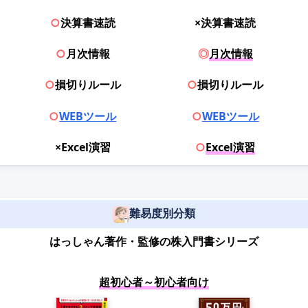
○
決算書速読
×決算書速読
○
月次情報
◎
月次情報
○
損切りルール
○
損切りルール
○
WEBツール
○
WEBツール
×Excel演習
○
Excel演習
難易度別分類
はっしゃん著作・監修の株入門書シリーズ
超初心者～初心者向け