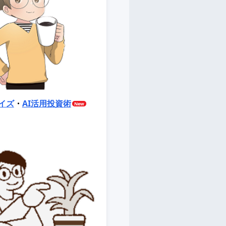
イズ
・
AI活用投資術