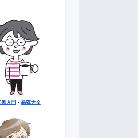
算書入門
・
暴落大全