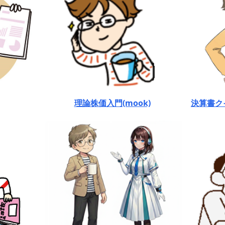
理論株価入門(mook)
決算書ク