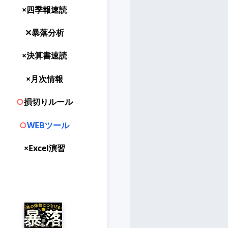
×四季報速読
✕暴落分析
×決算書速読
×月次情報
○
損切りルール
○
WEBツール
×Excel演習