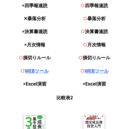
×四季報速読
○
四季報速読
✕暴落分析
○
暴落分析
×決算書速読
○
決算書速読
×月次情報
○
月次情報
○
損切りルール
○
損切りルール
○
WEBツール
○
WEBツール
×Excel演習
×Excel演習
比較表2