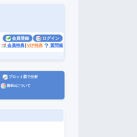
会員登録
ログイン
会員特典
|
VIP特典
質問箱
プロット図で分析
株Bizについて