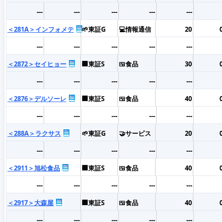
---
---
---
---
---
＜281A＞インフォメテ
🌱東証G
💻情報通信
20
---
---
---
---
---
＜2872＞セイヒョー
🏢東証S
🍱食品
30
---
---
---
---
---
＜2876＞デルソーレ
🏢東証S
🍱食品
40
---
---
---
---
---
＜288A＞ラクサス
🌱東証G
🤝サービス
20
---
---
---
---
---
＜2911＞旭松食品
🏢東証S
🍱食品
40
---
---
---
---
---
＜2917＞大森屋
🏢東証S
🍱食品
40
---
---
---
---
---