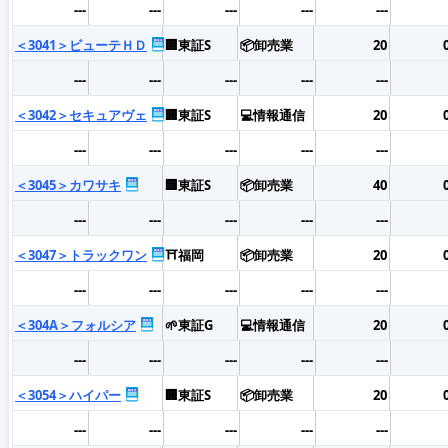
---
---
---
---
---
＜3041＞ビューテＨＤ
🏢東証S
📦卸売業
20
---
---
---
---
---
＜3042＞セキュアヴェ
🏢東証S
💻情報通信
20
---
---
---
---
---
＜3045＞カワサキ
🏢東証S
📦卸売業
40
---
---
---
---
---
＜3047＞トラックワン
⛩️福岡
📦卸売業
20
---
---
---
---
---
＜304A＞フォルシア
🌱東証G
💻情報通信
20
---
---
---
---
---
＜3054＞ハイパー
🏢東証S
📦卸売業
20
---
---
---
---
---