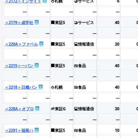
＜2172＞インサイト
⛄札幌
🤝サービス
6
---
---
---
---
---
＜2179＞成学社
🏢東証S
🤝サービス
40
---
---
---
---
---
＜220A＞ファベル
🏢東証S
💻情報通信
20
---
---
---
---
---
＜2215＞一パン
🏢東証S
🍱食品
40
---
---
---
---
---
＜2218＞日糧パン
⛄札幌
🍱食品
40
---
---
---
---
---
＜228A＞オプロ
🌱東証G
💻情報通信
30
---
---
---
---
---
＜2291＞福留ハ
🏢東証S
🍱食品
10