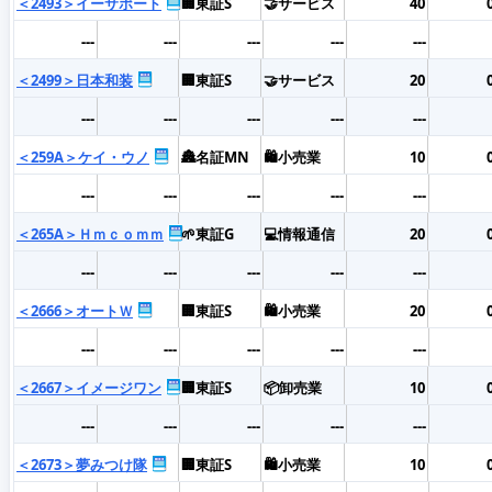
＜2493＞イーサポート
🏢東証S
🤝サービス
40
---
---
---
---
---
＜2499＞日本和装
🏢東証S
🤝サービス
20
---
---
---
---
---
＜259A＞ケイ・ウノ
🏯名証MN
🛍️小売業
10
---
---
---
---
---
＜265A＞Ｈｍｃｏｍｍ
🌱東証G
💻情報通信
20
---
---
---
---
---
＜2666＞オートＷ
🏢東証S
🛍️小売業
20
---
---
---
---
---
＜2667＞イメージワン
🏢東証S
📦卸売業
10
---
---
---
---
---
＜2673＞夢みつけ隊
🏢東証S
🛍️小売業
10