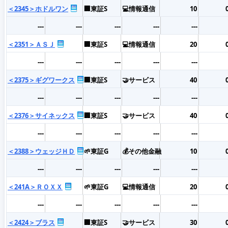
＜2345＞ホドルワン
🏢東証S
💻情報通信
10
---
---
---
---
---
＜2351＞ＡＳＪ
🏢東証S
💻情報通信
20
---
---
---
---
---
＜2375＞ギグワークス
🏢東証S
🤝サービス
40
---
---
---
---
---
＜2376＞サイネックス
🏢東証S
🤝サービス
40
---
---
---
---
---
＜2388＞ウェッジＨＤ
🌱東証G
💰その他金融
10
---
---
---
---
---
＜241A＞ＲＯＸＸ
🌱東証G
💻情報通信
20
---
---
---
---
---
＜2424＞ブラス
🏢東証S
🤝サービス
30