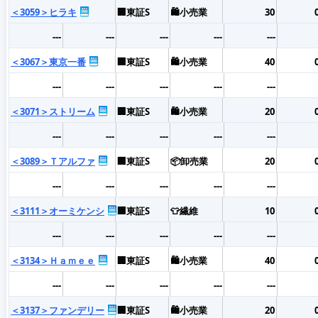
＜3059＞ヒラキ
🏢東証S
🛍️小売業
30
---
---
---
---
---
＜3067＞東京一番
🏢東証S
🛍️小売業
40
---
---
---
---
---
＜3071＞ストリーム
🏢東証S
🛍️小売業
20
---
---
---
---
---
＜3089＞Ｔアルファ
🏢東証S
📦卸売業
20
---
---
---
---
---
＜3111＞オーミケンシ
🏢東証S
👕繊維
10
---
---
---
---
---
＜3134＞Ｈａｍｅｅ
🏢東証S
🛍️小売業
40
---
---
---
---
---
＜3137＞ファンデリー
🏢東証S
🛍️小売業
20