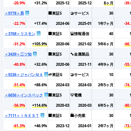
-20.9%
+31.2%
2025-12
2025-12
8ヶ月
-39
＜9778＞昴
🏢東証S
🤝サービス
30
-22.7%
+17.4%
2024-06
2025-01
1年7ヶ月
-34
＜3768＞リスモン
🏢東証S
💻情報通信
40
-31.2%
+105.9%
2020-06
2021-02
5年6ヶ月
-66
＜3439＞三ツ知
🏢東証S
🔧金属製品
30
-40.8%
+32.6%
2020-06
2021-11
4年9ヶ月
-55
＜9236＞ジャパンＭＡ
🌱東証G
🤝サービス
10
-51.4%
+88.6%
2024-03
2024-03
2年5ヶ月
-74
＜6656＞インスペック
🏢東証S
💡電機
30
-56.9%
+114.6%
2020-03
2020-03
6年5ヶ月
-80
＜7111＞ＩＮＥＳＴ
🏢東証S
🛍️小売業
30
-61.3%
+46.9%
2023-12
2024-01
2年7ヶ月
-73