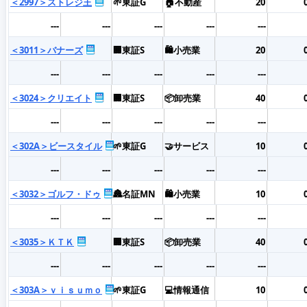
＜2997＞ストレジ王
🌱東証G
🏠不動産
20
---
---
---
---
---
＜3011＞バナーズ
🏢東証S
🛍️小売業
20
---
---
---
---
---
＜3024＞クリエイト
🏢東証S
📦卸売業
40
---
---
---
---
---
＜302A＞ビースタイル
🌱東証G
🤝サービス
10
---
---
---
---
---
＜3032＞ゴルフ・ドゥ
🏯名証MN
🛍️小売業
10
---
---
---
---
---
＜3035＞ＫＴＫ
🏢東証S
📦卸売業
40
---
---
---
---
---
＜303A＞ｖｉｓｕｍｏ
🌱東証G
💻情報通信
10