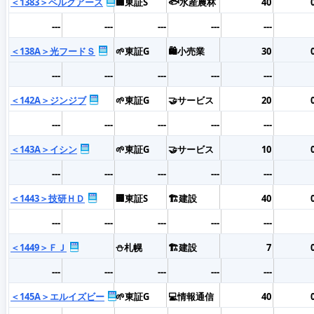
＜1383＞ベルグアース
🏢東証S
🐟水産農林
40
---
---
---
---
---
＜138A＞光フードＳ
🌱東証G
🛍️小売業
30
---
---
---
---
---
＜142A＞ジンジブ
🌱東証G
🤝サービス
20
---
---
---
---
---
＜143A＞イシン
🌱東証G
🤝サービス
10
---
---
---
---
---
＜1443＞技研ＨＤ
🏢東証S
🏗️建設
40
---
---
---
---
---
＜1449＞ＦＪ
⛄札幌
🏗️建設
7
---
---
---
---
---
＜145A＞エルイズビー
🌱東証G
💻情報通信
40