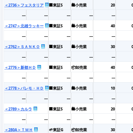
＜2736＞フェスタリア
🏢東証S
🛍️小売業
20
---
---
---
---
---
＜2747＞北雄ラッキー
🏢東証S
🛍️小売業
40
---
---
---
---
---
＜2762＞ＳＡＮＫＯ
🏢東証S
🛍️小売業
30
---
---
---
---
---
＜2776＞新都ＨＤ
🏢東証S
📦卸売業
40
---
---
---
---
---
＜2778＞パレモ・ＨＤ
🏢東証S
🛍️小売業
10
---
---
---
---
---
＜2789＞カルラ
🏢東証S
🛍️小売業
20
---
---
---
---
---
＜280A＞ＴＭＨ
🌱東証G
📦卸売業
30