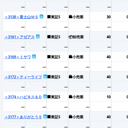
---
---
---
---
---
＜3138＞富士山ＭＳ
🏢東証S
🛍️小売業
30
---
---
---
---
---
＜3161＞アゼアス
🏢東証S
📦卸売業
40
---
---
---
---
---
＜3169＞ミサワ
🏢東証S
🛍️小売業
40
---
---
---
---
---
＜3172＞ティーライフ
🏢東証S
🛍️小売業
40
---
---
---
---
---
＜3174＞ハピネス＆Ｄ
🏢東証S
🛍️小売業
10
---
---
---
---
---
＜3177＞ありがとうＳ
🏢東証S
🛍️小売業
40
---
---
---
---
---