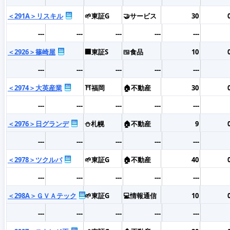
＜291A＞リスキル
🌱東証G
🤝サービス
30
---
---
---
---
---
＜2926＞篠崎屋
🏢東証S
🍱食品
10
---
---
---
---
---
＜2974＞大英産業
⛩️福岡
🏠不動産
30
---
---
---
---
---
＜2976＞日グランデ
⛄札幌
🏠不動産
9
---
---
---
---
---
＜2978＞ツクルバ
🌱東証G
🏠不動産
40
---
---
---
---
---
＜298A＞ＧＶＡテック
🌱東証G
💻情報通信
10
---
---
---
---
---