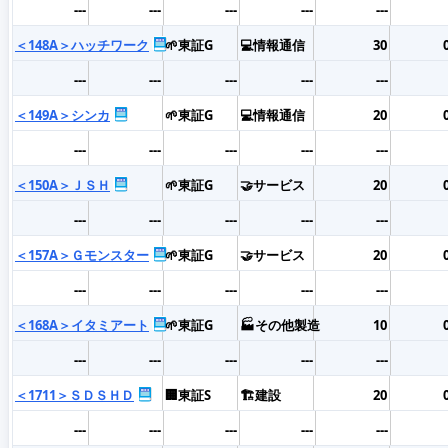
---
---
---
---
---
＜148A＞ハッチワーク
🌱東証G
💻情報通信
30
---
---
---
---
---
＜149A＞シンカ
🌱東証G
💻情報通信
20
---
---
---
---
---
＜150A＞ＪＳＨ
🌱東証G
🤝サービス
20
---
---
---
---
---
＜157A＞Ｇモンスター
🌱東証G
🤝サービス
20
---
---
---
---
---
＜168A＞イタミアート
🌱東証G
🏭その他製造
10
---
---
---
---
---
＜1711＞ＳＤＳＨＤ
🏢東証S
🏗️建設
20
---
---
---
---
---