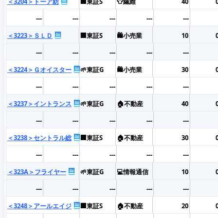
＜3204＞トーア紡
🏢東証S
👕繊維
40
---
---
---
---
---
＜3223＞ＳＬＤ
🏢東証S
🛍️小売業
10
---
---
---
---
---
＜3224＞Ｇオイスター
🌱東証G
🛍️小売業
30
---
---
---
---
---
＜3237＞イントランス
🌱東証G
🏠不動産
40
---
---
---
---
---
＜3238＞セントラル総
🏢東証S
🏠不動産
30
---
---
---
---
---
＜323A＞フライヤー
🌱東証G
💻情報通信
10
---
---
---
---
---
＜3248＞アールエイジ
🏢東証S
🏠不動産
20