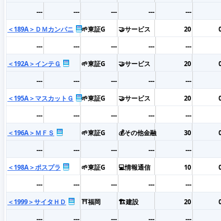
---
---
---
---
---
＜189A＞ＤＭカンパニ
🌱東証G
🤝サービス
20
---
---
---
---
---
＜192A＞インテＧ
🌱東証G
🤝サービス
20
---
---
---
---
---
＜195A＞マスカットＧ
🌱東証G
🤝サービス
20
---
---
---
---
---
＜196A＞ＭＦＳ
🌱東証G
💰その他金融
30
---
---
---
---
---
＜198A＞ポスプラ
🌱東証G
💻情報通信
10
---
---
---
---
---
＜1999＞サイタＨＤ
⛩️福岡
🏗️建設
20
---
---
---
---
---