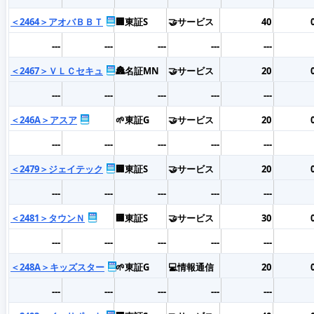
＜2464＞アオバＢＢＴ
🏢東証S
🤝サービス
40
---
---
---
---
---
＜2467＞ＶＬＣセキュ
🏯名証MN
🤝サービス
20
---
---
---
---
---
＜246A＞アスア
🌱東証G
🤝サービス
20
---
---
---
---
---
＜2479＞ジェイテック
🏢東証S
🤝サービス
20
---
---
---
---
---
＜2481＞タウンＮ
🏢東証S
🤝サービス
30
---
---
---
---
---
＜248A＞キッズスター
🌱東証G
💻情報通信
20
---
---
---
---
---