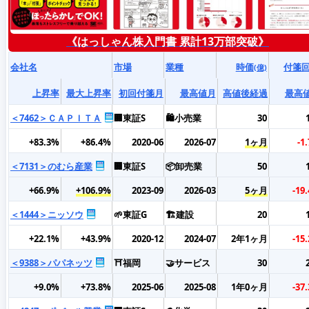
《はっしゃん株入門書 累計13万部突破》
会社名
市場
業種
時価
付箋
(億)
上昇率
最大上昇率
初回付箋月
最高値月
高値後経過
最高
＜7462＞ＣＡＰＩＴＡ
🏢東証S
🛍️小売業
30
+83.3%
+86.4%
2020-06
2026-07
1ヶ月
-1
＜7131＞のむら産業
🏢東証S
📦卸売業
50
+66.9%
+106.9%
2023-09
2026-03
5ヶ月
-19
＜1444＞ニッソウ
🌱東証G
🏗️建設
20
+22.1%
+43.9%
2020-12
2024-07
2年1ヶ月
-15
＜9388＞パパネッツ
⛩️福岡
🤝サービス
30
+9.0%
+73.8%
2025-06
2025-08
1年0ヶ月
-37