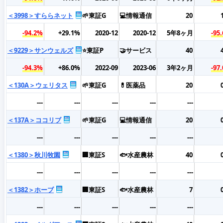
＜3998＞すららネット
🌱東証G
💻情報通信
20
-94.2%
+29.1%
2020-12
2020-12
5年8ヶ月
-95
＜9229＞サンウェルズ
⭐東証P
🤝サービス
40
-94.3%
+86.0%
2022-09
2023-06
3年2ヶ月
-97
＜130A＞ウェリタス
🌱東証G
💊医薬品
20
---
---
---
---
---
＜137A＞ココリブ
🌱東証G
💻情報通信
20
---
---
---
---
---
＜1380＞秋川牧園
🏢東証S
🐟水産農林
40
---
---
---
---
---
＜1382＞ホーブ
🏢東証S
🐟水産農林
7
---
---
---
---
---