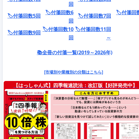
回
🏷️付箋回数6
🏷️付箋回
🏷️付箋回数5回
🏷️付箋回数7回
回
🏷️付箋回数10
🏷️付箋回数11回
🏷️付箋回数9回
回
～
📚全冊の付箋一覧(2019～2026年)
[市場別や業種別の分類はこちら]
【はっしゃん式】四季報速読法：改訂版【好評発売中】