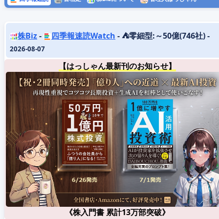
株Biz
-
四季報速読Watch
- ⛺️零細型:～50億(746社) -
2026-08-07
【はっしゃん最新刊のお知らせ】
《株入門書 累計13万部突破》