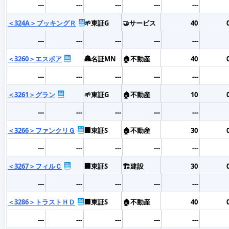
---
---
---
---
---
＜324A＞ブッキングＲ
🌱東証G
🤝サービス
40
---
---
---
---
---
＜3260＞エスポア
🏯名証MN
🏠不動産
40
---
---
---
---
---
＜3261＞グラン
🌱東証G
🏠不動産
10
---
---
---
---
---
＜3266＞ファンクリＧ
🏢東証S
🏠不動産
30
---
---
---
---
---
＜3267＞フィルＣ
🏢東証S
🏗️建設
30
---
---
---
---
---
＜3286＞トラストＨＤ
🏢東証S
🏠不動産
40
---
---
---
---
---