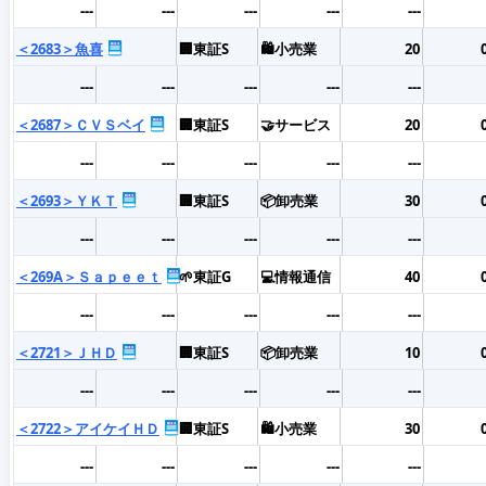
---
---
---
---
---
＜2683＞魚喜
🏢東証S
🛍️小売業
20
---
---
---
---
---
＜2687＞ＣＶＳベイ
🏢東証S
🤝サービス
20
---
---
---
---
---
＜2693＞ＹＫＴ
🏢東証S
📦卸売業
30
---
---
---
---
---
＜269A＞Ｓａｐｅｅｔ
🌱東証G
💻情報通信
40
---
---
---
---
---
＜2721＞ＪＨＤ
🏢東証S
📦卸売業
10
---
---
---
---
---
＜2722＞アイケイＨＤ
🏢東証S
🛍️小売業
30
---
---
---
---
---