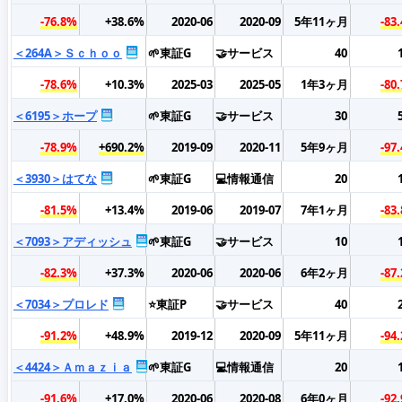
-76.8%
+38.6%
2020-06
2020-09
5年11ヶ月
-83
＜264A＞Ｓｃｈｏｏ
🌱東証G
🤝サービス
40
-78.6%
+10.3%
2025-03
2025-05
1年3ヶ月
-80
＜6195＞ホープ
🌱東証G
🤝サービス
30
-78.9%
+690.2%
2019-09
2020-11
5年9ヶ月
-97
＜3930＞はてな
🌱東証G
💻情報通信
20
-81.5%
+13.4%
2019-06
2019-07
7年1ヶ月
-83
＜7093＞アディッシュ
🌱東証G
🤝サービス
10
-82.3%
+37.3%
2020-06
2020-06
6年2ヶ月
-87
＜7034＞プロレド
⭐東証P
🤝サービス
40
-91.2%
+48.9%
2019-12
2020-09
5年11ヶ月
-94
＜4424＞Ａｍａｚｉａ
🌱東証G
💻情報通信
20
-91.6%
+17.0%
2020-06
2020-08
6年0ヶ月
-92