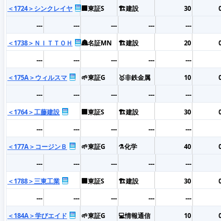
＜1724＞シンクレイヤ
🏢東証S
🏗️建設
30
---
---
---
---
---
＜1738＞ＮＩＴＴＯＨ
🏯名証MN
🏗️建設
20
---
---
---
---
---
＜175A＞ウィルスマ
🌱東証G
🥇非鉄金属
10
---
---
---
---
---
＜1764＞工藤建設
🏢東証S
🏗️建設
30
---
---
---
---
---
＜177A＞コージンＢ
🌱東証G
⚗️化学
40
---
---
---
---
---
＜1788＞三東工業
🏢東証S
🏗️建設
30
---
---
---
---
---
＜184A＞学びエイド
🌱東証G
💻情報通信
10