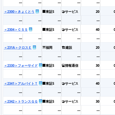
---
---
---
---
---
＜2300＞きょくとう
🏢東証S
🤝サービス
20
---
---
---
---
---
＜2304＞ＣＳＳ
🏢東証S
🤝サービス
40
---
---
---
---
---
＜231A＞クロスＥ
⛩️福岡
🏗️建設
20
---
---
---
---
---
＜2330＞フォーサイド
🏢東証S
💻情報通信
30
---
---
---
---
---
＜2341＞アルバイトＴ
🏢東証S
🤝サービス
40
---
---
---
---
---
＜2342＞トランスＧＧ
🏢東証S
🤝サービス
30
---
---
---
---
---