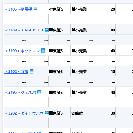
＜3185＞夢展望
🌱東証G
🛍️小売業
20
---
---
---
---
---
＜3189＞ＡＮＡＰＨＤ
🏢東証S
🛍️小売業
40
---
---
---
---
---
＜3190＞ホットマン
🏢東証S
🛍️小売業
40
---
---
---
---
---
＜3192＞白鳩
🏢東証S
🛍️小売業
10
---
---
---
---
---
＜3195＞ジェネパ
🏢東証S
🛍️小売業
40
---
---
---
---
---
＜3202＞ダイトウボウ
🏢東証S
👕繊維
30
---
---
---
---
---