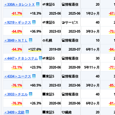
＜330A＞タレントＸ
🌱東証G
💻情報通信
20
-61.7%
+18.3%
2025-06
2025-06
1年2ヶ月
-67
＜9219＞ギックス
🌱東証G
🤝サービス
40
-64.0%
+36.9%
2023-03
2023-05
3年3ヶ月
-73
＜3849＞ＮＴＬ
⛄札幌
💻情報通信
10
-64.3%
+127.6%
2019-09
2020-07
6年1ヶ月
-84
＜4447＞ＰＢシステム
🌱東証G
💻情報通信
30
-72.1%
+23.5%
2020-06
2020-09
5年11ヶ月
-77
＜4334＞ユークス
🏢東証S
💻情報通信
40
-76.1%
+60.5%
2023-03
2023-06
3年2ヶ月
-85
＜3933＞チエル
🏢東証S
💻情報通信
40
-76.3%
+26.3%
2020-06
2020-06
6年2ヶ月
-81
＜3409＞北紡
🏢東証S
👕繊維
20