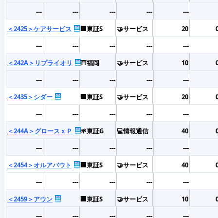
---
---
---
---
---
＜2425＞ケアサービス
🏢東証S
🤝サービス
20
---
---
---
---
---
＜242A＞リプライオリ
⛩️福岡
🤝サービス
10
---
---
---
---
---
＜2435＞シダー
🏢東証S
🤝サービス
20
---
---
---
---
---
＜244A＞グロースｘＰ
🌱東証G
💻情報通信
40
---
---
---
---
---
＜2454＞オルアバウト
🏢東証S
🤝サービス
40
---
---
---
---
---
＜2459＞アウン
🏢東証S
🤝サービス
10
---
---
---
---
---