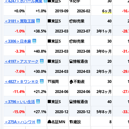
＜4247＞ポバール興業
🏢東証S
⚗️化学
30
+0.0%
+1.0%
2019-09
2026-02
6ヶ月
-16
＜3181＞買取王国
🏢東証S
📦卸売業
40
-1.0%
+38.5%
2023-03
2023-07
3年1ヶ月
-28
＜3306＞日本麻
🏢東証S
📦卸売業
30
-3.3%
+40.8%
2023-03
2023-08
3年0ヶ月
-31
＜4197＞アスマーク
🏢東証S
💻情報通信
20
-7.6%
+30.0%
2024-03
2024-03
2年5ヶ月
-29
＜4827＞ＢワンＨＤ
⛩️福岡
🏠不動産
30
-11.4%
+21.2%
2024-06
2024-06
2年2ヶ月
-27
＜3796＞いい生活
🏢東証S
💻情報通信
40
-15.0%
+27.1%
2020-12
2020-12
5年8ヶ月
-33
＜275A＞ハンワＨ
🏯名証MN
🏗️建設
8