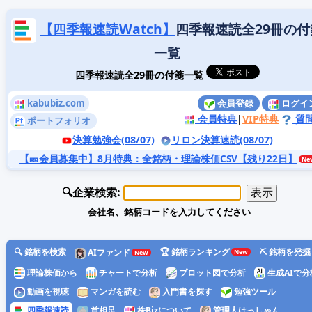
【四季報速読Watch】
四季報速読全29冊の付
一覧
四季報速読全29冊の付箋一覧
kabubiz.com
会員登録
ログイ
会員特典
|
VIP特典
質
ポートフォリオ
決算勉強会(08/07)
リロン決算速読(08/07)
【🎫会員募集中】8月特典
：全銘柄・理論株価CSV【残り22日】
🔍企業検索:
会社名、銘柄コードを入力してください
🔍 銘柄を検索
🏆 銘柄ランキング
⛏️ 銘柄を発掘
AIファンド
理論株価から
チャートで分析
プロット図で分析
生成AIで分
動画を視聴
マンガを読む
入門書を探す
勉強ツール
四季報速読
首相足
株Bizについて
管理人はっしゃん