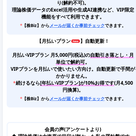
り(解約不可)。
理論株価データのExcel活用や生成AI連携など、VIP限定
機能をすべて利用できます。
*
【株Biz】から
メールが届くか事前チェック
できます。
【
月払いプラン
】自動更新！
月払いVIPプラン 月5,000円(税込)
の
自動引き落とし・月
単位で解約可
。
VIPプランを月払いで使いたい方向け。自動更新で手間が
かかりません。
*
続けるなら
[年払いVIPプラン]が10%お得です
(月4,500
円換算)。
*
【株Biz】から
メールが届くか事前チェック
できます。
会員の声(アンケートより)