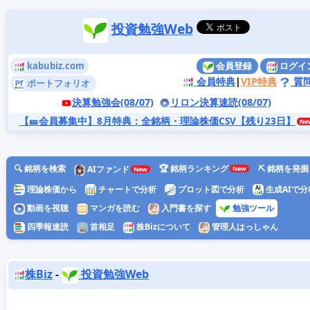
投資勉強Web
kabubiz.com
会員登録
ログイ
会員特典
|
VIP特典
質
ポートフォリオ
決算勉強会(08/07)
リロン決算速読(08/07)
【🎫会員募集中】8月特典
：全銘柄・理論株価CSV【残り23日】
🔍 銘柄を検索
🏆 銘柄ランキング
⛏️ 銘柄を発掘
AIファンド
理論株価から
チャートで分析
プロット図で分析
生成AIで分
動画を視聴
マンガを読む
入門書を探す
勉強ツール
四季報速読
首相足
株Bizについて
管理人はっしゃん
株Biz
-
投資勉強Web