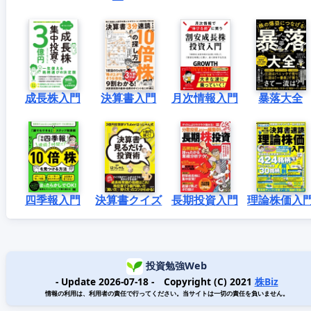
成長株入門
決算書入門
月次情報入門
暴落大全
四季報入門
決算書クイズ
長期投資入門
理論株価入
投資勉強Web
- Update 2026-07-18 - Copyright (C) 2021
株Biz
情報の利用は、利用者の責任で行ってください。当サイトは一切の責任を負いません。