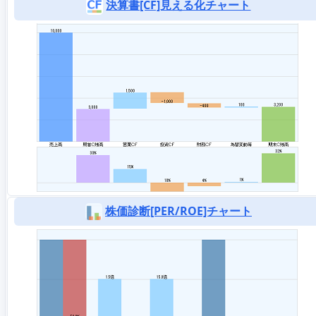
決算書[CF]見える化チャート
株価診断[PER/ROE]チャート