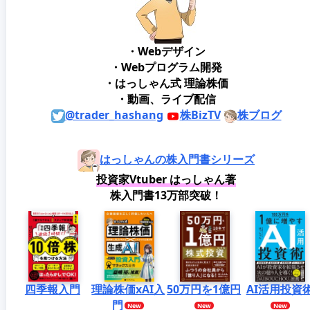
・Webデザイン
・Webプログラム開発
・はっしゃん式 理論株価
・動画、ライブ配信
@trader_hashang
株BizTV
株ブログ
はっしゃんの株入門書シリーズ
投資家Vtuber はっしゃん著
株入門書13万部突破！
四季報入門
理論株価xAI入
50万円を1億円
AI活用投資
門