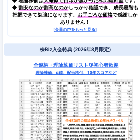
◆ 理論株価は
大海原で目印が無かった私の羅針盤
です。
◆
割安なのか割高なのか
しっかり確認でき、成長段階も
把握できて勉強になります。
お手ごろな価格
で感謝しか
ありません！
[会員の声をもっと見る]
株Biz入会特典 (2026年8月限定)
全銘柄・理論株価リスト🔰初心者歓迎
理論株価、α値、配当格付、10年スコアなど