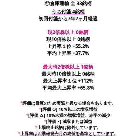
📦倉庫運輸 全 33銘柄
うち付箋 4銘柄
初回付箋から7年2ヶ月経過
現2倍株以上 0銘柄
現10倍株以上 0銘柄
上昇率１位 +55.2%
平均上昇率 +37.7%
最大時2倍株以上 1銘柄
最大時10倍株以上 0銘柄
最大上昇率１位 +112%
平均最大上昇率 +65.8%
*
評価は目算のため実際と異なる場合もあります。
*
[評価 ○] 10％以上の増収増益
*
[評価 △] 10%未満の増収増益、赤字の減少
*
[評価 ×] 減収または減益
*
上場廃止銘柄は除外しています。
*
上昇率は四季報発売月の終値を基準としています
。