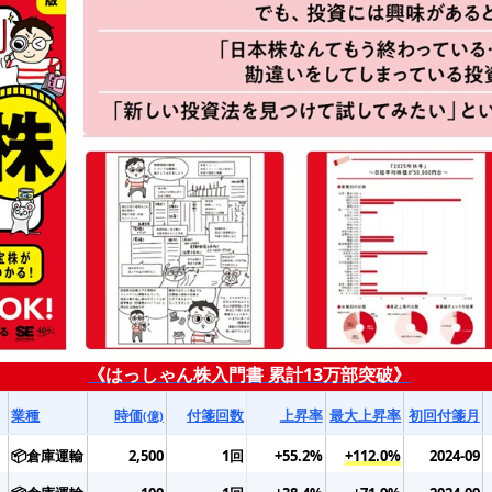
《はっしゃん株入門書 累計13万部突破》
業種
時価
付箋回数
上昇率
最大上昇率
初回付箋月
(億)
📦倉庫運輸
2,500
1回
+55.2%
+112.0%
2024-09