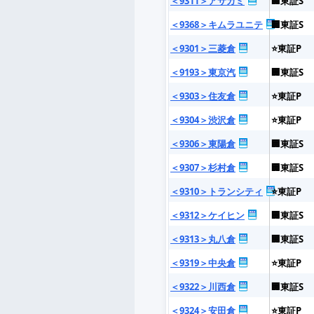
＜9311＞アサガミ
🏢東証S
＜9368＞キムラユニテ
🏢東証S
＜9301＞三菱倉
⭐東証P
＜9193＞東京汽
🏢東証S
＜9303＞住友倉
⭐東証P
＜9304＞渋沢倉
⭐東証P
＜9306＞東陽倉
🏢東証S
＜9307＞杉村倉
🏢東証S
＜9310＞トランシティ
⭐東証P
＜9312＞ケイヒン
🏢東証S
＜9313＞丸八倉
🏢東証S
＜9319＞中央倉
⭐東証P
＜9322＞川西倉
🏢東証S
＜9324＞安田倉
⭐東証P