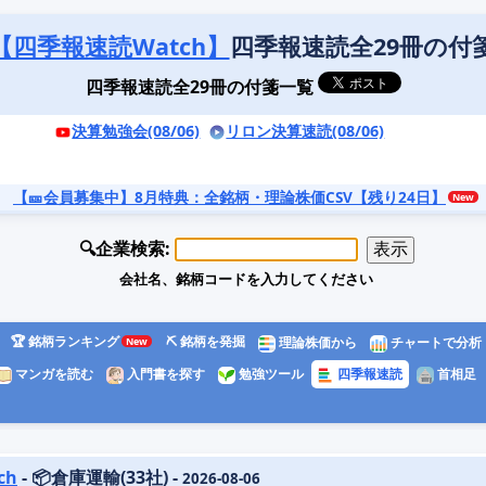
【四季報速読Watch】
四季報速読全29冊の付
四季報速読全29冊の付箋一覧
決算勉強会(08/06)
リロン決算速読(08/06)
【🎫会員募集中】8月特典
：全銘柄・理論株価CSV【残り24日】
🔍企業検索:
会社名、銘柄コードを入力してください
🏆 銘柄ランキング
⛏️ 銘柄を発掘
理論株価から
チャートで分析
マンガを読む
入門書を探す
勉強ツール
四季報速読
首相足
ch
- 📦倉庫運輸(33社) -
2026-08-06