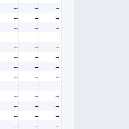
---
---
---
---
---
---
---
---
---
---
---
---
---
---
---
---
---
---
---
---
---
---
---
---
---
---
---
---
---
---
---
---
---
---
---
---
---
---
---