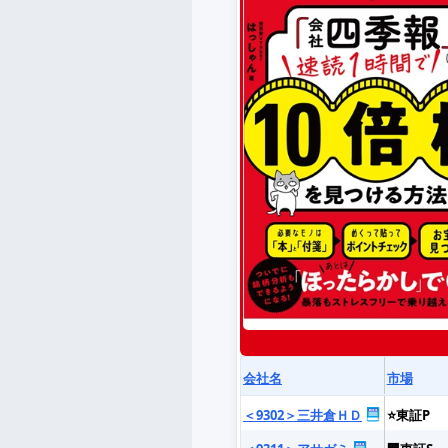
会社名
市場
＜9302＞三井倉ＨＤ
⭐東証P