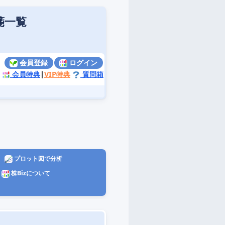
箋一覧
会員登録
ログイン
会員特典
|
VIP特典
質問箱
プロット図で分析
株Bizについて