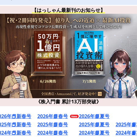
【はっしゃん最新刊のお知らせ】
《株入門書 累計13万部突破》
026年📕新春号
2026年📗春号
2026年📘夏号
025年📕新春号
2025年📗春号
2025年📘夏号
2025年
024年📕新春号
2024年📗春号
2024年📘夏号
2024年