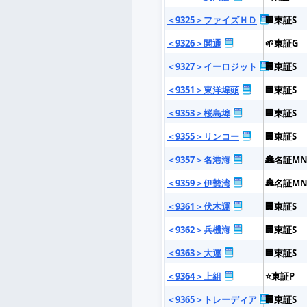
＜9325＞ファイズＨＤ
🏢東証S
＜9326＞関通
🌱東証G
＜9327＞イーロジット
🏢東証S
＜9351＞東洋埠頭
🏢東証S
＜9353＞桜島埠
🏢東証S
＜9355＞リンコー
🏢東証S
＜9357＞名港海
🏯名証M
＜9359＞伊勢湾
🏯名証M
＜9361＞伏木運
🏢東証S
＜9362＞兵機海
🏢東証S
＜9363＞大運
🏢東証S
＜9364＞上組
⭐東証P
＜9365＞トレーディア
🏢東証S