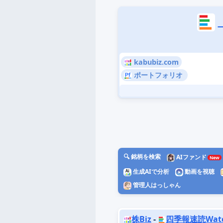
kabubiz.com
ポートフォリオ
🔍 銘柄を検索
AIファンド
生成AIで分析
動画を視聴
管理人はっしゃん
株Biz
-
四季報速読Wat