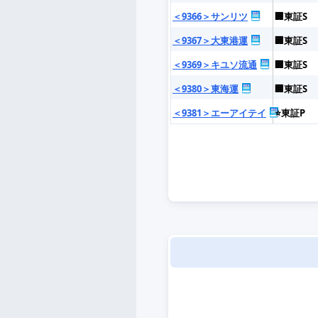
＜9366＞サンリツ
🏢東証S
＜9367＞大東港運
🏢東証S
＜9369＞キユソ流通
🏢東証S
＜9380＞東海運
🏢東証S
＜9381＞エーアイテイ
⭐東証P