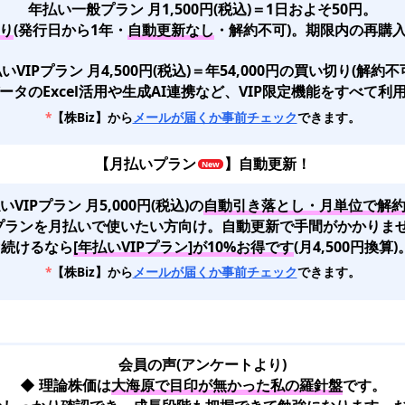
年払い一般プラン 月1,500円(税込)＝1日およそ50円。
り
(発行日から1年・
自動更新なし
・解約不可)。期限内の再購入
いVIPプラン 月4,500円(税込)＝年54,000円の買い切り(解約不
ータのExcel活用や生成AI連携など、VIP限定機能をすべて利
*
【株Biz】から
メールが届くか事前チェック
できます。
【
月払いプラン
】自動更新！
いVIPプラン 月5,000円(税込)
の
自動引き落とし・月単位で解
Pプランを月払いで使いたい方向け。自動更新で手間がかかりま
*
続けるなら
[年払いVIPプラン]が10%お得です
(月4,500円換算)
*
【株Biz】から
メールが届くか事前チェック
できます。
会員の声(アンケートより)
◆ 理論株価は
大海原で目印が無かった私の羅針盤
です。