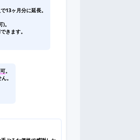
で13ヶ月分に延長。
可)。
用できます。
約可
。
せん。
。