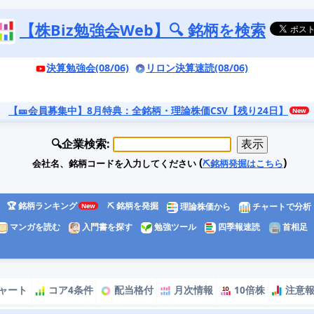
【株Biz勉強会Web】🔍 銘柄を検索
決算勉強会(08/06)
リロン決算速読(08/06)
【🎫会員募集中】8月特典
：全銘柄・理論株価CSV【残り24日】
🔍企業検索:
(
)
会社名、銘柄コードを入力してください
⛏️銘柄発掘はこちら
🏆 銘柄ランキング
⛏️ 銘柄を発掘
理論株価から
チャートで分析
マンガを読む
入門書を探す
勉強ツール
四季報速読
首相足
ャート
コア4条件
配当格付
月次情報
10倍株
注意