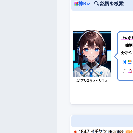
株Biz
- 🔍 銘柄を検索
上の[
銘柄
分析ツ