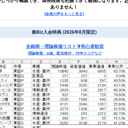
か
しっかり確認でき、成長段階も把握できて勉強になります。
ありません！
[会員の声をもっと見る]
株Biz入会特典 (2026年8月限定)
全銘柄・理論株価リスト🔰初心者歓迎
理論株価、α値、配当格付、10年スコアなど