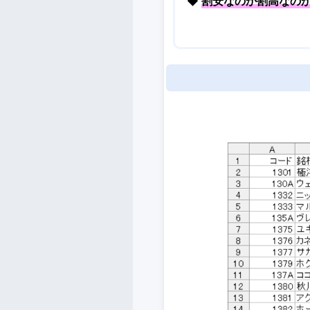
◆
割安なのか割高なの