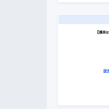
【株B
提