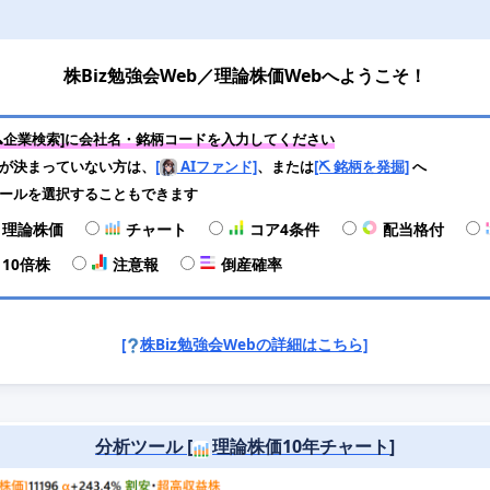
株Biz勉強会Web／理論株価Webへようこそ！
🔍企業検索]に会社名・銘柄コードを入力してください
が決まっていない方は、
[
AIファンド]
、または
[⛏️ 銘柄を発掘]
へ
ール
を選択することもできます
理論株価
チャート
コア4条件
配当格付
10倍株
注意報
倒産確率
[
株Biz勉強会Webの詳細はこちら]
分析ツール [
理論株価10年チャート
]