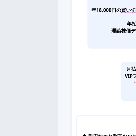
年18,000円の
買い切
年払
理論株価デ
月払
VI