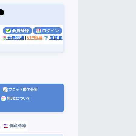
会員登録
ログイン
会員特典
|
VIP特典
質問箱
プロット図で分析
株Bizについて
報
倒産確率