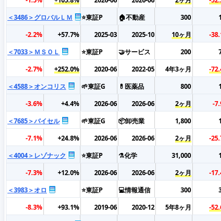
＜3486＞グロバルＬＭ
⭐東証P
🏠不動産
300
-2.2%
+57.7%
2025-03
2025-10
10ヶ月
-38
＜7033＞ＭＳＯＬ
⭐東証P
🤝サービス
200
-2.7%
+252.0%
2020-06
2022-05
4年3ヶ月
-72
＜4588＞オンコリス
🌱東証G
💊医薬品
800
-3.6%
+4.4%
2026-06
2026-06
2ヶ月
-7
＜7685＞バイセル
🌱東証G
📦卸売業
1,800
-7.1%
+24.8%
2026-06
2026-06
2ヶ月
-25
＜4004＞レゾナック
⭐東証P
⚗️化学
31,000
-7.3%
+12.0%
2026-06
2026-06
2ヶ月
-17
＜3983＞オロ
⭐東証P
💻情報通信
300
-8.3%
+93.1%
2019-06
2020-12
5年8ヶ月
-52