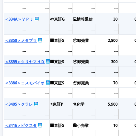
---
---
---
---
---
＜334A＞ＶＰＪ
🌱東証G
💻情報通信
30
---
---
---
---
---
＜3350＞メタプラ
🏢東証S
📦卸売業
2,800
---
---
---
---
---
＜3355＞クリヤマＨＤ
🏢東証S
📦卸売業
300
---
---
---
---
---
＜3386＞コスモバイオ
🏢東証S
📦卸売業
70
---
---
---
---
---
＜3405＞クラレ
⭐東証P
⚗️化学
5,900
---
---
---
---
---
＜3416＞ピクスタ
🏢東証S
🛍️小売業
10
---
---
---
---
---