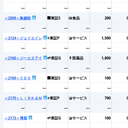
---
---
---
---
---
＜2009＞鳥越粉
🏢東証S
🍱食品
200
---
---
---
---
---
＜2124＞ジェイエイシ
⭐東証P
🤝サービス
1,500
---
---
---
---
---
＜2160＞ジーエヌアイ
🌱東証G
💊医薬品
1,800
---
---
---
---
---
＜2169＞ＣＤＳ
🏢東証S
🤝サービス
100
---
---
---
---
---
＜2170＞ＬＩＮＫ＆Ｍ
⭐東証P
🤝サービス
700
---
---
---
---
---
＜2173＞博展
🌱東証G
🤝サービス
100
---
---
---
---
---