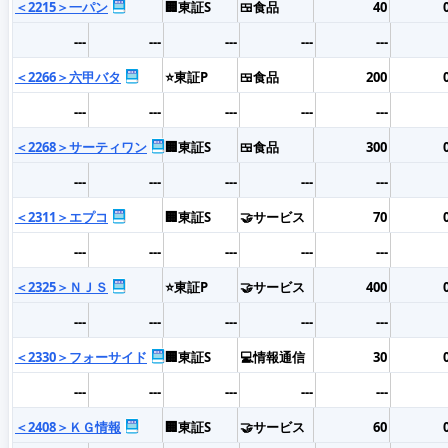
＜2215＞一パン
🏢東証S
🍱食品
40
---
---
---
---
---
＜2266＞六甲バタ
⭐東証P
🍱食品
200
---
---
---
---
---
＜2268＞サーティワン
🏢東証S
🍱食品
300
---
---
---
---
---
＜2311＞エプコ
🏢東証S
🤝サービス
70
---
---
---
---
---
＜2325＞ＮＪＳ
⭐東証P
🤝サービス
400
---
---
---
---
---
＜2330＞フォーサイド
🏢東証S
💻情報通信
30
---
---
---
---
---
＜2408＞ＫＧ情報
🏢東証S
🤝サービス
60