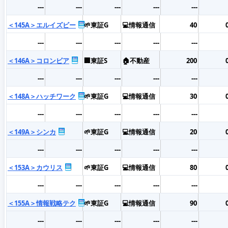
---
---
---
---
---
＜145A＞エルイズビー
🌱東証G
💻情報通信
40
---
---
---
---
---
＜146A＞コロンビア
🏢東証S
🏠不動産
200
---
---
---
---
---
＜148A＞ハッチワーク
🌱東証G
💻情報通信
30
---
---
---
---
---
＜149A＞シンカ
🌱東証G
💻情報通信
20
---
---
---
---
---
＜153A＞カウリス
🌱東証G
💻情報通信
80
---
---
---
---
---
＜155A＞情報戦略テク
🌱東証G
💻情報通信
90
---
---
---
---
---