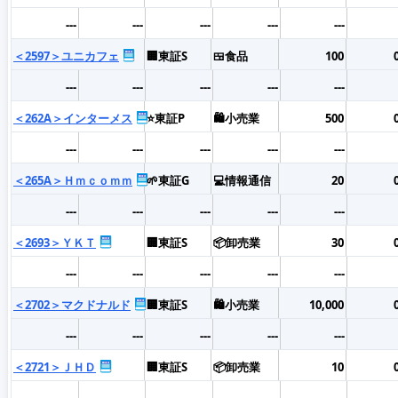
---
---
---
---
---
＜2597＞ユニカフェ
🏢東証S
🍱食品
100
---
---
---
---
---
＜262A＞インターメス
⭐東証P
🛍️小売業
500
---
---
---
---
---
＜265A＞Ｈｍｃｏｍｍ
🌱東証G
💻情報通信
20
---
---
---
---
---
＜2693＞ＹＫＴ
🏢東証S
📦卸売業
30
---
---
---
---
---
＜2702＞マクドナルド
🏢東証S
🛍️小売業
10,000
---
---
---
---
---
＜2721＞ＪＨＤ
🏢東証S
📦卸売業
10
---
---
---
---
---