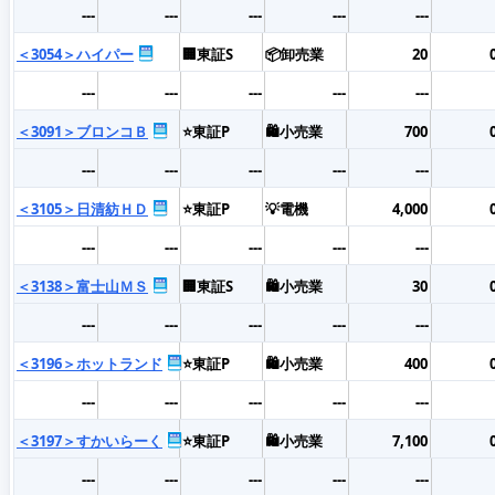
---
---
---
---
---
＜3054＞ハイパー
🏢東証S
📦卸売業
20
---
---
---
---
---
＜3091＞ブロンコＢ
⭐東証P
🛍️小売業
700
---
---
---
---
---
＜3105＞日清紡ＨＤ
⭐東証P
💡電機
4,000
---
---
---
---
---
＜3138＞富士山ＭＳ
🏢東証S
🛍️小売業
30
---
---
---
---
---
＜3196＞ホットランド
⭐東証P
🛍️小売業
400
---
---
---
---
---
＜3197＞すかいらーく
⭐東証P
🛍️小売業
7,100
---
---
---
---
---