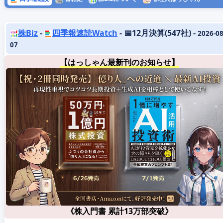
株Biz
-
四季報速読Watch
- 📅12月決算(547社) -
2026-08
07
【はっしゃん最新刊のお知らせ】
《株入門書 累計13万部突破》