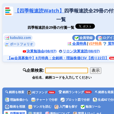
【四季報速読Watch】
四季報速読全29冊の付
一覧
四季報速読全29冊の付箋一覧
kabubiz.com
会員登録
ログイ
会員特典
|
VIP特典
質
ポートフォリオ
決算勉強会(08/07)
リロン決算速読(08/07)
【🎫会員募集中】8月特典
：全銘柄・理論株価CSV【残り22日】
🔍企業検索:
会社名、銘柄コードを入力してください
🔍 銘柄を検索
🏆 銘柄ランキング
⛏️ 銘柄を発掘
AIファンド
理論株価から
チャートで分析
プロット図で分析
生成AIで分
動画を視聴
マンガを読む
入門書を探す
勉強ツール
四季報速読
首相足
株Bizについて
管理人はっしゃん