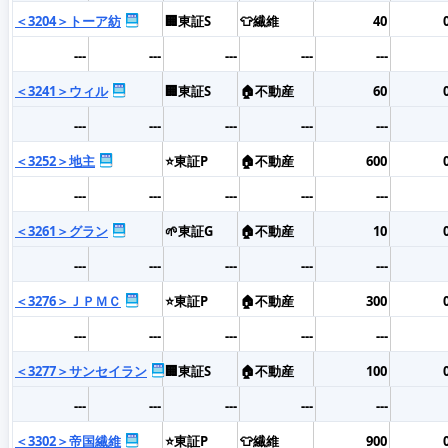
＜3204＞トーア紡
🏢東証S
👕繊維
40
---
---
---
---
---
＜3241＞ウィル
🏢東証S
🏠不動産
60
---
---
---
---
---
＜3252＞地主
⭐東証P
🏠不動産
600
---
---
---
---
---
＜3261＞グラン
🌱東証G
🏠不動産
10
---
---
---
---
---
＜3276＞ＪＰＭＣ
⭐東証P
🏠不動産
300
---
---
---
---
---
＜3277＞サンセイラン
🏢東証S
🏠不動産
100
---
---
---
---
---
＜3302＞帝国繊維
⭐東証P
👕繊維
900