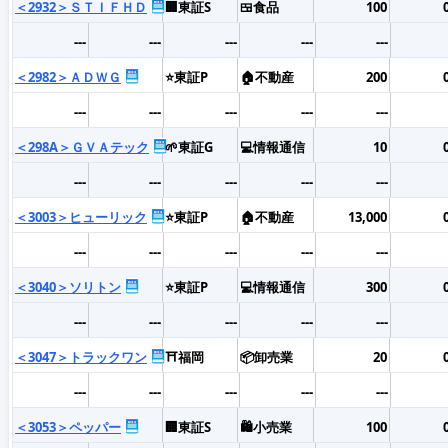
＜2932＞ＳＴＩＦＨＤ
🏢東証S
🍱食品
100
---
---
---
---
---
＜2982＞ＡＤＷＧ
⭐東証P
🏠不動産
200
---
---
---
---
---
＜298A＞ＧＶＡテック
🌱東証G
💻情報通信
10
---
---
---
---
---
＜3003＞ヒューリック
⭐東証P
🏠不動産
13,000
---
---
---
---
---
＜3040＞ソリトン
⭐東証P
💻情報通信
300
---
---
---
---
---
＜3047＞トラックワン
⛩️福岡
📦卸売業
20
---
---
---
---
---
＜3053＞ペッパー
🏢東証S
🛍️小売業
100