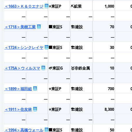
＜1663＞Ｋ＆Ｏエナジ
⭐東証P
⛏️鉱業
1,000
---
---
---
---
---
＜1718＞美樹工業
🏢東証S
🏗️建設
70
---
---
---
---
---
＜1724＞シンクレイヤ
🏢東証S
🏗️建設
30
---
---
---
---
---
＜175A＞ウィルスマ
🌱東証G
🥇非鉄金属
10
---
---
---
---
---
＜1899＞福田組
⭐東証P
🏗️建設
700
---
---
---
---
---
＜1911＞住友林
⭐東証P
🏗️建設
8,300
---
---
---
---
---
＜1994＞高橋ウォール
🏢東証S
🏗️建設
50