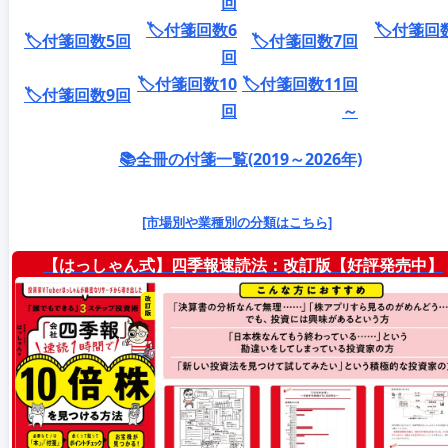
回
🏷️付箋回数6
🏷️付箋回
🏷️付箋回数5回
🏷️付箋回数7回
回
🏷️付箋回数10
🏷️付箋回数11回
🏷️付箋回数9回
回
～
📚全冊の付箋一覧(2019～2026年)
[市場別や業種別の分類はこちら]
【はっしゃん式】四季報速読法：改訂版【好評発売中】