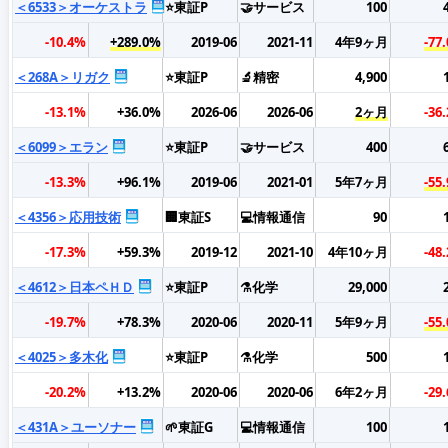
＜6533＞オーケストラ
⭐東証P
🤝サービス
100
-10.4%
+289.0%
2019-06
2021-11
4年9ヶ月
-77
＜268A＞リガク
⭐東証P
🔬精密
4,900
-13.1%
+36.0%
2026-06
2026-06
2ヶ月
-36
＜6099＞エラン
⭐東証P
🤝サービス
400
-13.3%
+96.1%
2019-06
2021-01
5年7ヶ月
-55
＜4356＞応用技術
🏢東証S
💻情報通信
90
-17.3%
+59.3%
2019-12
2021-10
4年10ヶ月
-48
＜4612＞日本ペＨＤ
⭐東証P
⚗️化学
29,000
-19.7%
+78.3%
2020-06
2020-11
5年9ヶ月
-55
＜4025＞多木化
⭐東証P
⚗️化学
500
-20.2%
+13.2%
2020-06
2020-06
6年2ヶ月
-29
＜431A＞ユーソナー
🌱東証G
💻情報通信
100