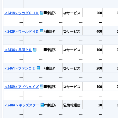
---
---
---
---
---
＜2418＞ツカダＧＨＤ
🏢東証S
🤝サービス
200
---
---
---
---
---
＜2429＞ワールドＨＤ
⭐東証P
🤝サービス
400
---
---
---
---
---
＜2436＞共同ＰＲ
🏢東証S
🤝サービス
100
---
---
---
---
---
＜2461＞ファンコミ
⭐東証P
🤝サービス
200
---
---
---
---
---
＜2489＞アドウェイズ
🏢東証S
🤝サービス
100
---
---
---
---
---
＜248A＞キッズスター
🌱東証G
💻情報通信
20
---
---
---
---
---