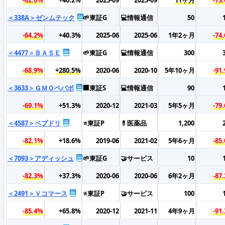
＜338A＞ゼンムテック
🌱東証G
💻情報通信
50
-64.2%
+40.3%
2025-06
2025-06
1年2ヶ月
-74
＜4477＞ＢＡＳＥ
🌱東証G
💻情報通信
300
-68.9%
+280.5%
2020-06
2020-10
5年10ヶ月
-91
＜3633＞ＧＭＯペパボ
🏢東証S
💻情報通信
90
-69.1%
+51.3%
2020-12
2021-03
5年5ヶ月
-79
＜4587＞ペプドリ
⭐東証P
💊医薬品
1,200
-82.1%
+18.6%
2019-06
2021-02
5年6ヶ月
-85
＜7093＞アディッシュ
🌱東証G
🤝サービス
10
-82.3%
+37.3%
2020-06
2020-06
6年2ヶ月
-87
＜2491＞Ｖコマース
⭐東証P
🤝サービス
100
-85.4%
+65.8%
2020-12
2021-11
4年9ヶ月
-91