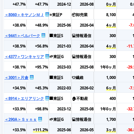
+47.7%
+47.7%
2024-12
2026-08
0ヶ月
0
＜8060＞キヤノンＭＪ
⭐東証P
📦卸売業
8,100
+38.6%
+48.9%
2025-06
2026-04
4ヶ月
-7
＜9441＞ベルパーク
🏢東証S
💻情報通信
300
+38.5%
+56.8%
2021-03
2026-04
4ヶ月
-11
＜4377＞ワンキャリア
🌱東証G
💻情報通信
300
+38.1%
+95.7%
2023-03
2025-08
1年0ヶ月
-29
＜3001＞片倉
🏢東証S
👕繊維
1,000
+34.5%
+45.3%
2022-03
2026-02
6ヶ月
-7
＜8914＞エリアリンク
🏢東証S
🏠不動産
400
+33.9%
+98.8%
2023-12
2025-08
1年0ヶ月
-32
＜290A＞Ｓｙｎｓ
🌱東証G
💻情報通信
1,700
+33.5%
+111.2%
2025-06
2026-05
3ヶ月
-36