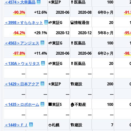
＜4574＞大幸薬品
⭐東証P
💊医薬品
100
-90.3%
+12.6%
2020-06
2020-08
6年0ヶ月
-91
＜3998＞すららネット
🌱東証G
💻情報通信
20
-94.2%
+29.1%
2020-12
2020-12
5年8ヶ月
-95
＜4563＞アンジェス
🌱東証G
💊医薬品
100
-97.8%
+11.4%
2020-06
2020-06
6年2ヶ月
-98
＜130A＞ウェリタス
🌱東証G
💊医薬品
20
---
---
---
---
---
＜1429＞日本アクア
⭐東証P
🏗️建設
200
---
---
---
---
---
＜1435＞ロボホーム
🏢東証S
🏠不動産
100
---
---
---
---
---
＜1449＞ＦＪ
⛄札幌
🏗️建設
7