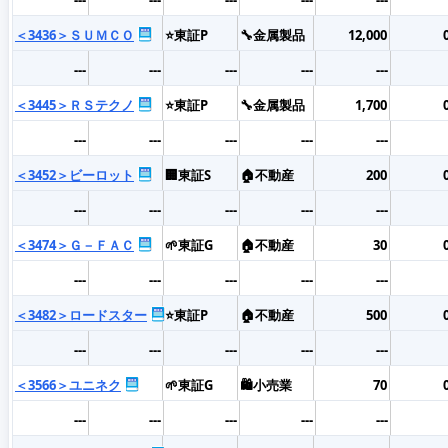
＜3436＞ＳＵＭＣＯ
⭐東証P
🔧金属製品
12,000
---
---
---
---
---
＜3445＞ＲＳテクノ
⭐東証P
🔧金属製品
1,700
---
---
---
---
---
＜3452＞ビーロット
🏢東証S
🏠不動産
200
---
---
---
---
---
＜3474＞Ｇ－ＦＡＣ
🌱東証G
🏠不動産
30
---
---
---
---
---
＜3482＞ロードスター
⭐東証P
🏠不動産
500
---
---
---
---
---
＜3566＞ユニネク
🌱東証G
🛍️小売業
70
---
---
---
---
---