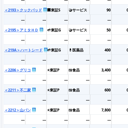
＜2193＞クックパッド
🏢東証S
🤝サービス
90
---
---
---
---
---
＜2195＞アミタＨＤ
🌱東証G
🤝サービス
50
---
---
---
---
---
＜219A＞ハートシード
🌱東証G
💊医薬品
400
---
---
---
---
---
＜2206＞グリコ
⭐東証P
🍱食品
3,400
---
---
---
---
---
＜2211＞不二家
⭐東証P
🍱食品
600
---
---
---
---
---
＜2212＞山パン
⭐東証P
🍱食品
7,800
---
---
---
---
---