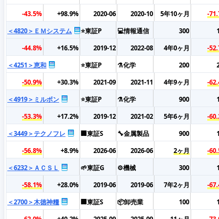
-43.5%
+98.9%
2020-06
2020-10
5年10ヶ月
-71
＜4820＞ＥＭシステム
⭐東証P
💻情報通信
300
-44.8%
+16.5%
2019-12
2022-08
4年0ヶ月
-52
＜4251＞恵和
⭐東証P
⚗️化学
200
-50.9%
+30.3%
2021-09
2021-11
4年9ヶ月
-62
＜4919＞ミルボン
⭐東証P
⚗️化学
900
-53.3%
+17.2%
2019-12
2021-02
5年6ヶ月
-60
＜3449＞テクノフレ
🏢東証S
🔧金属製品
900
-56.8%
+8.9%
2026-06
2026-06
2ヶ月
-60
＜6232＞ＡＣＳＬ
🌱東証G
⚙️機械
300
-58.1%
+28.0%
2019-06
2019-06
7年2ヶ月
-67
＜2700＞木徳神糧
🏢東証S
📦卸売業
100
-62.0%
+40.2%
2025-09
2025-09
11ヶ月
-73