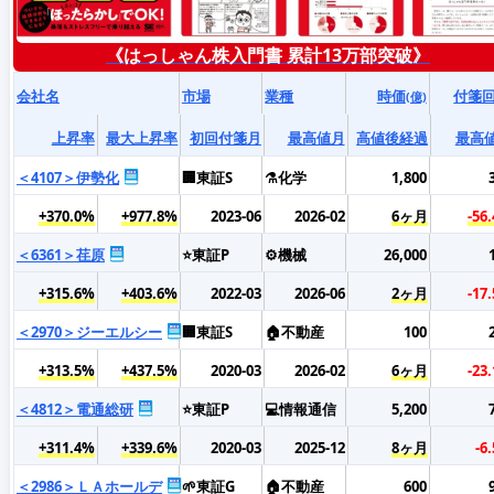
《はっしゃん株入門書 累計13万部突破》
会社名
市場
業種
時価
付箋
(億)
上昇率
最大上昇率
初回付箋月
最高値月
高値後経過
最高
＜4107＞伊勢化
🏢東証S
⚗️化学
1,800
+370.0%
+977.8%
2023-06
2026-02
6ヶ月
-56
＜6361＞荏原
⭐東証P
⚙️機械
26,000
+315.6%
+403.6%
2022-03
2026-06
2ヶ月
-17
＜2970＞ジーエルシー
🏢東証S
🏠不動産
100
+313.5%
+437.5%
2020-03
2026-02
6ヶ月
-23
＜4812＞電通総研
⭐東証P
💻情報通信
5,200
+311.4%
+339.6%
2020-03
2025-12
8ヶ月
-6
＜2986＞ＬＡホールデ
🌱東証G
🏠不動産
600