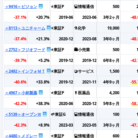
＜9416＞ビジョン
⭐東証P
💻情報通信
500
-37.1%
+20.7%
2019-06
2023-06
3年2ヶ月
-48
＜8113＞ユニチャーム
⭐東証P
⚗️化学
19,000
-37.4%
+21.3%
2020-12
2023-08
3年0ヶ月
-48
＜2752＞フジオフード
⭐東証P
🛍️小売業
500
-39.7%
+5.2%
2019-12
2019-12
6年8ヶ月
-42
＜2492＞インフォＭＴ
⭐東証P
🤝サービス
1,500
-40.6%
+33.8%
2019-12
2021-11
4年9ヶ月
-55
＜4967＞小林製薬
⭐東証P
💊医薬品
4,200
-42.2%
+38.3%
2020-06
2020-12
5年8ヶ月
-58
＜5139＞オープンＷ
🌱東証G
💻情報通信
100
-42.3%
+8.9%
2023-03
2023-05
3年3ヶ月
-47
＜4480＞メドレー
⭐東証P
💻情報通信
600