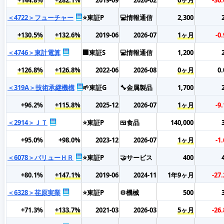
＜4722＞フューチャー
⭐東証P
💻情報通信
2,300
+130.5%
+132.6%
2019-06
2026-07
1ヶ月
-0
＜4746＞東計電算
🏢東証S
💻情報通信
1,200
+126.8%
+126.8%
2022-06
2026-08
0ヶ月
0
＜319A＞技術承継機構
🌱東証G
🔧金属製品
1,700
+96.2%
+115.8%
2025-12
2026-07
1ヶ月
-9
＜2914＞ＪＴ
⭐東証P
🍱食品
140,000
+95.0%
+98.0%
2023-12
2026-07
1ヶ月
-1
＜6078＞バリューＨＲ
⭐東証P
🤝サービス
400
+80.1%
+147.1%
2019-06
2024-11
1年9ヶ月
-27
＜6328＞荏原実業
⭐東証P
⚙️機械
500
+71.3%
+133.7%
2021-03
2026-03
5ヶ月
-26