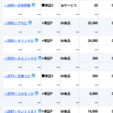
＜2499＞日本和装
🏢東証S
🤝サービス
20
---
---
---
---
---
＜2502＞アサヒ
⭐東証P
🍱食品
25,000
---
---
---
---
---
＜2503＞キリンＨＤ
⭐東証P
🍱食品
24,000
---
---
---
---
---
＜2533＞オエノンＨＤ
⭐東証P
🍱食品
200
---
---
---
---
---
＜2573＞北海コカ
🏢東証S
🍱食品
500
---
---
---
---
---
＜2579＞コカＢＪＨ
⭐東証P
🍱食品
6,800
---
---
---
---
---
＜2587＞サントリＢＦ
⭐東証P
🍱食品
14,000