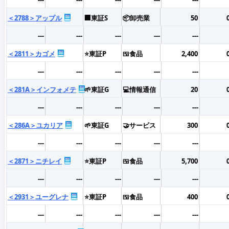
＜2788＞アップル
🏢東証S
📦卸売業
50
---
---
---
---
---
＜2811＞カゴメ
⭐東証P
🍱食品
2,400
---
---
---
---
---
＜281A＞インフォメテ
🌱東証G
💻情報通信
20
---
---
---
---
---
＜286A＞ユカリア
🌱東証G
🤝サービス
300
---
---
---
---
---
＜2871＞ニチレイ
⭐東証P
🍱食品
5,700
---
---
---
---
---
＜2931＞ユーグレナ
⭐東証P
🍱食品
400
---
---
---
---
---