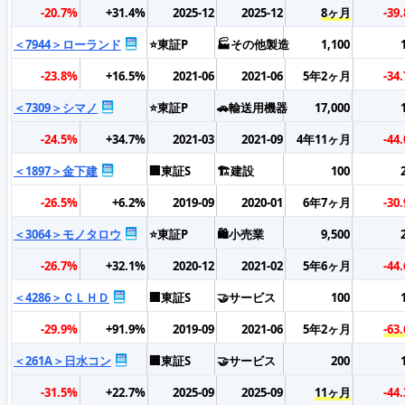
-20.7%
+31.4%
2025-12
2025-12
8ヶ月
-39
＜7944＞ローランド
⭐東証P
🏭その他製造
1,100
-23.8%
+16.5%
2021-06
2021-06
5年2ヶ月
-34
＜7309＞シマノ
⭐東証P
🚗輸送用機器
17,000
-24.5%
+34.7%
2021-03
2021-09
4年11ヶ月
-44
＜1897＞金下建
🏢東証S
🏗️建設
100
-26.5%
+6.2%
2019-09
2020-01
6年7ヶ月
-30
＜3064＞モノタロウ
⭐東証P
🛍️小売業
9,500
-26.7%
+32.1%
2020-12
2021-02
5年6ヶ月
-44
＜4286＞ＣＬＨＤ
🏢東証S
🤝サービス
100
-29.9%
+91.9%
2019-09
2021-06
5年2ヶ月
-63
＜261A＞日水コン
🏢東証S
🤝サービス
200
-31.5%
+22.7%
2025-09
2025-09
11ヶ月
-44