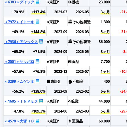
＜6383＞ダイフク
⭐東証P
⚙️機械
23,000
+70.9%
+117.4%
2021-03
2026-05
3ヶ月
-21
＜7972＞イトーキ
⭐東証P
🏭その他製造
1,300
+69.1%
+144.8%
2023-09
2026-03
5ヶ月
-31
＜7936＞アシックス
⭐東証P
🏭その他製造
36,000
+65.8%
+71.5%
2024-09
2026-05
3ヶ月
-3
＜2501＞サッポロ
⭐東証P
🍱食品
7,700
+57.6%
+76.8%
2023-12
2026-07
1ヶ月
-10
＜3299＞ムゲンＥ
🏢東証S
🏠不動産
400
+56.2%
+138.0%
2023-09
2026-02
6ヶ月
-34
＜1605＞ＩＮＰＥＸ
⭐東証P
⛏️鉱業
44,000
+47.8%
+109.3%
2024-06
2026-03
5ヶ月
-29
＜4578＞大塚ＨＤ
⭐東証P
💊医薬品
68,000