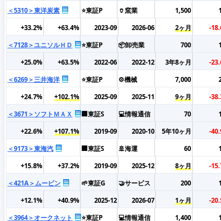
＜5310＞東洋炭素
⭐東証P
🏺窯業
1,500
+33.2%
+63.4%
2023-09
2026-06
2ヶ月
-18
＜7128＞ユニソルＨＤ
⭐東証P
📦卸売業
700
+25.0%
+63.5%
2022-06
2022-12
3年8ヶ月
-23
＜6269＞三井海洋
⭐東証P
⚙️機械
7,000
+24.7%
+102.1%
2025-09
2025-11
9ヶ月
-38
＜3671＞ソフトＭＡＸ
🏢東証S
💻情報通信
70
+22.6%
+107.1%
2019-09
2020-10
5年10ヶ月
-40
＜9173＞東海汽
🏢東証S
🚢海運
60
+15.8%
+37.2%
2019-09
2025-12
8ヶ月
-15
＜421A＞ムービン
🌱東証G
🤝サービス
200
+12.1%
+40.9%
2025-12
2026-07
1ヶ月
-20
＜3964＞オークネット
⭐東証P
💻情報通信
1,400