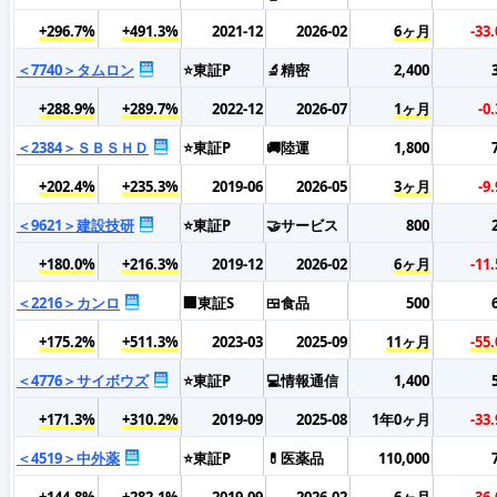
+296.7%
+491.3%
2021-12
2026-02
6ヶ月
-33
＜7740＞タムロン
⭐東証P
🔬精密
2,400
+288.9%
+289.7%
2022-12
2026-07
1ヶ月
-0
＜2384＞ＳＢＳＨＤ
⭐東証P
🚚陸運
1,800
+202.4%
+235.3%
2019-06
2026-05
3ヶ月
-9
＜9621＞建設技研
⭐東証P
🤝サービス
800
+180.0%
+216.3%
2019-12
2026-02
6ヶ月
-11
＜2216＞カンロ
🏢東証S
🍱食品
500
+175.2%
+511.3%
2023-03
2025-09
11ヶ月
-55
＜4776＞サイボウズ
⭐東証P
💻情報通信
1,400
+171.3%
+310.2%
2019-09
2025-08
1年0ヶ月
-33
＜4519＞中外薬
⭐東証P
💊医薬品
110,000
+144.8%
+282.1%
2019-09
2026-02
6ヶ月
-36