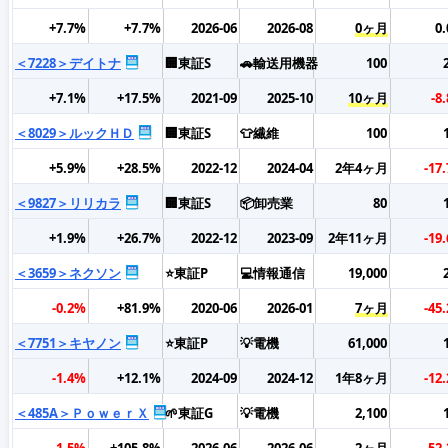
+7.7%
+7.7%
2026-06
2026-08
0ヶ月
0
＜7228＞デイトナ
🏢東証S
🚗輸送用機器
100
+7.1%
+17.5%
2021-09
2025-10
10ヶ月
-8
＜8029＞ルックＨＤ
🏢東証S
👕繊維
100
+5.9%
+28.5%
2022-12
2024-04
2年4ヶ月
-17
＜9827＞リリカラ
🏢東証S
📦卸売業
80
+1.9%
+26.7%
2022-12
2023-09
2年11ヶ月
-19
＜3659＞ネクソン
⭐東証P
💻情報通信
19,000
-0.2%
+81.9%
2020-06
2026-01
7ヶ月
-45
＜7751＞キヤノン
⭐東証P
💡電機
61,000
-1.4%
+12.1%
2024-09
2024-12
1年8ヶ月
-12
＜485A＞ＰｏｗｅｒＸ
🌱東証G
💡電機
2,100
-1.5%
+105.8%
2026-06
2026-06
2ヶ月
-52