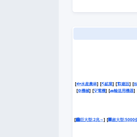
[
🐟水産農林
] [
⛏️鉱業
] [
🏗️建設
] [

[
⚙️機械
] [
💡電機
] [
🚗輸送用機器
] 
[
🏙️巨大型:2兆～
] [
🏢超大型:5000