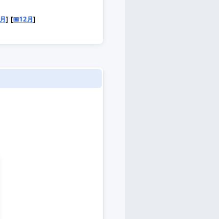
1月
] [
📅12月
]