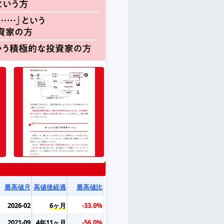
最高値月
高値後経過
最高値比
2026-02
6ヶ月
-33.0%
2021-09
4年11ヶ月
-56.0%