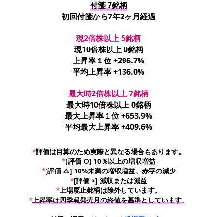
付箋 7銘柄
初回付箋から7年2ヶ月経過
現2倍株以上 5銘柄
現10倍株以上 0銘柄
上昇率１位 +296.7%
平均上昇率 +136.0%
最大時2倍株以上 7銘柄
最大時10倍株以上 0銘柄
最大上昇率１位 +653.9%
平均最大上昇率 +409.6%
*
評価は目算のため実際と異なる場合もあります。
*
[評価 ○] 10％以上の増収増益
*
[評価 △] 10%未満の増収増益、赤字の減少
*
[評価 ×] 減収または減益
*
上場廃止銘柄は除外しています。
*
上昇率は四季報発売月の終値を基準としています
。