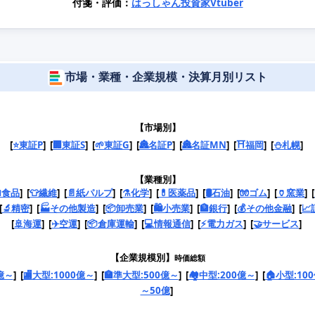
付箋・評価：
はっしゃん投資家Vtuber
市場・業種・企業規模・決算月別リスト
【市場別】
[
⭐東証P
] [
🏢東証S
] [
🌱東証G
] [
🏯名証P
] [
🏯名証MN
] [
⛩️福岡
] [
⛄札幌
]
【業種別】
食品
] [
👕繊維
] [
📄紙パルプ
] [
⚗️化学
] [
💊医薬品
] [
🛢️石油
] [
🧤ゴム
] [
🏺窯業
] [
[
🔬精密
] [
🏭その他製造
] [
📦卸売業
] [
🛍️小売業
] [
🏦銀行
] [
💰その他金融
] [
📈
[
🚢海運
] [
✈️空運
] [
📦倉庫運輸
] [
💻情報通信
] [
⚡電力ガス
] [
🤝サービス
]
【企業規模別】
時価総額
億～
] [
🏬大型:1000億～
] [
🏣準大型:500億～
] [
🏘️中型:200億～
] [
🏠小型:10
～50億
]