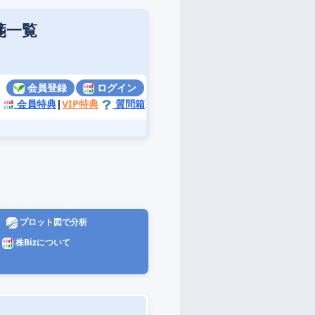
箋一覧
会員登録
ログイン
会員特典
|
VIP特典
質問箱
プロット図で分析
株Bizについて