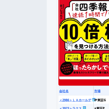
会社名
市場
＜2986＞ＬＡホールデ
🌱東証G
＜3923＞ラクス
⭐東証P