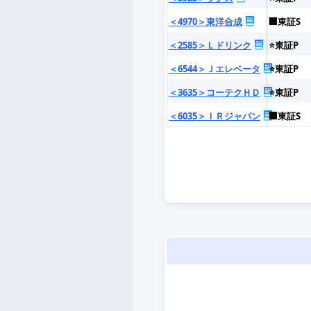
＜4970＞東洋合成
🏢東証S
＜2585＞Ｌドリンク
⭐東証P
＜6544＞Ｊエレベータ
⭐東証P
＜3635＞コーテクＨＤ
⭐東証P
＜6035＞ＩＲジャパン
🏢東証S