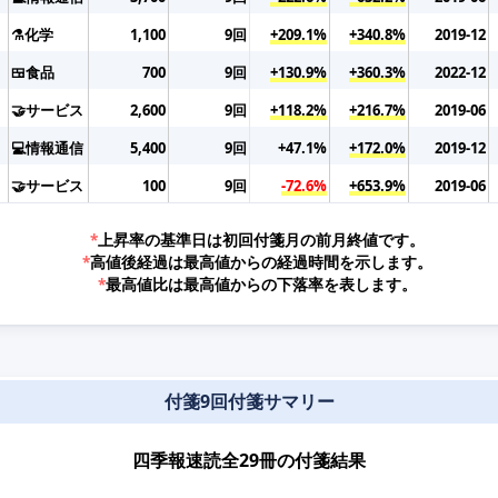
⚗️化学
1,100
9回
+209.1%
+340.8%
2019-12
🍱食品
700
9回
+130.9%
+360.3%
2022-12
🤝サービス
2,600
9回
+118.2%
+216.7%
2019-06
💻情報通信
5,400
9回
+47.1%
+172.0%
2019-12
🤝サービス
100
9回
-72.6%
+653.9%
2019-06
*
上昇率の基準日は初回付箋月の前月終値です。
*
高値後経過は最高値からの経過時間を示します。
*
最高値比は最高値からの下落率を表します。
付箋9回付箋サマリー
四季報速読全29冊の付箋結果