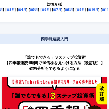
【決算月別】
2月
] [
📅3月
] [
📅4月
] [
📅5月
] [
📅6月
] [
📅7月
] [
📅8月
] [
📅9月
] [
📅10月
] [
📅1
四季報速読入門
「誰でもできる」３ステップ投資術
【四季報速読1時間で10倍株を見つける方法［改訂版］】
銘柄分析もできるようになる