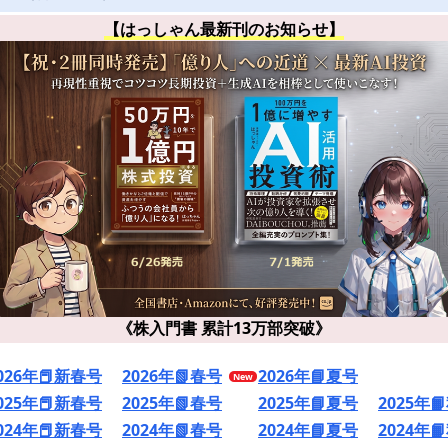
【はっしゃん最新刊のお知らせ】
《株入門書 累計13万部突破》
026年📕新春号
2026年📗春号
2026年📘夏号
025年📕新春号
2025年📗春号
2025年📘夏号
2025年
024年📕新春号
2024年📗春号
2024年📘夏号
2024年