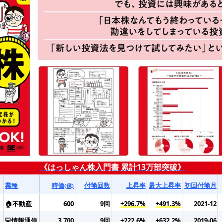
《はっしゃん株入門書 累計13万部突破》
業種
時価
付箋回数
上昇率
最大上昇率
初回付箋月
(億)
🏠不動産
600
9回
+296.7%
+491.3%
2021-12
💻情報通信
3,700
9回
+222.6%
+632.2%
2019-06