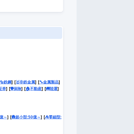
🔩鉄鋼
] [
🥇非鉄金属
] [
🔧金属製品
]
証券
] [
🛡️保険
] [
🏠不動産
] [
🚚陸運
]
0億～
] [
🛖超小型:50億～
] [
⛺️零細型: