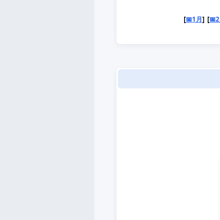
[
📅1月
] [
📅