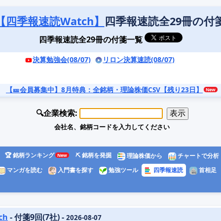
【四季報速読Watch】
四季報速読全29冊の付
四季報速読全29冊の付箋一覧
決算勉強会(08/07)
リロン決算速読(08/07)
【🎫会員募集中】8月特典
：全銘柄・理論株価CSV【残り23日】
🔍企業検索:
会社名、銘柄コードを入力してください
🏆 銘柄ランキング
⛏️ 銘柄を発掘
理論株価から
チャートで分析
マンガを読む
入門書を探す
勉強ツール
四季報速読
首相足
ch
- 付箋9回(7社) -
2026-08-07