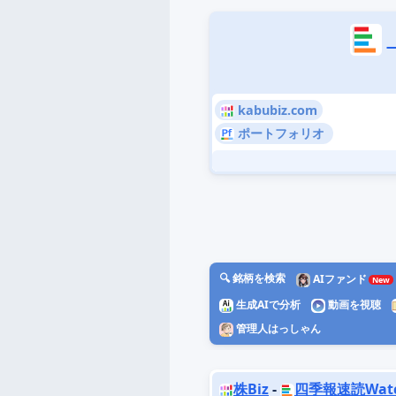
kabubiz.com
ポートフォリオ
🔍 銘柄を検索
AIファンド
生成AIで分析
動画を視聴
管理人はっしゃん
株Biz
-
四季報速読Wat