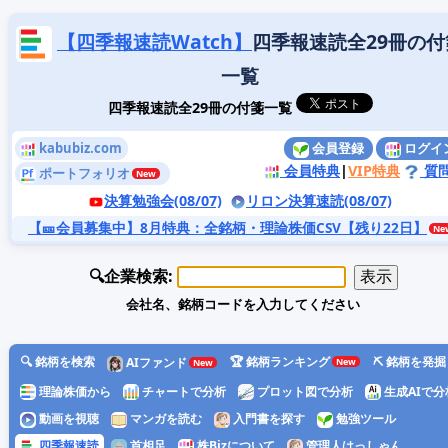
【四季報速読Watch】
四季報速読全29冊の付
一覧
四季報速読全29冊の付箋一覧
kabubiz.com
会員登録
ログイ
会員特典
|
VIP特典
質
ポートフォリオ
決算勉強会(08/07)
リロン決算速読(08/07)
【🎫会員募集中】8月特典
：全銘柄・理論株価CSV【残り22日】
🔍企業検索:
会社名、銘柄コードを入力してください
🔍 銘柄を検索
🏆 銘柄ランキング
⛏️ 銘柄を発掘
AIファンド
理論株価から
チャートで分析
プロット図で分析
生成AIで分
動画を視聴
マンガを読む
入門書を探す
勉強ツール
四季報速読
首相足
株Bizについて
管理人はっしゃん