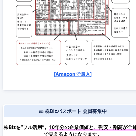
[Amazonで購入]
🎫 株Bizパスポート 会員募集中
株Bizを“フル活用”。
10年分の企業価値と、割安・割高が全
で見える
ようになります。