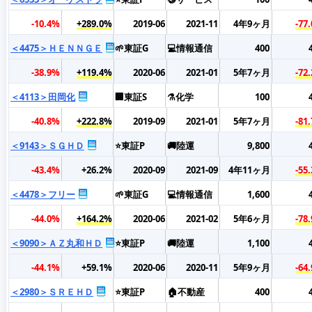
-10.4%
+289.0%
2019-06
2021-11
4年9ヶ月
-77
＜4475＞ＨＥＮＮＧＥ
🌱東証G
💻情報通信
400
-38.9%
+119.4%
2020-06
2021-01
5年7ヶ月
-72
＜4113＞田岡化
🏢東証S
⚗️化学
100
-40.8%
+222.8%
2019-09
2021-01
5年7ヶ月
-81
＜9143＞ＳＧＨＤ
⭐東証P
🚚陸運
9,800
-43.4%
+26.2%
2020-09
2021-09
4年11ヶ月
-55
＜4478＞フリー
🌱東証G
💻情報通信
1,600
-44.0%
+164.2%
2020-06
2021-02
5年6ヶ月
-78
＜9090＞ＡＺ丸和ＨＤ
⭐東証P
🚚陸運
1,100
-44.1%
+59.1%
2020-06
2020-11
5年9ヶ月
-64
＜2980＞ＳＲＥＨＤ
⭐東証P
🏠不動産
400