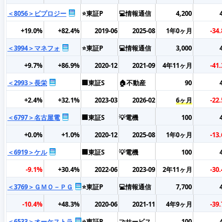
＜8056＞ビプロジー
⭐東証P
💻情報通信
4,200
+19.0%
+82.4%
2019-06
2025-08
1年0ヶ月
-34
＜3994＞マネフォ
⭐東証P
💻情報通信
3,000
+9.7%
+86.9%
2020-12
2021-09
4年11ヶ月
-41
＜2993＞長栄
🏢東証S
🏠不動産
90
+2.4%
+32.1%
2023-03
2026-02
6ヶ月
-22
＜6797＞名古屋電
🏢東証S
💡電機
100
+0.0%
+1.0%
2020-12
2025-08
1年0ヶ月
-13
＜6919＞ケル
🏢東証S
💡電機
100
-9.1%
+30.4%
2022-06
2023-09
2年11ヶ月
-30
＜3769＞ＧＭＯ－ＰＧ
⭐東証P
💻情報通信
7,700
-10.4%
+48.3%
2020-06
2021-11
4年9ヶ月
-39
＜6533＞オーケストラ
⭐東証P
🤝サービス
100