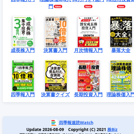
門
成長株入門
決算書入門
月次情報入門
暴落大全
四季報入門
決算書クイズ
長期投資入門
理論株価入
四季報速読Watch
Update 2026-08-09 Copyright (C) 2021
株Biz