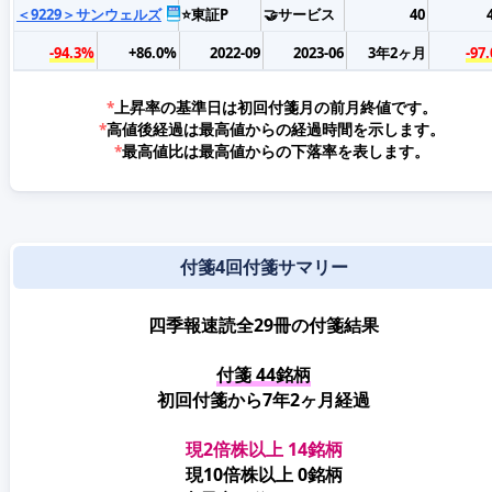
＜9229＞サンウェルズ
⭐東証P
🤝サービス
40
-94.3%
+86.0%
2022-09
2023-06
3年2ヶ月
-97
*
上昇率の基準日は初回付箋月の前月終値です。
*
高値後経過は最高値からの経過時間を示します。
*
最高値比は最高値からの下落率を表します。
付箋4回付箋サマリー
四季報速読全29冊の付箋結果
付箋 44銘柄
初回付箋から7年2ヶ月経過
現2倍株以上 14銘柄
現10倍株以上 0銘柄