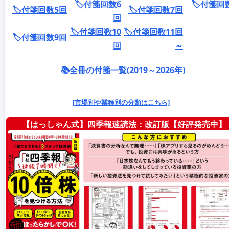
🏷️付箋回数6
🏷️付箋回
🏷️付箋回数5回
🏷️付箋回数7回
回
🏷️付箋回数10
🏷️付箋回数11回
🏷️付箋回数9回
回
～
📚全冊の付箋一覧(2019～2026年)
[市場別や業種別の分類はこちら]
【はっしゃん式】四季報速読法：改訂版【好評発売中】