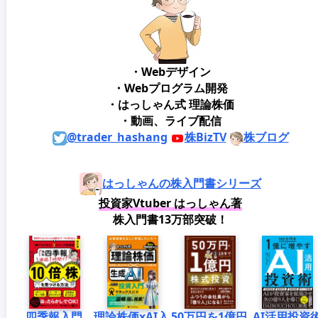
・Webデザイン
・Webプログラム開発
・はっしゃん式 理論株価
・動画、ライブ配信
@trader_hashang
株BizTV
株ブログ
はっしゃんの株入門書シリーズ
投資家Vtuber はっしゃん著
株入門書13万部突破！
四季報入門
理論株価xAI入
50万円を1億円
AI活用投資