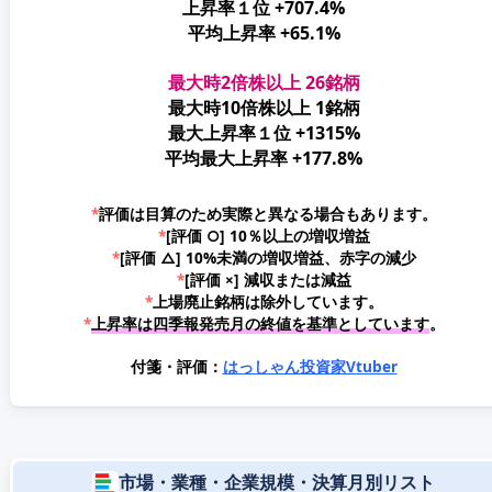
上昇率１位 +707.4%
平均上昇率 +65.1%
最大時2倍株以上 26銘柄
最大時10倍株以上 1銘柄
最大上昇率１位 +1315%
平均最大上昇率 +177.8%
*
評価は目算のため実際と異なる場合もあります。
*
[評価 ○] 10％以上の増収増益
*
[評価 △] 10%未満の増収増益、赤字の減少
*
[評価 ×] 減収または減益
*
上場廃止銘柄は除外しています。
*
上昇率は四季報発売月の終値を基準としています
。
付箋・評価：
はっしゃん投資家Vtuber
市場・業種・企業規模・決算月別リスト