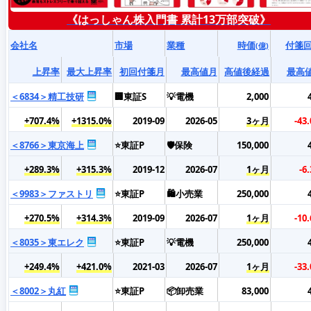
《はっしゃん株入門書 累計13万部突破》
会社名
市場
業種
時価
付箋
(億)
上昇率
最大上昇率
初回付箋月
最高値月
高値後経過
最高
＜6834＞精工技研
🏢東証S
💡電機
2,000
+707.4%
+1315.0%
2019-09
2026-05
3ヶ月
-43
＜8766＞東京海上
⭐東証P
🛡️保険
150,000
+289.3%
+315.3%
2019-12
2026-07
1ヶ月
-6
＜9983＞ファストリ
⭐東証P
🛍️小売業
250,000
+270.5%
+314.3%
2019-09
2026-07
1ヶ月
-10
＜8035＞東エレク
⭐東証P
💡電機
250,000
+249.4%
+421.0%
2021-03
2026-07
1ヶ月
-33
＜8002＞丸紅
⭐東証P
📦卸売業
83,000