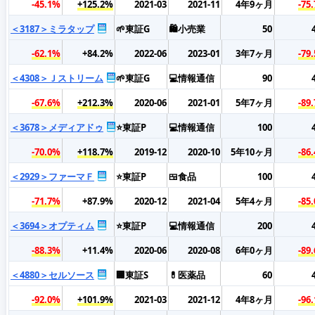
-45.1%
+125.2%
2021-03
2021-11
4年9ヶ月
-75
＜3187＞ミラタップ
🌱東証G
🛍️小売業
50
-62.1%
+84.2%
2022-06
2023-01
3年7ヶ月
-79
＜4308＞Ｊストリーム
🌱東証G
💻情報通信
90
-67.6%
+212.3%
2020-06
2021-01
5年7ヶ月
-89
＜3678＞メディアドゥ
⭐東証P
💻情報通信
100
-70.0%
+118.7%
2019-12
2020-10
5年10ヶ月
-86
＜2929＞ファーマＦ
⭐東証P
🍱食品
100
-71.7%
+87.9%
2020-12
2021-04
5年4ヶ月
-85
＜3694＞オプティム
⭐東証P
💻情報通信
200
-88.3%
+11.4%
2020-06
2020-08
6年0ヶ月
-89
＜4880＞セルソース
🏢東証S
💊医薬品
60
-92.0%
+101.9%
2021-03
2021-12
4年8ヶ月
-96