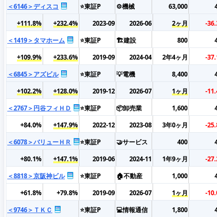
＜6146＞ディスコ
⭐東証P
⚙️機械
63,000
+111.8%
+232.4%
2023-09
2026-06
2ヶ月
-36
＜1419＞タマホーム
⭐東証P
🏗️建設
800
+109.9%
+233.6%
2019-09
2024-04
2年4ヶ月
-37
＜6845＞アズビル
⭐東証P
💡電機
8,400
+102.2%
+128.0%
2019-12
2026-07
1ヶ月
-11
＜2767＞円谷フィＨＤ
⭐東証P
📦卸売業
1,600
+84.0%
+147.9%
2022-12
2023-08
3年0ヶ月
-25
＜6078＞バリューＨＲ
⭐東証P
🤝サービス
400
+80.1%
+147.1%
2019-06
2024-11
1年9ヶ月
-27
＜8818＞京阪神ビル
⭐東証P
🏠不動産
1,000
+61.8%
+79.8%
2019-09
2026-07
1ヶ月
-10
＜9746＞ＴＫＣ
⭐東証P
💻情報通信
1,800