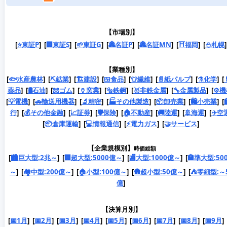
【市場別】
[
⭐東証P
] [
🏢東証S
] [
🌱東証G
] [
🏯名証P
] [
🏯名証MN
] [
⛩️福岡
] [
⛄札幌
【業種別】
[
🐟水産農林
] [
⛏️鉱業
] [
🏗️建設
] [
🍱食品
] [
👕繊維
] [
📄紙パルプ
] [
⚗️化学
] [
薬品
] [
🛢️石油
] [
🧤ゴム
] [
🏺窯業
] [
🔩鉄鋼
] [
🥇非鉄金属
] [
🔧金属製品
] [
⚙️
[
💡電機
] [
🚗輸送用機器
] [
🔬精密
] [
🏭その他製造
] [
📦卸売業
] [
🛍️小売業
] [
行
] [
💰その他金融
] [
📈証券
] [
🛡️保険
] [
🏠不動産
] [
🚚陸運
] [
🚢海運
] [
✈️空
[
📦倉庫運輸
] [
💻情報通信
] [
⚡電力ガス
] [
🤝サービス
]
【企業規模別】
時価総額
[
🏙️巨大型:2兆～
] [
🏢超大型:5000億～
] [
🏬大型:1000億～
] [
🏣準大型:50
～
] [
🏘️中型:200億～
] [
🏠小型:100億～
] [
🛖超小型:50億～
] [
⛺️零細型:～
億
]
【決算月別】
[
📅1月
] [
📅2月
] [
📅3月
] [
📅4月
] [
📅5月
] [
📅6月
] [
📅7月
] [
📅8月
] [
📅9月
] 