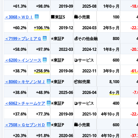
+61.3%
+98.0%
2019-09
2025-08
1年0ヶ月
-18
＜3068＞ＷＤＩ
🏢東証S
🛍️小売業
100
+60.2%
+106.1%
2019-12
2024-03
2年5ヶ月
-22
＜7199＞プレミアＧ
⭐東証P
💰その他金融
800
+58.0%
+97.9%
2022-03
2024-12
1年8ヶ月
-20
＜6200＞インソース
⭐東証P
🤝サービス
600
+38.7%
+258.9%
2019-06
2022-11
3年9ヶ月
-61
＜8060＞キヤノンＭＪ
⭐東証P
📦卸売業
8,100
+38.6%
+48.9%
2025-06
2026-04
4ヶ月
-7
＜6062＞チャームケア
⭐東証P
🤝サービス
400
+37.6%
+77.3%
2019-09
2021-10
4年10ヶ月
-22
＜7508＞ＧセブンＨＤ
⭐東証P
🛍️小売業
600
+20.3%
+91.8%
2020-06
2021-10
4年10ヶ月
-37