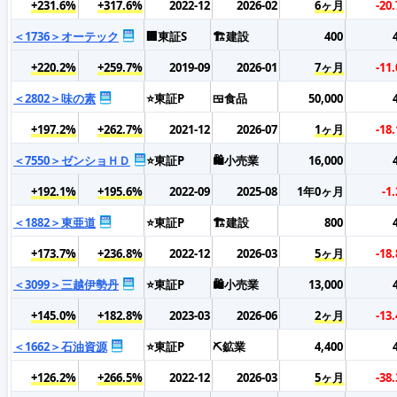
+231.6%
+317.6%
2022-12
2026-02
6ヶ月
-20
＜1736＞オーテック
🏢東証S
🏗️建設
400
+220.2%
+259.7%
2019-09
2026-01
7ヶ月
-11
＜2802＞味の素
⭐東証P
🍱食品
50,000
+197.2%
+262.7%
2021-12
2026-07
1ヶ月
-18
＜7550＞ゼンショＨＤ
⭐東証P
🛍️小売業
16,000
+192.1%
+195.6%
2022-09
2025-08
1年0ヶ月
-1
＜1882＞東亜道
⭐東証P
🏗️建設
800
+173.7%
+236.8%
2022-12
2026-03
5ヶ月
-18
＜3099＞三越伊勢丹
⭐東証P
🛍️小売業
13,000
+145.0%
+182.8%
2023-03
2026-06
2ヶ月
-13
＜1662＞石油資源
⭐東証P
⛏️鉱業
4,400
+126.2%
+266.5%
2022-12
2026-03
5ヶ月
-38