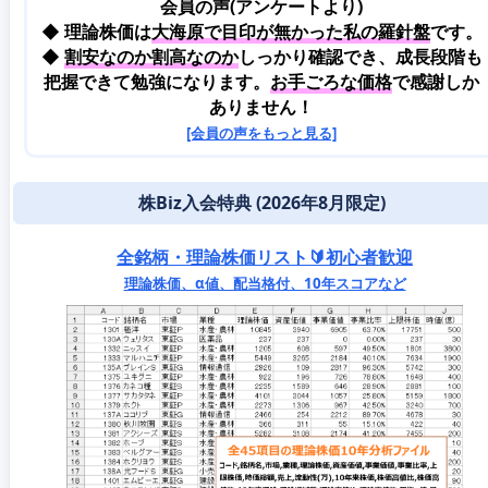
会員の声(アンケートより)
◆ 理論株価は
大海原で目印が無かった私の羅針盤
です。
◆
割安なのか割高なのか
しっかり確認でき、成長段階も
把握できて勉強になります。
お手ごろな価格
で感謝しか
ありません！
[会員の声をもっと見る]
株Biz入会特典 (2026年8月限定)
全銘柄・理論株価リスト🔰初心者歓迎
理論株価、α値、配当格付、10年スコアなど