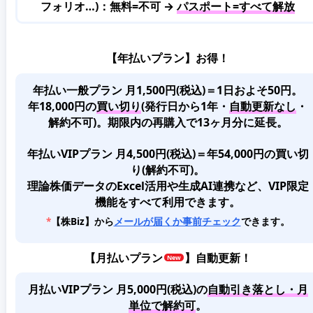
フォリオ…)：無料=不可 →
パスポート=すべて解放
【年払いプラン】お得！
年払い一般プラン 月1,500円(税込)＝1日およそ50円。
年18,000円の
買い切り
(発行日から1年・
自動更新なし
・
解約不可)。期限内の再購入で13ヶ月分に延長。
年払いVIPプラン 月4,500円(税込)＝年54,000円の買い切
り(解約不可)。
理論株価データのExcel活用や生成AI連携など、VIP限定
機能をすべて利用できます。
*
【株Biz】から
メールが届くか事前チェック
できます。
【
月払いプラン
】自動更新！
月払いVIPプラン 月5,000円(税込)
の
自動引き落とし・月
単位で解約可
。