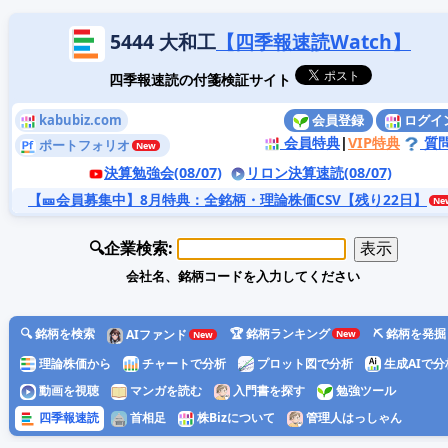
5444 大和工
【四季報速読Watch】
四季報速読の付箋検証サイト
kabubiz.com
会員登録
ログイ
会員特典
|
VIP特典
質
ポートフォリオ
決算勉強会(08/07)
リロン決算速読(08/07)
【🎫会員募集中】8月特典
：全銘柄・理論株価CSV【残り22日】
🔍企業検索:
会社名、銘柄コードを入力してください
🔍 銘柄を検索
🏆 銘柄ランキング
⛏️ 銘柄を発掘
AIファンド
理論株価から
チャートで分析
プロット図で分析
生成AIで分
動画を視聴
マンガを読む
入門書を探す
勉強ツール
四季報速読
首相足
株Bizについて
管理人はっしゃん