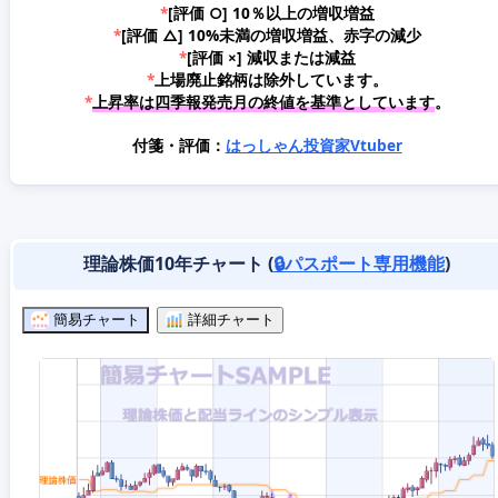
*
[評価 ○] 10％以上の増収増益
*
[評価 △] 10%未満の増収増益、赤字の減少
*
[評価 ×] 減収または減益
*
上場廃止銘柄は除外しています。
*
上昇率は四季報発売月の終値を基準としています
。
付箋・評価：
はっしゃん投資家Vtuber
理論株価10年チャート (
🔒パスポート専用機能
)
簡易チャート
詳細チャート