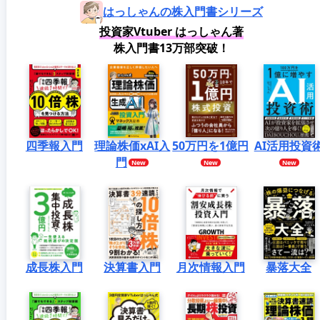
はっしゃんの株入門書シリーズ
投資家Vtuber はっしゃん著
株入門書13万部突破！
四季報入門
理論株価xAI入
50万円を1億円
AI活用投資
門
成長株入門
決算書入門
月次情報入門
暴落大全