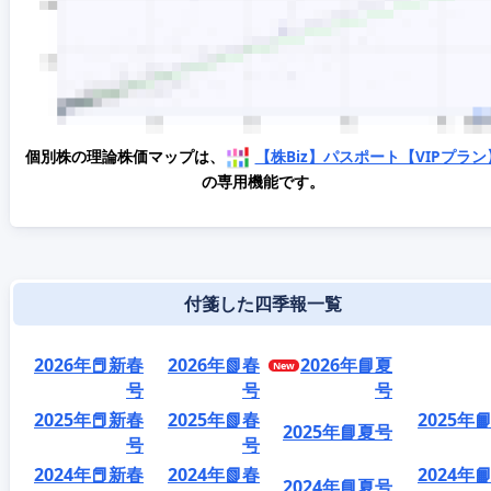
個別株の理論株価マップは、
【株Biz】パスポート【VIPプラン
の専用機能です。
付箋した四季報一覧
2026年📕新春
2026年📗春
2026年📘夏
号
号
号
2025年📕新春
2025年📗春
2025年
2025年📘夏号
号
号
2024年📕新春
2024年📗春
2024年
2024年📘夏号