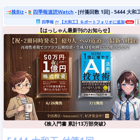
株Biz
-
四季報速読Watch
- [付箋回数 1回] - 5444 大和
四季報
【大和工】をポートフォリオに追加
【はっしゃん最新刊のお知らせ】
《株入門書 累計13万部突破》