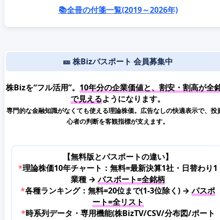
📚全冊の付箋一覧(2019～2026年)
🎫 株Bizパスポート 会員募集中
株Bizを“フル活用”。
10年分の企業価値と、割安・割高が全
で見える
ようになります。
専門的な金融知識がなくても使える理論株価。広告なしの快適表示で、投
心者の判断を客観指標が支えます。
【無料版とパスポートの違い】
*
理論株価10年チャート：無料=最新決算1社・日替わり1
業種 →
パスポート=全銘柄
*
各種ランキング：無料=20位まで(1-3位除く) →
パスポ
ート=全リスト
*
時系列データ・専用機能(株BizTV/CSV/分布図/ポート