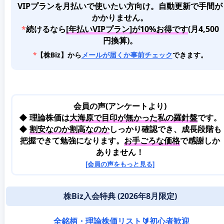
VIPプランを月払いで使いたい方向け。自動更新で手間が
かかりません。
*
続けるなら
[年払いVIPプラン]が10%お得です
(月4,500
円換算)。
*
【株Biz】から
メールが届くか事前チェック
できます。
会員の声(アンケートより)
◆ 理論株価は
大海原で目印が無かった私の羅針盤
です。
◆
割安なのか割高なのか
しっかり確認でき、成長段階も
把握できて勉強になります。
お手ごろな価格
で感謝しか
ありません！
[会員の声をもっと見る]
株Biz入会特典 (2026年8月限定)
全銘柄・理論株価リスト🔰初心者歓迎