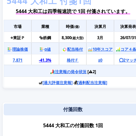
5444 大和工は四季報速読で 1回 付箋されています。
市場
業種
時価
決算月
決算発表
(億)
⭐東証Ｐ
🔩鉄鋼
8,300
3月
26/07/31
(超大型)
理論株価
α値
配当格付
10年スコア
コア４
7,871
-41.3%
格付Ｆ
±0
⭕️2マッ
注意報の発令状況
[⚠️2]
🎢
[過大評価注意報]
💰
[過剰配当注意報]
付箋回数
5444 大和工の付箋回数 1回