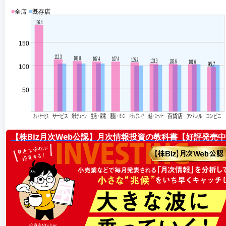
【株Biz月次Web公認】月次情報投資の教科書【好評発売