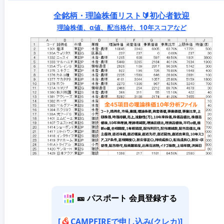
全銘柄・理論株価リスト🔰初心者歓迎
理論株価、α値、配当格付、10年スコアなど
🎫 パスポート 会員登録する
[
CAMPFIREで申し込み(クレカ)]