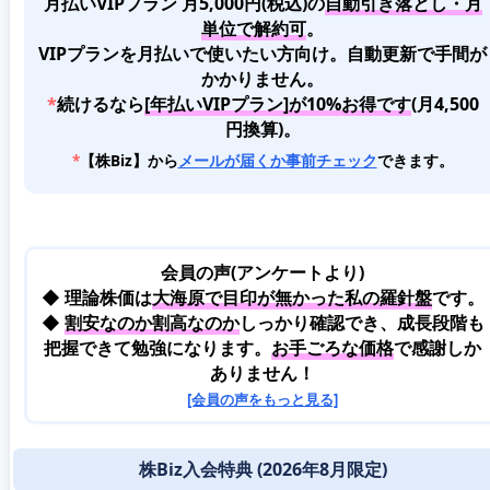
月払いVIPプラン 月5,000円(税込)
の
自動引き落とし・月
単位で解約可
。
VIPプランを月払いで使いたい方向け。自動更新で手間が
かかりません。
*
続けるなら
[年払いVIPプラン]が10%お得です
(月4,500
円換算)。
*
【株Biz】から
メールが届くか事前チェック
できます。
会員の声(アンケートより)
◆ 理論株価は
大海原で目印が無かった私の羅針盤
です。
◆
割安なのか割高なのか
しっかり確認でき、成長段階も
把握できて勉強になります。
お手ごろな価格
で感謝しか
ありません！
[会員の声をもっと見る]
株Biz入会特典 (2026年8月限定)