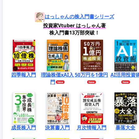
はっしゃんの株入門書シリーズ
投資家Vtuber はっしゃん著
株入門書13万部突破！
四季報入門
理論株価xAI入
50万円を1億円
AI活用投資
門
成長株入門
決算書入門
月次情報入門
暴落大全