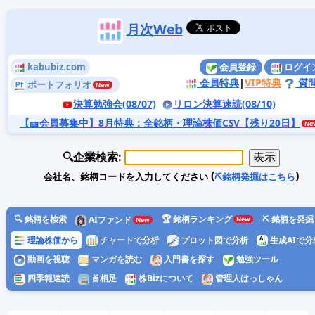
月次Web
kabubiz.com
会員登録
ログイ
会員特典
|
VIP特典
質
ポートフォリオ
決算勉強会(08/07)
リロン決算速読(08/10)
【🎫会員募集中】8月特典
：全銘柄・理論株価CSV【残り20日】
🔍企業検索:
(
)
会社名、銘柄コードを入力してください
⛏️銘柄発掘はこちら
🔍 銘柄を検索
🏆 銘柄ランキング
⛏️ 銘柄を発掘
AIファンド
理論株価から
チャートで分析
プロット図で分析
生成AIで分
動画を視聴
マンガを読む
入門書を探す
勉強ツール
四季報速読
首相足
株Bizについて
管理人はっしゃん