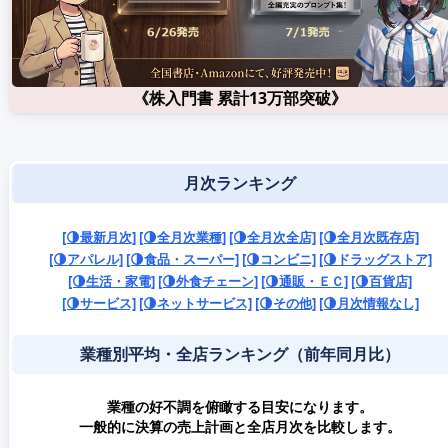
《株入門書 累計13万部突破》
月次ランキング
[🌗最新月次]
[🌗全月次業種]
[🌗全月次全店]
[🌗全月次既存店]
[🌗アパレル]
[🌗食品・スーパー]
[🌗コンビニ]
[🌗ドラッグストア]
[🌗生活・家電]
[🌗外食チェーン]
[🌗通販・ＥＣ]
[🌗百貨店]
[🌗サービス]
[🌗ネットサービス]
[🌗その他]
[🌗月次情報なし]
業種別平均・全店ランキング（前年同月比）
業種の好不調を俯瞰する目安になります。
一般的に決算の売上計画と全店月次を比較します。