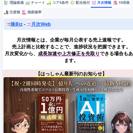
理論株価
チャート
コア4条件
配当格付
月次情報
10倍株
注意報
倒産確率
株Biz
-
月次Web
月次情報とは、企業が毎月公表する売上速報です。
売上計画と比較することで、進捗状況を把握できます。
月次変化から、
成長加速や上方修正を先取り
できる場合もあ
ます。
【はっしゃん最新刊のお知らせ】