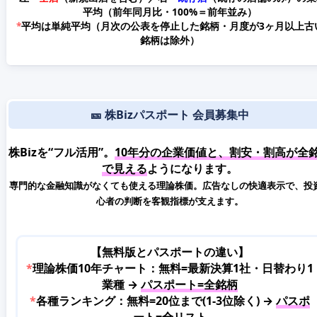
平均
（前年同月比・100%＝前年並み）
*
平均は単純平均（月次の公表を停止した銘柄・月度が3ヶ月以上古
銘柄は除外）
🎫 株Bizパスポート 会員募集中
株Bizを“フル活用”。
10年分の企業価値と、割安・割高が全
で見える
ようになります。
専門的な金融知識がなくても使える理論株価。広告なしの快適表示で、投
心者の判断を客観指標が支えます。
【無料版とパスポートの違い】
*
理論株価10年チャート：無料=最新決算1社・日替わり1
業種 →
パスポート=全銘柄
*
各種ランキング：無料=20位まで(1-3位除く) →
パスポ
ート=全リスト