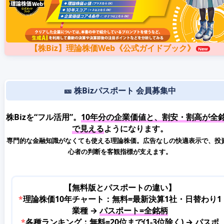
【株Biz】理論株価Web《公式ガイドブック》
🎫 株Bizパスポート 会員募集中
株Bizを“フル活用”。
10年分の企業価値と、割安・割高が全
で見える
ようになります。
専門的な金融知識がなくても使える理論株価。広告なしの快適表示で、投
心者の判断を客観指標が支えます。
【無料版とパスポートの違い】
*
理論株価10年チャート：無料=最新決算1社・日替わり1
業種 →
パスポート=全銘柄
*
各種ランキング：無料=20位まで(1-3位除く) →
パスポ