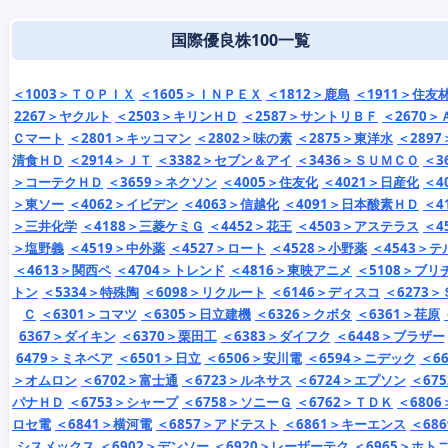
国際優良株100一覧
＜1003＞ＴＯＰＩＸ
＜1605＞ＩＮＰＥＸ
＜1812＞鹿島
＜1911＞住友
2267＞ヤクルト
＜2503＞キリンＨＤ
＜2587＞サントリＢＦ
＜2670＞
Ｃマート
＜2801＞キッコマン
＜2802＞味の素
＜2875＞東洋水
＜2897
清食ＨＤ
＜2914＞ＪＴ
＜3382＞セブン＆アイ
＜3436＞ＳＵＭＣＯ
＜3
＞コーテクＨＤ
＜3659＞ネクソン
＜4005＞住友化
＜4021＞日産化
＜4
＞東ソー
＜4062＞イビデン
＜4063＞信越化
＜4091＞日本酸素ＨＤ
＜4
＞三井化学
＜4188＞三菱ケミＧ
＜4452＞花王
＜4503＞アステラス
＜4
＞塩野義
＜4519＞中外薬
＜4527＞ロート
＜4528＞小野薬
＜4543＞テ
＜4613＞関西ペ
＜4704＞トレンド
＜4816＞東映アニメ
＜5108＞ブリ
トン
＜5334＞特殊陶
＜6098＞リクルート
＜6146＞ディスコ
＜6273＞
Ｃ
＜6301＞コマツ
＜6305＞日立建機
＜6326＞クボタ
＜6361＞荏原
6367＞ダイキン
＜6370＞栗田工
＜6383＞ダイフク
＜6448＞ブラザー
6479＞ミネベア
＜6501＞日立
＜6506＞安川電
＜6594＞ニデック
＜66
＞オムロン
＜6702＞富士通
＜6723＞ルネサス
＜6724＞エプソン
＜67
パナＨＤ
＜6753＞シャープ
＜6758＞ソニーＧ
＜6762＞ＴＤＫ
＜6806
ロセ電
＜6841＞横河電
＜6857＞アドテスト
＜6861＞キーエンス
＜68
シスメックス
＜6902＞デンソー
＜6920＞レーザーテク
＜6965＞ホト