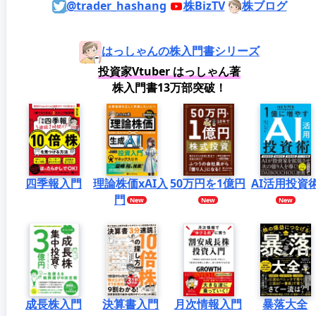
@trader_hashang
株BizTV
株ブログ
はっしゃんの株入門書シリーズ
投資家Vtuber はっしゃん著
株入門書13万部突破！
四季報入門
理論株価xAI入
50万円を1億円
AI活用投資
門
成長株入門
決算書入門
月次情報入門
暴落大全