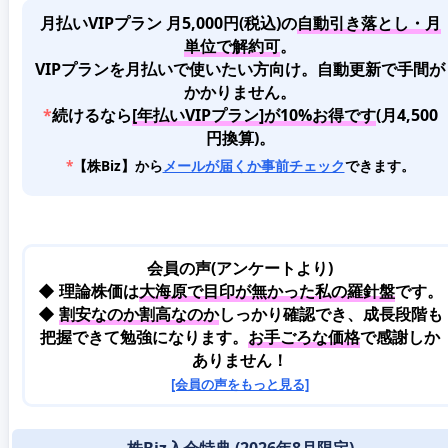
月払いVIPプラン 月5,000円(税込)
の
自動引き落とし・月
単位で解約可
。
VIPプランを月払いで使いたい方向け。自動更新で手間が
かかりません。
*
続けるなら
[年払いVIPプラン]が10%お得です
(月4,500
円換算)。
*
【株Biz】から
メールが届くか事前チェック
できます。
会員の声(アンケートより)
◆ 理論株価は
大海原で目印が無かった私の羅針盤
です。
◆
割安なのか割高なのか
しっかり確認でき、成長段階も
把握できて勉強になります。
お手ごろな価格
で感謝しか
ありません！
[会員の声をもっと見る]