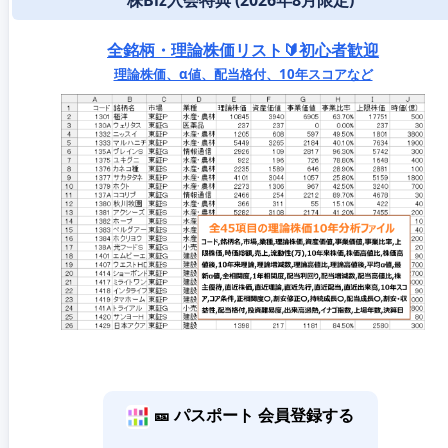
株Biz入会特典 (2026年8月限定)
全銘柄・理論株価リスト🔰初心者歓迎
理論株価、α値、配当格付、10年スコアなど
🎫 パスポート 会員登録する