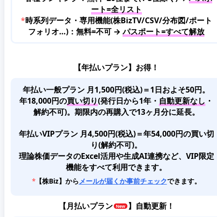
ート=全リスト
*
時系列データ・専用機能(株BizTV/CSV/分布図/ポート
フォリオ…)：無料=不可 →
パスポート=すべて解放
【年払いプラン】お得！
年払い一般プラン 月1,500円(税込)＝1日およそ50円。
年18,000円の
買い切り
(発行日から1年・
自動更新なし
・
解約不可)。期限内の再購入で13ヶ月分に延長。
年払いVIPプラン 月4,500円(税込)＝年54,000円の買い切
り(解約不可)。
理論株価データのExcel活用や生成AI連携など、VIP限定
機能をすべて利用できます。
*
【株Biz】から
メールが届くか事前チェック
できます。
【
月払いプラン
】自動更新！