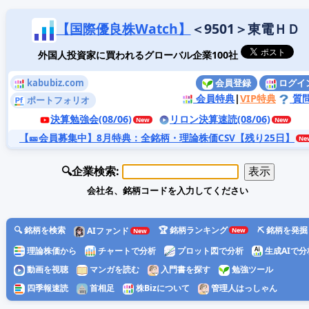
【国際優良株Watch】
＜9501＞東電ＨＤ
外国人投資家に買われるグローバル企業100社
kabubiz.com
会員登録
ログイ
会員特典
|
VIP特典
質
ポートフォリオ
決算勉強会(08/06)
リロン決算速読(08/06)
【🎫会員募集中】8月特典
：全銘柄・理論株価CSV【残り25日】
🔍企業検索:
会社名、銘柄コードを入力してください
🔍 銘柄を検索
🏆 銘柄ランキング
⛏️ 銘柄を発掘
AIファンド
理論株価から
チャートで分析
プロット図で分析
生成AIで分
動画を視聴
マンガを読む
入門書を探す
勉強ツール
四季報速読
首相足
株Bizについて
管理人はっしゃん