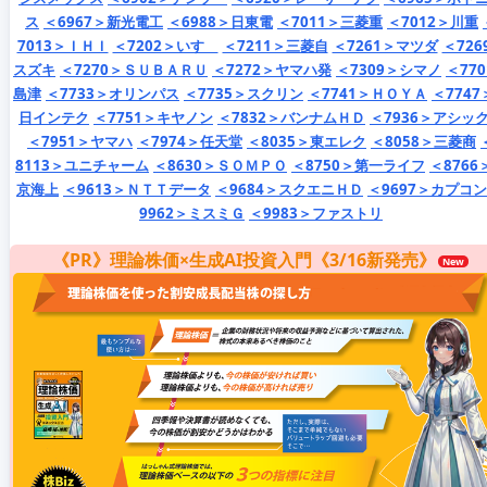
ス
＜6967＞新光電工
＜6988＞日東電
＜7011＞三菱重
＜7012＞川重
7013＞ＩＨＩ
＜7202＞いすゞ
＜7211＞三菱自
＜7261＞マツダ
＜726
スズキ
＜7270＞ＳＵＢＡＲＵ
＜7272＞ヤマハ発
＜7309＞シマノ
＜77
島津
＜7733＞オリンパス
＜7735＞スクリン
＜7741＞ＨＯＹＡ
＜7747
日インテク
＜7751＞キヤノン
＜7832＞バンナムＨＤ
＜7936＞アシッ
＜7951＞ヤマハ
＜7974＞任天堂
＜8035＞東エレク
＜8058＞三菱商
8113＞ユニチャーム
＜8630＞ＳＯＭＰＯ
＜8750＞第一ライフ
＜8766
京海上
＜9613＞ＮＴＴデータ
＜9684＞スクエニＨＤ
＜9697＞カプコン
9962＞ミスミＧ
＜9983＞ファストリ
《PR》理論株価×生成AI投資入門《3/16新発売》