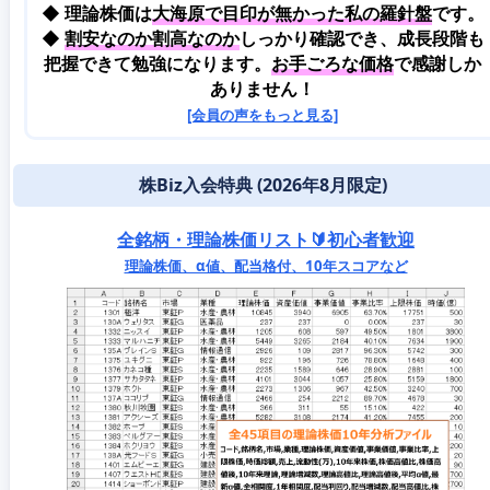
◆ 理論株価は
大海原で目印が無かった私の羅針盤
です。
◆
割安なのか割高なのか
しっかり確認でき、成長段階も
把握できて勉強になります。
お手ごろな価格
で感謝しか
ありません！
[会員の声をもっと見る]
株Biz入会特典 (2026年8月限定)
全銘柄・理論株価リスト🔰初心者歓迎
理論株価、α値、配当格付、10年スコアなど