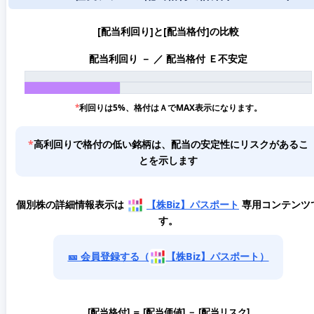
[配当利回り]と[配当格付]の比較
配当利回り － ／ 配当格付 Ｅ不安定
*
利回りは5%、格付はＡでMAX表示になります。
*
高利回りで格付の低い銘柄は、配当の安定性にリスクがあるこ
とを示します
個別株の詳細情報表示は
【株Biz】パスポート
専用コンテンツ
す。
🎫 会員登録する（
【株Biz】パスポート）
[配当格付] ＝ [配当価値] － [配当リスク]