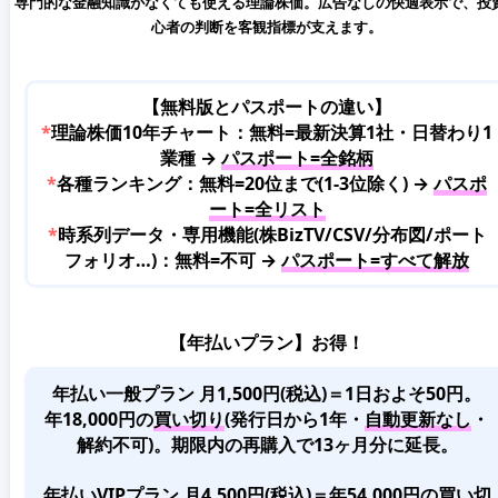
専門的な金融知識がなくても使える理論株価。広告なしの快適表示で、投
心者の判断を客観指標が支えます。
【無料版とパスポートの違い】
*
理論株価10年チャート：無料=最新決算1社・日替わり1
業種 →
パスポート=全銘柄
*
各種ランキング：無料=20位まで(1-3位除く) →
パスポ
ート=全リスト
*
時系列データ・専用機能(株BizTV/CSV/分布図/ポート
フォリオ…)：無料=不可 →
パスポート=すべて解放
【年払いプラン】お得！
年払い一般プラン 月1,500円(税込)＝1日およそ50円。
年18,000円の
買い切り
(発行日から1年・
自動更新なし
・
解約不可)。期限内の再購入で13ヶ月分に延長。
年払いVIPプラン 月4,500円(税込)＝年54,000円の買い切