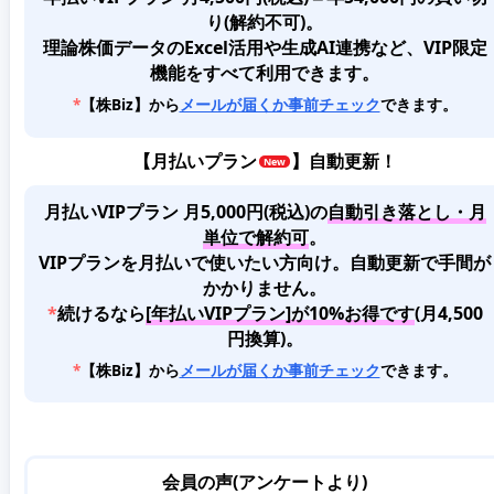
り(解約不可)。
理論株価データのExcel活用や生成AI連携など、VIP限定
機能をすべて利用できます。
*
【株Biz】から
メールが届くか事前チェック
できます。
【
月払いプラン
】自動更新！
月払いVIPプラン 月5,000円(税込)
の
自動引き落とし・月
単位で解約可
。
VIPプランを月払いで使いたい方向け。自動更新で手間が
かかりません。
*
続けるなら
[年払いVIPプラン]が10%お得です
(月4,500
円換算)。
*
【株Biz】から
メールが届くか事前チェック
できます。
会員の声(アンケートより)