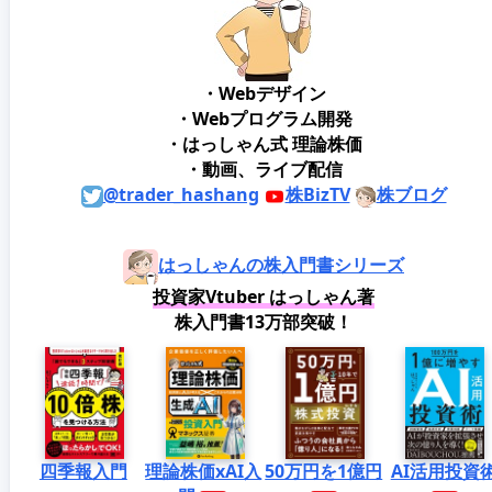
・Webデザイン
・Webプログラム開発
・はっしゃん式 理論株価
・動画、ライブ配信
@trader_hashang
株BizTV
株ブログ
はっしゃんの株入門書シリーズ
投資家Vtuber はっしゃん著
株入門書13万部突破！
四季報入門
理論株価xAI入
50万円を1億円
AI活用投資