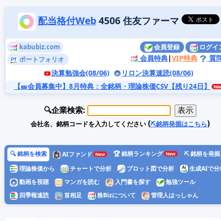
配当格付Web
4506 住友ファーマ
kabubiz.com
会員登録
ログイ
会員特典
|
VIP特典
質
ポートフォリオ
決算勉強会(08/06)
リロン決算速読(08/06)
【🎫会員募集中】8月特典
：全銘柄・理論株価CSV【残り24日】
🔍企業検索:
(
)
会社名、銘柄コードを入力してください
⛏️銘柄発掘はこちら
🔍 銘柄を検索
🏆 銘柄ランキング
⛏️ 銘柄を発掘
AIファンド
理論株価から
チャートで分析
プロット図で分析
生成AIで分
動画を視聴
マンガを読む
入門書を探す
勉強ツール
四季報速読
首相足
株Bizについて
管理人はっしゃん