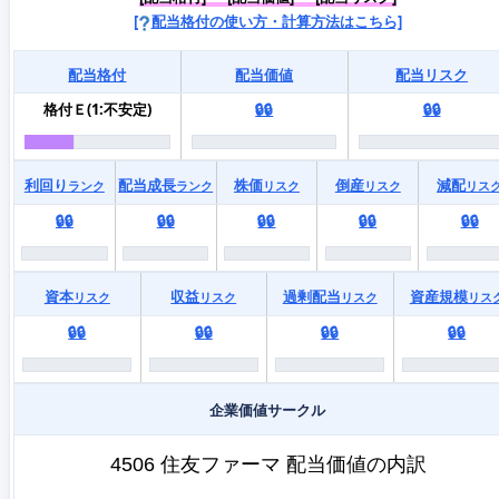
[
配当格付の使い方・計算方法はこちら]
配当格付
配当価値
配当リスク
格付Ｅ(1:不安定)
🔒🔒
🔒🔒
利回り
配当成長
株価
倒産
減配
ランク
ランク
リスク
リスク
リス
🔒🔒
🔒🔒
🔒🔒
🔒🔒
🔒🔒
資本
収益
過剰配当
資産規模
リスク
リスク
リスク
リス
🔒🔒
🔒🔒
🔒🔒
🔒🔒
企業価値サークル