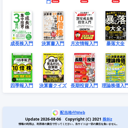
門
成長株入門
決算書入門
月次情報入門
暴落大全
四季報入門
決算書クイズ
長期投資入門
理論株価入
配当格付Web
Update 2026-08-06 Copyright (C) 2021
株Biz
情報の利用は、利用者の責任で行ってください。当サイトは一切の責任を負いません。