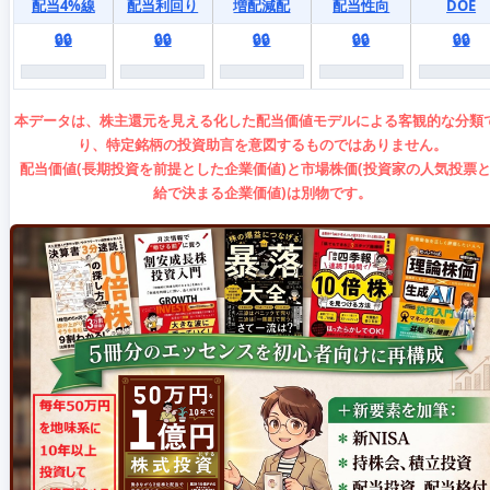
配当4%線
配当利回り
増配減配
配当性向
DOE
🔒🔒
🔒🔒
🔒🔒
🔒🔒
🔒🔒
本データは、株主還元を見える化した配当価値モデルによる客観的な分類
り、特定銘柄の投資助言を意図するものではありません。
配当価値(長期投資を前提とした企業価値)と市場株価(投資家の人気投票
給で決まる企業価値)は別物です。