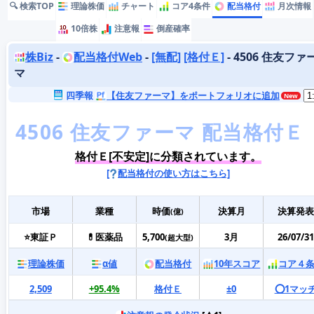
🔍 検索TOP
理論株価
チャート
コア4条件
配当格付
月次情報
10倍株
注意報
倒産確率
株Biz
-
配当格付Web
-
[無配]
[格付Ｅ]
- 4506 住友ファ
マ
四季報
【住友ファーマ】をポートフォリオに追加
格付Ｅ[不安定]に分類されています。
[
配当格付の使い方はこちら]
市場
業種
時価
決算月
決算発表
(億)
⭐東証Ｐ
💊医薬品
5,700
3月
26/07/31
(超大型)
理論株価
α値
配当格付
10年スコア
コア４
2,509
+95.4%
格付Ｅ
±0
⭕️1マッ