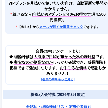
VIPプランを月払いで使いたい方向け。自動更新で手間が
かかりません。
*
続けるなら
[年払いVIPプラン]が10%お得です
(月4,500
円換算)。
*
【株Biz】から
メールが届くか事前チェック
できます。
会員の声(アンケートより)
◆ 理論株価は
大海原で目印が無かった私の羅針盤
です。
◆
割安なのか割高なのか
しっかり確認でき、成長段階も
把握できて勉強になります。
お手ごろな価格
で感謝しか
ありません！
[会員の声をもっと見る]
株Biz入会特典 (2026年8月限定)
全銘柄・理論株価リスト🔰初心者歓迎