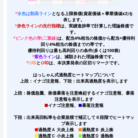
*
水色は割高ライン
となる上限株価(資産価値＋事業価値x2)を
表します。
*
赤色ラインの先行指標
は、実績進捗率で計算した理論株価で
す。
*
ピンク色の帯(二重線)
は、配当4%相当の株価から配当+優待利
回り4%相当の株価までの帯です。
優待利回りは最も高利回りの条件(多くは100株)
*
紫色ライン
は、減額された理論株価です。
*
○印
と
○印
は、本決算発表の区切りマークです。
はっしゃん式過熱度ヒートマップについて
上段：イナゴ注意報、下段：出来高過熱度を表示します
上段：株価急騰、株価暴落を注意喚起するイナゴ注意報、暴落
注意報を表示します
■
イナゴ注意報、
■
暴落注意報
下段：出来高回転率を企業規模で補正して６段階でヒートマッ
プ表示します
■
過熱度Ａ 大炎上株
■
過熱度Ｂ 炎上株
■
過熱度Ｃ 小炎上株
■
過熱度Ｄ 過熱株