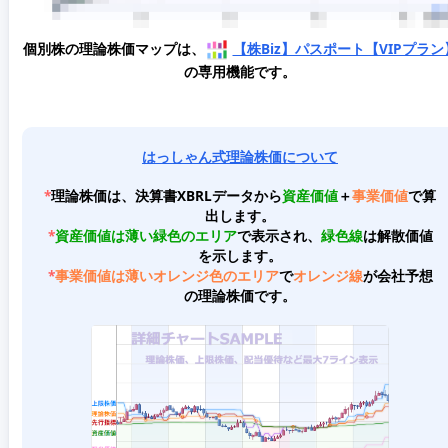
個別株の理論株価マップは、
【株Biz】パスポート【VIPプラン
の専用機能です。
はっしゃん式理論株価について
*
理論株価は、決算書XBRLデータから
資産価値
＋
事業価値
で算
出します。
*
資産価値は薄い緑色のエリア
で表示され、
緑色線
は解散価値
を示します。
*
事業価値は薄いオレンジ色のエリア
で
オレンジ線
が会社予想
の理論株価です。