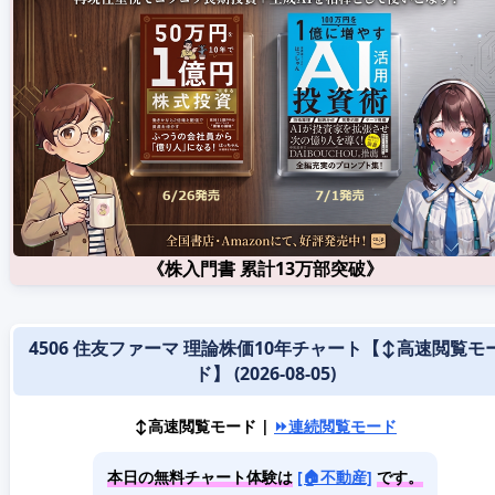
《株入門書 累計13万部突破》
4506 住友ファーマ 理論株価10年チャート【↕️高速閲覧モ
ド】 (2026-08-05)
↕️高速閲覧モード |
⏩連続閲覧モード
本日の無料チャート体験は
[🏠不動産]
です。