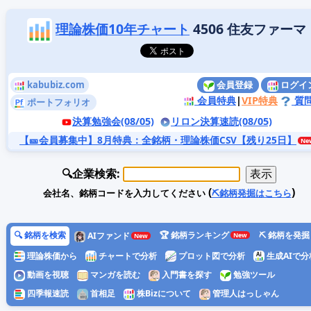
理論株価10年チャート
4506 住友ファーマ
kabubiz.com
会員登録
ログイ
会員特典
|
VIP特典
質
ポートフォリオ
決算勉強会(08/05)
リロン決算速読(08/05)
【🎫会員募集中】8月特典
：全銘柄・理論株価CSV【残り25日】
🔍企業検索:
(
)
会社名、銘柄コードを入力してください
⛏️銘柄発掘はこちら
🔍 銘柄を検索
🏆 銘柄ランキング
⛏️ 銘柄を発掘
AIファンド
理論株価から
チャートで分析
プロット図で分析
生成AIで分
動画を視聴
マンガを読む
入門書を探す
勉強ツール
四季報速読
首相足
株Bizについて
管理人はっしゃん