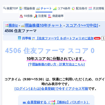
🔍 検索TOP
理論株価
チャート
コア4条件
配当格付
月次情報
10倍株
注意報
倒産確率
株Biz
-
理論株価10年チャート
-
スコア-1〜+1[中位]
-
4506 住友ファーマ
四季報
【住友ファーマ】をポートフォリオに追加
10年スコア 0に分類されています。
[
理論株価の使い方・計算方法はこちら]
コアタイム（9:00〜15:30）は、快適にご利用いただくため、ログ
時のみ表示中です。
[ログイン]または[会員登録]で今すぐアクセス可能
です。
🎫 会員登録する（
【株Biz】パスポート）