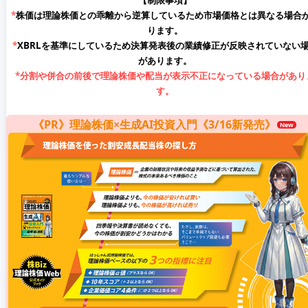
【制限事項】
*
株価は理論株価との乖離から逆算しているため市場価格とは異なる場合
ります。
*
XBRLを基準にしているため決算発表後の業績修正が反映されていない
があります。
*
分割や併合の前後で理論株価や配当が表示不正になっている場合があり
す。
《PR》理論株価×生成AI投資入門《3/16新発売》