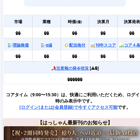
市場
業種
時価
決算月
決算発表
(億)
🔒🔒
🔒🔒
🔒🔒
🔒🔒
🔒🔒
理論株価
α値
配当格付
10年スコア
コア４
🔒🔒
🔒🔒
🔒🔒
🔒🔒
🔒🔒
注意報の発令状況
[⚠️🔒]
🔒🔒🔒🔒🔒🔒
コアタイム（9:00〜15:30）は、快適にご利用いただくため、ログ
時のみ表示中です。
[ログイン]または[会員登録]で今すぐアクセス可能
です。
【はっしゃん最新刊のお知らせ】