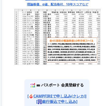
理論株価、α値、配当格付、10年スコアなど
🎫 パスポート 会員登録する
[
CAMPFIREで申し込み(クレカ)]
[
銀行振込で申し込み]