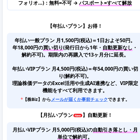
フォリオ…)：無料=不可 →
パスポート=すべて解放
【年払いプラン】お得！
年払い一般プラン 月1,500円(税込)＝1日およそ50円。
年18,000円の
買い切り
(発行日から1年・
自動更新なし
・
解約不可)。期限内の再購入で13ヶ月分に延長。
年払いVIPプラン 月4,500円(税込)＝年54,000円の買い切
り(解約不可)。
理論株価データのExcel活用や生成AI連携など、VIP限定
機能をすべて利用できます。
*
【株Biz】から
メールが届くか事前チェック
できます。
【
月払いプラン
】自動更新！
月払いVIPプラン 月5,000円(税込)
の
自動引き落とし・月
単位で解約可
。