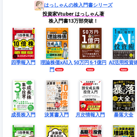
はっしゃんの株入門書シリーズ
投資家Vtuber はっしゃん著
株入門書13万部突破！
四季報入門
理論株価xAI入
50万円を1億円
AI活用投資
門
成長株入門
決算書入門
月次情報入門
暴落大全