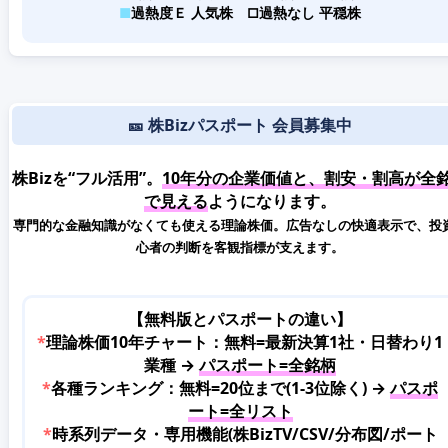
■
過熱度Ｅ 人気株
□
過熱なし 平穏株
🎫 株Bizパスポート 会員募集中
株Bizを“フル活用”。
10年分の企業価値と、割安・割高が全
で見える
ようになります。
専門的な金融知識がなくても使える理論株価。広告なしの快適表示で、投
心者の判断を客観指標が支えます。
【無料版とパスポートの違い】
*
理論株価10年チャート：無料=最新決算1社・日替わり1
業種 →
パスポート=全銘柄
*
各種ランキング：無料=20位まで(1-3位除く) →
パスポ
ート=全リスト
*
時系列データ・専用機能(株BizTV/CSV/分布図/ポート