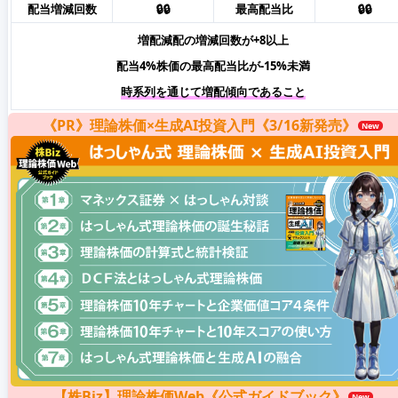
配当増減回数
🔒🔒
最高配当比
🔒🔒
増配減配の増減回数が+8以上
配当4%株価の最高配当比が-15%未満
時系列を通じて増配傾向であること
《PR》理論株価×生成AI投資入門《3/16新発売》
【株Biz】理論株価Web《公式ガイドブック》