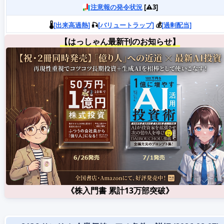
注意報の発令状況
[⚠️3]
🌡️
[出来高過熱]
🎣
[バリュートラップ]
💰
[過剰配当]
【はっしゃん最新刊のお知らせ】
《株入門書 累計13万部突破》