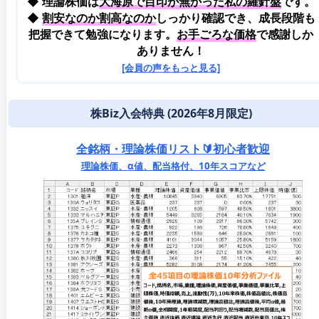
◆ 理論株価は
大海原で目印が無かった私の羅針盤
です。
◆
割安なのか割高なのか
しっかり確認でき、成長段階も
把握できて勉強になります。
お手ごろな価格
で感謝しか
ありません！
[会員の声をもっと見る]
株Biz入会特典 (2026年8月限定)
全銘柄・理論株価リスト🔰初心者歓迎
理論株価、α値、配当格付、10年スコアなど