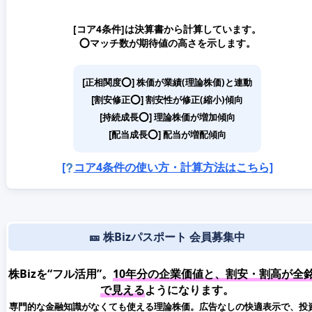
[コア4条件]は決算書から計算しています。
⭕️マッチ数が期待値の高さを示します。
[正相関度⭕️] 株価が業績(理論株価)と連動
[割安修正⭕️] 割安性が修正(縮小)傾向
[持続成長⭕️] 理論株価が増加傾向
[配当成長⭕️] 配当が増配傾向
[
コア4条件の使い方・計算方法はこちら]
🎫 株Bizパスポート 会員募集中
株Bizを“フル活用”。
10年分の企業価値と、割安・割高が全
で見える
ようになります。
専門的な金融知識がなくても使える理論株価。広告なしの快適表示で、投