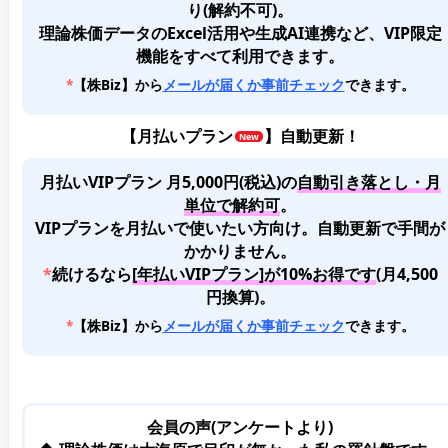
り(解約不可)。
理論株価データのExcel活用や生成AI連携など、VIP限定
機能をすべて利用できます。
*
【株Biz】から
メールが届くか事前チェック
できます。
【
月払いプラン
】自動更新！
月払いVIPプラン 月5,000円(税込)
の
自動引き落とし・月
単位で解約可
。
VIPプランを月払いで使いたい方向け。自動更新で手間が
かかりません。
*
続けるなら
[年払いVIPプラン]が10%お得です
(月4,500
円換算)。
*
【株Biz】から
メールが届くか事前チェック
できます。
会員の声(アンケートより)