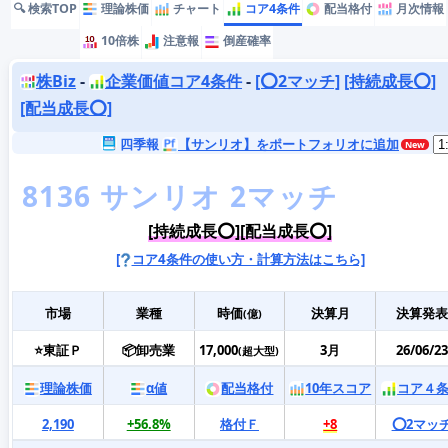
🔍 検索TOP
理論株価
チャート
コア4条件
配当格付
月次情報
10倍株
注意報
倒産確率
株Biz
-
企業価値コア4条件
-
[⭕️2マッチ]
[持続成長⭕️]
[配当成長⭕️]
四季報
【サンリオ】をポートフォリオに追加
[持続成長⭕️][配当成長⭕️]
[
コア4条件の使い方・計算方法はこちら]
市場
業種
時価
決算月
決算発表
(億)
⭐東証Ｐ
📦卸売業
17,000
3月
26/06/23
(超大型)
理論株価
α値
配当格付
10年スコア
コア４
2,190
+56.8%
格付Ｆ
+8
⭕️2マッ