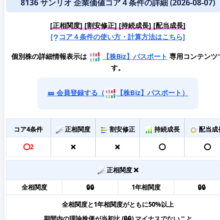
8136 サンリオ 企業価値コア４条件の詳細 (2026-08-07)
[正相関度] [割安修正] [持続成長] [配当成長]
[
コア４条件の使い方・計算方法はこちら]
個別株の詳細情報表示は
【株Biz】パスポート
専用コンテンツ
す。
🎫 会員登録する（
【株Biz】パスポート）
コア4条件
正相関度
割安修正
持続成長
配当成
⭕️2
❌
❌
⭕️
⭕️
正相関度 ❌
全相関度
🔒🔒
1年相関度
🔒🔒
全相関度と1年相関度がともに50%以上
期間内の理論株価が当初比 (🔒🔒) マイナスでないこと