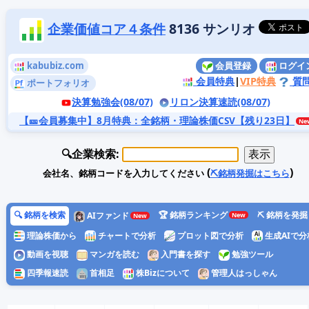
企業価値コア４条件
8136 サンリオ
kabubiz.com
会員登録
ログイ
会員特典
|
VIP特典
質
ポートフォリオ
決算勉強会(08/07)
リロン決算速読(08/07)
【🎫会員募集中】8月特典
：全銘柄・理論株価CSV【残り23日】
🔍企業検索:
(
)
会社名、銘柄コードを入力してください
⛏️銘柄発掘はこちら
🔍 銘柄を検索
🏆 銘柄ランキング
⛏️ 銘柄を発掘
AIファンド
理論株価から
チャートで分析
プロット図で分析
生成AIで分
動画を視聴
マンガを読む
入門書を探す
勉強ツール
四季報速読
首相足
株Bizについて
管理人はっしゃん