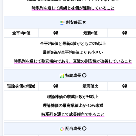
時系列を通じて業績と株価が連動していること
割安修正 ❌
全平均α値
🔒🔒
最新α値
🔒🔒
全平均α値と最新α値がともに0%以上
最新α値が全平均α値よりも小さい
時系列を通じて割安傾向であり、直近の割安性が改善していること
持続成長 ⭕️
理論株価の増減
🔒🔒
最高値比
🔒🔒
理論株価の増減回数が+8以上
理論株価の最高業績比が-15%未満
時系列を通じて成長傾向であること
配当成長 ⭕️