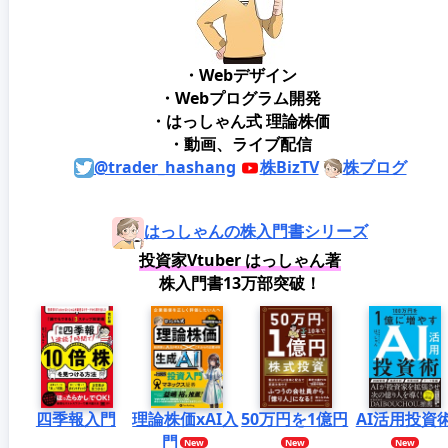
・Webデザイン
・Webプログラム開発
・はっしゃん式 理論株価
・動画、ライブ配信
@trader_hashang
株BizTV
株ブログ
はっしゃんの株入門書シリーズ
投資家Vtuber はっしゃん著
株入門書13万部突破！
四季報入門
理論株価xAI入
50万円を1億円
AI活用投資
門