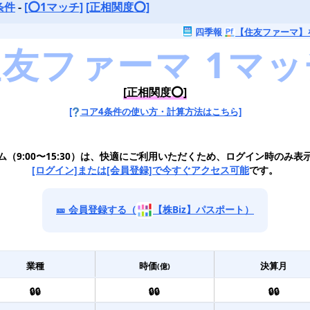
条件
-
[⭕️1マッチ]
[正相関度⭕️]
四季報
【住友ファーマ】
[正相関度⭕️]
[
コア4条件の使い方・計算方法はこちら]
ム（9:00〜15:30）は、快適にご利用いただくため、ログイン時のみ表
[ログイン]または[会員登録]で今すぐアクセス可能
です。
🎫 会員登録する（
【株Biz】パスポート）
業種
時価
決算月
(億)
🔒🔒
🔒🔒
🔒🔒