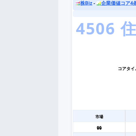
株Biz
-
企業価値コア4
コアタイ
市場
🔒🔒