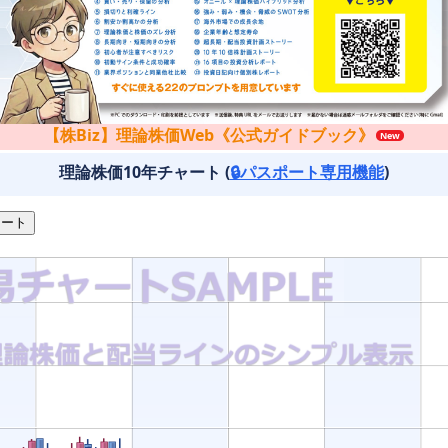
【株Biz】理論株価Web《公式ガイドブック》
理論株価10年チャート (
🔒パスポート専用機能
)
ート