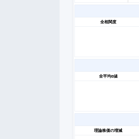
全相関度
全平均α値
理論株価の増減