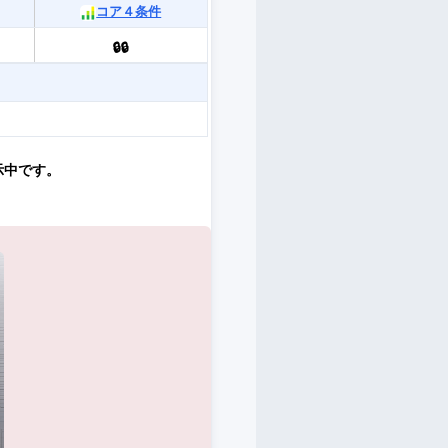
コア４条件
🔒🔒
示中です。