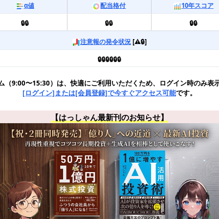
α値
配当格付
10年スコア
🔒🔒
🔒🔒
🔒🔒
注意報の発令状況
[⚠️🔒]
🔒🔒🔒🔒🔒🔒
ム（9:00〜15:30）は、快適にご利用いただくため、ログイン時のみ表
[ログイン]または[会員登録]で今すぐアクセス可能
です。
【はっしゃん最新刊のお知らせ】