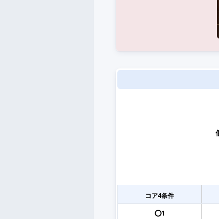
コア4条件
⭕️1