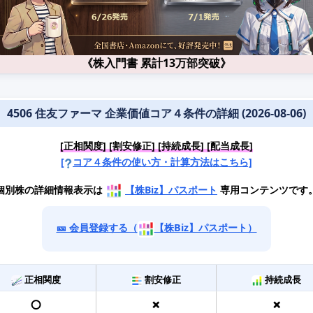
《株入門書 累計13万部突破》
4506 住友ファーマ 企業価値コア４条件の詳細 (2026-08-06)
[正相関度] [割安修正] [持続成長] [配当成長]
[
コア４条件の使い方・計算方法はこちら]
個別株の詳細情報表示は
【株Biz】パスポート
専用コンテンツです
🎫 会員登録する（
【株Biz】パスポート）
正相関度
割安修正
持続成長
⭕️
❌
❌