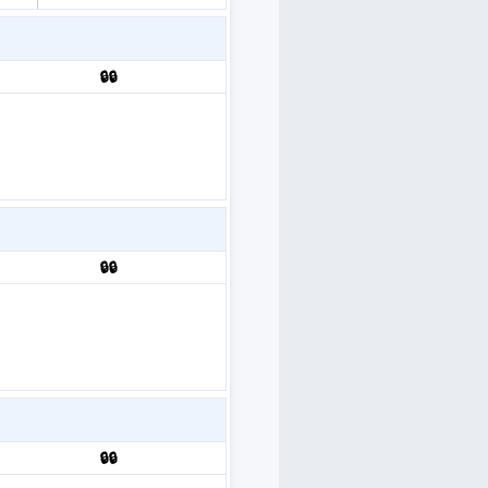
🔒🔒
🔒🔒
🔒🔒