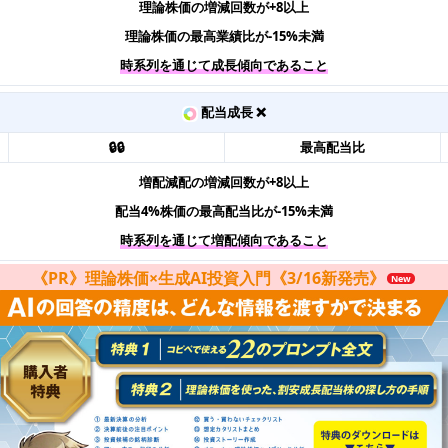
理論株価の増減回数が+8以上
理論株価の最高業績比が-15%未満
時系列を通じて成長傾向であること
配当成長 ❌
🔒🔒
最高配当比
増配減配の増減回数が+8以上
配当4%株価の最高配当比が-15%未満
時系列を通じて増配傾向であること
《PR》理論株価×生成AI投資入門《3/16新発売》