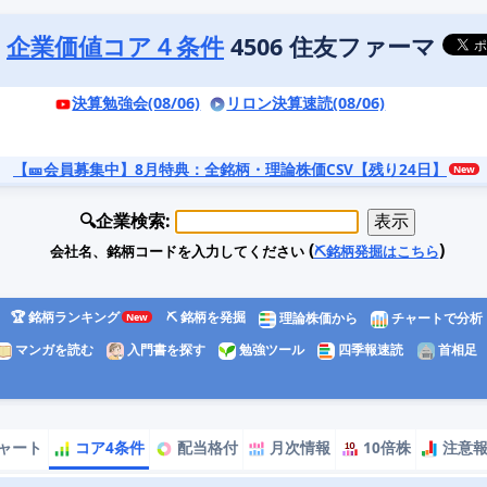
企業価値コア４条件
4506 住友ファーマ
決算勉強会(08/06)
リロン決算速読(08/06)
【🎫会員募集中】8月特典
：全銘柄・理論株価CSV【残り24日】
🔍企業検索:
(
)
会社名、銘柄コードを入力してください
⛏️銘柄発掘はこちら
🏆 銘柄ランキング
⛏️ 銘柄を発掘
理論株価から
チャートで分析
マンガを読む
入門書を探す
勉強ツール
四季報速読
首相足
ャート
コア4条件
配当格付
月次情報
10倍株
注意