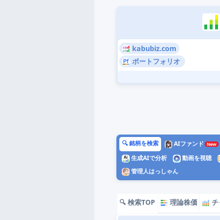
kabubiz.com
ポートフォリオ
🔍 銘柄を検索
AIファンド
生成AIで分析
動画を視聴
管理人はっしゃん
🔍 検索TOP
理論株価
チ