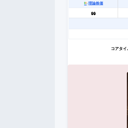
理論株価
🔒🔒
コアタイ