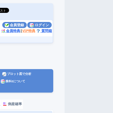
会員登録
ログイン
会員特典
|
VIP特典
質問箱
プロット図で分析
株Bizについて
報
倒産確率