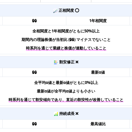
正相関度 ⭕️
🔒🔒
1年相関度
全相関度と1年相関度がともに50%以上
期間内の理論株価が当初比 (🔒🔒) マイナスでないこと
時系列を通じて業績と株価が連動していること
割安修正 ❌
🔒🔒
最新α値
全平均α値と最新α値がともに0%以上
最新α値が全平均α値よりも小さい
時系列を通じて割安傾向であり、直近の割安性が改善していること
持続成長 ❌
🔒🔒
最高値比