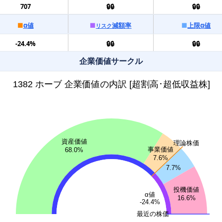
707
🔒🔒
🔒🔒
■
α値
■
減額率
■
上限α値
リスク
-24.4%
🔒🔒
🔒🔒
企業価値サークル