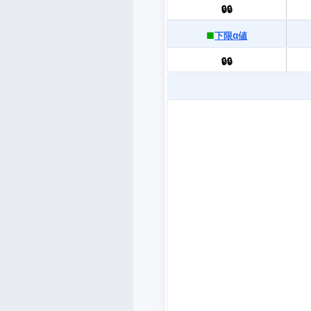
🔒🔒
■
下限α値
🔒🔒