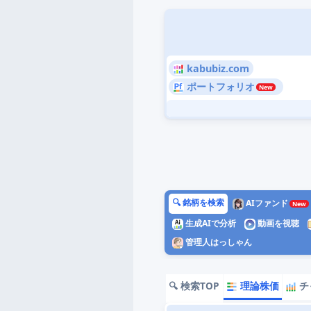
kabubiz.com
ポートフォリオ
🔍 銘柄を検索
AIファンド
生成AIで分析
動画を視聴
管理人はっしゃん
🔍 検索TOP
理論株価
チ