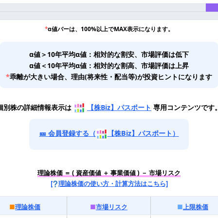
*
α値バーは、100%以上でMAX表示になります。
α値＞10年平均α値：相対的な割安、市場評価は低下
α値＜10年平均α値：相対的な割高、市場評価は上昇
*
乖離が大きい場合、理由(将来性・配当等)が投資ヒントになります
個別株の詳細情報表示は
【株Biz】パスポート
専用コンテンツです
🎫 会員登録する（
【株Biz】パスポート）
理論株価 ＝ ( 資産価値 ＋ 事業価値 ) － 市場リスク
[
理論株価の使い方・計算方法はこちら]
■
理論株価
■
市場リスク
■
上限株価