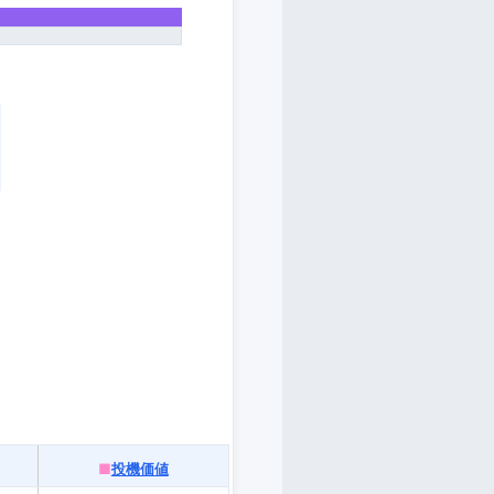
。
■
投機価値