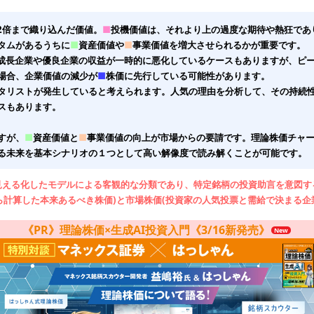
2倍まで織り込んだ価値。
■
投機価値は、それより上の過度な期待や熱狂であ
タムがあるうちに
■
資産価値や
■
事業価値を増大させられるかが重要です。
成長企業や優良企業の収益が一時的に悪化しているケースもありますが、ピ
場合、企業価値の減少が
■
株価に先行している可能性があります。
リストが発生していると考えられます。人気の理由を分析して、その持続性
スもあります。
すが、
■
資産価値と
■
事業価値の向上が市場からの要請です。理論株価チャ
る未来を基本シナリオの１つとして高い解像度で読み解くことが可能です。
見える化したモデルによる客観的な分類であり、特定銘柄の投資助言を意図す
ら計算した本来あるべき株価)と市場株価(投資家の人気投票と需給で決まる企
《PR》理論株価×生成AI投資入門《3/16新発売》