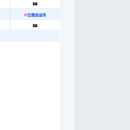
🔒🔒
■
投機価値率
🔒🔒