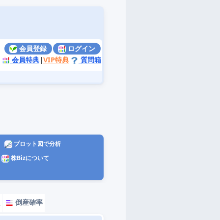
会員登録
ログイン
会員特典
|
VIP特典
質問箱
プロット図で分析
株Bizについて
報
倒産確率