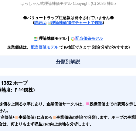
🟢バリュートラップ注意報は発令されていません🟢
(
詳細は
理論株価10年チャートで確認
)
理論株価モデル |
配当価値モデル
企業価値は、
配当価値モデル
でも検証できます (複合分析がおすすめ)
分類別解説
382 ホーブ
熱度: Ｆ平穏株)
株価を上回る水準にあり、企業価値サークルは、
■
投機価値までの要素を示
せん。
資産価値+
■
事業価値) に占める
■
事業価値の割合で分類します。ホーブの事業比率
合は、何よりもまず収益力の向上余地を分析します。