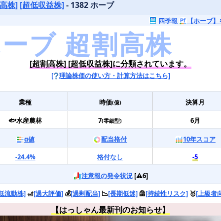
高株]
[超低収益株]
- 1382 ホーブ
四季報
【ホーブ】
[超割高株] [超低収益株]に分類されています。
[
理論株価の使い方・計算方法はこちら]
業種
時価
決算月
(億)
🐟水産農林
7
6月
(零細型)
α値
配当格付
10年スコア
-24.4%
格付なし
-5
注意報の発令状況
[⚠️6]
[低流動株]
🎢
[過大評価]
💰
[過剰配当]
📉
[長期低迷]
🦺
[持続性リスク]
🥇
[上級者
【はっしゃん最新刊のお知らせ】