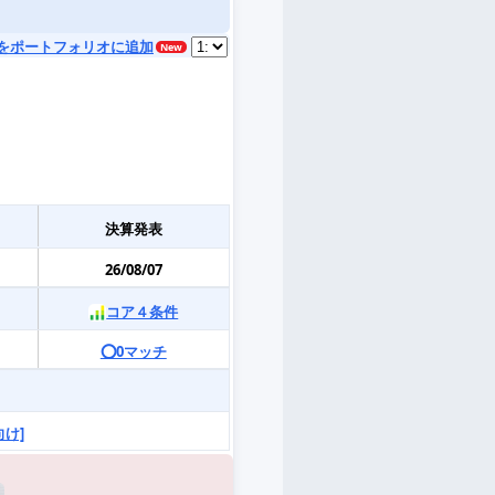
をポートフォリオに追加
決算発表
26/08/07
コア４条件
⭕️0マッチ
向け]