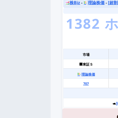
株Biz
-
理論株価
-
[超割
市場
🏢東証Ｓ
理論株価
707
🐢