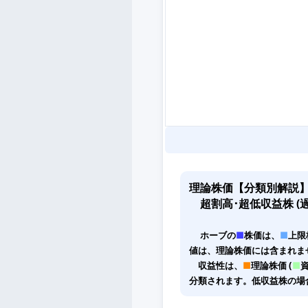
理論株価【分類別解説】1
超割高･超低収益株 (過
ホーブの
■
株価は、
■
上限
値は、理論株価には含まれま
収益性は、
■
理論株価 (
■
分類されます。低収益株の場