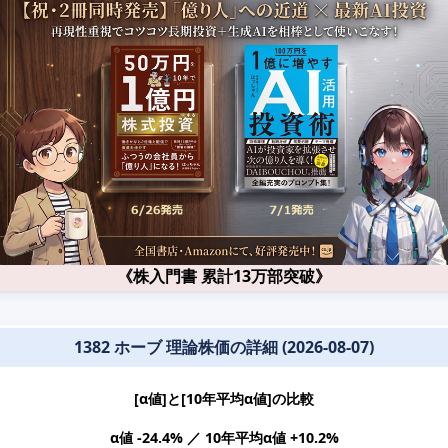
《株入門書 累計13万部突破》
1382 ホーブ 理論株価の詳細 (2026-08-07)
[α値]と[10年平均α値]の比較
α値 -24.4% ／ 10年平均α値 +10.2%