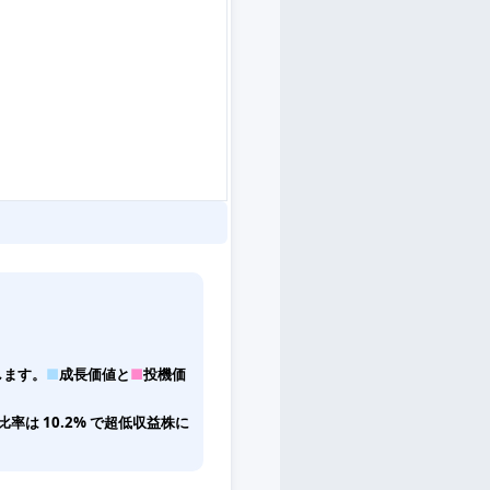
します。
■
成長価値と
■
投機価
は 10.2% で超低収益株に