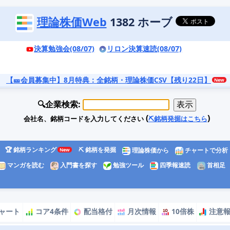
理論株価Web
1382 ホーブ
決算勉強会(08/07)
リロン決算速読(08/07)
【🎫会員募集中】8月特典
：全銘柄・理論株価CSV【残り22日】
🔍企業検索:
(
)
会社名、銘柄コードを入力してください
⛏️銘柄発掘はこちら
🏆 銘柄ランキング
⛏️ 銘柄を発掘
理論株価から
チャートで分析
マンガを読む
入門書を探す
勉強ツール
四季報速読
首相足
ャート
コア4条件
配当格付
月次情報
10倍株
注意