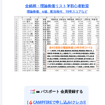
全銘柄・理論株価リスト🔰初心者歓迎
理論株価、α値、配当格付、10年スコアなど
🎫 パスポート 会員登録する
[
CAMPFIREで申し込み(クレカ)]