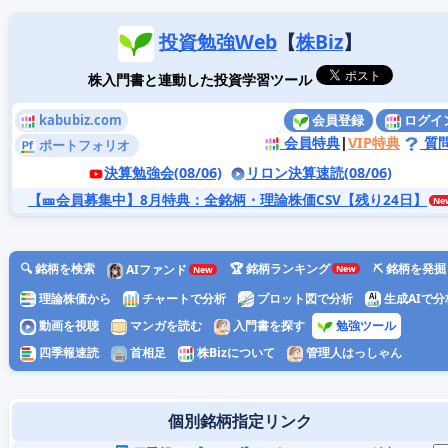
投資勉強Web
【
株Biz
】
株入門書と連動した投資学習ツール
kabubiz.com
会員登録
ログイ
会員特典
|
VIP特典
質
ポートフォリオ
決算勉強会(08/06)
リロン決算速読(08/06)
【🎫会員募集中】8月特典
：全銘柄・理論株価CSV【残り24日】
🔍 銘柄を検索
🏆 銘柄ランキング
⛏️ 銘柄を発掘
AIファンド
理論株価から
チャートで分析
プロット図で分析
生成AIで分
動画を視聴
マンガを読む
入門書を探す
勉強ツール
四季報速読
首相足
株Bizについて
管理人はっしゃん
個別銘柄指定リンク