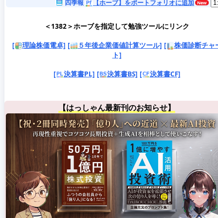
四季報
【ホーブ】をポートフォリオに追加
＜1382＞ホーブを指定して勉強ツールにリンク
[
理論株価電卓]
[
５年後企業価値計算ツール]
[
株価診断チャ
ト]
[
決算書PL]
[
決算書BS]
[
決算書CF]
【はっしゃん最新刊のお知らせ】