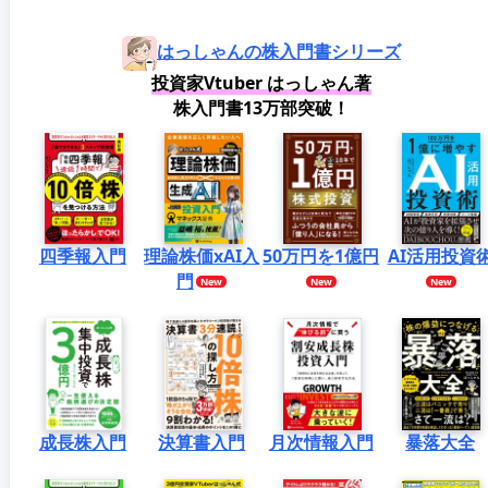
はっしゃんの株入門書シリーズ
投資家Vtuber はっしゃん著
株入門書13万部突破！
四季報入門
理論株価xAI入
50万円を1億円
AI活用投資
門
成長株入門
決算書入門
月次情報入門
暴落大全