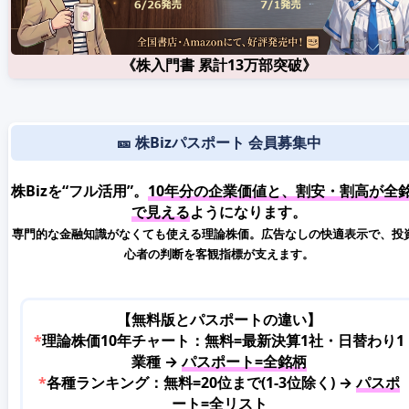
《株入門書 累計13万部突破》
🎫 株Bizパスポート 会員募集中
株Bizを“フル活用”。
10年分の企業価値と、割安・割高が全
で見える
ようになります。
専門的な金融知識がなくても使える理論株価。広告なしの快適表示で、投
心者の判断を客観指標が支えます。
【無料版とパスポートの違い】
*
理論株価10年チャート：無料=最新決算1社・日替わり1
業種 →
パスポート=全銘柄
*
各種ランキング：無料=20位まで(1-3位除く) →
パスポ
ート=全リスト