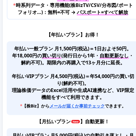
*
時系列データ・専用機能(株BizTV/CSV/分布図/ポート
フォリオ…)：無料=不可 →
パスポート=すべて解放
【年払いプラン】お得！
年払い一般プラン 月1,500円(税込)＝1日およそ50円。
年18,000円の
買い切り
(発行日から1年・
自動更新なし
・
解約不可)。期限内の再購入で13ヶ月分に延長。
年払いVIPプラン 月4,500円(税込)＝年54,000円の買い切
り(解約不可)。
理論株価データのExcel活用や生成AI連携など、VIP限定
機能をすべて利用できます。
*
【株Biz】から
メールが届くか事前チェック
できます。
【
月払いプラン
】自動更新！
月払いVIPプラン 月5,000円(税込)
の
自動引き落とし・月