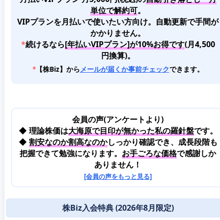
単位で解約可
。
VIPプランを月払いで使いたい方向け。自動更新で手間が
かかりません。
*
続けるなら
[年払いVIPプラン]が10%お得です
(月4,500
円換算)。
*
【株Biz】から
メールが届くか事前チェック
できます。
会員の声(アンケートより)
◆ 理論株価は
大海原で目印が無かった私の羅針盤
です。
◆
割安なのか割高なのか
しっかり確認でき、成長段階も
把握できて勉強になります。
お手ごろな価格
で感謝しか
ありません！
[会員の声をもっと見る]
株Biz入会特典 (2026年8月限定)