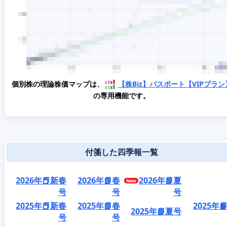
個別株の理論株価マップは、
【株Biz】パスポート【VIPプラン
の専用機能です。
付箋した四季報一覧
2026年📕新春
2026年📗春
2026年📘夏
号
号
号
2025年📕新春
2025年📗春
2025年
2025年📘夏号
号
号