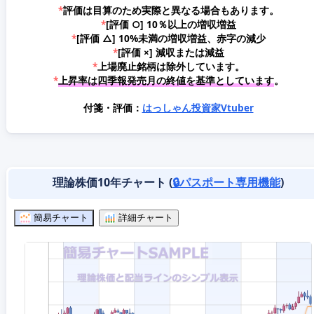
*
評価は目算のため実際と異なる場合もあります。
*
[評価 ○] 10％以上の増収増益
*
[評価 △] 10%未満の増収増益、赤字の減少
*
[評価 ×] 減収または減益
*
上場廃止銘柄は除外しています。
*
上昇率は四季報発売月の終値を基準としています
。
付箋・評価：
はっしゃん投資家Vtuber
理論株価10年チャート (
🔒パスポート専用機能
)
簡易チャート
詳細チャート