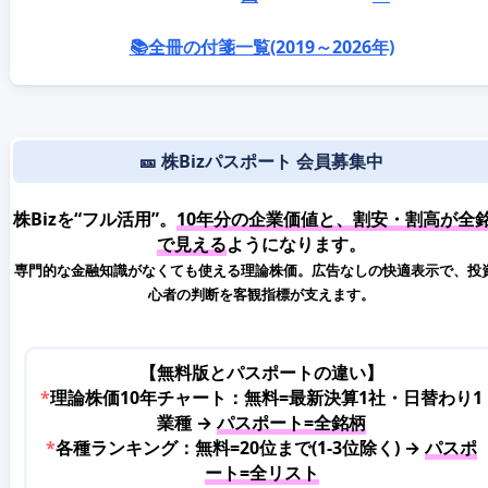
📚全冊の付箋一覧(2019～2026年)
🎫 株Bizパスポート 会員募集中
株Bizを“フル活用”。
10年分の企業価値と、割安・割高が全
で見える
ようになります。
専門的な金融知識がなくても使える理論株価。広告なしの快適表示で、投
心者の判断を客観指標が支えます。
【無料版とパスポートの違い】
*
理論株価10年チャート：無料=最新決算1社・日替わり1
業種 →
パスポート=全銘柄
*
各種ランキング：無料=20位まで(1-3位除く) →
パスポ
ート=全リスト