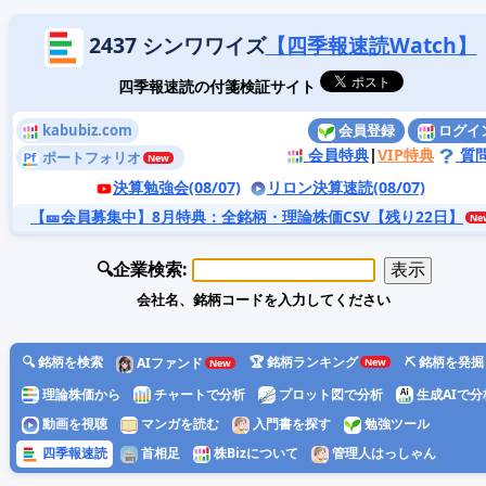
2437 シンワワイズ
【四季報速読Watch】
四季報速読の付箋検証サイト
kabubiz.com
会員登録
ログイ
会員特典
|
VIP特典
質
ポートフォリオ
決算勉強会(08/07)
リロン決算速読(08/07)
【🎫会員募集中】8月特典
：全銘柄・理論株価CSV【残り22日】
🔍企業検索:
会社名、銘柄コードを入力してください
🔍 銘柄を検索
🏆 銘柄ランキング
⛏️ 銘柄を発掘
AIファンド
理論株価から
チャートで分析
プロット図で分析
生成AIで分
動画を視聴
マンガを読む
入門書を探す
勉強ツール
四季報速読
首相足
株Bizについて
管理人はっしゃん