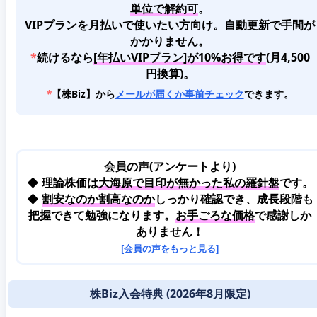
単位で解約可
。
VIPプランを月払いで使いたい方向け。自動更新で手間が
かかりません。
*
続けるなら
[年払いVIPプラン]が10%お得です
(月4,500
円換算)。
*
【株Biz】から
メールが届くか事前チェック
できます。
会員の声(アンケートより)
◆ 理論株価は
大海原で目印が無かった私の羅針盤
です。
◆
割安なのか割高なのか
しっかり確認でき、成長段階も
把握できて勉強になります。
お手ごろな価格
で感謝しか
ありません！
[会員の声をもっと見る]
株Biz入会特典 (2026年8月限定)