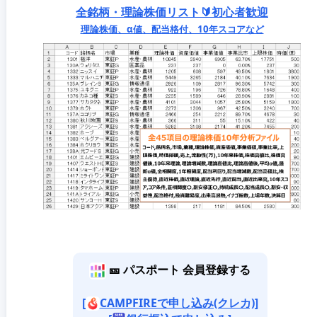
全銘柄・理論株価リスト🔰初心者歓迎
理論株価、α値、配当格付、10年スコアなど
🎫 パスポート 会員登録する
[
CAMPFIREで申し込み(クレカ)]