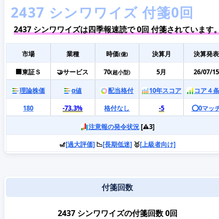
2437 シンワワイズは四季報速読で 0回 付箋されています
市場
業種
時価
決算月
決算発表
(億)
🏢東証Ｓ
🤝サービス
70
5月
26/07/15
(超小型)
理論株価
α値
配当格付
10年スコア
コア４
180
-73.3%
格付なし
-5
⭕️0マッ
注意報の発令状況
[⚠️3]
🎢
[過大評価]
📉
[長期低迷]
🥇
[上級者向け]
付箋回数
2437 シンワワイズの付箋回数 0回