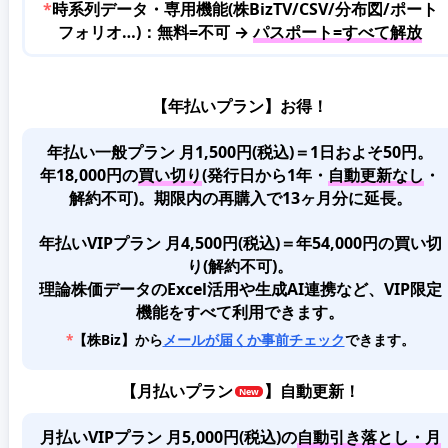
*
時系列データ・専用機能(株BizTV/CSV/分布図/ポート
フォリオ…)：無料=不可 →
パスポート=すべて解放
【年払いプラン】お得！
年払い一般プラン 月1,500円(税込)＝1日およそ50円。
年18,000円の
買い切り
(発行日から1年・
自動更新なし
・
解約不可)。期限内の再購入で13ヶ月分に延長。
年払いVIPプラン 月4,500円(税込)＝年54,000円の買い切
り(解約不可)。
理論株価データのExcel活用や生成AI連携など、VIP限定
機能をすべて利用できます。
*
【株Biz】から
メールが届くか事前チェック
できます。
【
月払いプラン
】自動更新！
月払いVIPプラン 月5,000円(税込)
の
自動引き落とし・月