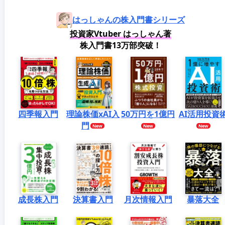
はっしゃんの株入門書シリーズ
投資家Vtuber はっしゃん著
株入門書13万部突破！
四季報入門
理論株価xAI入
50万円を1億円
AI活用投資
門
成長株入門
決算書入門
月次情報入門
暴落大全