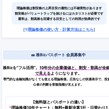
理論株価は割安株の上昇目安の適性には不確実性があります
割安株がバリュートラップを抜けるにはカタリストが必要です
通常は、割高株を回避する目安としての利用が効果的です
[
理論株価の使い方・計算方法はこちら]
🎫 株Bizパスポート 会員募集中
株Bizを“フル活用”。
10年分の企業価値と、割安・割高が全
で見える
ようになります。
専門的な金融知識がなくても使える理論株価。広告なしの快適表示で、投
心者の判断を客観指標が支えます。
【無料版とパスポートの違い】
*
理論株価10年チャート：無料=最新決算1社・日替わり1