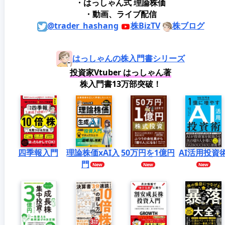
・はっしゃん式 理論株価
・動画、ライブ配信
@trader_hashang
株BizTV
株ブログ
はっしゃんの株入門書シリーズ
投資家Vtuber はっしゃん著
株入門書13万部突破！
四季報入門
理論株価xAI入
50万円を1億円
AI活用投資
門