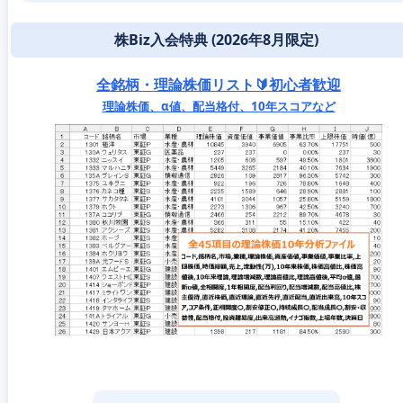
株Biz入会特典 (2026年8月限定)
全銘柄・理論株価リスト🔰初心者歓迎
理論株価、α値、配当格付、10年スコアなど