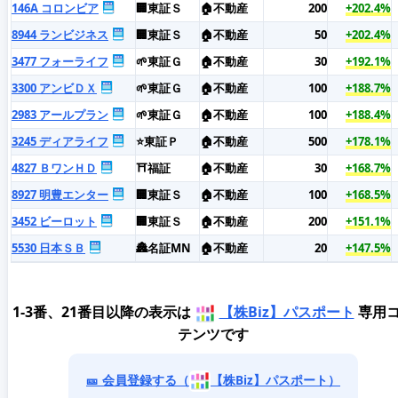
146A コロンビア
🏢東証Ｓ
🏠不動産
200
+202.4%
8944 ランビジネス
🏢東証Ｓ
🏠不動産
50
+202.4%
3477 フォーライフ
🌱東証Ｇ
🏠不動産
30
+192.1%
3300 アンビＤＸ
🌱東証Ｇ
🏠不動産
100
+188.7%
2983 アールプラン
🌱東証Ｇ
🏠不動産
100
+188.4%
3245 ディアライフ
⭐東証Ｐ
🏠不動産
500
+178.1%
4827 ＢワンＨＤ
⛩️福証
🏠不動産
30
+168.7%
8927 明豊エンター
🏢東証Ｓ
🏠不動産
100
+168.5%
3452 ビーロット
🏢東証Ｓ
🏠不動産
200
+151.1%
5530 日本ＳＢ
🏯名証MN
🏠不動産
20
+147.5%
1-3番、21番目以降の表示は
【株Biz】パスポート
専用
テンツです
🎫 会員登録する（
【株Biz】パスポート）