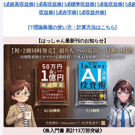
[💰超高収益株]
[💰高収益株]
[💰標準収益株]
[💰低収益株]
[💰
収益株]
[💰赤字株]
[💰収益外株]
[
理論株価の使い方・計算方法はこちら]
【はっしゃん最新刊のお知らせ】
《株入門書 累計13万部突破》