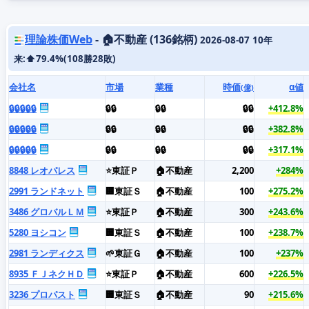
理論株価Web
- 🏠不動産 (136銘柄)
2026-08-07
10年
来:⬆️79.4%(108勝28敗)
会社名
市場
業種
時価
α値
(億)
🔒🔒🔒🔒🔒
🔒🔒
🔒🔒
🔒🔒
+412.8%
🔒🔒🔒🔒🔒
🔒🔒
🔒🔒
🔒🔒
+382.8%
🔒🔒🔒🔒🔒
🔒🔒
🔒🔒
🔒🔒
+317.1%
8848 レオパレス
⭐東証Ｐ
🏠不動産
2,200
+284%
2991 ランドネット
🏢東証Ｓ
🏠不動産
100
+275.2%
3486 グロバルＬＭ
⭐東証Ｐ
🏠不動産
300
+243.6%
5280 ヨシコン
🏢東証Ｓ
🏠不動産
100
+238.7%
2981 ランディクス
🌱東証Ｇ
🏠不動産
100
+237%
8935 ＦＪネクＨＤ
⭐東証Ｐ
🏠不動産
600
+226.5%
3236 プロパスト
🏢東証Ｓ
🏠不動産
90
+215.6%