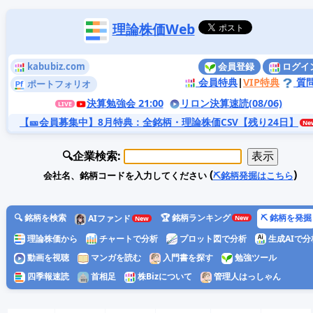
理論株価Web
kabubiz.com
会員登録
ログイ
会員特典
|
VIP特典
質
ポートフォリオ
決算勉強会 21:00
リロン決算速読(08/06)
【🎫会員募集中】8月特典
：全銘柄・理論株価CSV【残り24日】
🔍企業検索:
(
)
会社名、銘柄コードを入力してください
⛏️銘柄発掘はこちら
🔍 銘柄を検索
🏆 銘柄ランキング
⛏️ 銘柄を発掘
AIファンド
理論株価から
チャートで分析
プロット図で分析
生成AIで分
動画を視聴
マンガを読む
入門書を探す
勉強ツール
四季報速読
首相足
株Bizについて
管理人はっしゃん