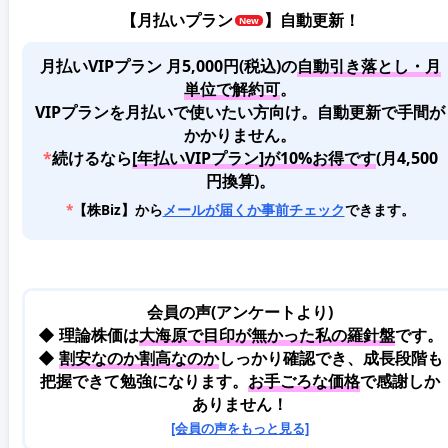
【
月払いプラン
】自動更新！
月払いVIPプラン 月5,000円(税込)
の
自動引き落とし・月
単位で解約可
。
VIPプランを月払いで使いたい方向け。自動更新で手間が
かかりません。
*
続けるなら
[年払いVIPプラン]が10%お得です
(月4,500
円換算)。
*
【株Biz】から
メールが届くか事前チェック
できます。
会員の声(アンケートより)
◆ 理論株価は
大海原で目印が無かった私の羅針盤
です。
◆
割安なのか割高なのか
しっかり確認でき、成長段階も
把握できて勉強になります。
お手ごろな価格
で感謝しか
ありません！
[会員の声をもっと見る]