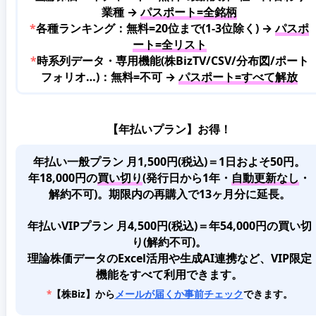
業種 →
パスポート=全銘柄
*
各種ランキング：無料=20位まで(1-3位除く) →
パスポ
ート=全リスト
*
時系列データ・専用機能(株BizTV/CSV/分布図/ポート
フォリオ…)：無料=不可 →
パスポート=すべて解放
【年払いプラン】お得！
年払い一般プラン 月1,500円(税込)＝1日およそ50円。
年18,000円の
買い切り
(発行日から1年・
自動更新なし
・
解約不可)。期限内の再購入で13ヶ月分に延長。
年払いVIPプラン 月4,500円(税込)＝年54,000円の買い切
り(解約不可)。
理論株価データのExcel活用や生成AI連携など、VIP限定
機能をすべて利用できます。
*
【株Biz】から
メールが届くか事前チェック
できます。