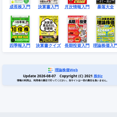
成長株入門
決算書入門
月次情報入門
暴落大全
四季報入門
決算書クイズ
長期投資入門
理論株価入
理論株価Web
Update 2026-08-07 Copyright (C) 2021
株Biz
情報の利用は、利用者の責任で行ってください。当サイトは一切の責任を負いません。