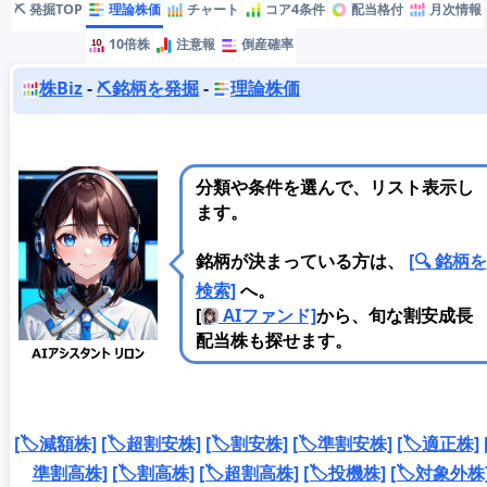
⛏️ 発掘TOP
理論株価
チャート
コア4条件
配当格付
月次情報
10倍株
注意報
倒産確率
株Biz
-
⛏️銘柄を発掘
-
理論株価
分類や条件を選んで、リスト表示し
ます。
銘柄が決まっている方は、
[🔍 銘柄を
検索]
へ。
[
AIファンド]
から、旬な割安成長
配当株も探せます。
[🏷️減額株]
[🏷️超割安株]
[🏷️割安株]
[🏷️準割安株]
[🏷️適正株]
準割高株]
[🏷️割高株]
[🏷️超割高株]
[🏷️投機株]
[🏷️対象外株