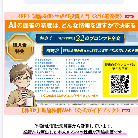
《PR》理論株価×生成AI投資入門《3/16新発売》
【株Biz】理論株価Web《公式ガイドブック》
[理論株価]は決算書から計算しています。
業績から算出した本来あるべき株価が理論株価です。