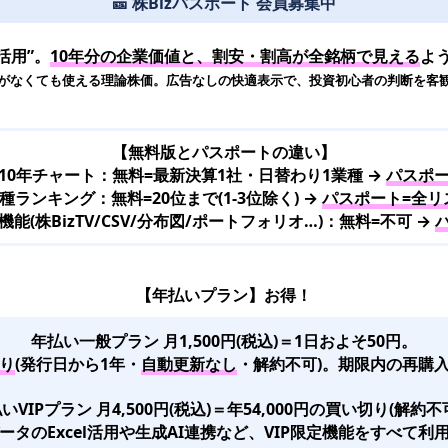
🎫 株Bizパスポート 会員募集中
活用”。
10年分の企業価値と、割安・割高が全銘柄で見える
よ
がなくても使える理論株価。広告なしの快適表示で、投資初心者の判断を客
【無料版とパスポートの違い】
10年チャート：無料=最新決算1社・日替わり1業種 →
パスポー
種ランキング：無料=20位まで(1-3位除く) →
パスポート=全リ
(株BizTV/CSV/分布図/ポートフォリオ…)：無料=不可 →
【年払いプラン】お得！
年払い一般プラン 月1,500円(税込)＝1日およそ50円。
り
(発行日から1年・
自動更新なし
・解約不可)。期限内の再購入
いVIPプラン 月4,500円(税込)＝年54,000円の買い切り(解約不
ータのExcel活用や生成AI連携など、VIP限定機能をすべて利