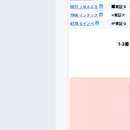
5817 ＪＭＡＣＳ
🏢東証Ｓ
7966 リンテック
⭐東証Ｐ
4178 Ｓイノベ
🌱東証Ｇ
1-3