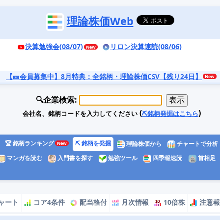
理論株価Web
決算勉強会(08/07)
リロン決算速読(08/06)
【🎫会員募集中】8月特典
：全銘柄・理論株価CSV【残り24日】
🔍企業検索:
(
)
会社名、銘柄コードを入力してください
⛏️銘柄発掘はこちら
🏆 銘柄ランキング
⛏️ 銘柄を発掘
理論株価から
チャートで分析
マンガを読む
入門書を探す
勉強ツール
四季報速読
首相足
ャート
コア4条件
配当格付
月次情報
10倍株
注意