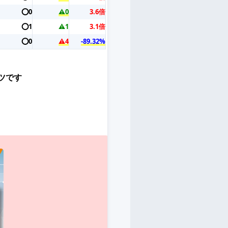
⭕️0
⚠️0
3.6倍
⭕️1
⚠️1
3.1倍
⭕️0
⚠️4
-89.32%
ツです