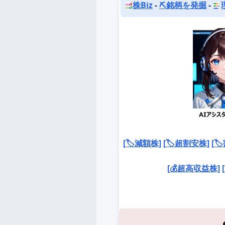
株Biz
-
⛏️銘柄を発掘
-
[🏷️減額株]
[🏷️超割安株]
[
[💰超高収益株]