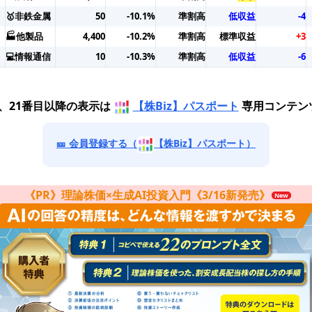
🥇非鉄金属
50
-10.1%
準割高
低収益
-4
🏭他製品
4,400
-10.2%
準割高
標準収益
+3
💻情報通信
10
-10.3%
準割高
低収益
-6
番、21番目以降の表示は
【株Biz】パスポート
専用コンテン
🎫 会員登録する（
【株Biz】パスポート）
《PR》理論株価×生成AI投資入門《3/16新発売》