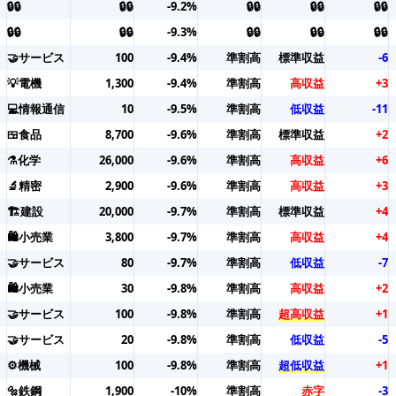
🔒🔒
🔒🔒
-9.2%
🔒🔒
🔒🔒
🔒🔒
🔒🔒
🔒🔒
-9.3%
🔒🔒
🔒🔒
🔒🔒
🤝サービス
100
-9.4%
準割高
標準収益
-6
💡電機
1,300
-9.4%
準割高
高収益
+3
💻情報通信
10
-9.5%
準割高
低収益
-11
🍱食品
8,700
-9.6%
準割高
標準収益
+2
⚗️化学
26,000
-9.6%
準割高
高収益
+6
🔬精密
2,900
-9.6%
準割高
高収益
+3
🏗️建設
20,000
-9.7%
準割高
標準収益
+4
🛍️小売業
3,800
-9.7%
準割高
高収益
+4
🤝サービス
80
-9.7%
準割高
低収益
-7
🛍️小売業
30
-9.8%
準割高
高収益
+2
🤝サービス
100
-9.8%
準割高
超高収益
+1
🤝サービス
20
-9.8%
準割高
低収益
-5
⚙️機械
100
-9.8%
準割高
超低収益
+1
🔩鉄鋼
1,900
-10%
準割高
赤字
-3