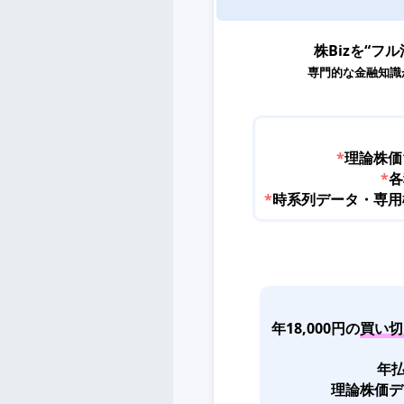
株Bizを“フル
専門的な金融知識
*
理論株価
*
各
*
時系列データ・専用機能
年18,000円の
買い切
年払
理論株価デ