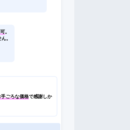
約可
。
せん。
。
お手ごろな価格
で感謝しか