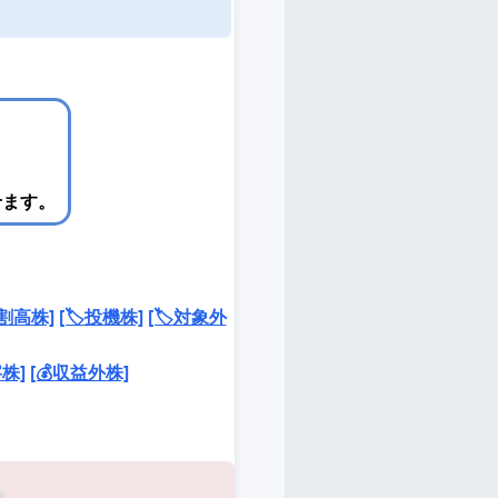
せます。
超割高株]
[🏷️投機株]
[🏷️対象外
字株]
[💰収益外株]