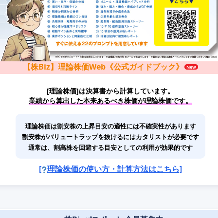
【株Biz】理論株価Web《公式ガイドブック》
[理論株価]は決算書から計算しています。
業績から算出した本来あるべき株価が理論株価です。
理論株価は割安株の上昇目安の適性には不確実性があります
割安株がバリュートラップを抜けるにはカタリストが必要です
通常は、割高株を回避する目安としての利用が効果的です
[
理論株価の使い方・計算方法はこちら]