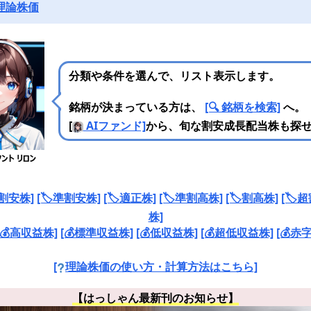
理論株価
分類や条件を選んで、リスト表示します。
銘柄が決まっている方は、
[🔍 銘柄を検索]
へ。
[
AIファンド]
から、旬な割安成長配当株も探
️割安株]
[🏷️準割安株]
[🏷️適正株]
[🏷️準割高株]
[🏷️割高株]
[🏷️
株]
[💰高収益株]
[💰標準収益株]
[💰低収益株]
[💰超低収益株]
[💰赤
[
理論株価の使い方・計算方法はこちら]
【はっしゃん最新刊のお知らせ】