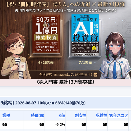
《株入門書 累計13万部突破》
19銘柄)
2026-08-07
10年来:⬆️68%(149勝70敗)
業種
時価
α値
割安性
収益性
10年スコア
(億)
🔒🔒
🔒🔒
-9.2%
🔒🔒
🔒🔒
🔒🔒