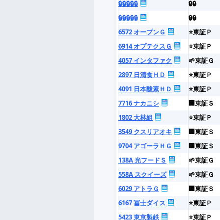
🔒🔒🔒🔒🔒
🔒🔒
🔒🔒🔒🔒🔒
🔒🔒
6572 オープンＧ
⭐東証Ｐ
6914 オプテクスＧ
⭐東証Ｐ
4057 インタファク
🌱東証Ｇ
2897 日清食ＨＤ
⭐東証Ｐ
4091 日本酸素ＨＤ
⭐東証Ｐ
7716 ナカニシ
🏢東証Ｓ
1802 大林組
⭐東証Ｐ
3549 クスリアオキ
🏢東証Ｓ
9704 アゴーラＨＧ
🏢東証Ｓ
138A 光フードＳ
🌱東証Ｇ
558A スクイーズ
🌱東証Ｇ
6029 アトラＧ
🏢東証Ｓ
6167 冨士ダイス
⭐東証Ｐ
5423 東京製鉄
⭐東証Ｐ