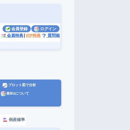
会員登録
ログイン
会員特典
|
VIP特典
質問箱
プロット図で分析
株Bizについて
報
倒産確率