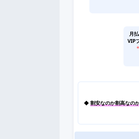
月払
VI
◆
割安なのか割高なの