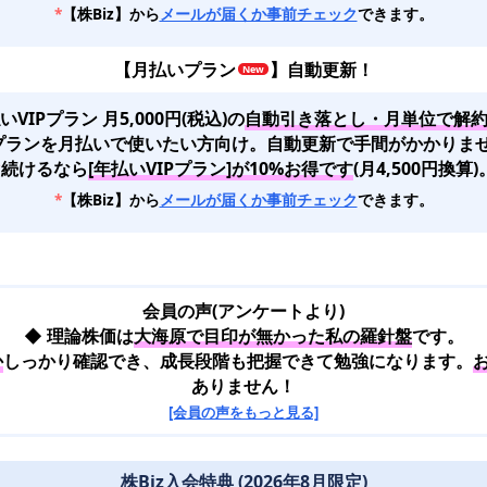
*
【株Biz】から
メールが届くか事前チェック
できます。
【
月払いプラン
】自動更新！
いVIPプラン 月5,000円(税込)
の
自動引き落とし・月単位で解
Pプランを月払いで使いたい方向け。自動更新で手間がかかりま
*
続けるなら
[年払いVIPプラン]が10%お得です
(月4,500円換算)
*
【株Biz】から
メールが届くか事前チェック
できます。
会員の声(アンケートより)
◆ 理論株価は
大海原で目印が無かった私の羅針盤
です。
か
しっかり確認でき、成長段階も把握できて勉強になります。
ありません！
[会員の声をもっと見る]
株Biz入会特典 (2026年8月限定)