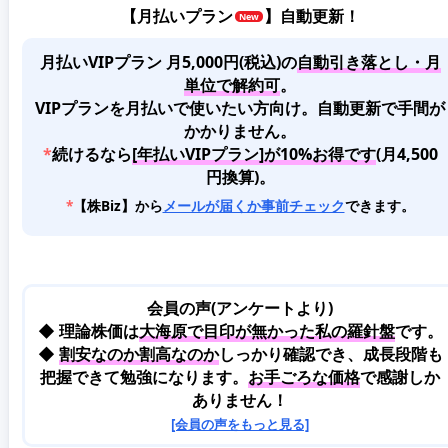
【
月払いプラン
】自動更新！
月払いVIPプラン 月5,000円(税込)
の
自動引き落とし・月
単位で解約可
。
VIPプランを月払いで使いたい方向け。自動更新で手間が
かかりません。
*
続けるなら
[年払いVIPプラン]が10%お得です
(月4,500
円換算)。
*
【株Biz】から
メールが届くか事前チェック
できます。
会員の声(アンケートより)
◆ 理論株価は
大海原で目印が無かった私の羅針盤
です。
◆
割安なのか割高なのか
しっかり確認でき、成長段階も
把握できて勉強になります。
お手ごろな価格
で感謝しか
ありません！
[会員の声をもっと見る]