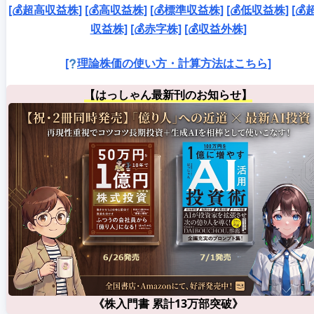
[💰超高収益株]
[💰高収益株]
[💰標準収益株]
[💰低収益株]
[💰
収益株]
[💰赤字株]
[💰収益外株]
[
理論株価の使い方・計算方法はこちら]
【はっしゃん最新刊のお知らせ】
《株入門書 累計13万部突破》