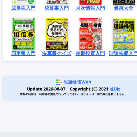
成長株入門
決算書入門
月次情報入門
暴落大全
四季報入門
決算書クイズ
長期投資入門
理論株価入
理論株価Web
Update 2026-08-07 Copyright (C) 2021
株Biz
情報の利用は、利用者の責任で行ってください。当サイトは一切の責任を負いません。