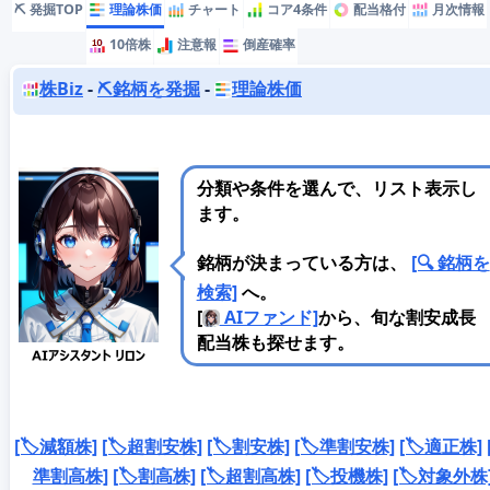
⛏️ 発掘TOP
理論株価
チャート
コア4条件
配当格付
月次情報
10倍株
注意報
倒産確率
株Biz
-
⛏️銘柄を発掘
-
理論株価
分類や条件を選んで、リスト表示し
ます。
銘柄が決まっている方は、
[🔍 銘柄を
検索]
へ。
[
AIファンド]
から、旬な割安成長
配当株も探せます。
[🏷️減額株]
[🏷️超割安株]
[🏷️割安株]
[🏷️準割安株]
[🏷️適正株]
準割高株]
[🏷️割高株]
[🏷️超割高株]
[🏷️投機株]
[🏷️対象外株