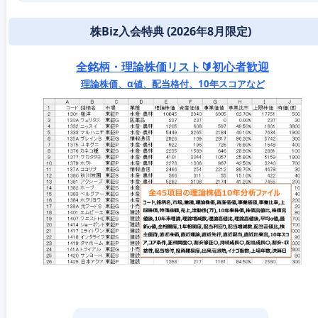
株Biz入会特典 (2026年8月限定)
全銘柄・理論株価リスト🔰初心者歓迎
理論株価、α値、配当格付、10年スコアなど