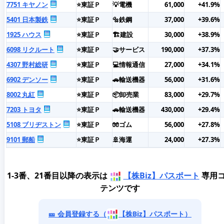
7751 キヤノン
⭐東証Ｐ
💡電機
61,000
+41.9%
5401 日本製鉄
⭐東証Ｐ
🔩鉄鋼
37,000
+39.6%
1925 ハウス
⭐東証Ｐ
🏗️建設
30,000
+38.9%
6098 リクルート
⭐東証Ｐ
🤝サービス
190,000
+37.3%
4307 野村総研
⭐東証Ｐ
💻情報通信
27,000
+34.1%
6902 デンソー
⭐東証Ｐ
🚗輸送機器
56,000
+31.6%
8002 丸紅
⭐東証Ｐ
📦卸売業
83,000
+29.7%
7203 トヨタ
⭐東証Ｐ
🚗輸送機器
430,000
+29.4%
5108 ブリヂストン
⭐東証Ｐ
🧤ゴム
56,000
+27.8%
9101 郵船
⭐東証Ｐ
🚢海運
24,000
+27.3%
1-3番、21番目以降の表示は
【株Biz】パスポート
専用
テンツです
🎫 会員登録する（
【株Biz】パスポート）