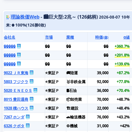
理論株価Web
- 🏙️巨大型:2兆～ (126銘柄)
2026-08-07
10年
来:⬆️100%(126勝0敗)
会社名
市場
業種
時価
α値
(億)
🔒🔒🔒🔒🔒
🔒🔒
🔒🔒
🔒🔒
+360.7%
🔒🔒🔒🔒🔒
🔒🔒
🔒🔒
🔒🔒
+201.8%
🔒🔒🔒🔒🔒
🔒🔒
🔒🔒
🔒🔒
+139.6%
9022 ＪＲ東海
⭐東証Ｐ
🚚陸運
39,000
+87.2%
5803 フジクラ
⭐東証Ｐ
🥇非鉄金属
92,000
+77.8%
5020 ＥＮＥＯＳ
⭐東証Ｐ
🛢️石油
36,000
+70.4%
8015 豊田通商
⭐東証Ｐ
📦卸売業
70,000
+48.7%
1928 積ハウス
⭐東証Ｐ
🏗️建設
22,000
+48.4%
7267 ホンダ
⭐東証Ｐ
🚗輸送機器
76,000
+43.2%
6326 クボタ
⭐東証Ｐ
⚙️機械
31,000
+42%