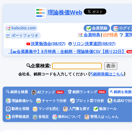
理論株価Web
kabubiz.com
会員登録
ログイ
会員特典
|
VIP特典
質
ポートフォリオ
決算勉強会(08/07)
リロン決算速読(08/07)
【🎫会員募集中】8月特典
：全銘柄・理論株価CSV【残り22日】
🔍企業検索:
(
)
会社名、銘柄コードを入力してください
⛏️銘柄発掘はこちら
🔍 銘柄を検索
🏆 銘柄ランキング
⛏️ 銘柄を発掘
AIファンド
理論株価から
チャートで分析
プロット図で分析
生成AIで分
動画を視聴
マンガを読む
入門書を探す
勉強ツール
四季報速読
首相足
株Bizについて
管理人はっしゃん