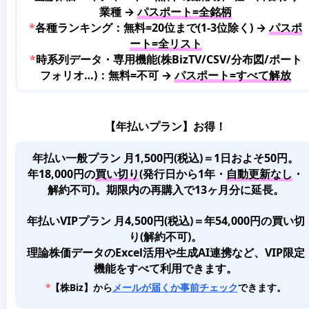
業種 →
パスポート=全銘柄
*
各種ランキング：無料=20位まで(1-3位除く) →
パスポ
ート=全リスト
*
時系列データ・専用機能(株BizTV/CSV/分布図/ポート
フォリオ…)：無料=不可 →
パスポート=すべて解放
【年払いプラン】お得！
年払い一般プラン 月1,500円(税込)＝1日およそ50円。
年18,000円の
買い切り
(発行日から1年・
自動更新なし
・
解約不可)。期限内の再購入で13ヶ月分に延長。
年払いVIPプラン 月4,500円(税込)＝年54,000円の買い切
り(解約不可)。
理論株価データのExcel活用や生成AI連携など、VIP限定
機能をすべて利用できます。
*
【株Biz】から
メールが届くか事前チェック
できます。