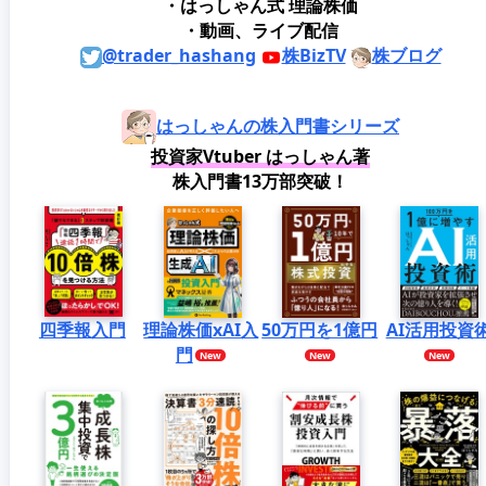
・はっしゃん式 理論株価
・動画、ライブ配信
@trader_hashang
株BizTV
株ブログ
はっしゃんの株入門書シリーズ
投資家Vtuber はっしゃん著
株入門書13万部突破！
四季報入門
理論株価xAI入
50万円を1億円
AI活用投資
門