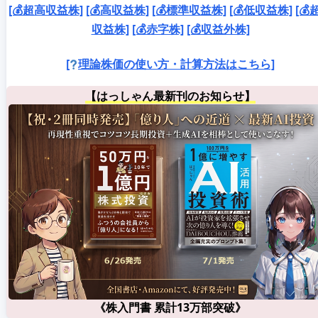
[💰超高収益株]
[💰高収益株]
[💰標準収益株]
[💰低収益株]
[💰
収益株]
[💰赤字株]
[💰収益外株]
[
理論株価の使い方・計算方法はこちら]
【はっしゃん最新刊のお知らせ】
《株入門書 累計13万部突破》