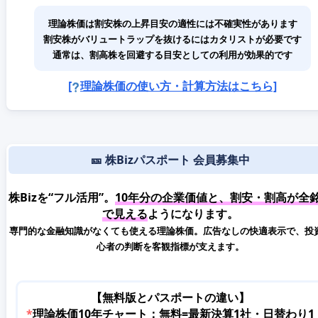
理論株価は割安株の上昇目安の適性には不確実性があります
割安株がバリュートラップを抜けるにはカタリストが必要です
通常は、割高株を回避する目安としての利用が効果的です
[
理論株価の使い方・計算方法はこちら]
🎫 株Bizパスポート 会員募集中
株Bizを“フル活用”。
10年分の企業価値と、割安・割高が全
で見える
ようになります。
専門的な金融知識がなくても使える理論株価。広告なしの快適表示で、投
心者の判断を客観指標が支えます。
【無料版とパスポートの違い】
*
理論株価10年チャート：無料=最新決算1社・日替わり1