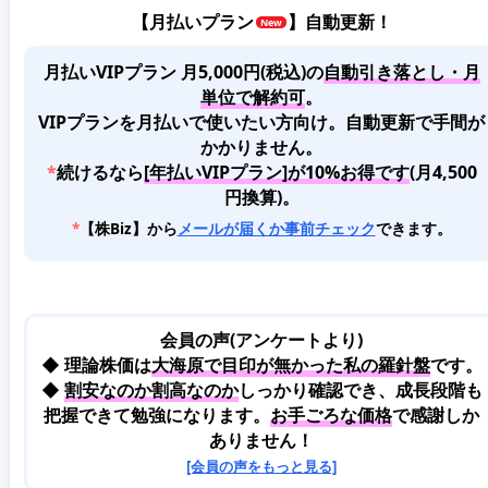
【
月払いプラン
】自動更新！
月払いVIPプラン 月5,000円(税込)
の
自動引き落とし・月
単位で解約可
。
VIPプランを月払いで使いたい方向け。自動更新で手間が
かかりません。
*
続けるなら
[年払いVIPプラン]が10%お得です
(月4,500
円換算)。
*
【株Biz】から
メールが届くか事前チェック
できます。
会員の声(アンケートより)
◆ 理論株価は
大海原で目印が無かった私の羅針盤
です。
◆
割安なのか割高なのか
しっかり確認でき、成長段階も
把握できて勉強になります。
お手ごろな価格
で感謝しか
ありません！
[会員の声をもっと見る]