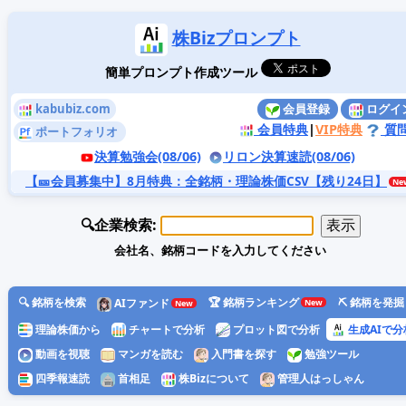
株Bizプロンプト
簡単プロンプト作成ツール
kabubiz.com
会員登録
ログイ
会員特典
|
VIP特典
質
ポートフォリオ
決算勉強会(08/06)
リロン決算速読(08/06)
【🎫会員募集中】8月特典
：全銘柄・理論株価CSV【残り24日】
🔍企業検索:
会社名、銘柄コードを入力してください
🔍 銘柄を検索
🏆 銘柄ランキング
⛏️ 銘柄を発掘
AIファンド
理論株価から
チャートで分析
プロット図で分析
生成AIで分
動画を視聴
マンガを読む
入門書を探す
勉強ツール
四季報速読
首相足
株Bizについて
管理人はっしゃん