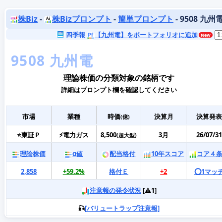
株Biz
-
株Bizプロンプト
-
簡単プロンプト
- 9508 九州
四季報
【九州電】をポートフォリオに追加
理論株価の分類対象の銘柄です
詳細はプロンプト欄を確認してください
市場
業種
時価
決算月
決算発表
(億)
⭐東証Ｐ
⚡電力ガス
8,500
3月
26/07/31
(超大型)
理論株価
α値
配当格付
10年スコア
コア４
2,858
+59.2%
格付Ｅ
+2
⭕️1マッ
注意報の発令状況
[⚠️1]
🎣
[バリュートラップ注意報]