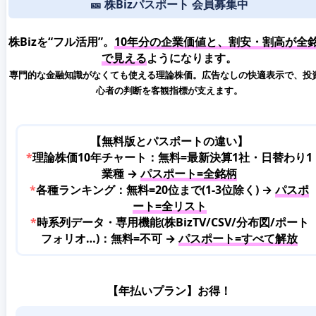
🎫 株Bizパスポート 会員募集中
株Bizを“フル活用”。
10年分の企業価値と、割安・割高が全
で見える
ようになります。
専門的な金融知識がなくても使える理論株価。広告なしの快適表示で、投
心者の判断を客観指標が支えます。
【無料版とパスポートの違い】
*
理論株価10年チャート：無料=最新決算1社・日替わり1
業種 →
パスポート=全銘柄
*
各種ランキング：無料=20位まで(1-3位除く) →
パスポ
ート=全リスト
*
時系列データ・専用機能(株BizTV/CSV/分布図/ポート
フォリオ…)：無料=不可 →
パスポート=すべて解放
【年払いプラン】お得！