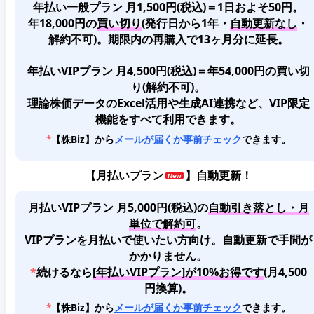
年払い一般プラン 月1,500円(税込)＝1日およそ50円。
年18,000円の
買い切り
(発行日から1年・
自動更新なし
・
解約不可)。期限内の再購入で13ヶ月分に延長。
年払いVIPプラン 月4,500円(税込)＝年54,000円の買い切
り(解約不可)。
理論株価データのExcel活用や生成AI連携など、VIP限定
機能をすべて利用できます。
*
【株Biz】から
メールが届くか事前チェック
できます。
【
月払いプラン
】自動更新！
月払いVIPプラン 月5,000円(税込)
の
自動引き落とし・月
単位で解約可
。
VIPプランを月払いで使いたい方向け。自動更新で手間が
かかりません。
*
続けるなら
[年払いVIPプラン]が10%お得です
(月4,500
円換算)。
*
【株Biz】から
メールが届くか事前チェック
できます。