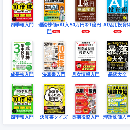
四季報入門
理論株価xAI入
50万円を1億円
AI活用投資
門
成長株入門
決算書入門
月次情報入門
暴落大全
四季報入門
決算書クイズ
長期投資入門
理論株価入