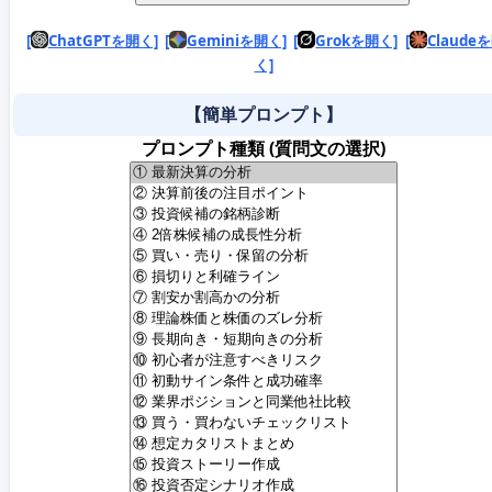
[
ChatGPTを開く]
[
Geminiを開く]
[
Grokを開く]
[
Claude
く]
【簡単プロンプト】
プロンプト種類 (質問文の選択)