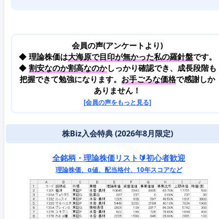
会員の声(アンケートより)
◆ 理論株価は
大海原で目印が無かった私の羅針盤
です。
◆
割安なのか割高なのか
しっかり確認でき、成長段階も
把握できて勉強になります。
お手ごろな価格
で感謝しか
ありません！
[会員の声をもっと見る]
株Biz入会特典 (2026年8月限定)
全銘柄・理論株価リスト🔰初心者歓迎
理論株価、α値、配当格付、10年スコアなど