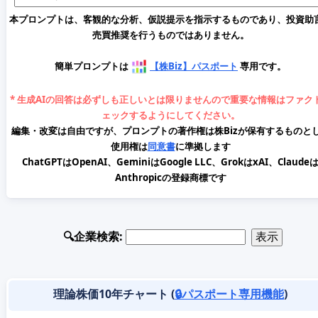
本プロンプトは、客観的な分析、仮説提示を指示するものであり、投資助
売買推奨を行うものではありません。
簡単プロンプトは
【株Biz】パスポート
専用です。
* 生成AIの回答は必ずしも正しいとは限りませんので重要な情報はファク
ェックするようにしてください。
編集・改変は自由ですが、プロンプトの著作権は株Bizが保有するものと
使用権は
同意書
に準拠します
ChatGPTはOpenAI、GeminiはGoogle LLC、GrokはxAI、Claude
Anthropicの登録商標です
🔍企業検索:
理論株価10年チャート (
🔒パスポート専用機能
)