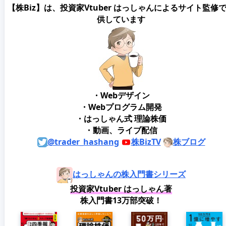
【株Biz】は、投資家Vtuber はっしゃんによるサイト監修
供しています
・Webデザイン
・Webプログラム開発
・はっしゃん式 理論株価
・動画、ライブ配信
@trader_hashang
株BizTV
株ブログ
はっしゃんの株入門書シリーズ
投資家Vtuber はっしゃん著
株入門書13万部突破！