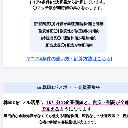
[コア4条件]は決算書から計算しています。
⭕️マッチ数が期待値の高さを示します。
[正相関度⭕️] 株価が業績(理論株価)と連動
[割安修正⭕️] 割安性が修正(縮小)傾向
[持続成長⭕️] 理論株価が増加傾向
[配当成長⭕️] 配当が増配傾向
[
コア4条件の使い方・計算方法はこちら]
🎫 株Bizパスポート 会員募集中
株Bizを“フル活用”。
10年分の企業価値と、割安・割高が全
で見える
ようになります。
専門的な金融知識がなくても使える理論株価。広告なしの快適表示で、投
心者の判断を客観指標が支えます。