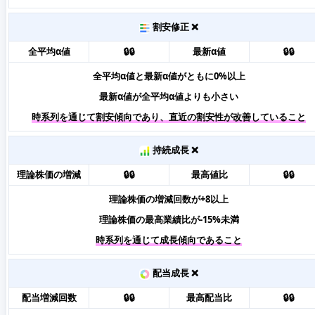
割安修正 ❌
全平均α値
🔒🔒
最新α値
🔒🔒
全平均α値と最新α値がともに0%以上
最新α値が全平均α値よりも小さい
時系列を通じて割安傾向であり、直近の割安性が改善していること
持続成長 ❌
理論株価の増減
🔒🔒
最高値比
🔒🔒
理論株価の増減回数が+8以上
理論株価の最高業績比が-15%未満
時系列を通じて成長傾向であること
配当成長 ❌
配当増減回数
🔒🔒
最高配当比
🔒🔒