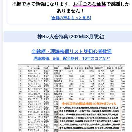
把握できて勉強になります。
お手ごろな価格
で感謝しか
ありません！
[会員の声をもっと見る]
株Biz入会特典 (2026年8月限定)
全銘柄・理論株価リスト🔰初心者歓迎
理論株価、α値、配当格付、10年スコアなど