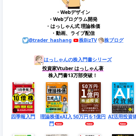
・Webデザイン
・Webプログラム開発
・はっしゃん式 理論株価
・動画、ライブ配信
@trader_hashang
株BizTV
株ブログ
はっしゃんの株入門書シリーズ
投資家Vtuber はっしゃん著
株入門書13万部突破！
四季報入門
理論株価xAI入
50万円を1億円
AI活用投資
門