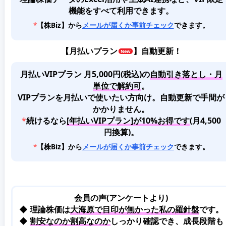
機能をすべて利用できます。
*
【株Biz】から
メールが届くか事前チェック
できます。
【
月払いプラン
】自動更新！
月払いVIPプラン 月5,000円(税込)
の
自動引き落とし・月
単位で解約可
。
VIPプランを月払いで使いたい方向け。自動更新で手間が
かかりません。
*
続けるなら
[年払いVIPプラン]が10%お得です
(月4,500
円換算)。
*
【株Biz】から
メールが届くか事前チェック
できます。
会員の声(アンケートより)
◆ 理論株価は
大海原で目印が無かった私の羅針盤
です。
◆
割安なのか割高なのか
しっかり確認でき、成長段階も