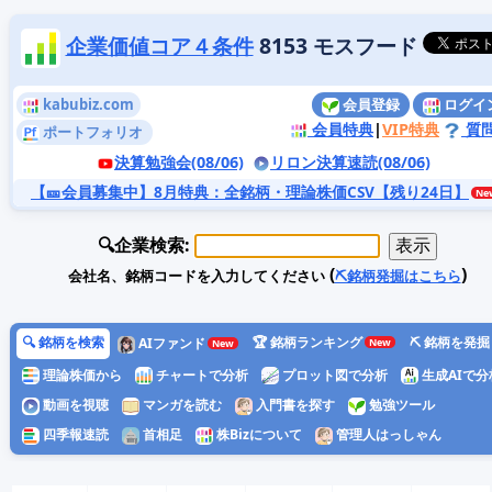
企業価値コア４条件
8153 モスフード
kabubiz.com
会員登録
ログイ
会員特典
|
VIP特典
質
ポートフォリオ
決算勉強会(08/06)
リロン決算速読(08/06)
【🎫会員募集中】8月特典
：全銘柄・理論株価CSV【残り24日】
🔍企業検索:
(
)
会社名、銘柄コードを入力してください
⛏️銘柄発掘はこちら
🔍 銘柄を検索
🏆 銘柄ランキング
⛏️ 銘柄を発掘
AIファンド
理論株価から
チャートで分析
プロット図で分析
生成AIで分
動画を視聴
マンガを読む
入門書を探す
勉強ツール
四季報速読
首相足
株Bizについて
管理人はっしゃん