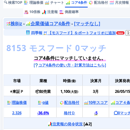
🔍 検索TOP
理論株価
チャート
コア4条件
配当格付
月次情報
10倍株
注意報
倒産確率
株Biz
-
企業価値コア4条件
-
[マッチなし]
四季報
【モスフード】をポートフォリオに追加
コア4条件にマッチしていません。
[
コア4条件の使い方・計算方法はこちら]
市場
業種
時価
決算月
決算発表
(億)
⭐東証Ｐ
📦卸売業
1,100
3月
26/05/15
(大型)
理論株価
α値
配当格付
10年スコア
コア４
2,326
-36.6%
格付Ｄ
-5
⭕️0マッ
注意報の発令状況
[⚠️2]