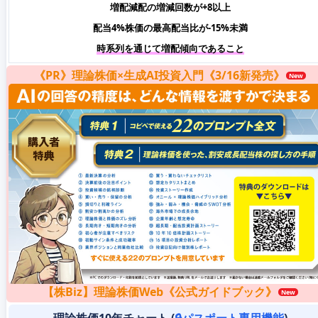
増配減配の増減回数が+8以上
配当4%株価の最高配当比が-15%未満
時系列を通じて増配傾向であること
《PR》理論株価×生成AI投資入門《3/16新発売》
【株Biz】理論株価Web《公式ガイドブック》