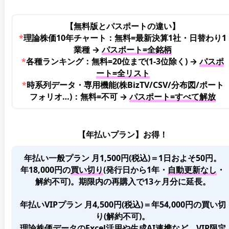
【無料版とパスポートの違い】
*
理論株価10年チャート：無料=最新決算1社・日替わり1
業種 →
パスポート=全銘柄
*
各種ランキング：無料=20位まで(1-3位除く) →
パスポ
ート=全リスト
*
時系列データ・専用機能(株BizTV/CSV/分布図/ポート
フォリオ…)：無料=不可 →
パスポート=すべて解放
【年払いプラン】お得！
年払い一般プラン 月1,500円(税込)＝1日およそ50円。
年18,000円の
買い切り
(発行日から1年・
自動更新なし
・
解約不可)。期限内の再購入で13ヶ月分に延長。
年払いVIPプラン 月4,500円(税込)＝年54,000円の買い切
り(解約不可)。
理論株価データのExcel活用や生成AI連携など、VIP限定