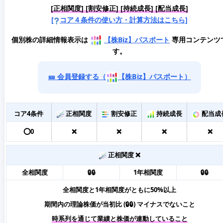
[正相関度] [割安修正] [持続成長] [配当成長]
[
コア４条件の使い方・計算方法はこちら]
個別株の詳細情報表示は
【株Biz】パスポート
専用コンテンツ
す。
🎫 会員登録する（
【株Biz】パスポート）
コア4条件
正相関度
割安修正
持続成長
配当成
⭕️0
❌
❌
❌
❌
正相関度 ❌
全相関度
🔒🔒
1年相関度
🔒🔒
全相関度と1年相関度がともに50%以上
期間内の理論株価が当初比 (🔒🔒) マイナスでないこと
時系列を通じて業績と株価が連動していること