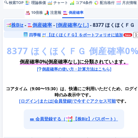
🔍 検索TOP
理論株価
チャート
コア4条件
配当格付
月次情報
10倍株
注意報
倒産確率
株Biz
-
倒産確率
-
[倒産確率なし]
- 8377 ほくほくＦＧ
四季報
【ほくほくＦＧ】をポートフォリオに追加
倒産確率0%[倒産確率なし]に分類されています。
[
倒産確率の使い方・計算方法はこちら]
コアタイム（9:00〜15:30）は、快適にご利用いただくため、ログ
時のみ表示中です。
[ログイン]または[会員登録]で今すぐアクセス可能
です。
🎫 会員登録する（
【株Biz】パスポート）