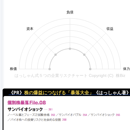
《PR》
株の爆益につなげる「暴落大全」
《はっしゃん著