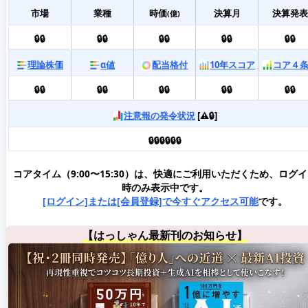
市場
業種
時価
決算月
決算発表
(億)
🔒🔒
🔒🔒
🔒🔒
🔒🔒
🔒🔒
理論株価
α値
配当格付
10年スコア
コア４
🔒🔒
🔒🔒
🔒🔒
🔒🔒
🔒🔒
注意報の発令状況
[⚠️🔒]
🔒🔒🔒🔒🔒🔒
コアタイム（9:00〜15:30）は、快適にご利用いただくため、ログ
時のみ表示中です。
[ログイン]または[会員登録]で今すぐアクセス可能
です。
【はっしゃん最新刊のお知らせ】