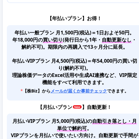
【年払いプラン】お得！
年払い一般プラン 月1,500円(税込)＝1日およそ50円。
年18,000円の
買い切り
(発行日から1年・
自動更新なし
・
解約不可)。期限内の再購入で13ヶ月分に延長。
年払いVIPプラン 月4,500円(税込)＝年54,000円の買い切
り(解約不可)。
理論株価データのExcel活用や生成AI連携など、VIP限定
機能をすべて利用できます。
*
【株Biz】から
メールが届くか事前チェック
できます。
【
月払いプラン
】自動更新！
月払いVIPプラン 月5,000円(税込)
の
自動引き落とし・月
単位で解約可
。
VIPプランを月払いで使いたい方向け。自動更新で手間が