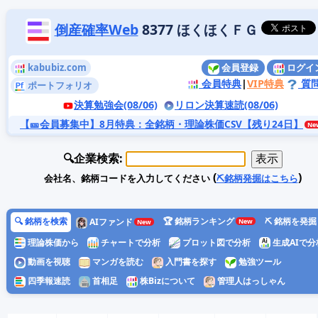
倒産確率Web
8377 ほくほくＦＧ
kabubiz.com
会員登録
ログイ
会員特典
|
VIP特典
質
ポートフォリオ
決算勉強会(08/06)
リロン決算速読(08/06)
【🎫会員募集中】8月特典
：全銘柄・理論株価CSV【残り24日】
🔍企業検索:
(
)
会社名、銘柄コードを入力してください
⛏️銘柄発掘はこちら
🔍 銘柄を検索
🏆 銘柄ランキング
⛏️ 銘柄を発掘
AIファンド
理論株価から
チャートで分析
プロット図で分析
生成AIで分
動画を視聴
マンガを読む
入門書を探す
勉強ツール
四季報速読
首相足
株Bizについて
管理人はっしゃん