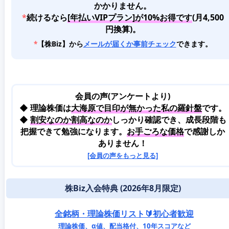
かかりません。
*
続けるなら
[年払いVIPプラン]が10%お得です
(月4,500
円換算)。
*
【株Biz】から
メールが届くか事前チェック
できます。
会員の声(アンケートより)
◆ 理論株価は
大海原で目印が無かった私の羅針盤
です。
◆
割安なのか割高なのか
しっかり確認でき、成長段階も
把握できて勉強になります。
お手ごろな価格
で感謝しか
ありません！
[会員の声をもっと見る]
株Biz入会特典 (2026年8月限定)
全銘柄・理論株価リスト🔰初心者歓迎
理論株価、α値、配当格付、10年スコアなど