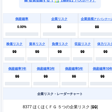
🎫 会員登録する（
【株Biz】パスポート）
倒産確率
企業リスク
企業規模
アドバンテー
0.00%
🔒🔒
🔒🔒
株価リスク
資本リスク
負債リスク
収益リスク
体力リス
🔒🔒
🔒🔒
🔒🔒
🔒🔒
🔒🔒
倒産確率1年
倒産確率3年
倒産確率5年
倒産確率10
🔒🔒
🔒🔒
🔒🔒
🔒🔒
企業リスク・レーダーチャート