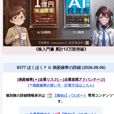
《株入門書 累計13万部突破》
8377 ほくほくＦＧ 倒産確率の詳細 (2026-08-06)
[倒産確率] = [企業リスク] − [企業規模アドバンテージ]
[
倒産確率の使い方・計算方法はこちら]
個別株の詳細情報表示は
【株Biz】パスポート
専用コンテンツ
す。