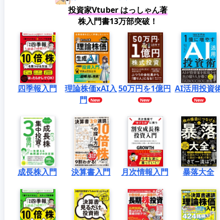
投資家Vtuber はっしゃん著
株入門書13万部突破！
四季報入門
理論株価xAI入
50万円を1億円
AI活用投資
門
成長株入門
決算書入門
月次情報入門
暴落大全