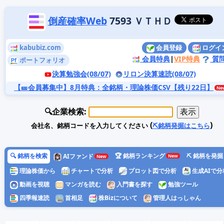
倒産確率Web
7593 ＶＴＨＤ
kabubiz.com
会員登録
ログイ
会員特典
|
VIP特典
質
ポートフォリオ
決算勉強会(08/07)
リロン決算速読(08/07)
【🎫会員募集中】8月特典
：全銘柄・理論株価CSV【残り22日】
🔍企業検索:
(
)
会社名、銘柄コードを入力してください
⛏️銘柄発掘はこちら
🔍 銘柄を検索
🏆 銘柄ランキング
⛏️ 銘柄を発掘
AIファンド
理論株価から
チャートで分析
プロット図で分析
生成AIで分
動画を視聴
マンガを読む
入門書を探す
勉強ツール
四季報速読
首相足
株Bizについて
管理人はっしゃん