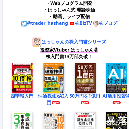
・Webプログラム開発
・はっしゃん式 理論株価
・動画、ライブ配信
@trader_hashang
株BizTV
株ブログ
はっしゃんの株入門書シリーズ
投資家Vtuber はっしゃん著
株入門書13万部突破！
四季報入門
理論株価xAI入
50万円を1億円
AI活用投資
門