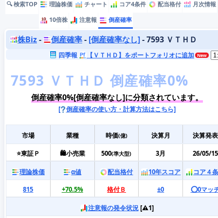
🔍 検索TOP
理論株価
チャート
コア4条件
配当格付
月次情報
10倍株
注意報
倒産確率
株Biz
-
倒産確率
-
[倒産確率なし]
- 7593 ＶＴＨＤ
四季報
【ＶＴＨＤ】をポートフォリオに追加
倒産確率0%[倒産確率なし]に分類されています。
[
倒産確率の使い方・計算方法はこちら]
市場
業種
時価
決算月
決算発表
(億)
⭐東証Ｐ
🛍️小売業
500
3月
26/05/15
(準大型)
理論株価
α値
配当格付
10年スコア
コア４
815
+70.5%
格付Ｂ
±0
⭕️0マッ
注意報の発令状況
[⚠️1]