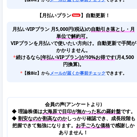
【
月払いプラン
】自動更新！
月払いVIPプラン 月5,000円(税込)
の
自動引き落とし・月
単位で解約可
。
VIPプランを月払いで使いたい方向け。自動更新で手間が
かかりません。
*
続けるなら
[年払いVIPプラン]が10%お得です
(月4,500
円換算)。
*
【株Biz】から
メールが届くか事前チェック
できます。
会員の声(アンケートより)
◆ 理論株価は
大海原で目印が無かった私の羅針盤
です。
◆
割安なのか割高なのか
しっかり確認でき、成長段階も
把握できて勉強になります。
お手ごろな価格
で感謝しか
ありません！