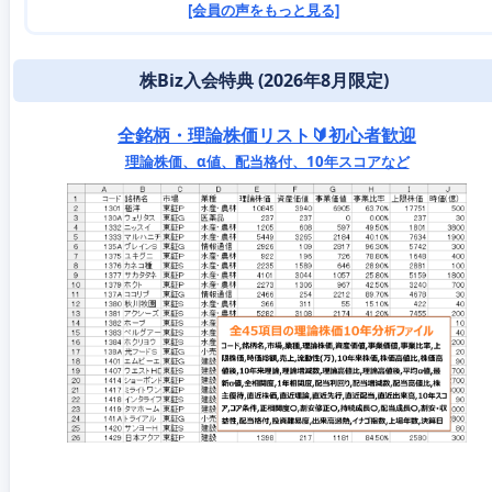
[会員の声をもっと見る]
株Biz入会特典 (2026年8月限定)
全銘柄・理論株価リスト🔰初心者歓迎
理論株価、α値、配当格付、10年スコアなど