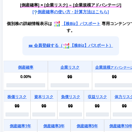
[倒産確率] = [企業リスク] − [企業規模アドバンテージ]
[
倒産確率の使い方・計算方法はこちら]
個別株の詳細情報表示は
【株Biz】パスポート
専用コンテンツ
す。
🎫 会員登録する（
【株Biz】パスポート）
倒産確率
企業リスク
企業規模
アドバンテー
0.00%
🔒🔒
🔒🔒
株価リスク
資本リスク
負債リスク
収益リスク
体力リス
🔒🔒
🔒🔒
🔒🔒
🔒🔒
🔒🔒
倒産確率1年
倒産確率3年
倒産確率5年
倒産確率10