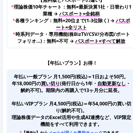
*
理論株価10年チャート：無料=最新決算1社・日替わり1
業種 →
パスポート=全銘柄
*
各種ランキング：無料=20位まで(1-3位除く) →
パスポ
ート=全リスト
*
時系列データ・専用機能(株BizTV/CSV/分布図/ポート
フォリオ…)：無料=不可 →
パスポート=すべて解放
【年払いプラン】お得！
年払い一般プラン 月1,500円(税込)＝1日およそ50円。
年18,000円の
買い切り
(発行日から1年・
自動更新なし
・
解約不可)。期限内の再購入で13ヶ月分に延長。
年払いVIPプラン 月4,500円(税込)＝年54,000円の買い切
り(解約不可)。
理論株価データのExcel活用や生成AI連携など、VIP限定
機能をすべて利用できます。
*
【株Biz】から
メールが届くか事前チェック
できます。