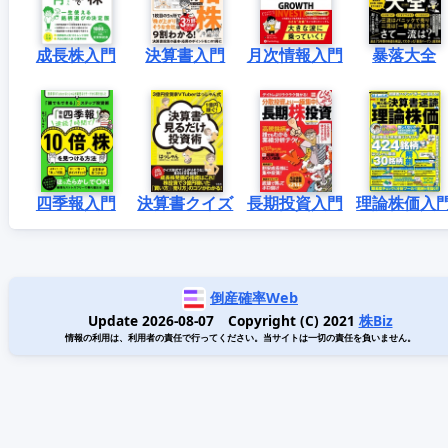
成長株入門
決算書入門
月次情報入門
暴落大全
四季報入門
決算書クイズ
長期投資入門
理論株価入
倒産確率Web
Update 2026-08-07 Copyright (C) 2021
株Biz
情報の利用は、利用者の責任で行ってください。当サイトは一切の責任を負いません。