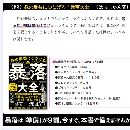
《PR》
株の爆益につなげる「暴落大全」
《はっしゃん著