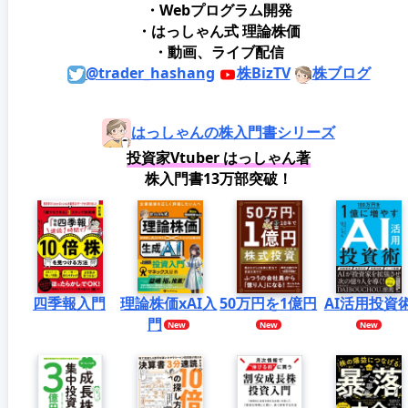
・Webプログラム開発
・はっしゃん式 理論株価
・動画、ライブ配信
@trader_hashang
株BizTV
株ブログ
はっしゃんの株入門書シリーズ
投資家Vtuber はっしゃん著
株入門書13万部突破！
四季報入門
理論株価xAI入
50万円を1億円
AI活用投資
門