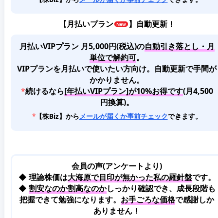
【
月払いプラン
】自動更新！
月払いVIPプラン 月5,000円(税込)
の
自動引き落とし・月
単位で解約可
。
VIPプランを月払いで使いたい方向け。自動更新で手間が
かかりません。
*
続けるなら
[年払いVIPプラン]が10%お得です
(月4,500
円換算)。
*
【株Biz】から
メールが届くか事前チェック
できます。
会員の声(アンケートより)
◆ 理論株価は
大海原で目印が無かった私の羅針盤
です。
◆
割安なのか割高なのか
しっかり確認でき、成長段階も
把握できて勉強になります。
お手ごろな価格
で感謝しか
ありません！