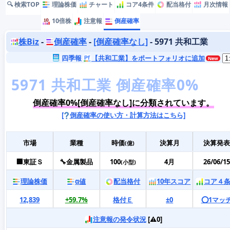
🔍 検索TOP
理論株価
チャート
コア4条件
配当格付
月次情報
10倍株
注意報
倒産確率
株Biz
-
倒産確率
-
[倒産確率なし]
- 5971 共和工業
四季報
【共和工業】をポートフォリオに追加
倒産確率0%[倒産確率なし]に分類されています。
[
倒産確率の使い方・計算方法はこちら]
市場
業種
時価
決算月
決算発表
(億)
🏢東証Ｓ
🔧金属製品
100
4月
26/06/15
(小型)
理論株価
α値
配当格付
10年スコア
コア４
12,839
+59.7%
格付Ｅ
±0
⭕️1マッ
注意報の発令状況
[⚠️0]