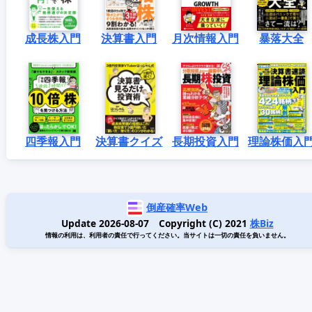
成長株入門
決算書入門
月次情報入門
暴落大全
四季報入門
決算書クイズ
長期投資入門
理論株価入
倒産確率Web
Update 2026-08-07 Copyright (C) 2021
株Biz
情報の利用は、利用者の責任で行ってください。当サイトは一切の責任を負いません。