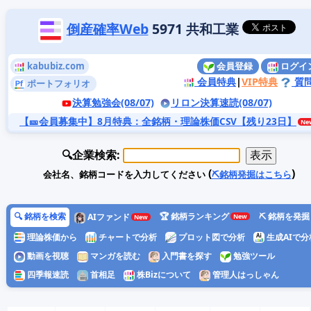
倒産確率Web
5971 共和工業
kabubiz.com
会員登録
ログイ
会員特典
|
VIP特典
質
ポートフォリオ
決算勉強会(08/07)
リロン決算速読(08/07)
【🎫会員募集中】8月特典
：全銘柄・理論株価CSV【残り23日】
🔍企業検索:
(
)
会社名、銘柄コードを入力してください
⛏️銘柄発掘はこちら
🔍 銘柄を検索
🏆 銘柄ランキング
⛏️ 銘柄を発掘
AIファンド
理論株価から
チャートで分析
プロット図で分析
生成AIで分
動画を視聴
マンガを読む
入門書を探す
勉強ツール
四季報速読
首相足
株Bizについて
管理人はっしゃん