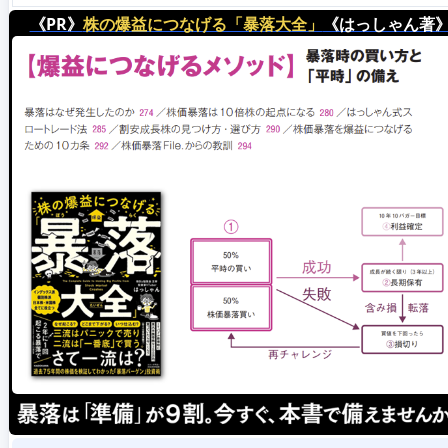
《PR》
株の爆益につなげる「暴落大全」
《はっしゃん著