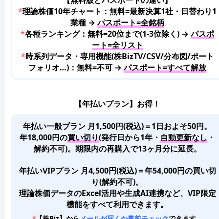
*
理論株価10年チャート：無料=最新決算1社・日替わり1
業種 →
パスポート=全銘柄
*
各種ランキング：無料=20位まで(1-3位除く) →
パスポ
ート=全リスト
*
時系列データ・専用機能(株BizTV/CSV/分布図/ポート
フォリオ…)：無料=不可 →
パスポート=すべて解放
【年払いプラン】お得！
年払い一般プラン 月1,500円(税込)＝1日およそ50円。
年18,000円の
買い切り
(発行日から1年・
自動更新なし
・
解約不可)。期限内の再購入で13ヶ月分に延長。
年払いVIPプラン 月4,500円(税込)＝年54,000円の買い切
り(解約不可)。
理論株価データのExcel活用や生成AI連携など、VIP限定
機能をすべて利用できます。
*
【株Biz】から
メールが届くか事前チェック
できます。