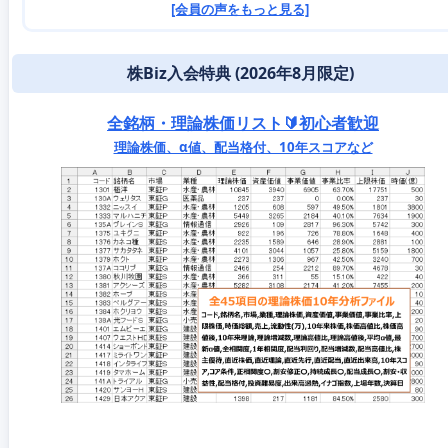
[会員の声をもっと見る]
株Biz入会特典 (2026年8月限定)
全銘柄・理論株価リスト🔰初心者歓迎
理論株価、α値、配当格付、10年スコアなど