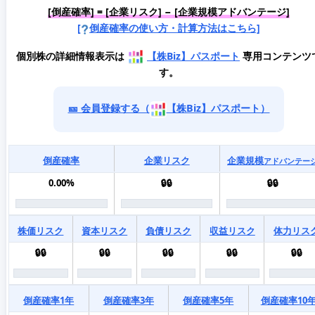
[倒産確率] = [企業リスク] − [企業規模アドバンテージ]
[
倒産確率の使い方・計算方法はこちら]
個別株の詳細情報表示は
【株Biz】パスポート
専用コンテンツ
す。
🎫 会員登録する（
【株Biz】パスポート）
倒産確率
企業リスク
企業規模
アドバンテー
0.00%
🔒🔒
🔒🔒
株価リスク
資本リスク
負債リスク
収益リスク
体力リス
🔒🔒
🔒🔒
🔒🔒
🔒🔒
🔒🔒
倒産確率1年
倒産確率3年
倒産確率5年
倒産確率10