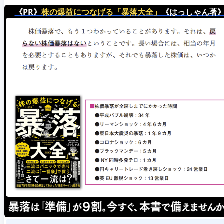
《PR》
株の爆益につなげる「暴落大全」
《はっしゃん著