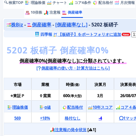
🔍 検索TOP
理論株価
チャート
コア4条件
配当格付
月次情報
10倍株
注意報
倒産確率
株Biz
-
倒産確率
-
[倒産確率なし]
- 5202 板硝子
四季報
【板硝子】をポートフォリオに追加
倒産確率0%[倒産確率なし]に分類されています。
[
倒産確率の使い方・計算方法はこちら]
市場
業種
時価
決算月
決算発表
(億)
⭐東証Ｐ
🏺窯業
600
3月
26/08/07
(準大型)
理論株価
α値
配当格付
10年スコア
コア４
569
+18%
格付なし
-4
⭕️1マッ
注意報の発令状況
[⚠️1]