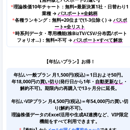
*
理論株価10年チャート：無料=最新決算1社・日替わり1
業種 →
パスポート=全銘柄
*
各種ランキング：無料=20位まで(1-3位除く) →
パスポ
ート=全リスト
*
時系列データ・専用機能(株BizTV/CSV/分布図/ポート
フォリオ…)：無料=不可 →
パスポート=すべて解放
【年払いプラン】お得！
年払い一般プラン 月1,500円(税込)＝1日およそ50円。
年18,000円の
買い切り
(発行日から1年・
自動更新なし
・
解約不可)。期限内の再購入で13ヶ月分に延長。
年払いVIPプラン 月4,500円(税込)＝年54,000円の買い切
り(解約不可)。
理論株価データのExcel活用や生成AI連携など、VIP限定
機能をすべて利用できます。
*
【株Biz】から
メールが届くか事前チェック
できます。