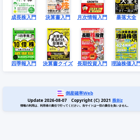
成長株入門
決算書入門
月次情報入門
暴落大全
四季報入門
決算書クイズ
長期投資入門
理論株価入
倒産確率Web
Update 2026-08-07 Copyright (C) 2021
株Biz
情報の利用は、利用者の責任で行ってください。当サイトは一切の責任を負いません。