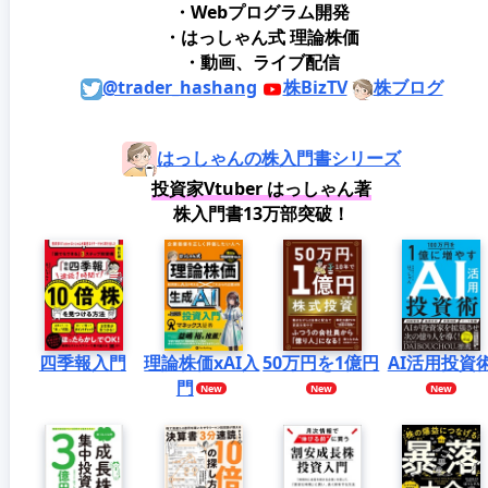
・Webプログラム開発
・はっしゃん式 理論株価
・動画、ライブ配信
@trader_hashang
株BizTV
株ブログ
はっしゃんの株入門書シリーズ
投資家Vtuber はっしゃん著
株入門書13万部突破！
四季報入門
理論株価xAI入
50万円を1億円
AI活用投資
門