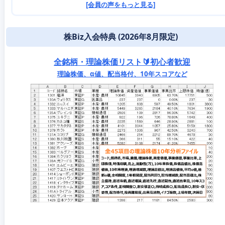
[会員の声をもっと見る]
株Biz入会特典 (2026年8月限定)
全銘柄・理論株価リスト🔰初心者歓迎
理論株価、α値、配当格付、10年スコアなど