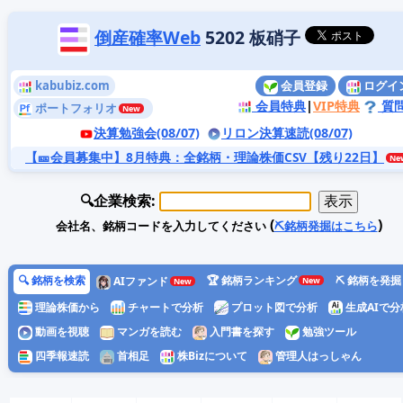
倒産確率Web
5202 板硝子
kabubiz.com
会員登録
ログイ
会員特典
|
VIP特典
質
ポートフォリオ
決算勉強会(08/07)
リロン決算速読(08/07)
【🎫会員募集中】8月特典
：全銘柄・理論株価CSV【残り22日】
🔍企業検索:
(
)
会社名、銘柄コードを入力してください
⛏️銘柄発掘はこちら
🔍 銘柄を検索
🏆 銘柄ランキング
⛏️ 銘柄を発掘
AIファンド
理論株価から
チャートで分析
プロット図で分析
生成AIで分
動画を視聴
マンガを読む
入門書を探す
勉強ツール
四季報速読
首相足
株Bizについて
管理人はっしゃん