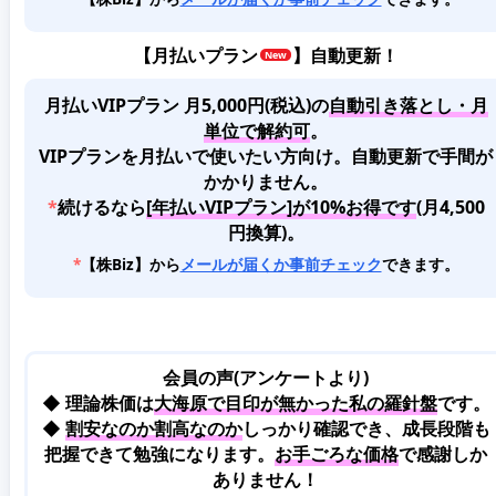
【
月払いプラン
】自動更新！
月払いVIPプラン 月5,000円(税込)
の
自動引き落とし・月
単位で解約可
。
VIPプランを月払いで使いたい方向け。自動更新で手間が
かかりません。
*
続けるなら
[年払いVIPプラン]が10%お得です
(月4,500
円換算)。
*
【株Biz】から
メールが届くか事前チェック
できます。
会員の声(アンケートより)
◆ 理論株価は
大海原で目印が無かった私の羅針盤
です。
◆
割安なのか割高なのか
しっかり確認でき、成長段階も
把握できて勉強になります。
お手ごろな価格
で感謝しか
ありません！