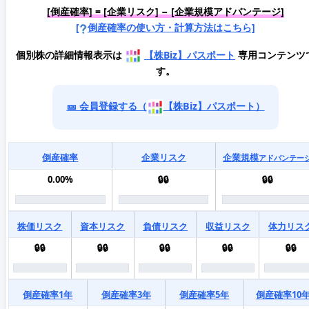
[倒産確率] = [企業リスク] − [企業規模アドバンテージ]
[
倒産確率の使い方・計算方法はこちら]
個別株の詳細情報表示は
【株Biz】パスポート
専用コンテンツ
す。
🎫 会員登録する（
【株Biz】パスポート）
倒産確率
企業リスク
企業規模
アドバンテー
0.00%
🔒🔒
🔒🔒
株価リスク
資本リスク
負債リスク
収益リスク
体力リス
🔒🔒
🔒🔒
🔒🔒
🔒🔒
🔒🔒
倒産確率1年
倒産確率3年
倒産確率5年
倒産確率10