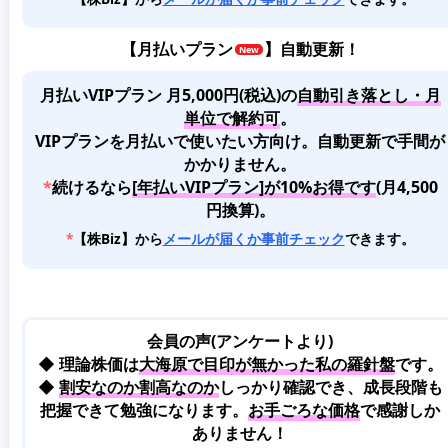
【
月払いプラン
】自動更新！
月払いVIPプラン 月5,000円(税込)
の
自動引き落とし・月
単位で解約可
。
VIPプランを月払いで使いたい方向け。自動更新で手間が
かかりません。
*
続けるなら
[年払いVIPプラン]が10%お得です
(月4,500
円換算)。
*
【株Biz】から
メールが届くか事前チェック
できます。
会員の声(アンケートより)
◆ 理論株価は
大海原で目印が無かった私の羅針盤
です。
◆
割安なのか割高なのか
しっかり確認でき、成長段階も
把握できて勉強になります。
お手ごろな価格
で感謝しか
ありません！