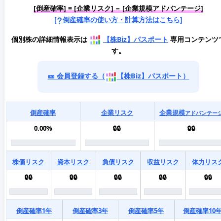
[倒産確率] = [企業リスク] − [企業規模アドバンテージ]
[
倒産確率の使い方・計算方法はこちら]
個別株の詳細情報表示は
【株Biz】パスポート
専用コンテンツ
す。
🎫 会員登録する（
【株Biz】パスポート）
倒産確率
企業リスク
企業規模
アドバンテー
0.00%
🔒🔒
🔒🔒
株価リスク
資本リスク
負債リスク
収益リスク
体力リス
🔒🔒
🔒🔒
🔒🔒
🔒🔒
🔒🔒
倒産確率1年
倒産確率3年
倒産確率5年
倒産確率10