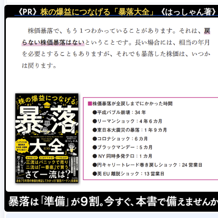
《PR》
株の爆益につなげる「暴落大全」
《はっしゃん著