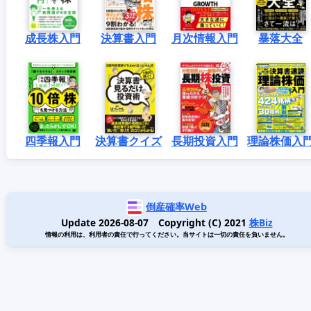
成長株入門
決算書入門
月次情報入門
暴落大全
四季報入門
決算書クイズ
長期投資入門
理論株価入
倒産確率Web
Update 2026-08-07 Copyright (C) 2021
株Biz
情報の利用は、利用者の責任で行ってください。当サイトは一切の責任を負いません。