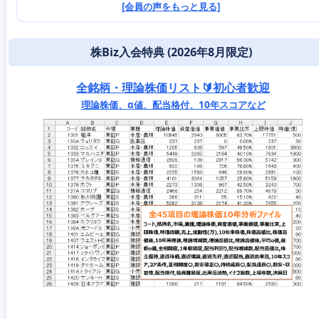
[会員の声をもっと見る]
株Biz入会特典 (2026年8月限定)
全銘柄・理論株価リスト🔰初心者歓迎
理論株価、α値、配当格付、10年スコアなど