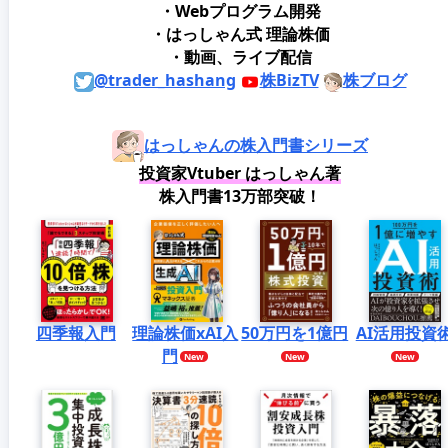
・Webプログラム開発
・はっしゃん式 理論株価
・動画、ライブ配信
@trader_hashang
株BizTV
株ブログ
はっしゃんの株入門書シリーズ
投資家Vtuber はっしゃん著
株入門書13万部突破！
四季報入門
理論株価xAI入
50万円を1億円
AI活用投資
門