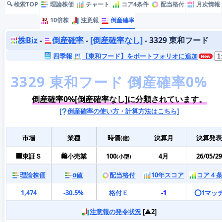
🔍 検索TOP
理論株価
チャート
コア4条件
配当格付
月次情報
10倍株
注意報
倒産確率
株Biz
-
倒産確率
-
[倒産確率なし]
- 3329 東和フード
四季報
【東和フード】をポートフォリオに追加
倒産確率0%[倒産確率なし]に分類されています。
[
倒産確率の使い方・計算方法はこちら]
市場
業種
時価
決算月
決算発表
(億)
🏢東証Ｓ
🛍️小売業
100
4月
26/05/29
(小型)
理論株価
α値
配当格付
10年スコア
コア４
1,474
-30.5%
格付Ｅ
-1
⭕️1マッ
注意報の発令状況
[⚠️2]