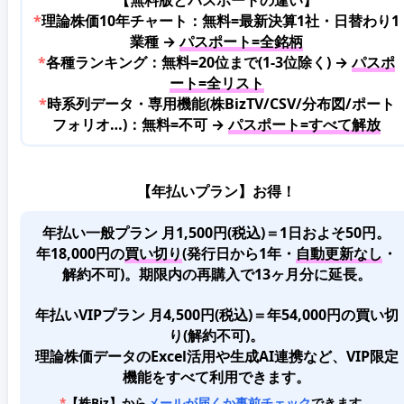
*
理論株価10年チャート：無料=最新決算1社・日替わり1
業種 →
パスポート=全銘柄
*
各種ランキング：無料=20位まで(1-3位除く) →
パスポ
ート=全リスト
*
時系列データ・専用機能(株BizTV/CSV/分布図/ポート
フォリオ…)：無料=不可 →
パスポート=すべて解放
【年払いプラン】お得！
年払い一般プラン 月1,500円(税込)＝1日およそ50円。
年18,000円の
買い切り
(発行日から1年・
自動更新なし
・
解約不可)。期限内の再購入で13ヶ月分に延長。
年払いVIPプラン 月4,500円(税込)＝年54,000円の買い切
り(解約不可)。
理論株価データのExcel活用や生成AI連携など、VIP限定
機能をすべて利用できます。
*
【株Biz】から
メールが届くか事前チェック
できます。