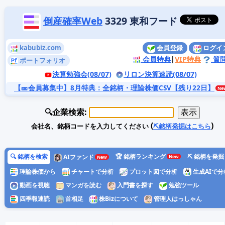
倒産確率Web
3329 東和フード
kabubiz.com
会員登録
ログイ
会員特典
|
VIP特典
質
ポートフォリオ
決算勉強会(08/07)
リロン決算速読(08/07)
【🎫会員募集中】8月特典
：全銘柄・理論株価CSV【残り22日】
🔍企業検索:
(
)
会社名、銘柄コードを入力してください
⛏️銘柄発掘はこちら
🔍 銘柄を検索
🏆 銘柄ランキング
⛏️ 銘柄を発掘
AIファンド
理論株価から
チャートで分析
プロット図で分析
生成AIで分
動画を視聴
マンガを読む
入門書を探す
勉強ツール
四季報速読
首相足
株Bizについて
管理人はっしゃん