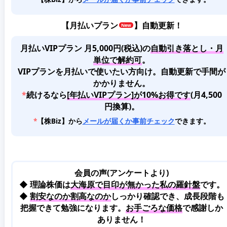
【
月払いプラン
】自動更新！
月払いVIPプラン 月5,000円(税込)
の
自動引き落とし・月
単位で解約可
。
VIPプランを月払いで使いたい方向け。自動更新で手間が
かかりません。
*
続けるなら
[年払いVIPプラン]が10%お得です
(月4,500
円換算)。
*
【株Biz】から
メールが届くか事前チェック
できます。
会員の声(アンケートより)
◆ 理論株価は
大海原で目印が無かった私の羅針盤
です。
◆
割安なのか割高なのか
しっかり確認でき、成長段階も
把握できて勉強になります。
お手ごろな価格
で感謝しか
ありません！