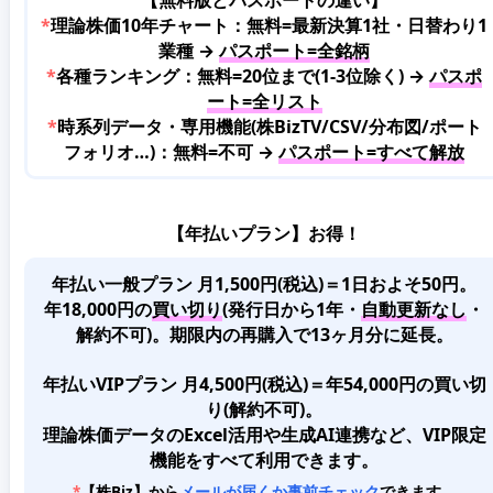
*
理論株価10年チャート：無料=最新決算1社・日替わり1
業種 →
パスポート=全銘柄
*
各種ランキング：無料=20位まで(1-3位除く) →
パスポ
ート=全リスト
*
時系列データ・専用機能(株BizTV/CSV/分布図/ポート
フォリオ…)：無料=不可 →
パスポート=すべて解放
【年払いプラン】お得！
年払い一般プラン 月1,500円(税込)＝1日およそ50円。
年18,000円の
買い切り
(発行日から1年・
自動更新なし
・
解約不可)。期限内の再購入で13ヶ月分に延長。
年払いVIPプラン 月4,500円(税込)＝年54,000円の買い切
り(解約不可)。
理論株価データのExcel活用や生成AI連携など、VIP限定
機能をすべて利用できます。
*
【株Biz】から
メールが届くか事前チェック
できます。