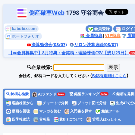
倒産確率Web
1798 守谷商会
kabubiz.com
会員登録
ログイ
会員特典
|
VIP特典
質
ポートフォリオ
決算勉強会(08/07)
リロン決算速読(08/07)
【🎫会員募集中】8月特典
：全銘柄・理論株価CSV【残り23日】
🔍企業検索:
(
)
会社名、銘柄コードを入力してください
⛏️銘柄発掘はこちら
🔍 銘柄を検索
🏆 銘柄ランキング
⛏️ 銘柄を発掘
AIファンド
理論株価から
チャートで分析
プロット図で分析
生成AIで分
動画を視聴
マンガを読む
入門書を探す
勉強ツール
四季報速読
首相足
株Bizについて
管理人はっしゃん