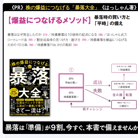
《PR》
株の爆益につなげる「暴落大全」
《はっしゃん著