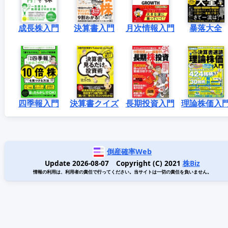
成長株入門
決算書入門
月次情報入門
暴落大全
四季報入門
決算書クイズ
長期投資入門
理論株価入
倒産確率Web
Update 2026-08-07 Copyright (C) 2021
株Biz
情報の利用は、利用者の責任で行ってください。当サイトは一切の責任を負いません。