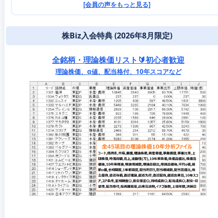
[会員の声をもっと見る]
株Biz入会特典 (2026年8月限定)
全銘柄・理論株価リスト🔰初心者歓迎
理論株価、α値、配当格付、10年スコアなど