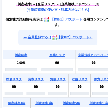
[倒産確率] = [企業リスク] − [企業規模アドバンテージ]
[
倒産確率の使い方・計算方法はこちら]
個別株の詳細情報表示は
【株Biz】パスポート
専用コンテンツ
す。
🎫 会員登録する（
【株Biz】パスポート）
倒産確率
企業リスク
企業規模
アドバンテー
0.00%
🔒🔒
🔒🔒
株価リスク
資本リスク
負債リスク
収益リスク
体力リス
🔒🔒
🔒🔒
🔒🔒
🔒🔒
🔒🔒
倒産確率1年
倒産確率3年
倒産確率5年
倒産確率10