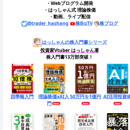
・Webプログラム開発
・はっしゃん式 理論株価
・動画、ライブ配信
@trader_hashang
株BizTV
株ブログ
はっしゃんの株入門書シリーズ
投資家Vtuber はっしゃん著
株入門書13万部突破！
四季報入門
理論株価xAI入
50万円を1億円
AI活用投資
門