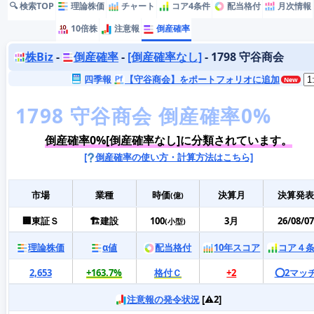
🔍 検索TOP
理論株価
チャート
コア4条件
配当格付
月次情報
10倍株
注意報
倒産確率
株Biz
-
倒産確率
-
[倒産確率なし]
- 1798 守谷商会
四季報
【守谷商会】をポートフォリオに追加
倒産確率0%[倒産確率なし]に分類されています。
[
倒産確率の使い方・計算方法はこちら]
市場
業種
時価
決算月
決算発表
(億)
🏢東証Ｓ
🏗️建設
100
3月
26/08/07
(小型)
理論株価
α値
配当格付
10年スコア
コア４
2,653
+163.7%
格付Ｃ
+2
⭕️2マッ
注意報の発令状況
[⚠️2]