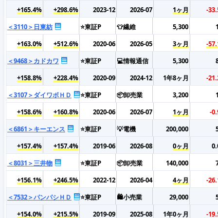
+165.4%
+298.6%
2023-12
2026-07
1ヶ月
-33
＜3110＞日東紡
⭐東証P
👕繊維
5,300
+163.0%
+512.6%
2020-06
2026-05
3ヶ月
-57
＜9468＞カドカワ
⭐東証P
💻情報通信
5,300
+158.8%
+228.4%
2020-09
2024-12
1年8ヶ月
-21
＜3107＞ダイワボＨＤ
⭐東証P
📦卸売業
3,200
+158.6%
+160.8%
2020-06
2026-07
1ヶ月
-0
＜6861＞キーエンス
⭐東証P
💡電機
200,000
+157.4%
+157.4%
2019-06
2026-08
0ヶ月
0
＜8031＞三井物
⭐東証P
📦卸売業
140,000
+156.1%
+246.5%
2022-12
2026-04
4ヶ月
-26
＜7532＞パンパシＨＤ
⭐東証P
🛍️小売業
29,000
+154.0%
+215.5%
2019-09
2025-08
1年0ヶ月
-19