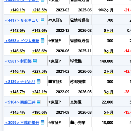
+149.1%
+218.5%
2023-03
2025-06
1年2ヶ月
-21
＜4417＞Ｇセキュリ
🌱東証G
💻情報通信
700
+148.6%
+148.6%
2022-12
2026-08
0ヶ月
0
＜9658＞ビジ太田昭
⭐東証P
💻情報通信
300
+146.6%
+188.6%
2020-06
2025-11
9ヶ月
-14
＜6981＞村田製
⭐東証P
💡電機
140,000
+146.4%
+337.5%
2021-03
2026-06
2ヶ月
-43
＜8139＞ナガホリ
🏢東証S
📦卸売業
300
+145.7%
+242.1%
2022-09
2026-05
3ヶ月
-28
＜9104＞商船三井
⭐東証P
🚢海運
22,000
+145.4%
+190.6%
2021-09
2026-03
5ヶ月
-15
＜3099＞三越伊勢丹
⭐東証P
🛍️小売業
13,000