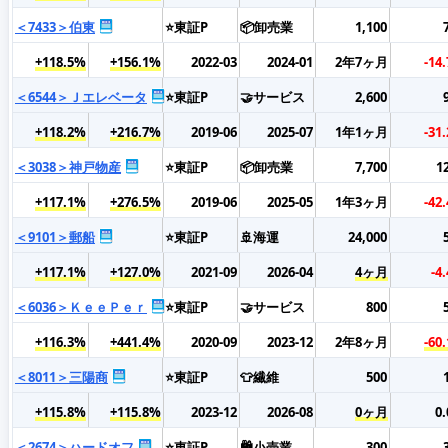
＜7433＞伯東
⭐東証P
📦卸売業
1,100
+118.5%
+156.1%
2022-03
2024-01
2年7ヶ月
-14
＜6544＞Ｊエレベータ
⭐東証P
🤝サービス
2,600
+118.2%
+216.7%
2019-06
2025-07
1年1ヶ月
-31
＜3038＞神戸物産
⭐東証P
📦卸売業
7,700
1
+117.1%
+276.5%
2019-06
2025-05
1年3ヶ月
-42
＜9101＞郵船
⭐東証P
🚢海運
24,000
+117.1%
+127.0%
2021-09
2026-04
4ヶ月
-4
＜6036＞ＫｅｅＰｅｒ
⭐東証P
🤝サービス
800
+116.3%
+441.4%
2020-09
2023-12
2年8ヶ月
-60
＜8011＞三陽商
⭐東証P
👕繊維
500
+115.8%
+115.8%
2023-12
2026-08
0ヶ月
0
＜2674＞ハードオフ
⭐東証P
🛍️小売業
300