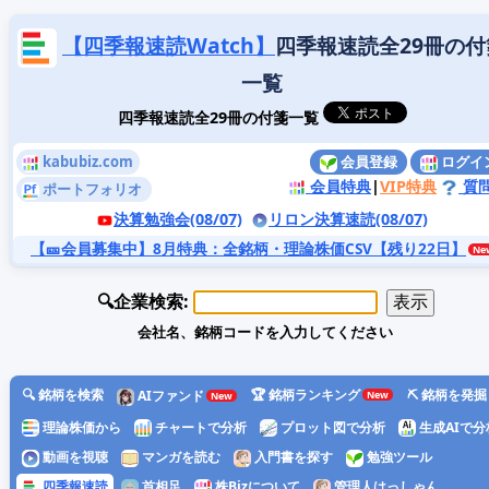
【四季報速読Watch】
四季報速読全29冊の付
一覧
四季報速読全29冊の付箋一覧
kabubiz.com
会員登録
ログイ
会員特典
|
VIP特典
質
ポートフォリオ
決算勉強会(08/07)
リロン決算速読(08/07)
【🎫会員募集中】8月特典
：全銘柄・理論株価CSV【残り22日】
🔍企業検索:
会社名、銘柄コードを入力してください
🔍 銘柄を検索
🏆 銘柄ランキング
⛏️ 銘柄を発掘
AIファンド
理論株価から
チャートで分析
プロット図で分析
生成AIで分
動画を視聴
マンガを読む
入門書を探す
勉強ツール
四季報速読
首相足
株Bizについて
管理人はっしゃん