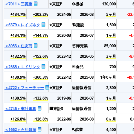
＜7011＞三菱重
⭐東証P
⚙️機械
130,000
+134.7%
+202.2%
2024-06
2026-03
5ヶ月
-22
＜6379＞レイズネク
⭐東証P
🏗️建設
1,500
+134.1%
+144.7%
2020-03
2026-07
1ヶ月
-4
＜8053＞住友商
⭐東証P
📦卸売業
85,000
+132.5%
+152.6%
2023-12
2026-05
3ヶ月
-8
＜2585＞Ｌドリンク
⭐東証P
🍱食品
700
+130.9%
+360.3%
2022-12
2025-08
1年0ヶ月
-49
＜4722＞フューチャー
⭐東証P
💻情報通信
2,300
+130.5%
+132.6%
2019-06
2026-07
1ヶ月
-0
＜4746＞東計電算
🏢東証S
💻情報通信
1,200
+126.8%
+126.8%
2022-06
2026-08
0ヶ月
0
＜1662＞石油資源
⭐東証P
⛏️鉱業
4,400