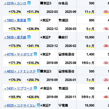
＜2216＞カンロ
🏢東証S
🍱食品
500
+175.2%
+511.3%
2023-03
2025-09
11ヶ月
-55
＜1882＞東亜道
⭐東証P
🏗️建設
800
+173.7%
+236.8%
2022-12
2026-03
5ヶ月
-18
＜5838＞楽天銀
⭐東証P
🏦銀行
10,000
+173.5%
+341.1%
2023-12
2026-02
6ヶ月
-38
＜4776＞サイボウズ
⭐東証P
💻情報通信
1,400
+171.3%
+310.2%
2019-09
2025-08
1年0ヶ月
-33
＜4832＞ＪＦＥシステ
🏢東証S
💻情報通信
500
+170.3%
+250.7%
2019-09
2026-01
7ヶ月
-23
＜1431＞リブワーク
🌱東証G
🏗️建設
100
+165.9%
+426.6%
2019-09
2020-11
5年9ヶ月
-49
＜6525＞コクサイエレ
⭐東証P
💡電機
19,000