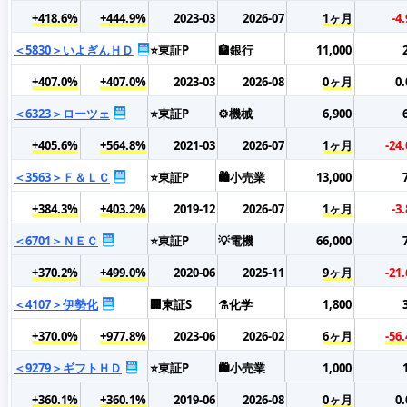
+418.6%
+444.9%
2023-03
2026-07
1ヶ月
-4
＜5830＞いよぎんＨＤ
⭐東証P
🏦銀行
11,000
+407.0%
+407.0%
2023-03
2026-08
0ヶ月
0
＜6323＞ローツェ
⭐東証P
⚙️機械
6,900
+405.6%
+564.8%
2021-03
2026-07
1ヶ月
-24
＜3563＞Ｆ＆ＬＣ
⭐東証P
🛍️小売業
13,000
+384.3%
+403.2%
2019-12
2026-07
1ヶ月
-3
＜6701＞ＮＥＣ
⭐東証P
💡電機
66,000
+370.2%
+499.0%
2020-06
2025-11
9ヶ月
-21
＜4107＞伊勢化
🏢東証S
⚗️化学
1,800
+370.0%
+977.8%
2023-06
2026-02
6ヶ月
-56
＜9279＞ギフトＨＤ
⭐東証P
🛍️小売業
1,000
+360.1%
+360.1%
2019-06
2026-08
0ヶ月
0