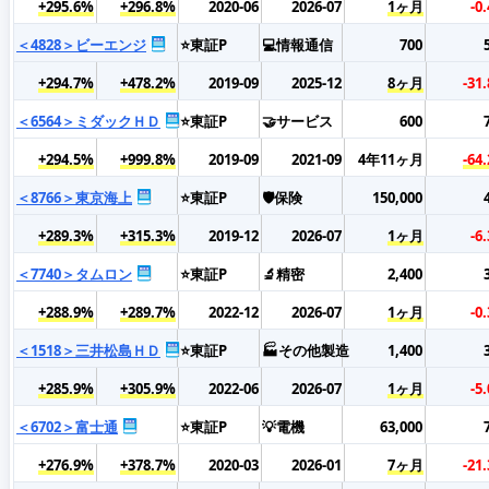
+295.6%
+296.8%
2020-06
2026-07
1ヶ月
-0
＜4828＞ビーエンジ
⭐東証P
💻情報通信
700
+294.7%
+478.2%
2019-09
2025-12
8ヶ月
-31
＜6564＞ミダックＨＤ
⭐東証P
🤝サービス
600
+294.5%
+999.8%
2019-09
2021-09
4年11ヶ月
-64
＜8766＞東京海上
⭐東証P
🛡️保険
150,000
+289.3%
+315.3%
2019-12
2026-07
1ヶ月
-6
＜7740＞タムロン
⭐東証P
🔬精密
2,400
+288.9%
+289.7%
2022-12
2026-07
1ヶ月
-0
＜1518＞三井松島ＨＤ
⭐東証P
🏭その他製造
1,400
+285.9%
+305.9%
2022-06
2026-07
1ヶ月
-5
＜6702＞富士通
⭐東証P
💡電機
63,000
+276.9%
+378.7%
2020-03
2026-01
7ヶ月
-21