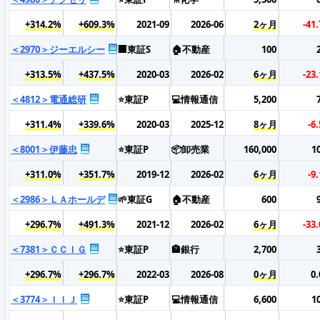
+314.2%
+609.3%
2021-09
2026-06
2ヶ月
-41
＜2970＞ジーエルシー
🏢東証S
🏠不動産
100
+313.5%
+437.5%
2020-03
2026-02
6ヶ月
-23
＜4812＞電通総研
⭐東証P
💻情報通信
5,200
+311.4%
+339.6%
2020-03
2025-12
8ヶ月
-6
＜8001＞伊藤忠
⭐東証P
📦卸売業
160,000
1
+311.0%
+351.7%
2019-12
2026-02
6ヶ月
-9
＜2986＞ＬＡホールデ
🌱東証G
🏠不動産
600
+296.7%
+491.3%
2021-12
2026-02
6ヶ月
-33
＜7381＞ＣＣＩＧ
⭐東証P
🏦銀行
2,700
+296.7%
+296.7%
2022-03
2026-08
0ヶ月
0
＜3774＞ＩＩＪ
⭐東証P
💻情報通信
6,600
1