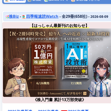
株Biz
-
四季報速読Watch
- 全29冊(658社) -
2026-08-09
【はっしゃん最新刊のお知らせ】
《株入門書 累計13万部突破》