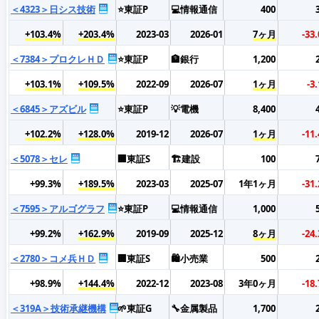
＜4323＞日シス技術
⭐東証P
💻情報通信
400
+103.4%
+203.4%
2023-03
2026-01
7ヶ月
-33
＜7384＞プロクレＨＤ
⭐東証P
🏦銀行
1,200
+103.1%
+109.5%
2022-09
2026-07
1ヶ月
-3
＜6845＞アズビル
⭐東証P
💡電機
8,400
+102.2%
+128.0%
2019-12
2026-07
1ヶ月
-11
＜5078＞セレ
🏢東証S
🏗️建設
100
+99.3%
+189.5%
2023-03
2025-07
1年1ヶ月
-31
＜7595＞アルゴグラフ
⭐東証P
💻情報通信
1,000
+99.2%
+162.9%
2019-09
2025-12
8ヶ月
-24
＜2780＞コメ兵ＨＤ
🏢東証S
🛍️小売業
500
+98.9%
+144.4%
2022-12
2023-08
3年0ヶ月
-18
＜319A＞技術承継機構
🌱東証G
🔧金属製品
1,700