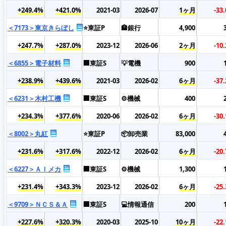
+249.4%
+421.0%
2021-03
2026-07
1ヶ月
-33
＜7173＞東京きらぼし
⭐東証P
🏦銀行
4,900
+247.7%
+287.0%
2023-12
2026-06
2ヶ月
-10
＜6855＞電子材料
🏢東証S
💡電機
900
+238.9%
+439.6%
2021-03
2026-02
6ヶ月
-37
＜6231＞木村工機
🏢東証S
⚙️機械
400
+234.3%
+377.6%
2020-06
2026-02
6ヶ月
-30
＜8002＞丸紅
⭐東証P
📦卸売業
83,000
+231.6%
+317.6%
2022-12
2026-02
6ヶ月
-20
＜6227＞ＡＩメカ
🏢東証S
⚙️機械
1,300
+231.4%
+343.3%
2023-12
2026-02
6ヶ月
-25
＜9709＞ＮＣＳ＆Ａ
🏢東証S
💻情報通信
200
+227.6%
+320.3%
2020-03
2025-10
10ヶ月
-22