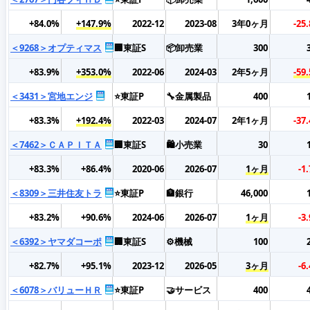
+84.0%
+147.9%
2022-12
2023-08
3年0ヶ月
-25
＜9268＞オプティマス
🏢東証S
📦卸売業
300
+83.9%
+353.0%
2022-06
2024-03
2年5ヶ月
-59
＜3431＞宮地エンジ
⭐東証P
🔧金属製品
400
+83.3%
+192.4%
2022-03
2024-07
2年1ヶ月
-37
＜7462＞ＣＡＰＩＴＡ
🏢東証S
🛍️小売業
30
+83.3%
+86.4%
2020-06
2026-07
1ヶ月
-1
＜8309＞三井住友トラ
⭐東証P
🏦銀行
46,000
+83.2%
+90.6%
2024-06
2026-07
1ヶ月
-3
＜6392＞ヤマダコーポ
🏢東証S
⚙️機械
100
+82.7%
+95.1%
2023-12
2026-05
3ヶ月
-6
＜6078＞バリューＨＲ
⭐東証P
🤝サービス
400