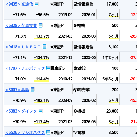
＜9435＞光通信
⭐東証P
💻情報通信
17,000
+71.6%
+96.5%
2019-09
2026-01
7ヶ月
-12
＜6328＞荏原実業
⭐東証P
⚙️機械
500
+71.3%
+133.7%
2021-03
2026-03
5ヶ月
-26
＜9418＞ＵＮＥＸＴ
⭐東証P
💻情報通信
3,100
+71.1%
+134.7%
2021-12
2025-06
1年2ヶ月
-27
＜1787＞ナカボテック
🏢東証S
🏗️建設
100
+71.0%
+114.4%
2019-12
2021-03
5年5ヶ月
-20
＜8007＞高島
⭐東証P
📦卸売業
200
+70.9%
+102.1%
2023-09
2026-02
6ヶ月
-15
＜6383＞ダイフク
⭐東証P
⚙️機械
23,000
+70.9%
+117.4%
2021-03
2026-05
3ヶ月
-21
＜6526＞ソシオネクス
⭐東証P
💡電機
3,500