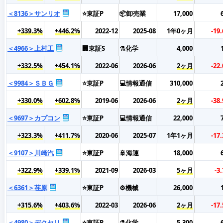
＜8136＞サンリオ
⭐東証P
📦卸売業
17,000
+339.3%
+446.2%
2022-12
2025-08
1年0ヶ月
-19
＜4966＞上村工
🏢東証S
⚗️化学
4,000
+332.5%
+454.1%
2022-06
2026-06
2ヶ月
-22
＜9984＞ＳＢＧ
⭐東証P
💻情報通信
310,000
+330.0%
+602.8%
2019-06
2026-06
2ヶ月
-38
＜9697＞カプコン
⭐東証P
💻情報通信
22,000
+323.3%
+411.7%
2020-06
2025-07
1年1ヶ月
-17
＜9107＞川崎汽
⭐東証P
🚢海運
18,000
+322.9%
+339.1%
2021-09
2026-03
5ヶ月
-3
＜6361＞荏原
⭐東証P
⚙️機械
26,000
+315.6%
+403.6%
2022-03
2026-06
2ヶ月
-17
＜4980＞デクセリ
⭐東証P
⚗️化学
5,300