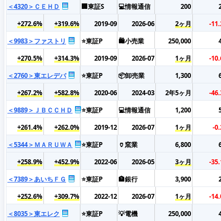
＜4320＞ＣＥＨＤ
🏢東証S
💻情報通信
200
+272.6%
+319.6%
2019-09
2026-06
2ヶ月
-11
＜9983＞ファストリ
⭐東証P
🛍️小売業
250,000
+270.5%
+314.3%
2019-09
2026-07
1ヶ月
-10
＜2760＞東エレデバ
⭐東証P
📦卸売業
1,300
+267.2%
+582.8%
2020-06
2024-03
2年5ヶ月
-46
＜9889＞ＪＢＣＣＨＤ
⭐東証P
💻情報通信
1,200
+261.4%
+262.0%
2019-12
2026-07
1ヶ月
-0
＜5344＞ＭＡＲＵＷＡ
⭐東証P
🏺窯業
6,800
+258.9%
+452.9%
2022-06
2026-05
3ヶ月
-35
＜7389＞あいちＦＧ
⭐東証P
🏦銀行
3,900
+252.6%
+309.7%
2022-12
2026-07
1ヶ月
-14
＜8035＞東エレク
⭐東証P
💡電機
250,000