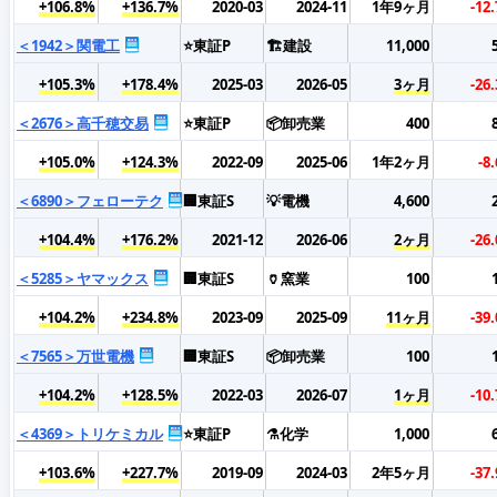
+106.8%
+136.7%
2020-03
2024-11
1年9ヶ月
-12
＜1942＞関電工
⭐東証P
🏗️建設
11,000
+105.3%
+178.4%
2025-03
2026-05
3ヶ月
-26
＜2676＞高千穂交易
⭐東証P
📦卸売業
400
+105.0%
+124.3%
2022-09
2025-06
1年2ヶ月
-8
＜6890＞フェローテク
🏢東証S
💡電機
4,600
+104.4%
+176.2%
2021-12
2026-06
2ヶ月
-26
＜5285＞ヤマックス
🏢東証S
🏺窯業
100
+104.2%
+234.8%
2023-09
2025-09
11ヶ月
-39
＜7565＞万世電機
🏢東証S
📦卸売業
100
+104.2%
+128.5%
2022-03
2026-07
1ヶ月
-10
＜4369＞トリケミカル
⭐東証P
⚗️化学
1,000
+103.6%
+227.7%
2019-09
2024-03
2年5ヶ月
-37