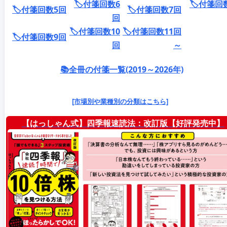
🏷️付箋回数6
🏷️付箋回
🏷️付箋回数5回
🏷️付箋回数7回
回
🏷️付箋回数10
🏷️付箋回数11回
🏷️付箋回数9回
回
～
📚全冊の付箋一覧(2019～2026年)
[市場別や業種別の分類はこちら]
【はっしゃん式】四季報速読法：改訂版【好評発売中】