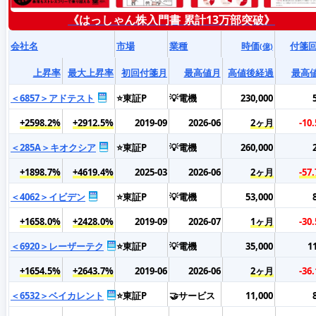
《はっしゃん株入門書 累計13万部突破》
会社名
市場
業種
時価
付箋
(億)
上昇率
最大上昇率
初回付箋月
最高値月
高値後経過
最高
＜6857＞アドテスト
⭐東証P
💡電機
230,000
+2598.2%
+2912.5%
2019-09
2026-06
2ヶ月
-10
＜285A＞キオクシア
⭐東証P
💡電機
260,000
+1898.7%
+4619.4%
2025-03
2026-06
2ヶ月
-57
＜4062＞イビデン
⭐東証P
💡電機
53,000
+1658.0%
+2428.0%
2019-09
2026-07
1ヶ月
-30
＜6920＞レーザーテク
⭐東証P
💡電機
35,000
1
+1654.5%
+2643.7%
2019-06
2026-06
2ヶ月
-36
＜6532＞ベイカレント
⭐東証P
🤝サービス
11,000