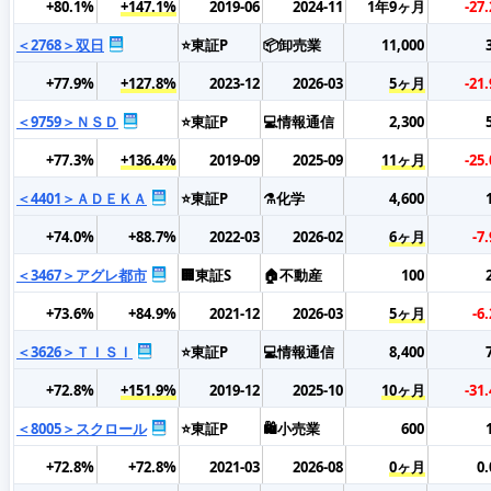
+80.1%
+147.1%
2019-06
2024-11
1年9ヶ月
-27
＜2768＞双日
⭐東証P
📦卸売業
11,000
+77.9%
+127.8%
2023-12
2026-03
5ヶ月
-21
＜9759＞ＮＳＤ
⭐東証P
💻情報通信
2,300
+77.3%
+136.4%
2019-09
2025-09
11ヶ月
-25
＜4401＞ＡＤＥＫＡ
⭐東証P
⚗️化学
4,600
+74.0%
+88.7%
2022-03
2026-02
6ヶ月
-7
＜3467＞アグレ都市
🏢東証S
🏠不動産
100
+73.6%
+84.9%
2021-12
2026-03
5ヶ月
-6
＜3626＞ＴＩＳＩ
⭐東証P
💻情報通信
8,400
+72.8%
+151.9%
2019-12
2025-10
10ヶ月
-31
＜8005＞スクロール
⭐東証P
🛍️小売業
600
+72.8%
+72.8%
2021-03
2026-08
0ヶ月
0