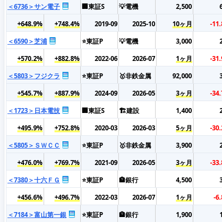
＜6736＞サン電子
🏢東証S
💡電機
2,500
+648.9%
+748.4%
2019-09
2025-10
10ヶ月
-11
＜6590＞芝浦
⭐東証P
💡電機
3,000
+570.2%
+882.8%
2022-06
2026-07
1ヶ月
-31
＜5803＞フジクラ
⭐東証P
🥇非鉄金属
92,000
+545.7%
+887.9%
2024-09
2026-05
3ヶ月
-34
＜1723＞日本電技
🏢東証S
🏗️建設
1,400
+495.9%
+752.8%
2020-03
2026-03
5ヶ月
-30
＜5805＞ＳＷＣＣ
⭐東証P
🥇非鉄金属
3,900
+476.0%
+769.7%
2021-09
2026-05
3ヶ月
-33
＜7380＞十六ＦＧ
⭐東証P
🏦銀行
4,500
+456.6%
+496.7%
2022-03
2026-07
1ヶ月
-6
＜7184＞富山第一銀
⭐東証P
🏦銀行
1,900