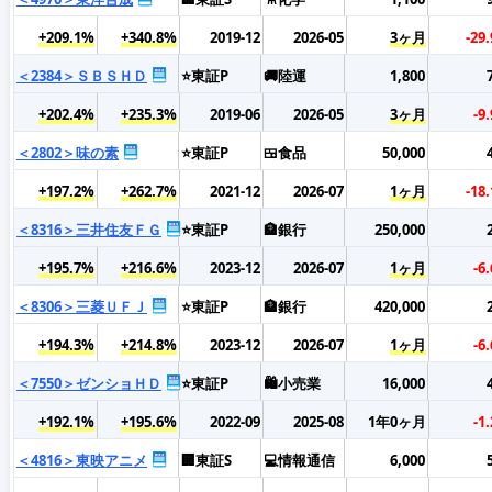
+209.1%
+340.8%
2019-12
2026-05
3ヶ月
-29
＜2384＞ＳＢＳＨＤ
⭐東証P
🚚陸運
1,800
+202.4%
+235.3%
2019-06
2026-05
3ヶ月
-9
＜2802＞味の素
⭐東証P
🍱食品
50,000
+197.2%
+262.7%
2021-12
2026-07
1ヶ月
-18
＜8316＞三井住友ＦＧ
⭐東証P
🏦銀行
250,000
+195.7%
+216.6%
2023-12
2026-07
1ヶ月
-6
＜8306＞三菱ＵＦＪ
⭐東証P
🏦銀行
420,000
+194.3%
+214.8%
2023-12
2026-07
1ヶ月
-6
＜7550＞ゼンショＨＤ
⭐東証P
🛍️小売業
16,000
+192.1%
+195.6%
2022-09
2025-08
1年0ヶ月
-1
＜4816＞東映アニメ
🏢東証S
💻情報通信
6,000