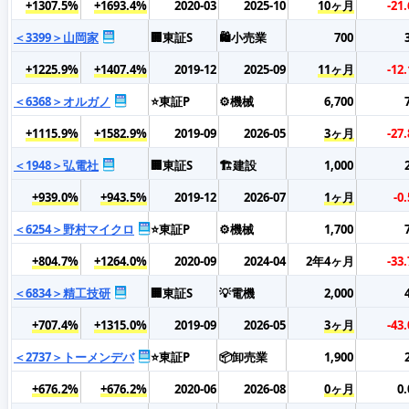
+1307.5%
+1693.4%
2020-03
2025-10
10ヶ月
-21
＜3399＞山岡家
🏢東証S
🛍️小売業
700
+1225.9%
+1407.4%
2019-12
2025-09
11ヶ月
-12
＜6368＞オルガノ
⭐東証P
⚙️機械
6,700
+1115.9%
+1582.9%
2019-09
2026-05
3ヶ月
-27
＜1948＞弘電社
🏢東証S
🏗️建設
1,000
+939.0%
+943.5%
2019-12
2026-07
1ヶ月
-0
＜6254＞野村マイクロ
⭐東証P
⚙️機械
1,700
+804.7%
+1264.0%
2020-09
2024-04
2年4ヶ月
-33
＜6834＞精工技研
🏢東証S
💡電機
2,000
+707.4%
+1315.0%
2019-09
2026-05
3ヶ月
-43
＜2737＞トーメンデバ
⭐東証P
📦卸売業
1,900
+676.2%
+676.2%
2020-06
2026-08
0ヶ月
0