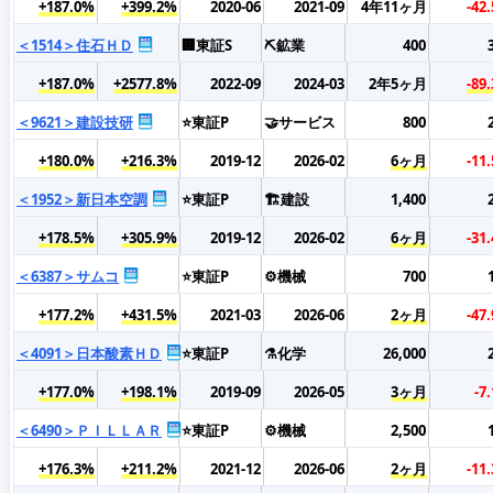
+187.0%
+399.2%
2020-06
2021-09
4年11ヶ月
-42
＜1514＞住石ＨＤ
🏢東証S
⛏️鉱業
400
+187.0%
+2577.8%
2022-09
2024-03
2年5ヶ月
-89
＜9621＞建設技研
⭐東証P
🤝サービス
800
+180.0%
+216.3%
2019-12
2026-02
6ヶ月
-11
＜1952＞新日本空調
⭐東証P
🏗️建設
1,400
+178.5%
+305.9%
2019-12
2026-02
6ヶ月
-31
＜6387＞サムコ
⭐東証P
⚙️機械
700
+177.2%
+431.5%
2021-03
2026-06
2ヶ月
-47
＜4091＞日本酸素ＨＤ
⭐東証P
⚗️化学
26,000
+177.0%
+198.1%
2019-09
2026-05
3ヶ月
-7
＜6490＞ＰＩＬＬＡＲ
⭐東証P
⚙️機械
2,500
+176.3%
+211.2%
2021-12
2026-06
2ヶ月
-11