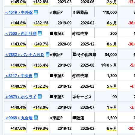
+145.0%
+182.8%
2023-03
2026-06
2ヶ月
-13
＜4519＞中外薬
⭐東証P
💊医薬品
110,000
+144.8%
+282.1%
2019-09
2026-02
6ヶ月
-36
＜7500＞西川計測
🏢東証S
📦卸売業
300
+143.0%
+249.7%
2020-06
2025-12
8ヶ月
-30
＜7832＞バンナムＨＤ
⭐東証P
🏭その他製造
34,000
+140.6%
+155.4%
2019-09
2025-08
1年0ヶ月
-5
＜8117＞中央自
🏢東証S
📦卸売業
1,300
+140.5%
+152.2%
2019-12
2026-03
5ヶ月
-4
＜9679＞ホウライ
🏢東証S
🤝サービス
90
+140.4%
+148.0%
2019-09
2026-07
1ヶ月
-3
＜9068＞丸全運
⭐東証P
🚚陸運
1,500
+137.6%
+199.3%
2019-12
2026-02
6ヶ月
-20