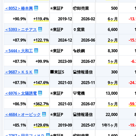
＜8052＞椿本興
⭐東証P
📦卸売業
500
+90.9%
+119.4%
2019-12
2026-02
6ヶ月
-13
＜5393＞ニチアス
⭐東証P
🏺窯業
6,600
+87.9%
+122.1%
2024-12
2026-06
2ヶ月
-15
＜5444＞大和工
⭐東証P
🔩鉄鋼
8,300
+87.5%
+99.9%
2023-09
2026-07
1ヶ月
-6
＜9687＞ＫＳＫ
🏢東証S
💻情報通信
300
+87.5%
+147.6%
2021-03
2025-11
9ヶ月
-24
＜6976＞太陽誘電
⭐東証P
💡電機
13,000
+86.5%
+362.7%
2021-03
2026-07
1ヶ月
-59
＜4684＞オービック
⭐東証P
💻情報通信
22,000
+85.1%
+129.6%
2019-09
2025-07
1年1ヶ月
-19
＜2767＞円谷フィＨＤ
⭐東証P
📦卸売業
1,600