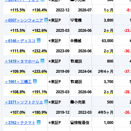
+115.5%
+136.4%
2022-12
2026-07
1ヶ月
-8
＜6507＞シンフォニア
⭐東証P
💡電機
3,800
+115.5%
+182.6%
2025-03
2026-06
2ヶ月
-23
＜6146＞ディスコ
⭐東証P
⚙️機械
63,000
+111.8%
+232.4%
2023-09
2026-06
2ヶ月
-36
＜1419＞タマホーム
⭐東証P
🏗️建設
800
+109.9%
+233.6%
2019-09
2024-04
2年4ヶ月
-37
＜1961＞三機工
⭐東証P
🏗️建設
3,700
+108.8%
+191.1%
2025-03
2026-06
2ヶ月
-28
＜3371＞ソフトクリエ
⭐東証P
🛍️小売業
500
+107.0%
+180.9%
2019-12
2022-03
4年5ヶ月
-26
＜3762＞テクマト
⭐東証P
💻情報通信
1,000