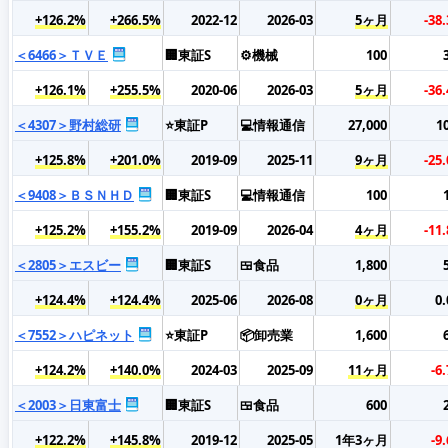
+126.2%
+266.5%
2022-12
2026-03
5ヶ月
-38
＜6466＞ＴＶＥ
🏢東証S
⚙️機械
100
+126.1%
+255.5%
2020-06
2026-03
5ヶ月
-36
＜4307＞野村総研
⭐東証P
💻情報通信
27,000
1
+125.8%
+201.0%
2019-09
2025-11
9ヶ月
-25
＜9408＞ＢＳＮＨＤ
🏢東証S
💻情報通信
100
+125.2%
+155.2%
2019-09
2026-04
4ヶ月
-11
＜2805＞エスビー
🏢東証S
🍱食品
1,800
+124.4%
+124.4%
2025-06
2026-08
0ヶ月
0
＜7552＞ハピネット
⭐東証P
📦卸売業
1,600
+124.2%
+140.0%
2024-03
2025-09
11ヶ月
-6
＜2003＞日東富士
🏢東証S
🍱食品
600
+122.2%
+145.8%
2019-12
2025-05
1年3ヶ月
-9