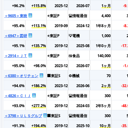
+96.2%
+115.8%
2025-12
2026-07
1ヶ月
-9
＜9605＞東映
⭐東証P
💻情報通信
4,400
+95.4%
+113.1%
2019-09
2024-12
1年8ヶ月
-8
＜6947＞図研
⭐東証P
💡電機
1,000
+95.1%
+135.7%
2019-12
2025-08
1年0ヶ月
-17
＜2914＞ＪＴ
⭐東証P
🍱食品
140,000
+95.0%
+98.0%
2023-12
2026-07
1ヶ月
-1
＜6380＞オリチェン
🏢東証S
⚙️機械
70
+94.6%
+186.2%
2023-12
2026-06
2ヶ月
-32
＜4826＞ＣＩＪ
⭐東証P
💻情報通信
300
+93.0%
+277.2%
2019-12
2024-03
2年5ヶ月
-48
＜3798＞ＵＬＳグルプ
🏢東証S
💻情報通信
300
+91.3%
+194.4%
2019-12
2025-10
10ヶ月
-35