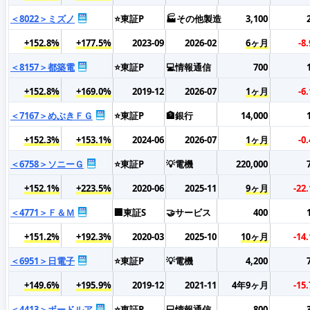
＜8022＞ミズノ
⭐東証P
🏭その他製造
3,100
+152.8%
+177.5%
2023-09
2026-02
6ヶ月
-8
＜8157＞都築電
⭐東証P
💻情報通信
700
+152.8%
+169.0%
2019-12
2026-07
1ヶ月
-6
＜7167＞めぶきＦＧ
⭐東証P
🏦銀行
14,000
+152.3%
+153.1%
2024-06
2026-07
1ヶ月
-0
＜6758＞ソニーＧ
⭐東証P
💡電機
220,000
+152.1%
+223.5%
2020-06
2025-11
9ヶ月
-22
＜4771＞Ｆ＆Ｍ
🏢東証S
🤝サービス
400
+151.2%
+192.3%
2020-03
2025-10
10ヶ月
-14
＜6951＞日電子
⭐東証P
💡電機
4,200
+149.6%
+195.9%
2019-12
2021-11
4年9ヶ月
-15
＜4413＞ボードルア
⭐東証P
💻情報通信
800