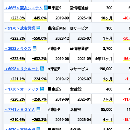
＜4685＞菱友システム
🏢東証S
💻情報通信
300
+223.8%
+445.0%
2019-09
2025-10
10ヶ月
-40
＜9170＞成友興業
🏯名証MN
🤝サービス
100
+223.2%
+550.0%
2023-12
2026-07
1ヶ月
-50
＜3923＞ラクス
⭐東証P
💻情報通信
3,700
+222.6%
+632.2%
2019-06
2021-09
4年11ヶ月
-56
＜6098＞リクルート
⭐東証P
🤝サービス
190,000
+221.1%
+224.9%
2019-12
2026-07
1ヶ月
-1
＜1736＞オーテック
🏢東証S
🏗️建設
400
+220.2%
+259.7%
2019-09
2026-01
7ヶ月
-11
＜7741＞ＨＯＹＡ
⭐東証P
🔬精密
85,000
1
+210.6%
+268.3%
2019-06
2026-04
4ヶ月
-15
＜4970＞東洋合成
🏢東証S
⚗️化学
1,100