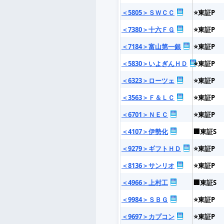
＜5805＞ＳＷＣＣ
⭐東証P
＜7380＞十六ＦＧ
⭐東証P
＜7184＞富山第一銀
⭐東証P
＜5830＞いよぎんＨＤ
⭐東証P
＜6323＞ローツェ
⭐東証P
＜3563＞Ｆ＆ＬＣ
⭐東証P
＜6701＞ＮＥＣ
⭐東証P
＜4107＞伊勢化
🏢東証S
＜9279＞ギフトＨＤ
⭐東証P
＜8136＞サンリオ
⭐東証P
＜4966＞上村工
🏢東証S
＜9984＞ＳＢＧ
⭐東証P
＜9697＞カプコン
⭐東証P