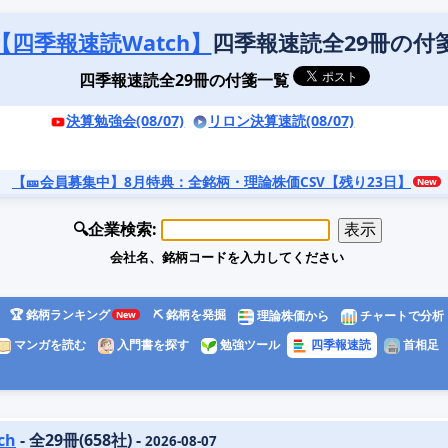
【四季報速読Watch】
四季報速読全29冊の付
四季報速読全29冊の付箋一覧
決算勉強会(08/07)
リロン決算速読(08/07)
【🎫会員募集中】8月特典
：全銘柄・理論株価CSV【残り23日】
🔍企業検索:
会社名、銘柄コードを入力してください
🏆 銘柄ランキング
⛏️ 銘柄を発掘
理論株価から
チャートで分析
マンガを読む
入門書を探す
勉強ツール
四季報速読
首相足
ch
- 全29冊(658社) -
2026-08-07