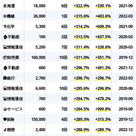
🚢海運
18,000
6回
+322.9%
+339.1%
2021-09
⚙️機械
26,000
1回
+315.6%
+403.6%
2022-03
⚗️化学
5,300
6回
+314.2%
+609.3%
2021-09
🏠不動産
100
2回
+313.5%
+437.5%
2020-03
💻情報通信
5,200
7回
+311.4%
+339.6%
2020-03
📦卸売業
160,000
10回
+311.0%
+351.7%
2019-12
🏠不動産
600
9回
+296.7%
+491.3%
2021-12
🏦銀行
2,700
3回
+296.7%
+296.7%
2022-03
💻情報通信
6,600
10回
+295.6%
+296.8%
2020-06
💻情報通信
700
5回
+294.7%
+478.2%
2019-09
🤝サービス
600
7回
+294.5%
+999.8%
2019-09
🛡️保険
150,000
4回
+289.3%
+315.3%
2019-12
🔬精密
2,400
3回
+288.9%
+289.7%
2022-12