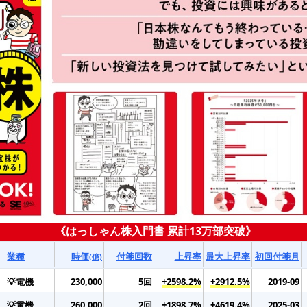
《はっしゃん株入門書 累計13万部突破》
業種
時価
付箋回数
上昇率
最大上昇率
初回付箋月
(億)
💡電機
230,000
5回
+2598.2%
+2912.5%
2019-09
💡電機
260,000
2回
+1898.7%
+4619.4%
2025-03