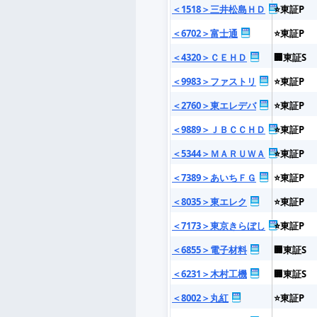
＜1518＞三井松島ＨＤ
⭐東証P
＜6702＞富士通
⭐東証P
＜4320＞ＣＥＨＤ
🏢東証S
＜9983＞ファストリ
⭐東証P
＜2760＞東エレデバ
⭐東証P
＜9889＞ＪＢＣＣＨＤ
⭐東証P
＜5344＞ＭＡＲＵＷＡ
⭐東証P
＜7389＞あいちＦＧ
⭐東証P
＜8035＞東エレク
⭐東証P
＜7173＞東京きらぼし
⭐東証P
＜6855＞電子材料
🏢東証S
＜6231＞木村工機
🏢東証S
＜8002＞丸紅
⭐東証P