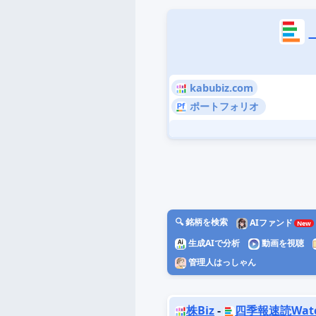
kabubiz.com
ポートフォリオ
🔍 銘柄を検索
AIファンド
生成AIで分析
動画を視聴
管理人はっしゃん
株Biz
-
四季報速読Wat