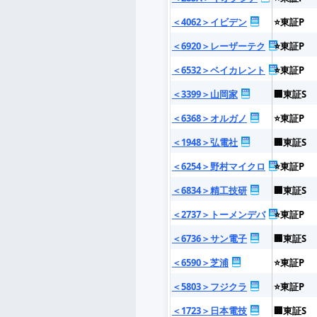
＜4062＞イビデン
⭐東証P
＜6920＞レーザーテク
⭐東証P
＜6532＞ベイカレント
⭐東証P
＜3399＞山岡家
🏢東証S
＜6368＞オルガノ
⭐東証P
＜1948＞弘電社
🏢東証S
＜6254＞野村マイクロ
⭐東証P
＜6834＞精工技研
🏢東証S
＜2737＞トーメンデバ
⭐東証P
＜6736＞サン電子
🏢東証S
＜6590＞芝浦
⭐東証P
＜5803＞フジクラ
⭐東証P
＜1723＞日本電技
🏢東証S