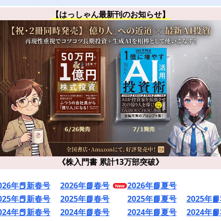
【はっしゃん最新刊のお知らせ】
《株入門書 累計13万部突破》
026年📕新春号
2026年📗春号
2026年📘夏号
025年📕新春号
2025年📗春号
2025年📘夏号
2025年
024年📕新春号
2024年📗春号
2024年📘夏号
2024年