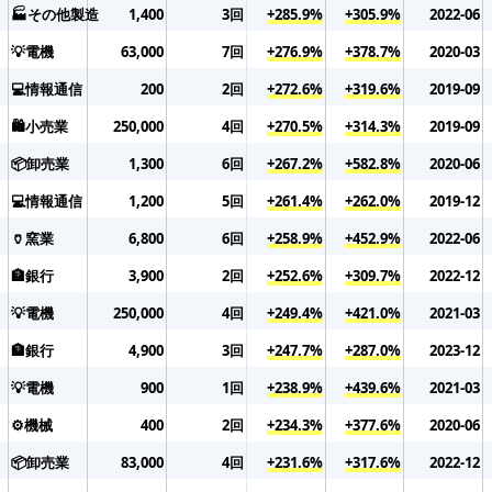
🏭その他製造
1,400
3回
+285.9%
+305.9%
2022-06
💡電機
63,000
7回
+276.9%
+378.7%
2020-03
💻情報通信
200
2回
+272.6%
+319.6%
2019-09
🛍️小売業
250,000
4回
+270.5%
+314.3%
2019-09
📦卸売業
1,300
6回
+267.2%
+582.8%
2020-06
💻情報通信
1,200
5回
+261.4%
+262.0%
2019-12
🏺窯業
6,800
6回
+258.9%
+452.9%
2022-06
🏦銀行
3,900
2回
+252.6%
+309.7%
2022-12
💡電機
250,000
4回
+249.4%
+421.0%
2021-03
🏦銀行
4,900
3回
+247.7%
+287.0%
2023-12
💡電機
900
1回
+238.9%
+439.6%
2021-03
⚙️機械
400
2回
+234.3%
+377.6%
2020-06
📦卸売業
83,000
4回
+231.6%
+317.6%
2022-12