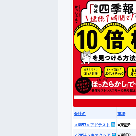
会社名
市場
＜6857＞アドテスト
⭐東証P
＜285A＞キオクシア
⭐東証P