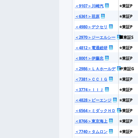
＜9107＞川崎汽
⭐東証P
＜6361＞荏原
⭐東証P
＜4980＞デクセリ
⭐東証P
＜2970＞ジーエルシー
🏢東証S
＜4812＞電通総研
⭐東証P
＜8001＞伊藤忠
⭐東証P
＜2986＞ＬＡホールデ
🌱東証G
＜7381＞ＣＣＩＧ
⭐東証P
＜3774＞ＩＩＪ
⭐東証P
＜4828＞ビーエンジ
⭐東証P
＜6564＞ミダックＨＤ
⭐東証P
＜8766＞東京海上
⭐東証P
＜7740＞タムロン
⭐東証P