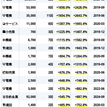
💡電機
53,000
8回
+1658.0%
+2428.0%
2019-09
💡電機
35,000
11回
+1654.5%
+2643.7%
2019-06
🤝サービス
11,000
8回
+1307.5%
+1693.4%
2020-03
🛍️小売業
700
3回
+1225.9%
+1407.4%
2019-12
⚙️機械
6,700
7回
+1115.9%
+1582.9%
2019-09
🏗️建設
1,000
2回
+939.0%
+943.5%
2019-12
⚙️機械
1,700
7回
+804.7%
+1264.0%
2020-09
💡電機
2,000
4回
+707.4%
+1315.0%
2019-09
📦卸売業
1,900
2回
+676.2%
+676.2%
2020-06
💡電機
2,500
6回
+648.9%
+748.4%
2019-09
💡電機
3,000
2回
+570.2%
+882.8%
2022-06
🥇非鉄金属
92,000
3回
+545.7%
+887.9%
2024-09
🏗️建設
1,400
2回
+495.9%
+752.8%
2020-03