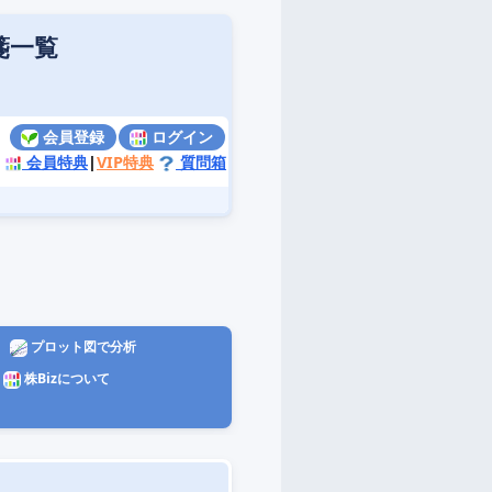
箋一覧
会員登録
ログイン
会員特典
|
VIP特典
質問箱
プロット図で分析
株Bizについて