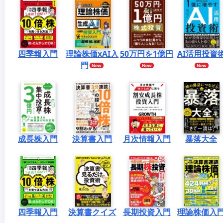
四季報入門
理論株価xAI入
50万円を1億円
AI活用投資
門
成長株入門
決算書入門
月次情報入門
暴落大全
四季報入門
決算書クイズ
長期投資入門
理論株価入