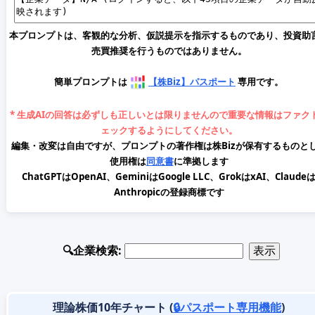
本プロンプトは、客観的な分析、仮説提示を指示するものであり、投資助
売買推奨を行うものではありません。
簡単プロンプトは
【株Biz】パスポート
専用です。
* 生成AIの回答は必ずしも正しいとは限りませんので重要な情報はファク
ェックするようにしてください。
編集・改変は自由ですが、プロンプトの著作権は株Bizが保有するものと
使用権は
同意書
に準拠します
ChatGPTはOpenAI、GeminiはGoogle LLC、GrokはxAI、Claude
Anthropicの登録商標です
🔍企業検索:
理論株価10年チャート (
🔒パスポート専用機能
)