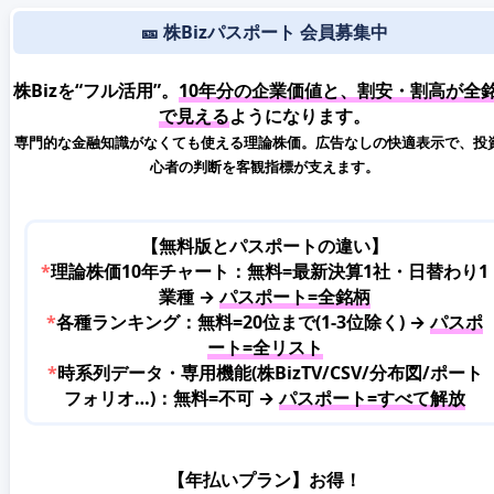
🎫 株Bizパスポート 会員募集中
株Bizを“フル活用”。
10年分の企業価値と、割安・割高が全
で見える
ようになります。
専門的な金融知識がなくても使える理論株価。広告なしの快適表示で、投
心者の判断を客観指標が支えます。
【無料版とパスポートの違い】
*
理論株価10年チャート：無料=最新決算1社・日替わり1
業種 →
パスポート=全銘柄
*
各種ランキング：無料=20位まで(1-3位除く) →
パスポ
ート=全リスト
*
時系列データ・専用機能(株BizTV/CSV/分布図/ポート
フォリオ…)：無料=不可 →
パスポート=すべて解放
【年払いプラン】お得！