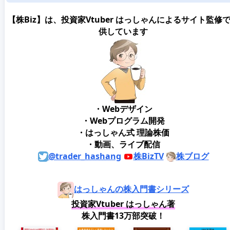
【株Biz】は、投資家Vtuber はっしゃんによるサイト監修
供しています
・Webデザイン
・Webプログラム開発
・はっしゃん式 理論株価
・動画、ライブ配信
@trader_hashang
株BizTV
株ブログ
はっしゃんの株入門書シリーズ
投資家Vtuber はっしゃん著
株入門書13万部突破！