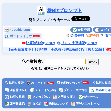
株Bizプロンプト
簡単プロンプト作成ツール
kabubiz.com
会員登録
ログイ
会員特典
|
VIP特典
質
ポートフォリオ
決算勉強会(08/07)
リロン決算速読(08/07)
【🎫会員募集中】8月特典
：全銘柄・理論株価CSV【残り22日】
🔍企業検索:
会社名、銘柄コードを入力してください
🔍 銘柄を検索
🏆 銘柄ランキング
⛏️ 銘柄を発掘
AIファンド
理論株価から
チャートで分析
プロット図で分析
生成AIで分
動画を視聴
マンガを読む
入門書を探す
勉強ツール
四季報速読
首相足
株Bizについて
管理人はっしゃん