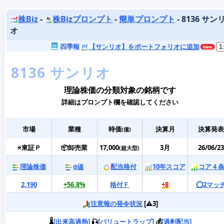
株Biz
-
株Bizプロンプト
-
簡単プロンプト
- 8136 サン
オ
四季報
【サンリオ】をポートフォリオに追加
理論株価の分類対象の銘柄です
詳細はプロンプト欄を確認してください
市場
業種
時価
決算月
決算発表
(億)
⭐東証Ｐ
📦卸売業
17,000
3月
26/06/23
(超大型)
理論株価
α値
配当格付
10年スコア
コア４
2,190
+56.8%
格付Ｆ
+8
⭕️2マッ
注意報の発令状況
[⚠️3]
🌡️
[出来高過熱]
🎣
[バリュートラップ]
💰
[過剰配当]