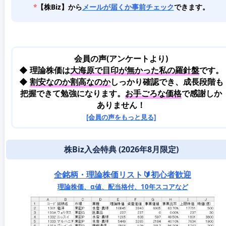
*
【株Biz】から
メールが届くか事前チェック
できます。
会員の声(アンケートより)
◆ 理論株価は
大海原で目印が無かった私の羅針盤
です。
◆
割安なのか割高なのか
しっかり確認でき、成長段階も
把握できて勉強になります。
お手ごろな価格
で感謝しか
ありません！
[会員の声をもっと見る]
株Biz入会特典 (2026年8月限定)
全銘柄・理論株価リスト🔰初心者歓迎
理論株価、α値、配当格付、10年スコアなど