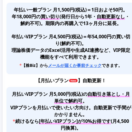
年払い一般プラン 月1,500円(税込)＝1日およそ50円。
年18,000円の
買い切り
(発行日から1年・
自動更新なし
・
解約不可)。期限内の再購入で13ヶ月分に延長。
年払いVIPプラン 月4,500円(税込)＝年54,000円の買い切
り(解約不可)。
理論株価データのExcel活用や生成AI連携など、VIP限定
機能をすべて利用できます。
*
【株Biz】から
メールが届くか事前チェック
できます。
【
月払いプラン
】自動更新！
月払いVIPプラン 月5,000円(税込)
の
自動引き落とし・月
単位で解約可
。
VIPプランを月払いで使いたい方向け。自動更新で手間が
かかりません。
*
続けるなら
[年払いVIPプラン]が10%お得です
(月4,500
円換算)。