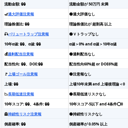
流動金額: 🔒🔒
流動金額が 50万円 未満
🎢
過大評価注意報
🟢過大評価なし
理論株価比: 🔒🔒
理論株価比が 超割高 以上
🎣
バリュートラップ注意報
🟢Ｖトラップなし
10年α値: 🔒🔒、α値: 🔒🔒
α値＞0% and α値＞10年α値
💰
過剰配当注意報
🟢過剰配当なし
配当性向: 🔒🔒、DOE:🔒🔒
配当性向60%超 or DOE6%超
🚩
上場ゴール注意報
🟢注意報なし
上場: 🔒🔒
上場10年未満 and 上場後理論＜0
📉
長期低迷注意報
🟢長期低迷リスクなし
10年スコア: 🔒🔒、4条件: 🔒🔒
10年スコア-5以下 and 4条件⭕️0
🦺
持続性リスク注意報
🟢持続性リスクなし
倒産確率: 🔒🔒
倒産確率が 0.05% 以上