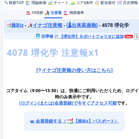
🔍 検索TOP
理論株価
チャート
コア4条件
配当格付
月次情報
10倍株
注意報
倒産確率
株Biz
-
イナゴ注意報
-
[🌡️出来高過熱]
- 4078 堺化学
四季報
【堺化学】をポートフォリオに追加
[
イナゴ注意報の使い方はこちら]
コアタイム（9:00〜15:30）は、快適にご利用いただくため、ログ
時のみ表示中です。
[ログイン]または[会員登録]で今すぐアクセス可能
です。
🎫 会員登録する（
【株Biz】パスポート）