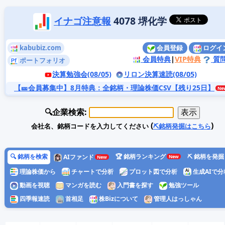
イナゴ注意報
4078 堺化学
kabubiz.com
会員登録
ログイ
会員特典
|
VIP特典
質
ポートフォリオ
決算勉強会(08/05)
リロン決算速読(08/05)
【🎫会員募集中】8月特典
：全銘柄・理論株価CSV【残り25日】
🔍企業検索:
(
)
会社名、銘柄コードを入力してください
⛏️銘柄発掘はこちら
🔍 銘柄を検索
🏆 銘柄ランキング
⛏️ 銘柄を発掘
AIファンド
理論株価から
チャートで分析
プロット図で分析
生成AIで分
動画を視聴
マンガを読む
入門書を探す
勉強ツール
四季報速読
首相足
株Bizについて
管理人はっしゃん