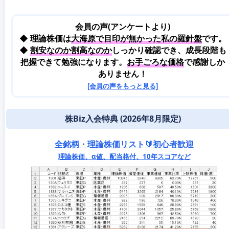
会員の声(アンケートより)
◆ 理論株価は
大海原で目印が無かった私の羅針盤
です。
◆
割安なのか割高なのか
しっかり確認でき、成長段階も
把握できて勉強になります。
お手ごろな価格
で感謝しか
ありません！
[会員の声をもっと見る]
株Biz入会特典 (2026年8月限定)
全銘柄・理論株価リスト🔰初心者歓迎
理論株価、α値、配当格付、10年スコアなど