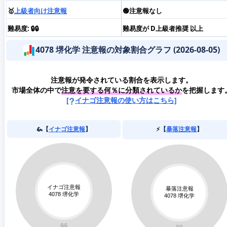
🥇
上級者向け注意報
🟢注意報なし
難易度: 🔒🔒
難易度が D上級者推奨 以上
4078 堺化学 注意報の対象割合グラフ (2026-08-05)
注意報が発令されている割合を表示します。
市場全体の中で
注意を要する何％に分類されているか
を把握します
[
イナゴ注意報の使い方はこちら]
🦗【
イナゴ注意報
】
⚡️【
暴落注意報
】