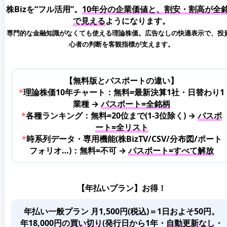
株Bizを“フル活用”。
10年分の企業価値と、割安・割高が全
で見える
ようになります。
専門的な金融知識がなくても使える理論株価。広告なしの快適表示で、投
心者の判断を客観指標が支えます。
【無料版とパスポートの違い】
*
理論株価10年チャート：無料=最新決算1社・日替わり1
業種 →
パスポート=全銘柄
*
各種ランキング：無料=20位まで(1-3位除く) →
パスポ
ート=全リスト
*
時系列データ・専用機能(株BizTV/CSV/分布図/ポート
フォリオ…)：無料=不可 →
パスポート=すべて解放
【年払いプラン】お得！
年払い一般プラン 月1,500円(税込)＝1日およそ50円。
年18,000円の
買い切り
(発行日から1年・
自動更新なし
・