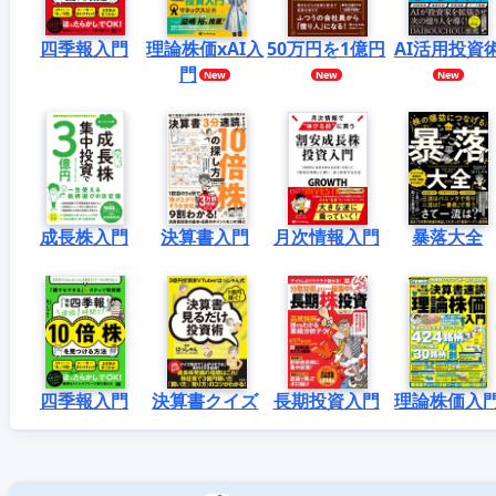
四季報入門
理論株価xAI入
50万円を1億円
AI活用投資
門
成長株入門
決算書入門
月次情報入門
暴落大全
四季報入門
決算書クイズ
長期投資入門
理論株価入