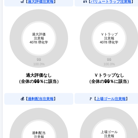
🎢【
過大評価注意報
】
🎣【
バリュートラップ注意報
】
過大評価なし
Ｖトラップなし
（全体の🔒🔒％に該当）
（全体の🔒🔒％に該当）
💰【
過剰配当注意報
】
🚩【
上場ゴール注意報
】