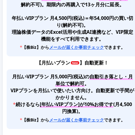
解約不可)。期限内の再購入で13ヶ月分に延長。
年払いVIPプラン 月4,500円(税込)＝年54,000円の買い切
り(解約不可)。
理論株価データのExcel活用や生成AI連携など、VIP限定
機能をすべて利用できます。
*
【株Biz】から
メールが届くか事前チェック
できます。
【
月払いプラン
】自動更新！
月払いVIPプラン 月5,000円(税込)
の
自動引き落とし・月
単位で解約可
。
VIPプランを月払いで使いたい方向け。自動更新で手間が
かかりません。
*
続けるなら
[年払いVIPプラン]が10%お得です
(月4,500
円換算)。
*
【株Biz】から
メールが届くか事前チェック
できます。