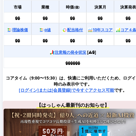
市場
業種
時価
決算月
決算発表
(億)
🔒🔒
🔒🔒
🔒🔒
🔒🔒
🔒🔒
理論株価
α値
配当格付
10年スコア
コア４
🔒🔒
🔒🔒
🔒🔒
🔒🔒
🔒🔒
注意報の発令状況
[⚠️🔒]
🔒🔒🔒🔒🔒🔒
コアタイム（9:00〜15:30）は、快適にご利用いただくため、ログ
時のみ表示中です。
[ログイン]または[会員登録]で今すぐアクセス可能
です。
【はっしゃん最新刊のお知らせ】