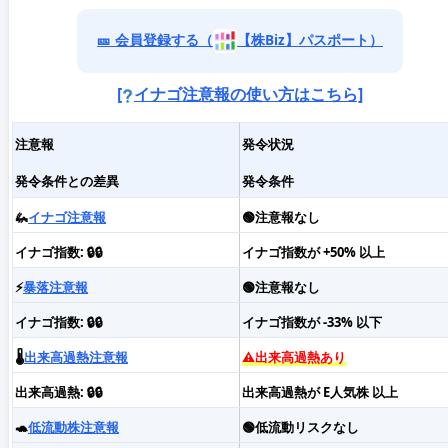
🎫 会員登録する（
【株Biz】パスポート）
[
イナゴ注意報の使い方はこちら]
注意報
発令状況
発令条件との差異
発令条件
🦗
イナゴ注意報
🟢注意報なし
イナゴ指数: 🔒🔒
イナゴ指数が +50% 以上
⚡️
暴落注意報
🟢注意報なし
イナゴ指数: 🔒🔒
イナゴ指数が -33% 以下
🌡️
出来高過熱注意報
⚠️出来高過熱あり
出来高過熱: 🔒🔒
出来高過熱が E人気株 以上
🐢
低流動株注意報
🟢低流動リスクなし