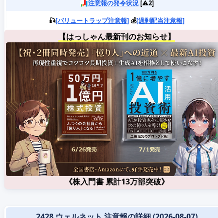
注意報の発令状況
[⚠️2]
🎣
[バリュートラップ注意報]
💰
[過剰配当注意報]
【はっしゃん最新刊のお知らせ】
《株入門書 累計13万部突破》
2428 ウェルネット 注意報の詳細 (2026-08-07)