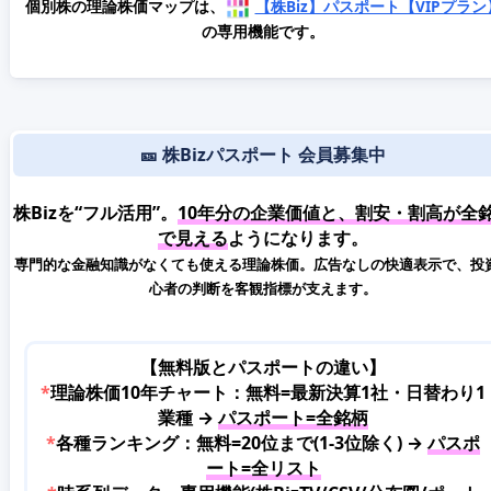
個別株の理論株価マップは、
【株Biz】パスポート【VIPプラン
の専用機能です。
🎫 株Bizパスポート 会員募集中
株Bizを“フル活用”。
10年分の企業価値と、割安・割高が全
で見える
ようになります。
専門的な金融知識がなくても使える理論株価。広告なしの快適表示で、投
心者の判断を客観指標が支えます。
【無料版とパスポートの違い】
*
理論株価10年チャート：無料=最新決算1社・日替わり1
業種 →
パスポート=全銘柄
*
各種ランキング：無料=20位まで(1-3位除く) →
パスポ
ート=全リスト