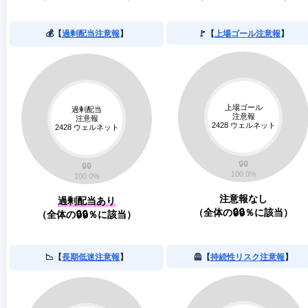
💰【
過剰配当注意報
】
🚩【
上場ゴール注意報
】
注意報なし
過剰配当あり
（全体の🔒🔒％に該当）
（全体の🔒🔒％に該当）
📉【
長期低迷注意報
】
🦺【
持続性リスク注意報
】