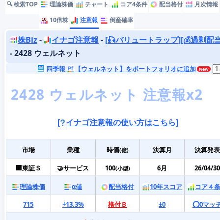
🔍 検索TOP
理論株価
チャート
コア4条件
配当格付
月次情報
10倍株
注意報
倒産確率
株Biz
-
イナゴ注意報
-
[🎣バリュートラップ]
[💰過剰配当
- 2428 ウェルネット
四季報
【ウェルネット】をポートフォリオに追加
[
イナゴ注意報の使い方はこちら]
市場
業種
時価
決算月
決算発表
(億)
🏢東証Ｓ
🤝サービス
100
6月
26/04/30
(小型)
理論株価
α値
配当格付
10年スコア
コア４
715
+13.3%
格付Ｂ
±0
⭕️0マッ