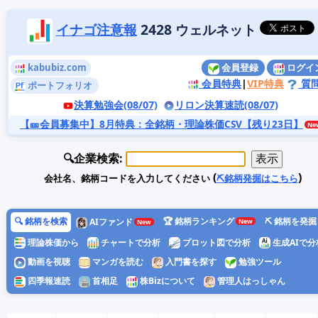
イナゴ注意報
2428 ウェルネット
kabubiz.com
会員登録
ログイ
会員特典
|
VIP特典
質
ポートフォリオ
決算勉強会(08/07)
リロン決算速読(08/07)
【🎫会員募集中】8月特典
：全銘柄・理論株価CSV【残り23日】
🔍企業検索:
(
)
会社名、銘柄コードを入力してください
⛏️銘柄発掘はこちら
🔍 銘柄を検索
🏆 銘柄ランキング
⛏️ 銘柄を発掘
AIファンド
理論株価から
チャートで分析
プロット図で分析
生成AIで分
動画を視聴
マンガを読む
入門書を探す
勉強ツール
四季報速読
首相足
株Bizについて
管理人はっしゃん