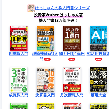
はっしゃんの株入門書シリーズ
投資家Vtuber はっしゃん著
株入門書13万部突破！
四季報入門
理論株価xAI入
50万円を1億円
AI活用投資
門
成長株入門
決算書入門
月次情報入門
暴落大全