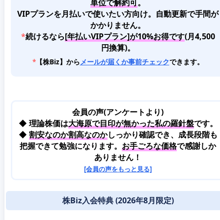
単位で解約可
。
VIPプランを月払いで使いたい方向け。自動更新で手間が
かかりません。
*
続けるなら
[年払いVIPプラン]が10%お得です
(月4,500
円換算)。
*
【株Biz】から
メールが届くか事前チェック
できます。
会員の声(アンケートより)
◆ 理論株価は
大海原で目印が無かった私の羅針盤
です。
◆
割安なのか割高なのか
しっかり確認でき、成長段階も
把握できて勉強になります。
お手ごろな価格
で感謝しか
ありません！
[会員の声をもっと見る]
株Biz入会特典 (2026年8月限定)