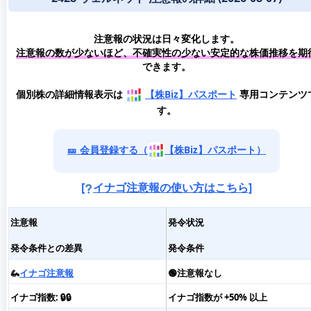
注意報の状況は日々変化します。
注意報の数が少ないほど、不確実性の少ない安定的な株価推移を期
できます。
個別株の詳細情報表示は
【株Biz】パスポート
専用コンテンツ
す。
🎫 会員登録する（
【株Biz】パスポート）
[
イナゴ注意報の使い方はこちら]
注意報
発令状況
発令条件との差異
発令条件
🦗
イナゴ注意報
🟢注意報なし
イナゴ指数: 🔒🔒
イナゴ指数が +50% 以上