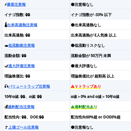
⚡️
暴落注意報
🟢注意報なし
イナゴ指数: 🔒🔒
イナゴ指数が -33% 以下
🌡️
出来高過熱注意報
🟢出来高過熱なし
出来高過熱: 🔒🔒
出来高過熱が E人気株 以上
🐢
低流動株注意報
🟢低流動リスクなし
流動金額: 🔒🔒
流動金額が 50万円 未満
🎢
過大評価注意報
🟢過大評価なし
理論株価比: 🔒🔒
理論株価比が 超割高 以上
🎣
バリュートラップ注意報
⚠️Ｖトラップあり
10年α値: 🔒🔒、α値: 🔒🔒
α値＞0% and α値＞10年α値
💰
過剰配当注意報
⚠️過剰配当あり
配当性向: 🔒🔒、DOE:🔒🔒
配当性向60%超 or DOE6%超
🚩
上場ゴール注意報
🟢注意報なし