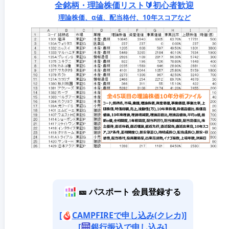
全銘柄・理論株価リスト🔰初心者歓迎
理論株価、α値、配当格付、10年スコアなど
🎫 パスポート 会員登録する
[
CAMPFIREで申し込み(クレカ)]
[
銀行振込で申し込み]