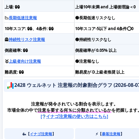
上場: 🔒🔒
上場10年未満 and 上場後理論＜0
📉
長期低迷注意報
🟢長期低迷リスクなし
10年スコア: 🔒🔒、4条件: 🔒🔒
10年スコア-5以下 and 4条件⭕️0
🦺
持続性リスク注意報
🟢持続性リスクなし
倒産確率: 🔒🔒
倒産確率が 0.05% 以上
🥇
上級者向け注意報
🟢注意報なし
難易度: 🔒🔒
難易度が D上級者推奨 以上
2428 ウェルネット 注意報の対象割合グラフ (2026-08-07
注意報が発令されている割合を表示します。
市場全体の中で
注意を要する何％に分類されているか
を把握します
[
イナゴ注意報の使い方はこちら]
🦗【
イナゴ注意報
】
⚡️【
暴落注意報
】