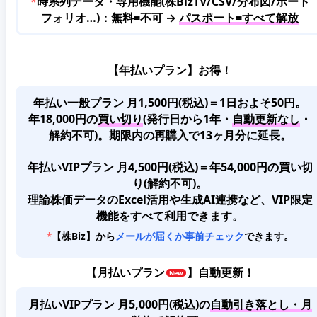
*
時系列データ・専用機能(株BizTV/CSV/分布図/ポート
フォリオ…)：無料=不可 →
パスポート=すべて解放
【年払いプラン】お得！
年払い一般プラン 月1,500円(税込)＝1日およそ50円。
年18,000円の
買い切り
(発行日から1年・
自動更新なし
・
解約不可)。期限内の再購入で13ヶ月分に延長。
年払いVIPプラン 月4,500円(税込)＝年54,000円の買い切
り(解約不可)。
理論株価データのExcel活用や生成AI連携など、VIP限定
機能をすべて利用できます。
*
【株Biz】から
メールが届くか事前チェック
できます。
【
月払いプラン
】自動更新！
月払いVIPプラン 月5,000円(税込)
の
自動引き落とし・月