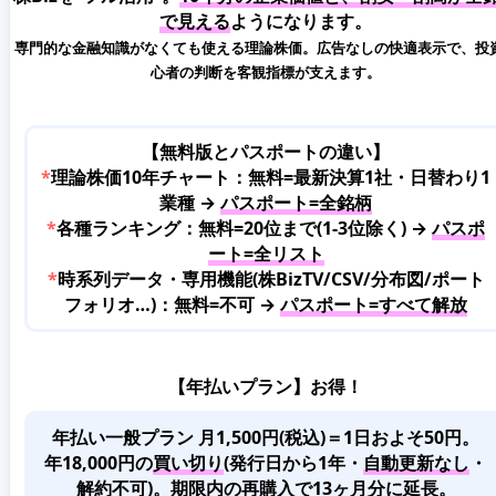
で見える
ようになります。
専門的な金融知識がなくても使える理論株価。広告なしの快適表示で、投
心者の判断を客観指標が支えます。
【無料版とパスポートの違い】
*
理論株価10年チャート：無料=最新決算1社・日替わり1
業種 →
パスポート=全銘柄
*
各種ランキング：無料=20位まで(1-3位除く) →
パスポ
ート=全リスト
*
時系列データ・専用機能(株BizTV/CSV/分布図/ポート
フォリオ…)：無料=不可 →
パスポート=すべて解放
【年払いプラン】お得！
年払い一般プラン 月1,500円(税込)＝1日およそ50円。
年18,000円の
買い切り
(発行日から1年・
自動更新なし
・
解約不可)。期限内の再購入で13ヶ月分に延長。