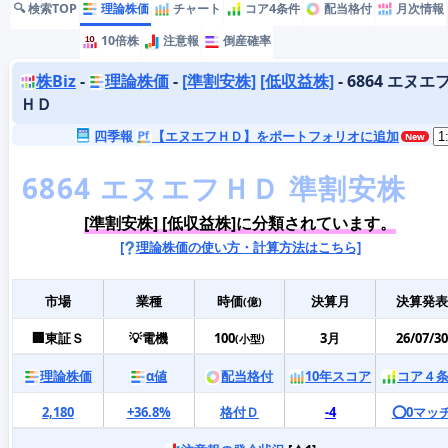
🔍 検索TOP
理論株価
チャート
コア4条件
配当格付
月次情報
10倍株
注意報
倒産確率
株Biz
-
理論株価
-
[準割安株]
[低収益株]
- 6864 エヌエ
ＨＤ
四季報
【エヌエフＨＤ】をポートフォリオに追加
[準割安株] [低収益株]に分類されています。
[
理論株価の使い方・計算方法はこちら]
市場
業種
時価
決算月
決算発表
(億)
🏢東証Ｓ
💡電機
100
3月
26/07/30
(小型)
理論株価
α値
配当格付
10年スコア
コア４
2,180
+36.8%
格付Ｄ
-4
⭕️0マッ