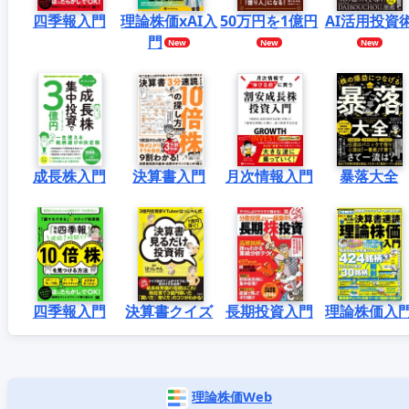
四季報入門
理論株価xAI入
50万円を1億円
AI活用投資
門
成長株入門
決算書入門
月次情報入門
暴落大全
四季報入門
決算書クイズ
長期投資入門
理論株価入
理論株価Web