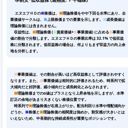
準割安･低収益株 (過熱度: Ｆ平穏株)
エヌエフＨＤの
■
株価は、
■
理論株価をやや下回る水準にあり、企
業価値サークルは、
■
上限株価までの要素を示します。
■
成長価値は
理論株価には含まれません。
収益性は、
■
理論株価 (
■
資産価値+
■
事業価値) に占める
■
事業価
値の割合で分類します。エヌエフＨＤの事業比率は 32.1% で低収益
株に分類されます。低収益株の場合は、何よりもまず収益力の向上余
地を分析します。
■
事業価値は、その割合が高いほど高収益株として評価されやすく
なります。また、
■
事業価値は相対的に評価されるため、時系列で拡
大傾向だと好評価、縮小傾向だと成長鈍化とみなされます。
■
理論株価までのα値はプラスとなり上昇余地を示しますが、水準
訂正の余地があまり大きくない株価位置です。
時系列で
■
理論株価が右肩上がりか。配当利回り水準や増配傾向か
どうか。
■
株価と
■
理論株価の相関度は強めか。割安感が大きいとは
いえないため、中長期的な持続成長性が重要なポジションです。