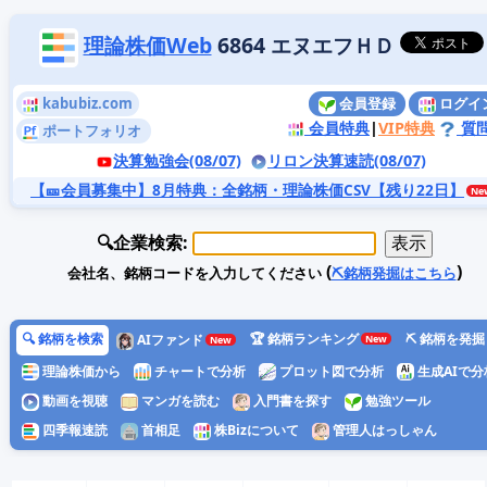
理論株価Web
6864 エヌエフＨＤ
kabubiz.com
会員登録
ログイ
会員特典
|
VIP特典
質
ポートフォリオ
決算勉強会(08/07)
リロン決算速読(08/07)
【🎫会員募集中】8月特典
：全銘柄・理論株価CSV【残り22日】
🔍企業検索:
(
)
会社名、銘柄コードを入力してください
⛏️銘柄発掘はこちら
🔍 銘柄を検索
🏆 銘柄ランキング
⛏️ 銘柄を発掘
AIファンド
理論株価から
チャートで分析
プロット図で分析
生成AIで分
動画を視聴
マンガを読む
入門書を探す
勉強ツール
四季報速読
首相足
株Bizについて
管理人はっしゃん