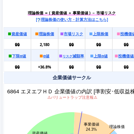
理論株価 ＝ ( 資産価値 ＋ 事業価値 ) － 市場リスク
[
理論株価の使い方・計算方法はこちら]
■
資産価値
■
理論株価
■
市場リスク
■
上限株価
■
投機価
🔒🔒
2,180
🔒🔒
🔒🔒
🔒🔒
■
下限α値
■
α値
■
減額率
■
上限α値
■
投機価値
リスク
🔒🔒
+36.8%
🔒🔒
🔒🔒
🔒🔒
企業価値サークル