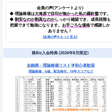
会員の声(アンケートより)
◆ 理論株価は
大海原で目印が無かった私の羅針盤
です。
◆
割安なのか割高なのか
しっかり確認でき、成長段階も
把握できて勉強になります。
お手ごろな価格
で感謝しか
ありません！
[会員の声をもっと見る]
株Biz入会特典 (2026年8月限定)
全銘柄・理論株価リスト🔰初心者歓迎
理論株価、α値、配当格付、10年スコアなど