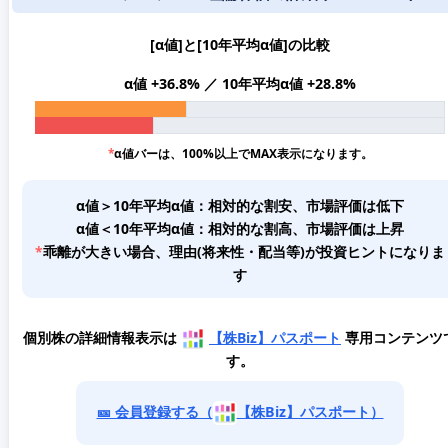
[α値]と[10年平均α値]の比較
α値 +36.8% ／ 10年平均α値 +28.8%
*
α値バーは、100%以上でMAX表示になります。
α値＞10年平均α値：相対的な割安、市場評価は低下
α値＜10年平均α値：相対的な割高、市場評価は上昇
*
乖離が大きい場合、理由(将来性・配当等)が投資ヒントになりま
す
個別株の詳細情報表示は
【株Biz】パスポート
専用コンテンツ
す。
🎫 会員登録する（
【株Biz】パスポート）