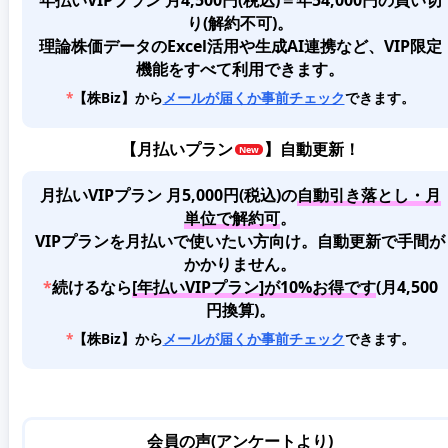
年払いVIPプラン 月4,500円(税込)＝年54,000円の買い切
り(解約不可)。
理論株価データのExcel活用や生成AI連携など、VIP限定
機能をすべて利用できます。
*
【株Biz】から
メールが届くか事前チェック
できます。
【
月払いプラン
】自動更新！
月払いVIPプラン 月5,000円(税込)
の
自動引き落とし・月
単位で解約可
。
VIPプランを月払いで使いたい方向け。自動更新で手間が
かかりません。
*
続けるなら
[年払いVIPプラン]が10%お得です
(月4,500
円換算)。
*
【株Biz】から
メールが届くか事前チェック
できます。
会員の声(アンケートより)