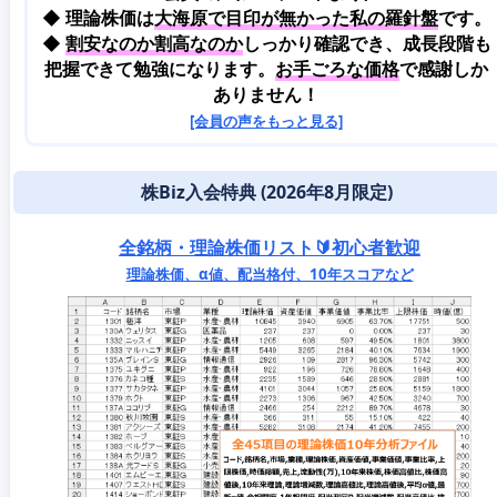
◆ 理論株価は
大海原で目印が無かった私の羅針盤
です。
◆
割安なのか割高なのか
しっかり確認でき、成長段階も
把握できて勉強になります。
お手ごろな価格
で感謝しか
ありません！
[会員の声をもっと見る]
株Biz入会特典 (2026年8月限定)
全銘柄・理論株価リスト🔰初心者歓迎
理論株価、α値、配当格付、10年スコアなど