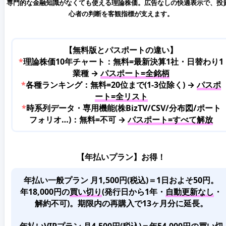
専門的な金融知識がなくても使える理論株価。広告なしの快適表示で、投
心者の判断を客観指標が支えます。
【無料版とパスポートの違い】
*
理論株価10年チャート：無料=最新決算1社・日替わり1
業種 →
パスポート=全銘柄
*
各種ランキング：無料=20位まで(1-3位除く) →
パスポ
ート=全リスト
*
時系列データ・専用機能(株BizTV/CSV/分布図/ポート
フォリオ…)：無料=不可 →
パスポート=すべて解放
【年払いプラン】お得！
年払い一般プラン 月1,500円(税込)＝1日およそ50円。
年18,000円の
買い切り
(発行日から1年・
自動更新なし
・
解約不可)。期限内の再購入で13ヶ月分に延長。