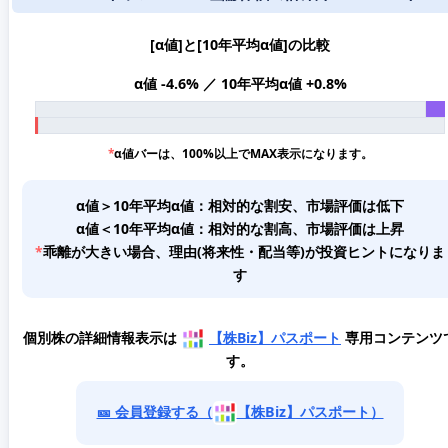
[α値]と[10年平均α値]の比較
α値 -4.6% ／ 10年平均α値 +0.8%
*
α値バーは、100%以上でMAX表示になります。
α値＞10年平均α値：相対的な割安、市場評価は低下
α値＜10年平均α値：相対的な割高、市場評価は上昇
*
乖離が大きい場合、理由(将来性・配当等)が投資ヒントになりま
す
個別株の詳細情報表示は
【株Biz】パスポート
専用コンテンツ
す。
🎫 会員登録する（
【株Biz】パスポート）