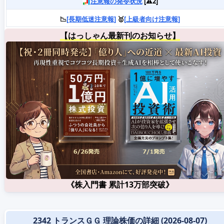
注意報の発令状況
[⚠️2]
📉
[長期低迷注意報]
🥇
[上級者向け注意報]
【はっしゃん最新刊のお知らせ】
《株入門書 累計13万部突破》
2342 トランスＧＧ 理論株価の詳細 (2026-08-07)