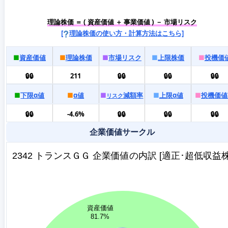
理論株価 ＝ ( 資産価値 ＋ 事業価値 ) － 市場リスク
[
理論株価の使い方・計算方法はこちら]
■
資産価値
■
理論株価
■
市場リスク
■
上限株価
■
投機価
🔒🔒
211
🔒🔒
🔒🔒
🔒🔒
■
下限α値
■
α値
■
減額率
■
上限α値
■
投機価値
リスク
🔒🔒
-4.6%
🔒🔒
🔒🔒
🔒🔒
企業価値サークル