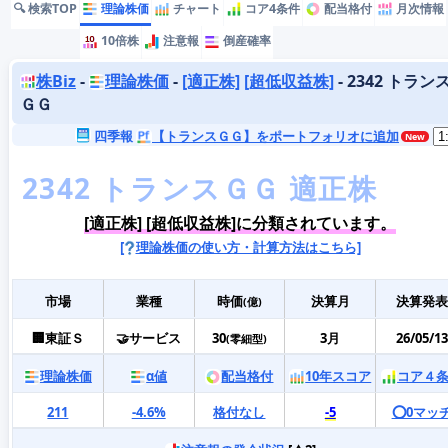
🔍 検索TOP
理論株価
チャート
コア4条件
配当格付
月次情報
10倍株
注意報
倒産確率
株Biz
-
理論株価
-
[適正株]
[超低収益株]
- 2342 トラン
ＧＧ
四季報
【トランスＧＧ】をポートフォリオに追加
[適正株] [超低収益株]に分類されています。
[
理論株価の使い方・計算方法はこちら]
市場
業種
時価
決算月
決算発表
(億)
🏢東証Ｓ
🤝サービス
30
3月
26/05/13
(零細型)
理論株価
α値
配当格付
10年スコア
コア４
211
-4.6%
格付なし
-5
⭕️0マッ