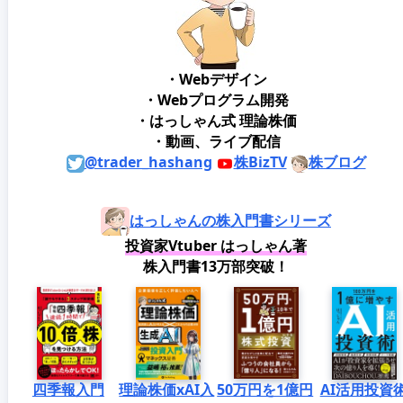
・Webデザイン
・Webプログラム開発
・はっしゃん式 理論株価
・動画、ライブ配信
@trader_hashang
株BizTV
株ブログ
はっしゃんの株入門書シリーズ
投資家Vtuber はっしゃん著
株入門書13万部突破！
四季報入門
理論株価xAI入
50万円を1億円
AI活用投資