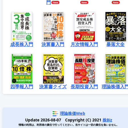
門
成長株入門
決算書入門
月次情報入門
暴落大全
四季報入門
決算書クイズ
長期投資入門
理論株価入
理論株価Web
Update 2026-08-07 Copyright (C) 2021
株Biz
情報の利用は、利用者の責任で行ってください。当サイトは一切の責任を負いません。