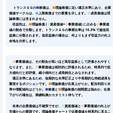
トランスＧＧの
■
株価は、
■
理論株価に近い適正水準にあり、企業
価値サークルは、
■
上限株価までの要素を示します。
■
成長価値は理
論株価には含まれません。
収益性は、
■
理論株価 (
■
資産価値+
■
事業価値) に占める
■
事業価
値の割合で分類します。トランスＧＧの事業比率は 10.3% で超低収
益株に分類されます。低収益株の場合は、何よりもまず収益力の向上
余地を分析します。
■
事業価値は、その割合が高いほど高収益株として評価されやすく
なります。また、
■
事業価値は相対的に評価されるため、時系列で拡
大傾向だと好評価、縮小傾向だと成長鈍化とみなされます。
適正水準にあるため、短期的な水準訂正より中長期的な持続成長を
重視するポジションです。
■
理論株価が右肩上がりか。配当利回り水
準や増配傾向はどうか。
■
株価と
■
理論株価の相関度は強めか。右肩
下がりの場合は、業績転換かカタリスト待ちです。
未来の企業価値は不確実ですが、
■
資産価値と
■
事業価値の向上が
市場からの要請です。理論株価チャートで企業価値を時系列に見るこ