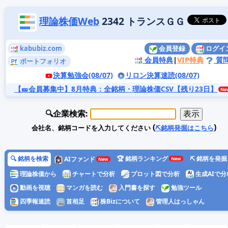
理論株価Web
2342 トランスＧＧ
kabubiz.com
会員登録
ログイ
会員特典
|
VIP特典
質
ポートフォリオ
決算勉強会(08/07)
リロン決算速読(08/07)
【🎫会員募集中】8月特典
：全銘柄・理論株価CSV【残り23日】
🔍企業検索:
(
)
会社名、銘柄コードを入力してください
⛏️銘柄発掘はこちら
🔍 銘柄を検索
🏆 銘柄ランキング
⛏️ 銘柄を発掘
AIファンド
理論株価から
チャートで分析
プロット図で分析
生成AIで分
動画を視聴
マンガを読む
入門書を探す
勉強ツール
四季報速読
首相足
株Bizについて
管理人はっしゃん