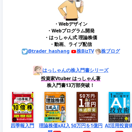
・Webデザイン
・Webプログラム開発
・はっしゃん式 理論株価
・動画、ライブ配信
@trader_hashang
株BizTV
株ブログ
はっしゃんの株入門書シリーズ
投資家Vtuber はっしゃん著
株入門書13万部突破！
四季報入門
理論株価xAI入
50万円を1億円
AI活用投資