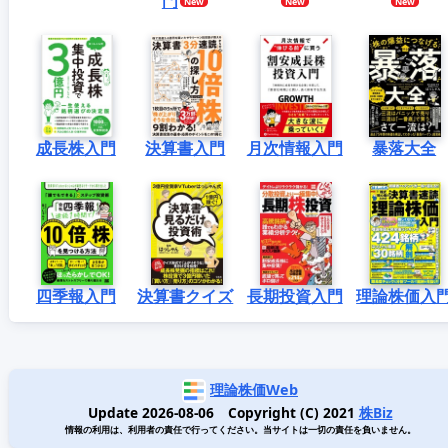
門
成長株入門
決算書入門
月次情報入門
暴落大全
四季報入門
決算書クイズ
長期投資入門
理論株価入
理論株価Web
Update 2026-08-06 Copyright (C) 2021
株Biz
情報の利用は、利用者の責任で行ってください。当サイトは一切の責任を負いません。