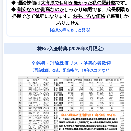
◆ 理論株価は
大海原で目印が無かった私の羅針盤
です。
◆
割安なのか割高なのか
しっかり確認でき、成長段階も
把握できて勉強になります。
お手ごろな価格
で感謝しか
ありません！
[会員の声をもっと見る]
株Biz入会特典 (2026年8月限定)
全銘柄・理論株価リスト🔰初心者歓迎
理論株価、α値、配当格付、10年スコアなど