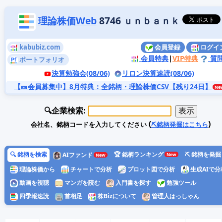
理論株価Web
8746 ｕｎｂａｎｋ
kabubiz.com
会員登録
ログイ
会員特典
|
VIP特典
質
ポートフォリオ
決算勉強会(08/06)
リロン決算速読(08/06)
【🎫会員募集中】8月特典
：全銘柄・理論株価CSV【残り24日】
🔍企業検索:
(
)
会社名、銘柄コードを入力してください
⛏️銘柄発掘はこちら
🔍 銘柄を検索
🏆 銘柄ランキング
⛏️ 銘柄を発掘
AIファンド
理論株価から
チャートで分析
プロット図で分析
生成AIで分
動画を視聴
マンガを読む
入門書を探す
勉強ツール
四季報速読
首相足
株Bizについて
管理人はっしゃん