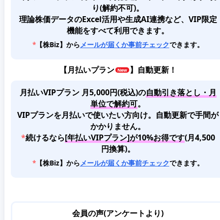
り(解約不可)。
理論株価データのExcel活用や生成AI連携など、VIP限定
機能をすべて利用できます。
*
【株Biz】から
メールが届くか事前チェック
できます。
【
月払いプラン
】自動更新！
月払いVIPプラン 月5,000円(税込)
の
自動引き落とし・月
単位で解約可
。
VIPプランを月払いで使いたい方向け。自動更新で手間が
かかりません。
*
続けるなら
[年払いVIPプラン]が10%お得です
(月4,500
円換算)。
*
【株Biz】から
メールが届くか事前チェック
できます。
会員の声(アンケートより)