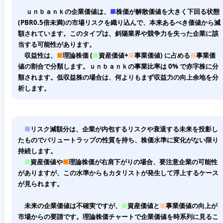
ｕｎｂａｎｋの企業価値は、
■
株価が解散価値を大きく下回る状態
(PBR0.5倍未満)の市場リスクを織り込んで、本来あるべき価値から減
額されています。このタイプは、斜陽業界や競争力を失った企業に該
当する可能性があります。
収益性は、
■
理論株価 (
■
資産価値+
■
事業価値) に占める
■
事業価
値の割合で分類します。ｕｎｂａｎｋの事業比率は 0% で赤字株に分
類されます。低収益株の場合は、何よりもまず収益力の向上余地を分
析します。
■
リスク減額分は、企業が内包するリスクや衰退する未来を投影し
たものでバリュートラップの性質を持ち、株価水準に変化がない限り
持続します。
■
資産価値や
■
理論株価が右肩下がりの場合、要注意企業の可能性
がありますが、この水準からもカタリストが発生して浮上するケース
が見られます。
未来の企業価値は不確実ですが、
■
資産価値と
■
事業価値の向上が
市場からの要請です。理論株価チャートで企業価値を時系列に見るこ