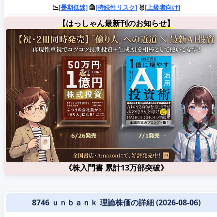
📉
[長期低迷]
🦺
[持続性リスク]
🥇
[上級者向け]
【はっしゃん最新刊のお知らせ】
《株入門書 累計13万部突破》
8746 ｕｎｂａｎｋ 理論株価の詳細 (2026-08-06)