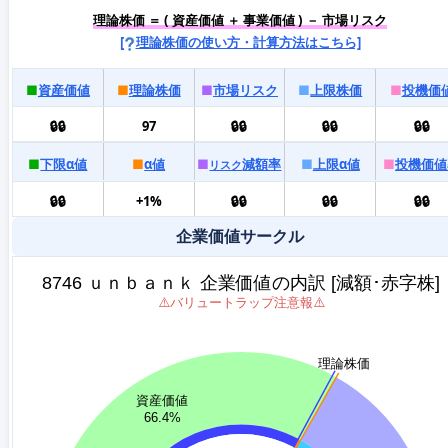
理論株価 ＝ ( 資産価値 ＋ 事業価値 ) － 市場リスク
[
理論株価の使い方・計算方法はこちら]
■
資産価値
■
理論株価
■
市場リスク
■
上限株価
■
投機価
🔒🔒
97
🔒🔒
🔒🔒
🔒🔒
■
下限α値
■
α値
■
減額率
■
上限α値
■
投機価値
リスク
🔒🔒
+1%
🔒🔒
🔒🔒
🔒🔒
企業価値サークル