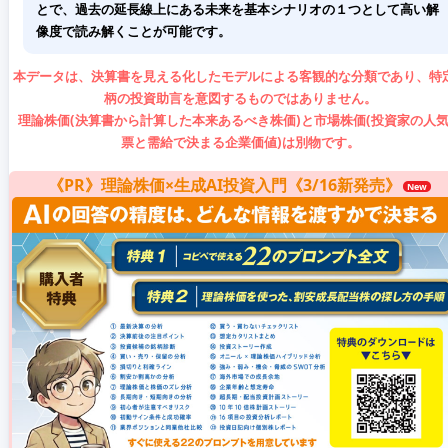
とで、過去の延長線上にある未来を基本シナリオの１つとして高い解
像度で読み解くことが可能です。
本データは、決算書を見える化したモデルによる客観的な分類であり、特
柄の投資助言を意図するものではありません。
理論株価(決算書から計算した本来あるべき株価)と市場株価(投資家の人
票と需給で決まる企業価値)は別物です。
《PR》理論株価×生成AI投資入門《3/16新発売》