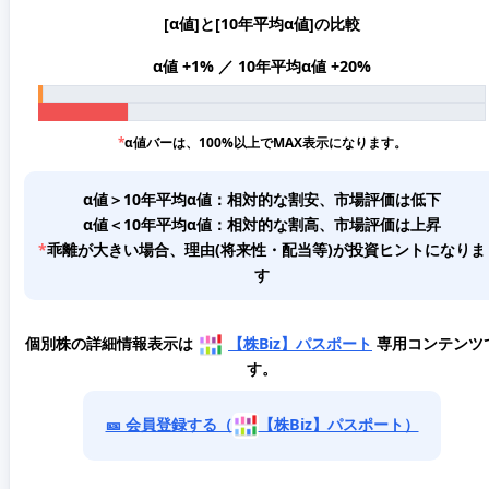
[α値]と[10年平均α値]の比較
α値 +1% ／ 10年平均α値 +20%
*
α値バーは、100%以上でMAX表示になります。
α値＞10年平均α値：相対的な割安、市場評価は低下
α値＜10年平均α値：相対的な割高、市場評価は上昇
*
乖離が大きい場合、理由(将来性・配当等)が投資ヒントになりま
す
個別株の詳細情報表示は
【株Biz】パスポート
専用コンテンツ
す。
🎫 会員登録する（
【株Biz】パスポート）