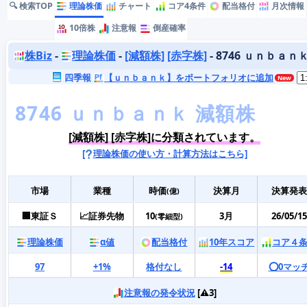
🔍 検索TOP
理論株価
チャート
コア4条件
配当格付
月次情報
10倍株
注意報
倒産確率
株Biz
-
理論株価
-
[減額株]
[赤字株]
- 8746 ｕｎｂａｎ
四季報
【ｕｎｂａｎｋ】をポートフォリオに追加
[減額株] [赤字株]に分類されています。
[
理論株価の使い方・計算方法はこちら]
市場
業種
時価
決算月
決算発表
(億)
🏢東証Ｓ
📈証券先物
10
3月
26/05/15
(零細型)
理論株価
α値
配当格付
10年スコア
コア４
97
+1%
格付なし
-14
⭕️0マッ
注意報の発令状況
[⚠️3]