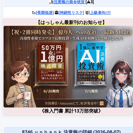
注意報の発令状況
[⚠️3]
📉
[長期低迷]
🦺
[持続性リスク]
🥇
[上級者向け]
【はっしゃん最新刊のお知らせ】
《株入門書 累計13万部突破》
8746 ｕｎｂａｎｋ 注意報の詳細 (2026-08-07)