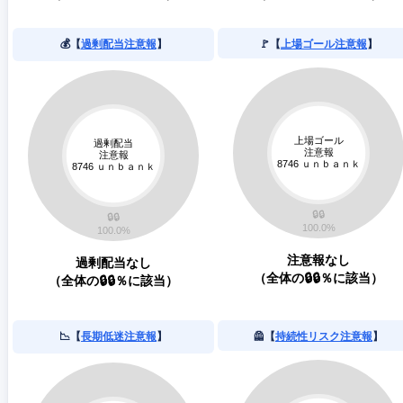
💰【
過剰配当注意報
】
🚩【
上場ゴール注意報
】
注意報なし
過剰配当なし
（全体の🔒🔒％に該当）
（全体の🔒🔒％に該当）
📉【
長期低迷注意報
】
🦺【
持続性リスク注意報
】