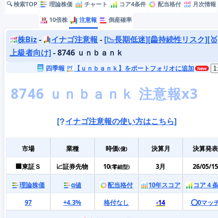
🔍 検索TOP
理論株価
チャート
コア4条件
配当格付
月次情報
10倍株
注意報
倒産確率
株Biz
-
イナゴ注意報
-
[📉長期低迷]
[🦺持続性リスク]
[🥇
上級者向け]
- 8746 ｕｎｂａｎｋ
四季報
【ｕｎｂａｎｋ】をポートフォリオに追加
[
イナゴ注意報の使い方はこちら]
市場
業種
時価
決算月
決算発表
(億)
🏢東証Ｓ
📈証券先物
10
3月
26/05/15
(零細型)
理論株価
α値
配当格付
10年スコア
コア４
97
+4.3%
格付なし
-14
⭕️0マッ