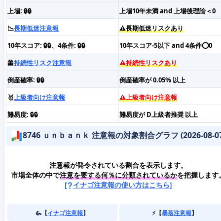
上場: 🔒🔒
上場10年未満 and 上場後理論＜0
📉
長期低迷注意報
⚠️長期低迷リスクあり
10年スコア: 🔒🔒、4条件: 🔒🔒
10年スコア-5以下 and 4条件⭕️0
🦺
持続性リスク注意報
⚠️持続性リスクあり
倒産確率: 🔒🔒
倒産確率が 0.05% 以上
🥇
上級者向け注意報
⚠️上級者向け注意報
難易度: 🔒🔒
難易度が D上級者推奨 以上
8746 ｕｎｂａｎｋ 注意報の対象割合グラフ (2026-08-07
注意報が発令されている割合を表示します。
市場全体の中で
注意を要する何％に分類されているか
を把握します
[
イナゴ注意報の使い方はこちら]
🦗【
イナゴ注意報
】
⚡️【
暴落注意報
】