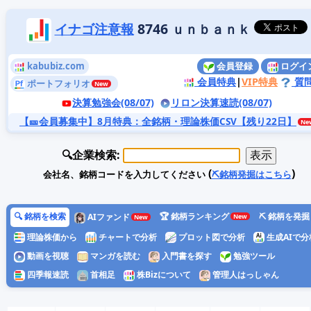
イナゴ注意報
8746 ｕｎｂａｎｋ
kabubiz.com
会員登録
ログイ
会員特典
|
VIP特典
質
ポートフォリオ
決算勉強会(08/07)
リロン決算速読(08/07)
【🎫会員募集中】8月特典
：全銘柄・理論株価CSV【残り22日】
🔍企業検索:
(
)
会社名、銘柄コードを入力してください
⛏️銘柄発掘はこちら
🔍 銘柄を検索
🏆 銘柄ランキング
⛏️ 銘柄を発掘
AIファンド
理論株価から
チャートで分析
プロット図で分析
生成AIで分
動画を視聴
マンガを読む
入門書を探す
勉強ツール
四季報速読
首相足
株Bizについて
管理人はっしゃん