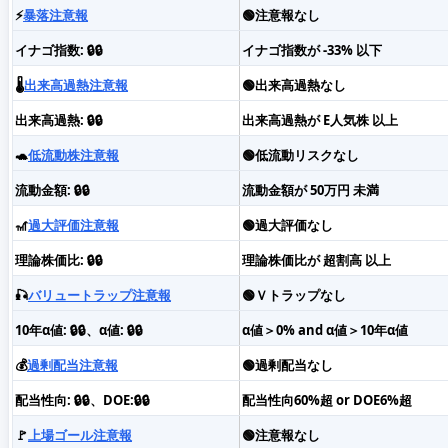
⚡️
暴落注意報
🟢注意報なし
イナゴ指数: 🔒🔒
イナゴ指数が -33% 以下
🌡️
出来高過熱注意報
🟢出来高過熱なし
出来高過熱: 🔒🔒
出来高過熱が E人気株 以上
🐢
低流動株注意報
🟢低流動リスクなし
流動金額: 🔒🔒
流動金額が 50万円 未満
🎢
過大評価注意報
🟢過大評価なし
理論株価比: 🔒🔒
理論株価比が 超割高 以上
🎣
バリュートラップ注意報
🟢Ｖトラップなし
10年α値: 🔒🔒、α値: 🔒🔒
α値＞0% and α値＞10年α値
💰
過剰配当注意報
🟢過剰配当なし
配当性向: 🔒🔒、DOE:🔒🔒
配当性向60%超 or DOE6%超
🚩
上場ゴール注意報
🟢注意報なし