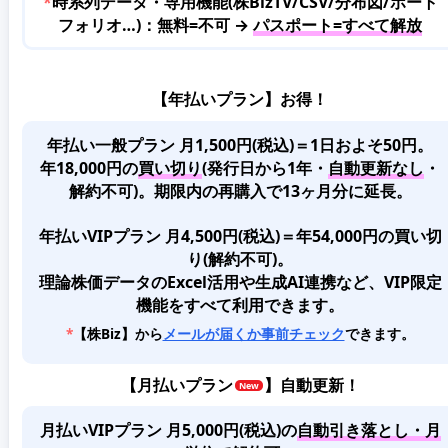
*
時系列データ・専用機能(株BizTV/CSV/分布図/ポート
フォリオ…)：無料=不可 →
パスポート=すべて解放
【年払いプラン】お得！
年払い一般プラン 月1,500円(税込)＝1日およそ50円。
年18,000円の
買い切り
(発行日から1年・
自動更新なし
・
解約不可)。期限内の再購入で13ヶ月分に延長。
年払いVIPプラン 月4,500円(税込)＝年54,000円の買い切
り(解約不可)。
理論株価データのExcel活用や生成AI連携など、VIP限定
機能をすべて利用できます。
*
【株Biz】から
メールが届くか事前チェック
できます。
【
月払いプラン
】自動更新！
月払いVIPプラン 月5,000円(税込)
の
自動引き落とし・月