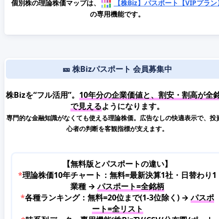
個別株の理論株価マップは、
【株Biz】パスポート【VIPプラン
の専用機能です。
🎫 株Bizパスポート 会員募集中
株Bizを“フル活用”。
10年分の企業価値と、割安・割高が全
で見える
ようになります。
専門的な金融知識がなくても使える理論株価。広告なしの快適表示で、投
心者の判断を客観指標が支えます。
【無料版とパスポートの違い】
*
理論株価10年チャート：無料=最新決算1社・日替わり1
業種 →
パスポート=全銘柄
*
各種ランキング：無料=20位まで(1-3位除く) →
パスポ
ート=全リスト