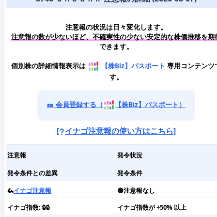
注意報の状況は日々変化します。
注意報の数が少ないほど、不確実性の少ない安定的な株価推移を期
できます。
個別株の詳細情報表示は
【株Biz】パスポート
専用コンテンツ
す。
🎫 会員登録する（
【株Biz】パスポート）
[
イナゴ注意報の使い方はこちら]
注意報
発令状況
発令条件との差異
発令条件
🦗
イナゴ注意報
🟢注意報なし
イナゴ指数: 🔒🔒
イナゴ指数が +50% 以上