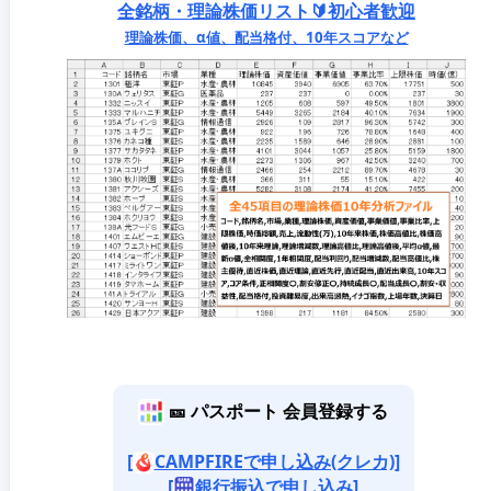
全銘柄・理論株価リスト🔰初心者歓迎
理論株価、α値、配当格付、10年スコアなど
🎫 パスポート 会員登録する
[
CAMPFIREで申し込み(クレカ)]
[
銀行振込で申し込み]