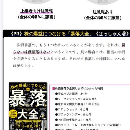
上級者向け注意報
注意報あり
（全体の🔒🔒％に該当）
（全体の🔒🔒％に該当）
《PR》
株の爆益につなげる「暴落大全」
《はっしゃん著