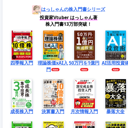
はっしゃんの株入門書シリーズ
投資家Vtuber はっしゃん著
株入門書13万部突破！
四季報入門
理論株価xAI入
50万円を1億円
AI活用投資
門
成長株入門
決算書入門
月次情報入門
暴落大全