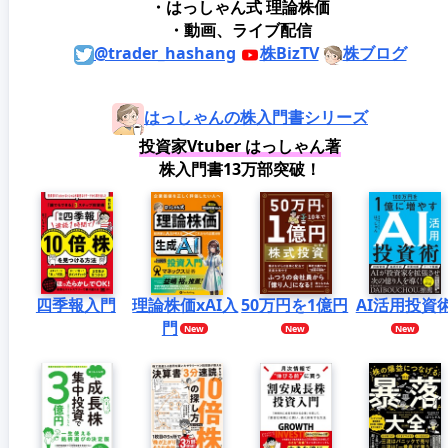
・はっしゃん式 理論株価
・動画、ライブ配信
@trader_hashang
株BizTV
株ブログ
はっしゃんの株入門書シリーズ
投資家Vtuber はっしゃん著
株入門書13万部突破！
四季報入門
理論株価xAI入
50万円を1億円
AI活用投資
門