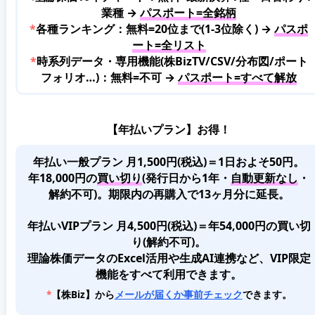
業種 →
パスポート=全銘柄
*
各種ランキング：無料=20位まで(1-3位除く) →
パスポ
ート=全リスト
*
時系列データ・専用機能(株BizTV/CSV/分布図/ポート
フォリオ…)：無料=不可 →
パスポート=すべて解放
【年払いプラン】お得！
年払い一般プラン 月1,500円(税込)＝1日およそ50円。
年18,000円の
買い切り
(発行日から1年・
自動更新なし
・
解約不可)。期限内の再購入で13ヶ月分に延長。
年払いVIPプラン 月4,500円(税込)＝年54,000円の買い切
り(解約不可)。
理論株価データのExcel活用や生成AI連携など、VIP限定
機能をすべて利用できます。
*
【株Biz】から
メールが届くか事前チェック
できます。