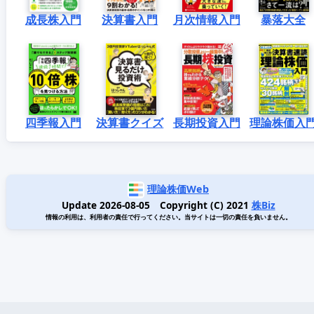
成長株入門
決算書入門
月次情報入門
暴落大全
四季報入門
決算書クイズ
長期投資入門
理論株価入
理論株価Web
Update 2026-08-05 Copyright (C) 2021
株Biz
情報の利用は、利用者の責任で行ってください。当サイトは一切の責任を負いません。