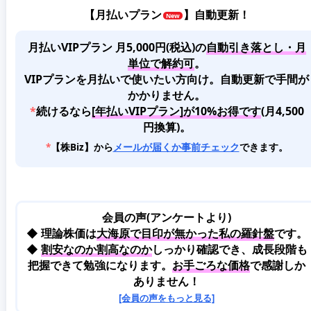
【
月払いプラン
】自動更新！
月払いVIPプラン 月5,000円(税込)
の
自動引き落とし・月
単位で解約可
。
VIPプランを月払いで使いたい方向け。自動更新で手間が
かかりません。
*
続けるなら
[年払いVIPプラン]が10%お得です
(月4,500
円換算)。
*
【株Biz】から
メールが届くか事前チェック
できます。
会員の声(アンケートより)
◆ 理論株価は
大海原で目印が無かった私の羅針盤
です。
◆
割安なのか割高なのか
しっかり確認でき、成長段階も
把握できて勉強になります。
お手ごろな価格
で感謝しか
ありません！
[会員の声をもっと見る]