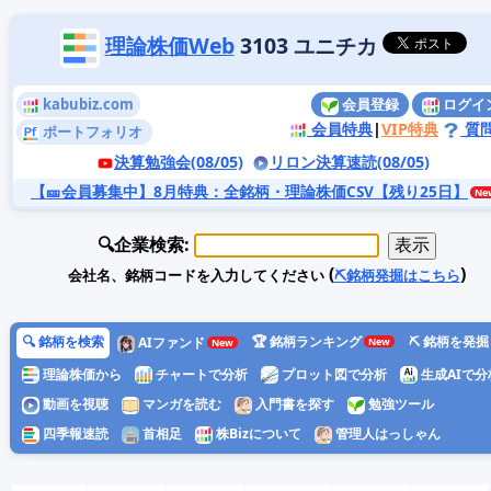
理論株価Web
3103 ユニチカ
kabubiz.com
会員登録
ログイ
会員特典
|
VIP特典
質
ポートフォリオ
決算勉強会(08/05)
リロン決算速読(08/05)
【🎫会員募集中】8月特典
：全銘柄・理論株価CSV【残り25日】
🔍企業検索:
(
)
会社名、銘柄コードを入力してください
⛏️銘柄発掘はこちら
🔍 銘柄を検索
🏆 銘柄ランキング
⛏️ 銘柄を発掘
AIファンド
理論株価から
チャートで分析
プロット図で分析
生成AIで分
動画を視聴
マンガを読む
入門書を探す
勉強ツール
四季報速読
首相足
株Bizについて
管理人はっしゃん