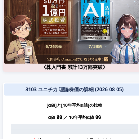
《株入門書 累計13万部突破》
3103 ユニチカ 理論株価の詳細 (2026-08-05)
[α値]と[10年平均α値]の比較
α値 🔒🔒 ／ 10年平均α値 🔒🔒