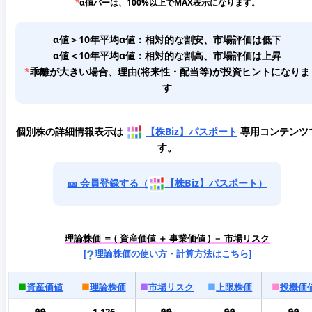
*
α値バーは、100%以上でMAX表示になります。
α値＞10年平均α値：相対的な割安、市場評価は低下
α値＜10年平均α値：相対的な割高、市場評価は上昇
*
乖離が大きい場合、理由(将来性・配当等)が投資ヒントになりま
す
個別株の詳細情報表示は
【株Biz】パスポート
専用コンテンツ
す。
🎫 会員登録する（
【株Biz】パスポート）
理論株価 ＝ ( 資産価値 ＋ 事業価値 ) － 市場リスク
[
理論株価の使い方・計算方法はこちら]
■
資産価値
■
理論株価
■
市場リスク
■
上限株価
■
投機価