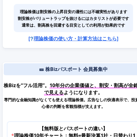
理論株価は割安株の上昇目安の適性には不確実性があります
割安株がバリュートラップを抜けるにはカタリストが必要です
通常は、割高株を回避する目安としての利用が効果的です
[
理論株価の使い方・計算方法はこちら]
🎫 株Bizパスポート 会員募集中
株Bizを“フル活用”。
10年分の企業価値と、割安・割高が全
で見える
ようになります。
専門的な金融知識がなくても使える理論株価。広告なしの快適表示で、投
心者の判断を客観指標が支えます。
【無料版とパスポートの違い】
*
理論株価10年チャート：無料=最新決算1社・日替わり1