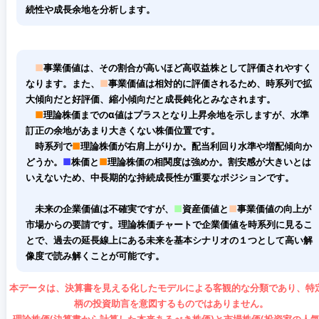
続性や成長余地を分析します。
■
事業価値は、その割合が高いほど高収益株として評価されやすく
なります。また、
■
事業価値は相対的に評価されるため、時系列で拡
大傾向だと好評価、縮小傾向だと成長鈍化とみなされます。
■
理論株価までのα値はプラスとなり上昇余地を示しますが、水準
訂正の余地があまり大きくない株価位置です。
時系列で
■
理論株価が右肩上がりか。配当利回り水準や増配傾向か
どうか。
■
株価と
■
理論株価の相関度は強めか。割安感が大きいとは
いえないため、中長期的な持続成長性が重要なポジションです。
未来の企業価値は不確実ですが、
■
資産価値と
■
事業価値の向上が
市場からの要請です。理論株価チャートで企業価値を時系列に見るこ
とで、過去の延長線上にある未来を基本シナリオの１つとして高い解
像度で読み解くことが可能です。
本データは、決算書を見える化したモデルによる客観的な分類であり、特
柄の投資助言を意図するものではありません。