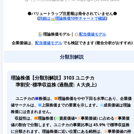
🟢バリュートラップ注意報は発令されていません🟢
(
詳細は
理論株価10年チャートで確認
)
理論株価モデル |
配当価値モデル
企業価値は、
配当価値モデル
でも検証できます (複合分析がおすすめ)
分類別解説
理論株価【分類別解説】3103 ユニチカ
準割安･標準収益株 (過熱度: Ａ大炎上)
ユニチカの
■
株価は、
■
理論株価をやや下回る水準にあり、企業価
値サークルは、
■
上限株価までの要素を示します。
■
成長価値は理論
株価には含まれません。
収益性は、
■
理論株価 (
■
資産価値+
■
事業価値) に占める
■
事業価
値の割合で分類します。ユニチカの事業比率は 45.9% で標準収益株
に分類されます。理論株価に近い位置にある銘柄は、
■
事業価値の持