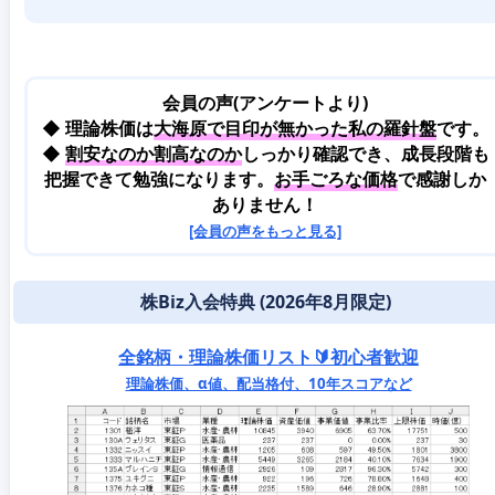
会員の声(アンケートより)
◆ 理論株価は
大海原で目印が無かった私の羅針盤
です。
◆
割安なのか割高なのか
しっかり確認でき、成長段階も
把握できて勉強になります。
お手ごろな価格
で感謝しか
ありません！
[会員の声をもっと見る]
株Biz入会特典 (2026年8月限定)
全銘柄・理論株価リスト🔰初心者歓迎
理論株価、α値、配当格付、10年スコアなど