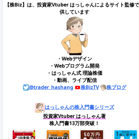
【株Biz】は、投資家Vtuber はっしゃんによるサイト監修
供しています
・Webデザイン
・Webプログラム開発
・はっしゃん式 理論株価
・動画、ライブ配信
@trader_hashang
株BizTV
株ブログ
はっしゃんの株入門書シリーズ
投資家Vtuber はっしゃん著
株入門書13万部突破！