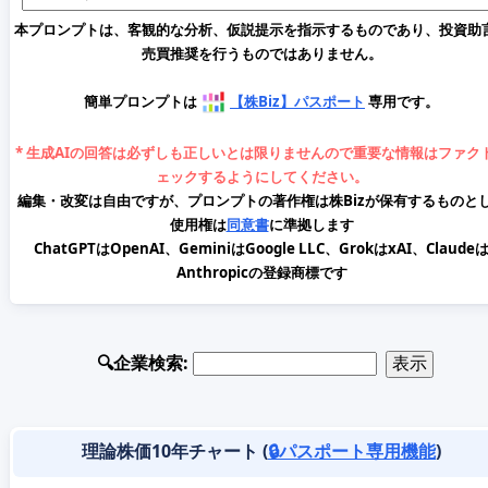
本プロンプトは、客観的な分析、仮説提示を指示するものであり、投資助
売買推奨を行うものではありません。
簡単プロンプトは
【株Biz】パスポート
専用です。
* 生成AIの回答は必ずしも正しいとは限りませんので重要な情報はファク
ェックするようにしてください。
編集・改変は自由ですが、プロンプトの著作権は株Bizが保有するものと
使用権は
同意書
に準拠します
ChatGPTはOpenAI、GeminiはGoogle LLC、GrokはxAI、Claude
Anthropicの登録商標です
🔍企業検索:
理論株価10年チャート (
🔒パスポート専用機能
)