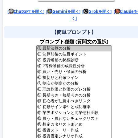
[
ChatGPTを開く]
[
Geminiを開く]
[
Grokを開く]
[
Claude
く]
【簡単プロンプト】
プロンプト種類 (質問文の選択)