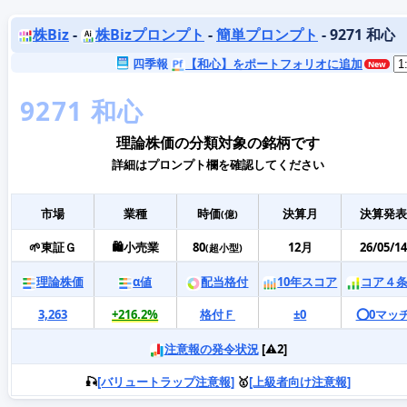
株Biz
-
株Bizプロンプト
-
簡単プロンプト
- 9271 和心
四季報
【和心】をポートフォリオに追加
理論株価の分類対象の銘柄です
詳細はプロンプト欄を確認してください
市場
業種
時価
決算月
決算発表
(億)
🌱東証Ｇ
🛍️小売業
80
12月
26/05/14
(超小型)
理論株価
α値
配当格付
10年スコア
コア４
3,263
+216.2%
格付Ｆ
±0
⭕️0マッ
注意報の発令状況
[⚠️2]
🎣
[バリュートラップ注意報]
🥇
[上級者向け注意報]