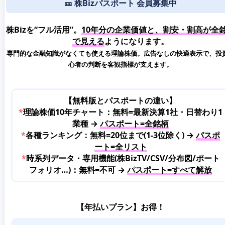
🎫 株Bizパスポート 会員募集中
株Bizを“フル活用”。
10年分の企業価値と、割安・割高が全
で見える
ようになります。
専門的な金融知識がなくても使える理論株価。広告なしの快適表示で、投
心者の判断を客観指標が支えます。
【無料版とパスポートの違い】
*
理論株価10年チャート：無料=最新決算1社・日替わり1
業種 →
パスポート=全銘柄
*
各種ランキング：無料=20位まで(1-3位除く) →
パスポ
ート=全リスト
*
時系列データ・専用機能(株BizTV/CSV/分布図/ポート
フォリオ…)：無料=不可 →
パスポート=すべて解放
【年払いプラン】お得！