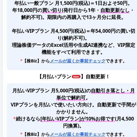
年払い一般プラン 月1,500円(税込)＝1日およそ50円。
年18,000円の
買い切り
(発行日から1年・
自動更新なし
・
解約不可)。期限内の再購入で13ヶ月分に延長。
年払いVIPプラン 月4,500円(税込)＝年54,000円の買い切
り(解約不可)。
理論株価データのExcel活用や生成AI連携など、VIP限定
機能をすべて利用できます。
*
【株Biz】から
メールが届くか事前チェック
できます。
【
月払いプラン
】自動更新！
月払いVIPプラン 月5,000円(税込)
の
自動引き落とし・月
単位で解約可
。
VIPプランを月払いで使いたい方向け。自動更新で手間が
かかりません。
*
続けるなら
[年払いVIPプラン]が10%お得です
(月4,500
円換算)。
*
【株Biz】から
メールが届くか事前チェック
できます。