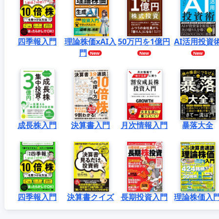
四季報入門
理論株価xAI入
50万円を1億円
AI活用投資
門
成長株入門
決算書入門
月次情報入門
暴落大全
四季報入門
決算書クイズ
長期投資入門
理論株価入