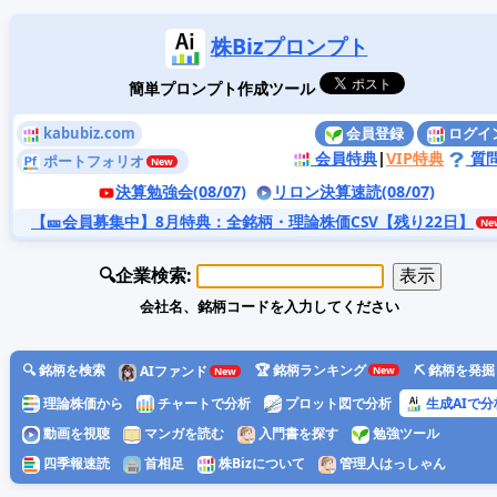
株Bizプロンプト
簡単プロンプト作成ツール
kabubiz.com
会員登録
ログイ
会員特典
|
VIP特典
質
ポートフォリオ
決算勉強会(08/07)
リロン決算速読(08/07)
【🎫会員募集中】8月特典
：全銘柄・理論株価CSV【残り22日】
🔍企業検索:
会社名、銘柄コードを入力してください
🔍 銘柄を検索
🏆 銘柄ランキング
⛏️ 銘柄を発掘
AIファンド
理論株価から
チャートで分析
プロット図で分析
生成AIで分
動画を視聴
マンガを読む
入門書を探す
勉強ツール
四季報速読
首相足
株Bizについて
管理人はっしゃん