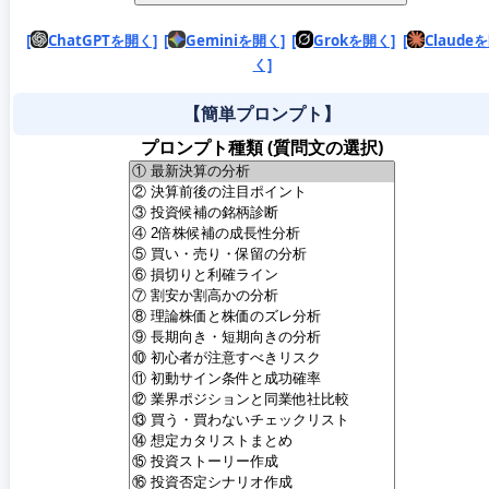
[
ChatGPTを開く]
[
Geminiを開く]
[
Grokを開く]
[
Claude
く]
【簡単プロンプト】
プロンプト種類 (質問文の選択)