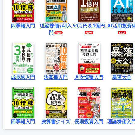
四季報入門
理論株価xAI入
50万円を1億円
AI活用投資
門
成長株入門
決算書入門
月次情報入門
暴落大全
四季報入門
決算書クイズ
長期投資入門
理論株価入