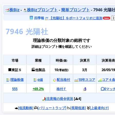
株Biz
-
株Bizプロンプト
-
簡単プロンプト
- 7946 光陽
四季報
【光陽社】をポートフォリオに追加
理論株価の分類対象の銘柄です
詳細はプロンプト欄を確認してください
市場
業種
時価
決算月
決算発表
(億)
🏢東証Ｓ
🏭他製品
10
3月
26/05/19
(零細型)
理論株価
α値
配当格付
10年スコア
コア４
555
+69.2%
格付Ｆ
-5
⭕️0マッ
注意報の発令状況
[⚠️4]
🐢
[低流動株]
🎣
[バリュートラップ]
📉
[長期低迷]
🥇
[上級者向け]