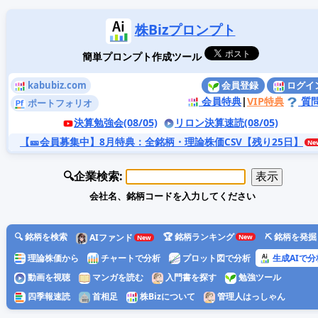
株Bizプロンプト
簡単プロンプト作成ツール
kabubiz.com
会員登録
ログイ
会員特典
|
VIP特典
質
ポートフォリオ
決算勉強会(08/05)
リロン決算速読(08/05)
【🎫会員募集中】8月特典
：全銘柄・理論株価CSV【残り25日】
🔍企業検索:
会社名、銘柄コードを入力してください
🔍 銘柄を検索
🏆 銘柄ランキング
⛏️ 銘柄を発掘
AIファンド
理論株価から
チャートで分析
プロット図で分析
生成AIで分
動画を視聴
マンガを読む
入門書を探す
勉強ツール
四季報速読
首相足
株Bizについて
管理人はっしゃん