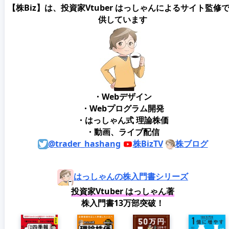
【株Biz】は、投資家Vtuber はっしゃんによるサイト監修
供しています
・Webデザイン
・Webプログラム開発
・はっしゃん式 理論株価
・動画、ライブ配信
@trader_hashang
株BizTV
株ブログ
はっしゃんの株入門書シリーズ
投資家Vtuber はっしゃん著
株入門書13万部突破！