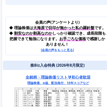
会員の声(アンケートより)
◆ 理論株価は
大海原で目印が無かった私の羅針盤
です。
◆
割安なのか割高なのか
しっかり確認でき、成長段階も
把握できて勉強になります。
お手ごろな価格
で感謝しか
ありません！
[会員の声をもっと見る]
株Biz入会特典 (2026年8月限定)
全銘柄・理論株価リスト🔰初心者歓迎
理論株価、α値、配当格付、10年スコアなど