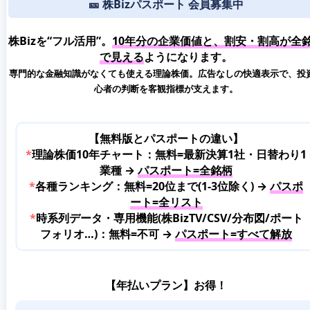
🎫 株Bizパスポート 会員募集中
株Bizを“フル活用”。
10年分の企業価値と、割安・割高が全
で見える
ようになります。
専門的な金融知識がなくても使える理論株価。広告なしの快適表示で、投
心者の判断を客観指標が支えます。
【無料版とパスポートの違い】
*
理論株価10年チャート：無料=最新決算1社・日替わり1
業種 →
パスポート=全銘柄
*
各種ランキング：無料=20位まで(1-3位除く) →
パスポ
ート=全リスト
*
時系列データ・専用機能(株BizTV/CSV/分布図/ポート
フォリオ…)：無料=不可 →
パスポート=すべて解放
【年払いプラン】お得！