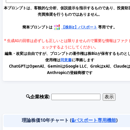
本プロンプトは、客観的な分析、仮説提示を指示するものであり、投資助
売買推奨を行うものではありません。
簡単プロンプトは
【株Biz】パスポート
専用です。
* 生成AIの回答は必ずしも正しいとは限りませんので重要な情報はファク
ェックするようにしてください。
編集・改変は自由ですが、プロンプトの著作権は株Bizが保有するものと
使用権は
同意書
に準拠します
ChatGPTはOpenAI、GeminiはGoogle LLC、GrokはxAI、Claude
Anthropicの登録商標です
🔍企業検索:
理論株価10年チャート (
🔒パスポート専用機能
)