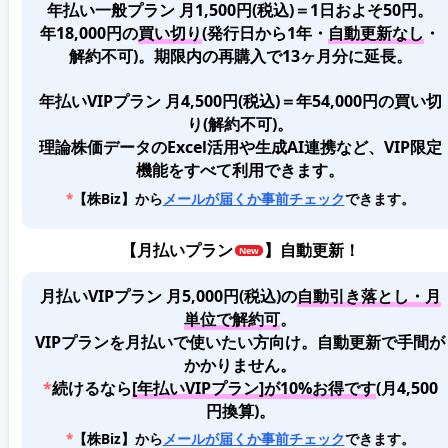
年払い一般プラン 月1,500円(税込)＝1日およそ50円。
年18,000円の
買い切り
(発行日から1年・
自動更新なし
・
解約不可)。期限内の再購入で13ヶ月分に延長。
年払いVIPプラン 月4,500円(税込)＝年54,000円の買い切
り(解約不可)。
理論株価データのExcel活用や生成AI連携など、VIP限定
機能をすべて利用できます。
*
【株Biz】から
メールが届くか事前チェック
できます。
【
月払いプラン
】自動更新！
月払いVIPプラン 月5,000円(税込)
の
自動引き落とし・月
単位で解約可
。
VIPプランを月払いで使いたい方向け。自動更新で手間が
かかりません。
*
続けるなら
[年払いVIPプラン]が10%お得です
(月4,500
円換算)。
*
【株Biz】から
メールが届くか事前チェック
できます。