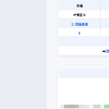
市場
🌱東証Ｇ
理論株価
6
🐢
[