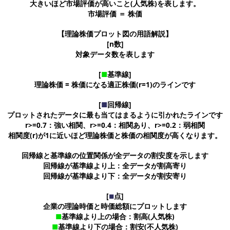
大きいほど市場評価が高いこと(人気株)を表します。
市場評価 ＝ 株価
【理論株価プロット図の用語解説】
[n数]
対象データ数を表します
[
■
基準線]
理論株価 = 株価になる適正株価(r=1)のラインです
[
■
回帰線]
プロットされたデータに最も当てはまるように引かれたラインです
r>=0.7：強い相関、r>=0.4：相関あり、r>=0.2：弱相関
相関度(r)が1に近いほど理論株価と株価の相関度が高くなります。
回帰線と基準線の位置関係が全データの割安度を示します
回帰線が基準線より上：全データが割高寄り
回帰線が基準線より下：全データが割安寄り
[
点]
■
企業の理論時価と時価総額にプロットします
■
基準線より上の場合：割高(人気株)
■
基準線より下の場合：割安(不人気株)