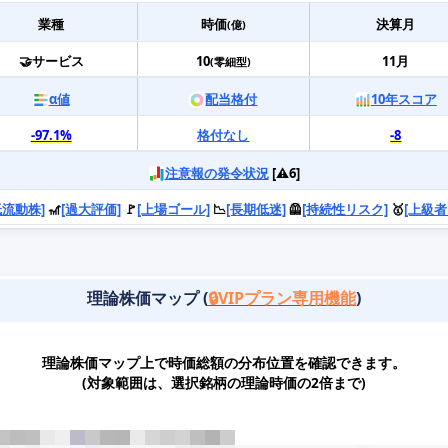
業種
時価
決算月
(億)
🤝サービス
10
11月
(零細型)
α値
配当格付
10年スコア
-97.1%
格付なし
-8
注意報の発令状況
[⚠️6]
低流動株]
🎢
[過大評価]
🚩
[上場ゴール]
📉
[長期低迷]
🦺
[持続性リスク]
🥇
[上級者
理論株価マップ (
🔒VIPプラン専用機能
)
理論株価マップ上で時価総額の分布位置を確認できます。
(対象範囲は、選択銘柄の理論時価の2倍まで)