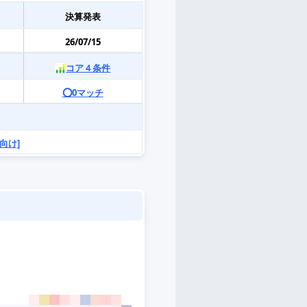
決算発表
26/07/15
コア４条件
⭕️0マッチ
向け]