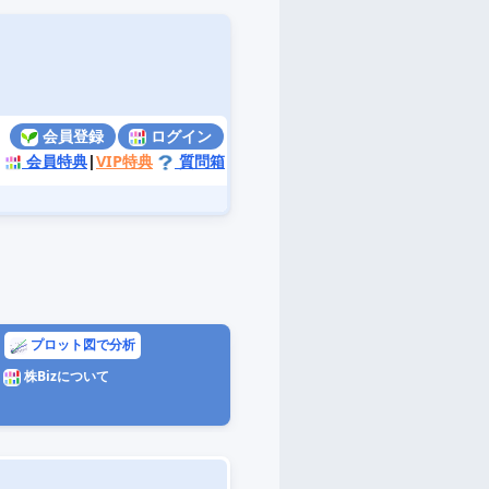
会員登録
ログイン
会員特典
|
VIP特典
質問箱
プロット図で分析
株Bizについて