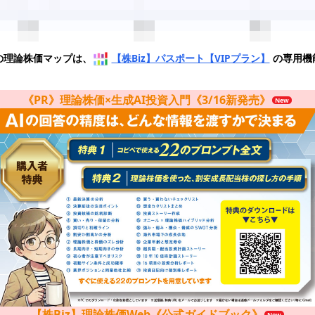
の理論株価マップは、
【株Biz】パスポート【VIPプラン】
の専用機
《PR》理論株価×生成AI投資入門《3/16新発売》
【株Biz】理論株価Web《公式ガイドブック》