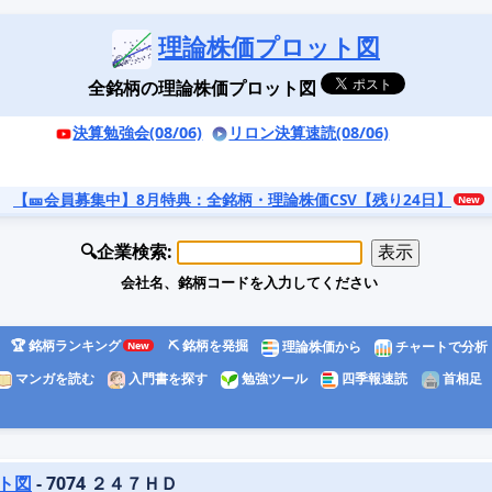
理論株価プロット図
全銘柄の理論株価プロット図
決算勉強会(08/06)
リロン決算速読(08/06)
【🎫会員募集中】8月特典
：全銘柄・理論株価CSV【残り24日】
🔍企業検索:
会社名、銘柄コードを入力してください
🏆 銘柄ランキング
⛏️ 銘柄を発掘
理論株価から
チャートで分析
マンガを読む
入門書を探す
勉強ツール
四季報速読
首相足
ト図
- 7074 ２４７ＨＤ