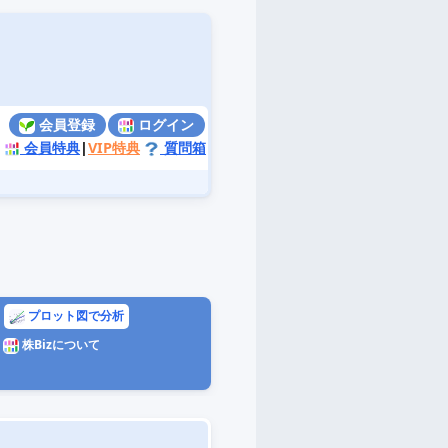
会員登録
ログイン
会員特典
|
VIP特典
質問箱
プロット図で分析
株Bizについて