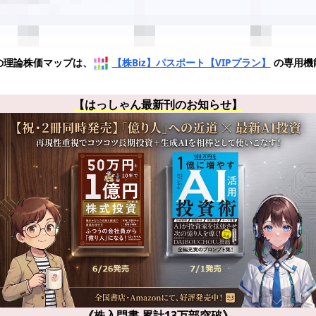
の理論株価マップは、
【株Biz】パスポート【VIPプラン】
の専用機
【はっしゃん最新刊のお知らせ】
《株入門書 累計13万部突破》