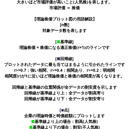
大きいほど市場評価が高いこと(人気株)を表します。
市場評価 ＝ 株価
【理論株価プロット図の用語解説】
[n数]
対象データ数を表します
[
■
基準線]
理論株価 = 株価になる適正株価(r=1)のラインです
[
■
回帰線]
プロットされたデータに最も当てはまるように引かれたラインです
r>=0.7：強い相関、r>=0.4：相関あり、r>=0.2：弱相関
相関度(r)が1に近いほど理論株価と株価の相関度が高くなります。
回帰線と基準線の位置関係が全データの割安度を示します
回帰線が基準線より上：全データが割高寄り
回帰線が基準線より下：全データが割安寄り
[
点]
■
企業の理論時価と時価総額にプロットします
■
基準線より上の場合：割高(人気株)
■
基準線より下の場合：割安(不人気株)