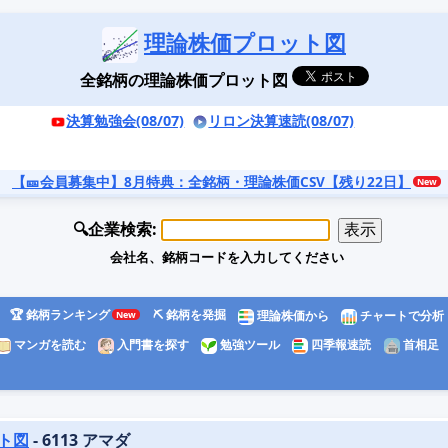
理論株価プロット図
全銘柄の理論株価プロット図
決算勉強会(08/07)
リロン決算速読(08/07)
【🎫会員募集中】8月特典
：全銘柄・理論株価CSV【残り22日】
🔍企業検索:
会社名、銘柄コードを入力してください
🏆 銘柄ランキング
⛏️ 銘柄を発掘
理論株価から
チャートで分析
マンガを読む
入門書を探す
勉強ツール
四季報速読
首相足
ト図
- 6113 アマダ