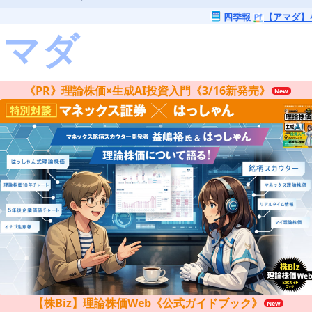
四季報
【アマダ】
《PR》理論株価×生成AI投資入門《3/16新発売》
【株Biz】理論株価Web《公式ガイドブック》