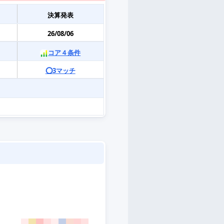
決算発表
26/08/06
コア４条件
⭕️3マッチ