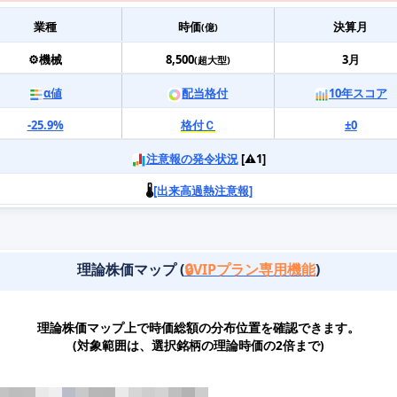
業種
時価
決算月
(億)
⚙️機械
8,500
3月
(超大型)
α値
配当格付
10年スコア
-25.9%
格付Ｃ
±0
注意報の発令状況
[⚠️1]
🌡️
[出来高過熱注意報]
理論株価マップ (
🔒VIPプラン専用機能
)
理論株価マップ上で時価総額の分布位置を確認できます。
(対象範囲は、選択銘柄の理論時価の2倍まで)