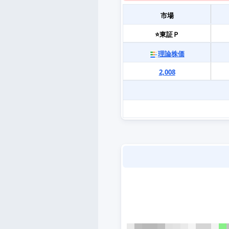
市場
⭐東証Ｐ
理論株価
2,008