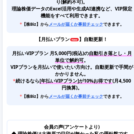
り(解約不可)。
理論株価データのExcel活用や生成AI連携など、VIP限定
機能をすべて利用できます。
*
【株Biz】から
メールが届くか事前チェック
できます。
【
月払いプラン
】自動更新！
月払いVIPプラン 月5,000円(税込)
の
自動引き落とし・月
単位で解約可
。
VIPプランを月払いで使いたい方向け。自動更新で手間が
かかりません。
*
続けるなら
[年払いVIPプラン]が10%お得です
(月4,500
円換算)。
*
【株Biz】から
メールが届くか事前チェック
できます。
会員の声(アンケートより)
◆ 理論株価は
大海原で目印が無かった私の羅針盤
です。