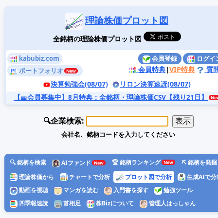
理論株価プロット図
全銘柄の理論株価プロット図
kabubiz.com
会員登録
ログイ
会員特典
|
VIP特典
質
ポートフォリオ
決算勉強会(08/07)
リロン決算速読(08/07)
【🎫会員募集中】8月特典
：全銘柄・理論株価CSV【残り21日】
🔍企業検索:
会社名、銘柄コードを入力してください
🔍 銘柄を検索
🏆 銘柄ランキング
⛏️ 銘柄を発掘
AIファンド
理論株価から
チャートで分析
プロット図で分析
生成AIで分
動画を視聴
マンガを読む
入門書を探す
勉強ツール
四季報速読
首相足
株Bizについて
管理人はっしゃん