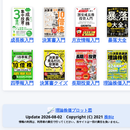
成長株入門
決算書入門
月次情報入門
暴落大全
四季報入門
決算書クイズ
長期投資入門
理論株価入
理論株価プロット図
Update 2026-08-02 Copyright (C) 2021
株Biz
情報の利用は、利用者の責任で行ってください。当サイトは一切の責任を負いません。