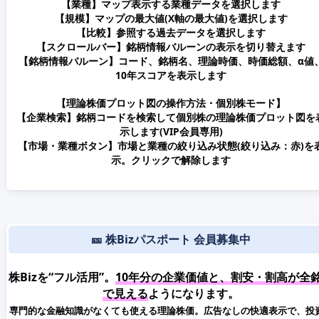
【業種】マップ表示する業種データを選択します
【規模】マップの最大値(X軸の最大値)を選択します
【比較】参照する過去データを選択します
【スクロールバー】銘柄情報バルーンの表示を切り替えます
【銘柄情報バルーン】コード、銘柄名、理論時価、時価総額、α値
10年スコアを表示します
【理論株価プロット図の操作方法・個別株モード】
【企業検索】銘柄コードを検索して個別株の理論株価プロット図を
示します(VIP会員専用)
【市場・業種ボタン】市場と業種の絞り込み状態(絞り込み：赤)を
示。クリックで解除します
🎫 株Bizパスポート 会員募集中
株Bizを“フル活用”。
10年分の企業価値と、割安・割高が全
で見える
ようになります。
専門的な金融知識がなくても使える理論株価。広告なしの快適表示で、投