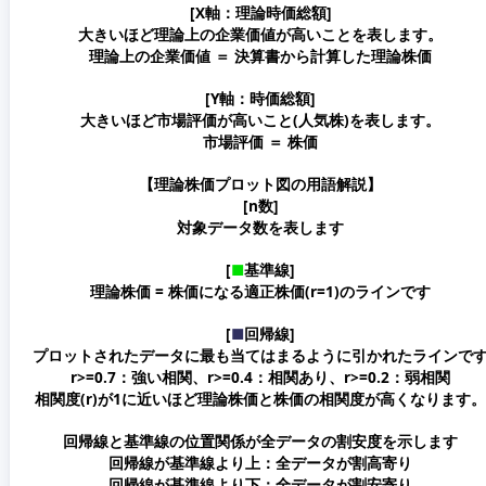
[X軸：理論時価総額]
大きいほど理論上の企業価値が高いことを表します。
理論上の企業価値 ＝ 決算書から計算した理論株価
[Y軸：時価総額]
大きいほど市場評価が高いこと(人気株)を表します。
市場評価 ＝ 株価
【理論株価プロット図の用語解説】
[n数]
対象データ数を表します
[
■
基準線]
理論株価 = 株価になる適正株価(r=1)のラインです
[
■
回帰線]
プロットされたデータに最も当てはまるように引かれたラインで
r>=0.7：強い相関、r>=0.4：相関あり、r>=0.2：弱相関
相関度(r)が1に近いほど理論株価と株価の相関度が高くなります。
回帰線と基準線の位置関係が全データの割安度を示します
回帰線が基準線より上：全データが割高寄り
回帰線が基準線より下：全データが割安寄り