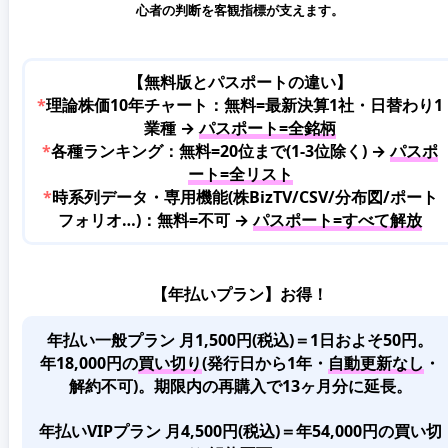
心者の判断を客観指標が支えます。
【無料版とパスポートの違い】
*
理論株価10年チャート：無料=最新決算1社・日替わり1
業種 →
パスポート=全銘柄
*
各種ランキング：無料=20位まで(1-3位除く) →
パスポ
ート=全リスト
*
時系列データ・専用機能(株BizTV/CSV/分布図/ポート
フォリオ…)：無料=不可 →
パスポート=すべて解放
【年払いプラン】お得！
年払い一般プラン 月1,500円(税込)＝1日およそ50円。
年18,000円の
買い切り
(発行日から1年・
自動更新なし
・
解約不可)。期限内の再購入で13ヶ月分に延長。
年払いVIPプラン 月4,500円(税込)＝年54,000円の買い切