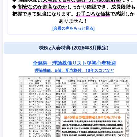
◆
割安なのか割高なのか
しっかり確認でき、成長段階も
把握できて勉強になります。
お手ごろな価格
で感謝しか
ありません！
[会員の声をもっと見る]
株Biz入会特典 (2026年8月限定)
全銘柄・理論株価リスト🔰初心者歓迎
理論株価、α値、配当格付、10年スコアなど