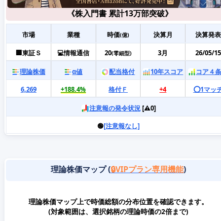
《株入門書 累計13万部突破》
市場
業種
時価
決算月
決算発表
(億)
🏢東証Ｓ
💻情報通信
20
3月
26/05/15
(零細型)
理論株価
α値
配当格付
10年スコア
コア４
6,269
+188.4%
格付Ｆ
+4
⭕️1マッ
注意報の発令状況
[⚠️0]
🟢
[注意報なし]
理論株価マップ (
🔒VIPプラン専用機能
)
理論株価マップ上で時価総額の分布位置を確認できます。
(対象範囲は、選択銘柄の理論時価の2倍まで)