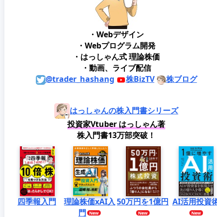
・Webデザイン
・Webプログラム開発
・はっしゃん式 理論株価
・動画、ライブ配信
@trader_hashang
株BizTV
株ブログ
はっしゃんの株入門書シリーズ
投資家Vtuber はっしゃん著
株入門書13万部突破！
四季報入門
理論株価xAI入
50万円を1億円
AI活用投資
門