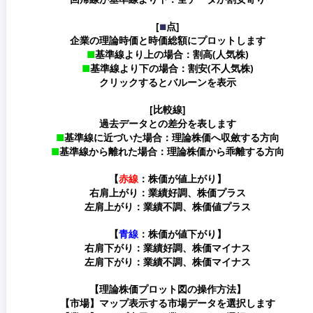
[
点]
■
企業の理論時価と時価総額にプロットします
■
基準線より上の場合：割高(人気株)
■
基準線より下の場合：割安(不人気株)
クリックするとバルーンを表示
[比較線]
過去データとの差分を表します
■
基準線に近づいた場合：理論株価へ収斂する方向
■
基準線から離れた場合：理論株価から乖離する方向
【
赤線
：株価が値上がり】
右肩上がり：業績好調、株価プラス
左肩上がり：業績不調、株価値プラス
【
青線
：株価が値下がり】
右肩下がり：業績好調、株価マイナス
左肩下がり：業績不調、株価マイナス
【理論株価プロット図の操作方法】
【市場】マップ表示する市場データを選択します