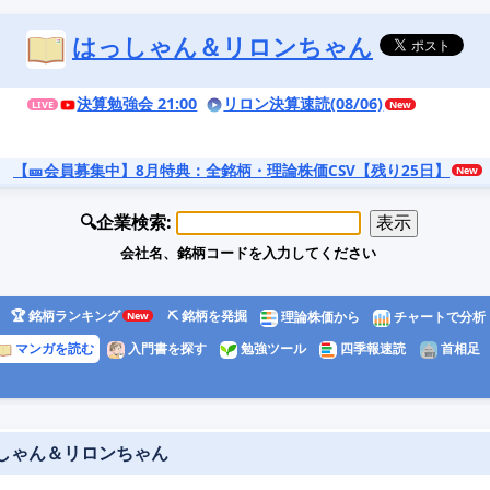
はっしゃん＆リロンちゃん
決算勉強会 21:00
リロン決算速読(08/06)
【🎫会員募集中】8月特典
：全銘柄・理論株価CSV【残り25日】
🔍企業検索:
会社名、銘柄コードを入力してください
🏆 銘柄ランキング
⛏️ 銘柄を発掘
理論株価から
チャートで分析
マンガを読む
入門書を探す
勉強ツール
四季報速読
首相足
っしゃん＆リロンちゃん