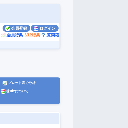
会員登録
ログイン
会員特典
|
VIP特典
質問箱
プロット図で分析
株Bizについて