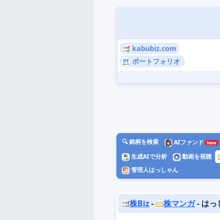
kabubiz.com
ポートフォリオ
🔍 銘柄を検索
AIファンド
生成AIで分析
動画を視聴
管理人はっしゃん
株Biz
-
株マンガ
- は