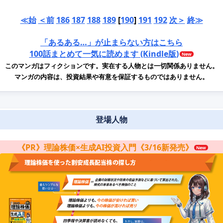
≪始
＜前
186
187
188
189
[
190
]
191
192
次＞
終≫
「あるある…」が止まらない方はこちら
100話まとめて一気に読めます (Kindle版)
このマンガはフィクションです。実在する人物とは一切関係ありません。
マンガの内容は、投資結果や有意を保証するものではありません。
登場人物
《PR》理論株価×生成AI投資入門《3/16新発売》