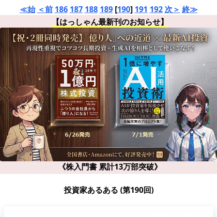
≪始
＜前
186
187
188
189
[
190
]
191
192
次＞
終≫
【はっしゃん最新刊のお知らせ】
《株入門書 累計13万部突破》
投資家あるある (第190回)