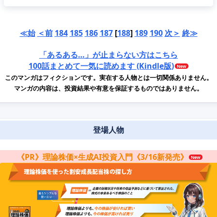
≪始
＜前
184
185
186
187
[
188
]
189
190
次＞
終≫
「あるある…」が止まらない方はこちら
100話まとめて一気に読めます (Kindle版)
このマンガはフィクションです。実在する人物とは一切関係ありません。
マンガの内容は、投資結果や有意を保証するものではありません。
登場人物
《PR》理論株価×生成AI投資入門《3/16新発売》