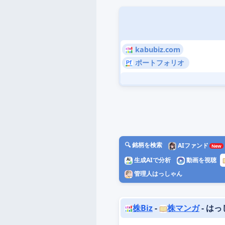
kabubiz.com
ポートフォリオ
🔍 銘柄を検索
AIファンド
生成AIで分析
動画を視聴
管理人はっしゃん
株Biz
-
株マンガ
- は