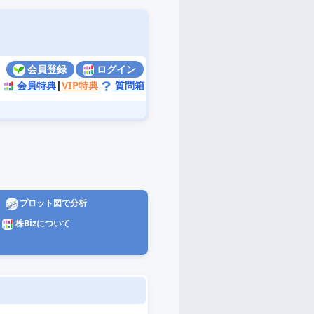
会員登録
ログイン
会員特典
|
VIP特典
質問箱
プロット図で分析
株Bizについて