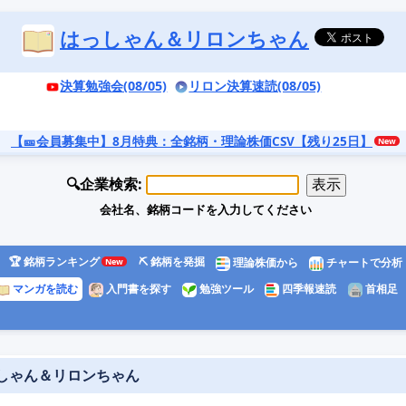
はっしゃん＆リロンちゃん
決算勉強会(08/05)
リロン決算速読(08/05)
【🎫会員募集中】8月特典
：全銘柄・理論株価CSV【残り25日】
🔍企業検索:
会社名、銘柄コードを入力してください
🏆 銘柄ランキング
⛏️ 銘柄を発掘
理論株価から
チャートで分析
マンガを読む
入門書を探す
勉強ツール
四季報速読
首相足
っしゃん＆リロンちゃん