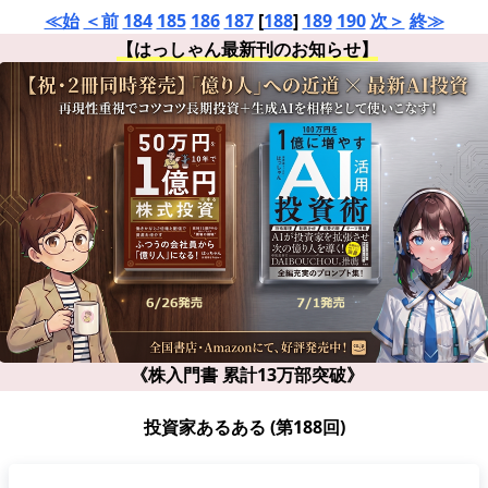
≪始
＜前
184
185
186
187
[
188
]
189
190
次＞
終≫
【はっしゃん最新刊のお知らせ】
《株入門書 累計13万部突破》
投資家あるある (第188回)