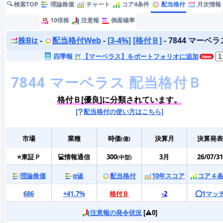
🔍 検索TOP
理論株価
チャート
コア4条件
配当格付
月次情報
10倍株
注意報
倒産確率
株Biz
-
配当格付Web
-
[3-4%]
[格付Ｂ]
- 7844 マーベラ
四季報
【マーベラス】をポートフォリオに追加
格付Ｂ[優良]に分類されています。
[
配当格付の使い方はこちら]
市場
業種
時価
決算月
決算発表
(億)
⭐東証Ｐ
💻情報通信
300
3月
26/07/31
(中型)
理論株価
α値
配当格付
10年スコア
コア４
686
+41.7%
格付Ｂ
-2
⭕️1マッ
注意報の発令状況
[⚠️0]