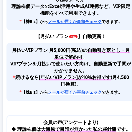
理論株価データのExcel活用や生成AI連携など、VIP限定
機能をすべて利用できます。
*
【株Biz】から
メールが届くか事前チェック
できます。
【
月払いプラン
】自動更新！
月払いVIPプラン 月5,000円(税込)
の
自動引き落とし・月
単位で解約可
。
VIPプランを月払いで使いたい方向け。自動更新で手間が
かかりません。
*
続けるなら
[年払いVIPプラン]が10%お得です
(月4,500
円換算)。
*
【株Biz】から
メールが届くか事前チェック
できます。
会員の声(アンケートより)
◆ 理論株価は
大海原で目印が無かった私の羅針盤
です。