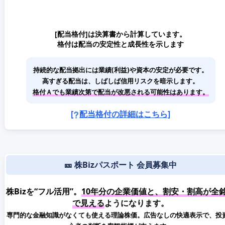
[配当格付]は決算書から計算しています。
格付は配当の安定性と成長性を示します
持続的な配当拠出には業績(利益)や資本の安定が必要です。
高すぎる配当は、しばしば信用リスクを暗示します。
格付Ａでも業績次第で配当が改悪される可能性はあります。
[
配当格付の詳細はこちら]
🎫 株Bizパスポート 会員募集中
株Bizを“フル活用”。
10年分の企業価値と、割安・割高が全
で見える
ようになります。
専門的な金融知識がなくても使える理論株価。広告なしの快適表示で、投