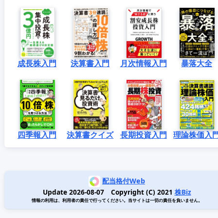
成長株入門
決算書入門
月次情報入門
暴落大全
四季報入門
決算書クイズ
長期投資入門
理論株価入
配当格付Web
Update 2026-08-07 Copyright (C) 2021
株Biz
情報の利用は、利用者の責任で行ってください。当サイトは一切の責任を負いません。