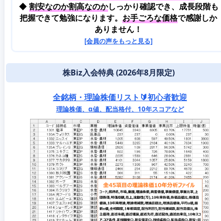
◆
割安なのか割高なのか
しっかり確認でき、成長段階も
把握できて勉強になります。
お手ごろな価格
で感謝しか
ありません！
[会員の声をもっと見る]
株Biz入会特典 (2026年8月限定)
全銘柄・理論株価リスト🔰初心者歓迎
理論株価、α値、配当格付、10年スコアなど