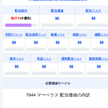
配当格付
配当価値
配当リスク
格付Ｂ
(4:優良)
🔒🔒
🔒🔒
利回り
配当成長
株価
倒産
減配
ランク
ランク
リスク
リスク
リス
🔒🔒
🔒🔒
🔒🔒
🔒🔒
🔒🔒
資本
収益
過剰配当
資産規模
リスク
リスク
リスク
リス
🔒🔒
🔒🔒
🔒🔒
🔒🔒
企業価値サークル