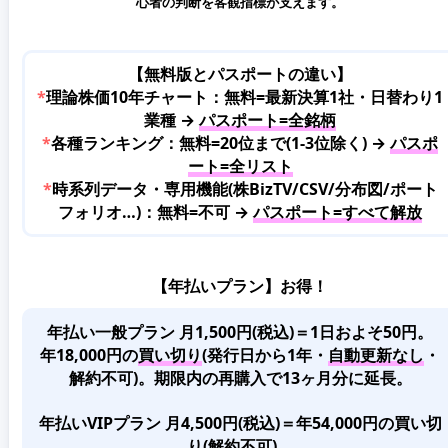
心者の判断を客観指標が支えます。
【無料版とパスポートの違い】
*
理論株価10年チャート：無料=最新決算1社・日替わり1
業種 →
パスポート=全銘柄
*
各種ランキング：無料=20位まで(1-3位除く) →
パスポ
ート=全リスト
*
時系列データ・専用機能(株BizTV/CSV/分布図/ポート
フォリオ…)：無料=不可 →
パスポート=すべて解放
【年払いプラン】お得！
年払い一般プラン 月1,500円(税込)＝1日およそ50円。
年18,000円の
買い切り
(発行日から1年・
自動更新なし
・
解約不可)。期限内の再購入で13ヶ月分に延長。
年払いVIPプラン 月4,500円(税込)＝年54,000円の買い切
り(解約不可)。