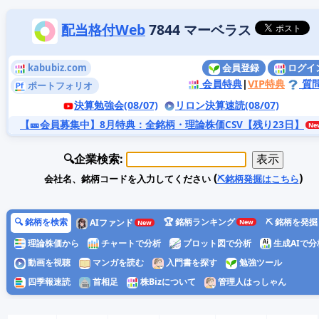
配当格付Web
7844 マーベラス
kabubiz.com
会員登録
ログイ
会員特典
|
VIP特典
質
ポートフォリオ
決算勉強会(08/07)
リロン決算速読(08/07)
【🎫会員募集中】8月特典
：全銘柄・理論株価CSV【残り23日】
🔍企業検索:
(
)
会社名、銘柄コードを入力してください
⛏️銘柄発掘はこちら
🔍 銘柄を検索
🏆 銘柄ランキング
⛏️ 銘柄を発掘
AIファンド
理論株価から
チャートで分析
プロット図で分析
生成AIで分
動画を視聴
マンガを読む
入門書を探す
勉強ツール
四季報速読
首相足
株Bizについて
管理人はっしゃん