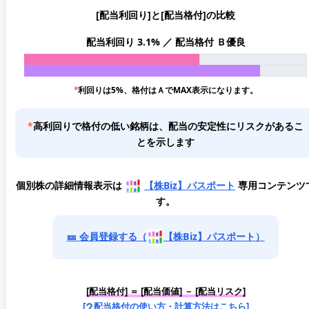
[配当利回り]と[配当格付]の比較
配当利回り 3.1% ／ 配当格付 Ｂ優良
*
利回りは5%、格付はＡでMAX表示になります。
*
高利回りで格付の低い銘柄は、配当の安定性にリスクがあるこ
とを示します
個別株の詳細情報表示は
【株Biz】パスポート
専用コンテンツ
す。
🎫 会員登録する（
【株Biz】パスポート）
[配当格付] ＝ [配当価値] － [配当リスク]
[
配当格付の使い方・計算方法はこちら]