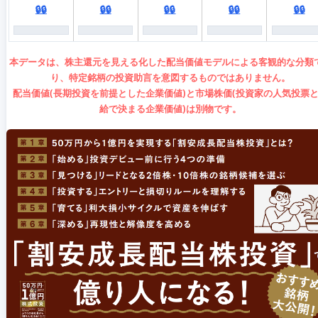
🔒🔒
🔒🔒
🔒🔒
🔒🔒
🔒🔒
本データは、株主還元を見える化した配当価値モデルによる客観的な分類
り、特定銘柄の投資助言を意図するものではありません。
配当価値(長期投資を前提とした企業価値)と市場株価(投資家の人気投票
給で決まる企業価値)は別物です。