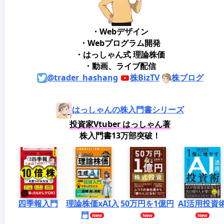
・Webデザイン
・Webプログラム開発
・はっしゃん式 理論株価
・動画、ライブ配信
@trader_hashang
株BizTV
株ブログ
はっしゃんの株入門書シリーズ
投資家Vtuber はっしゃん著
株入門書13万部突破！
四季報入門
理論株価xAI入
50万円を1億円
AI活用投資
門